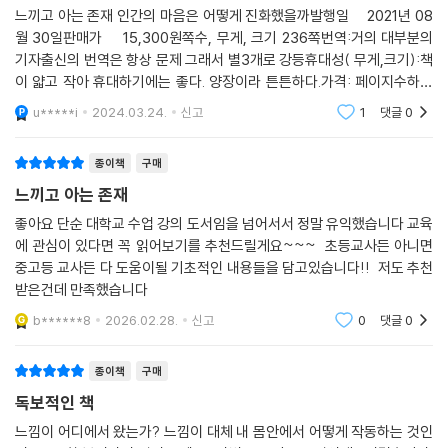
다루고 있다.
느끼고 아는 존재 인간의 마음은 어떻게 진화했을까발행일 2021년 08
월 30일판매가 15,300원쪽수, 무게, 크기 236쪽번역:거의 대부분의
_ 역자의 말 중에서
기자출신의 번역은 항상 문제 그래서 별3개로 강등휴대성( 무게,크기):책
이 얇고 작아 휴대하기에는 좋다. 양장이라 튼튼하다.가격: 페이지수하고
“우리의 경험과 의식을 가능하게 하는 것은 ‘느낌’이며,
크기에 비해서 가격은 좀 많이 비싼편이다.내용:뇌과학자의 책인데 비해서
마음이 없으면 인간의 의식도 나타날 수 없다!”
u*****i
2024.03.24.
신고
1
댓글
0
인간의 가장 어려운
이 책은 총 4개의 장으로 구성되어 있다. 각 장의 순서는 곧 인간에게 의식
종이책
구매
이라는 발달된 능력이 출현하는 과정이기도 하다. 1장 존재에 관하여에서
느끼고 아는 존재
다마지오는 생명 그 자체에 내재된 항상성의 능력에 주목한다. 그에 따르
좋아요 단순 대학교 수업 강의 도서임을 넘어서서 정말 유익했습니다 교육
면 생명은 생각, 느낌이나 이성, 마음이나 의식 없이도 계속되어 왔다. 태초
에 관심이 있다면 꼭 읽어보기를 추천드릴게요~~~ 초등교사든 아니면
의 생명체들은 다른 생명체들과 주변 환경을 감각(sensing)하고 그 감각
중고등 교사든 다 도움이될 기초적인 내용들을 담고있습니다!! 저도 추천
에 ‘지능적으로’ 반응해왔으며, 이런 항상성 명령을 가능하게 하는 화학적
받은건데 만족했습니다
능력과 균형 감각에 근거해 생명 현상을 이어왔다. 그러나 생명체의 구조
b******8
2026.02.28.
신고
0
댓글
0
가 복잡해지고 더 높은 수준의 기능적 조절이 필요하게 되자 생명의 보다
효율적인 유지를 위해 신경계가 출현하게 된다. 내분비계, 호흡계, 소화계,
종이책
구매
면역계, 생식계 등 차별화된 체계를 갖춘 복잡한 다세포 생물은 이 신경계
의 결정적인 도움을 받았으며, 신경계를 갖춘 유기체들은 신경계가 만들어
독보적인 책
낸 심상, 느낌, 의식, 창의성, 문화 등의 결정적인 도움을 받게 됐다.
느낌이 어디에서 왔는가? 느낌이 대체 내 몸안에서 어떻게 작동하는 것인