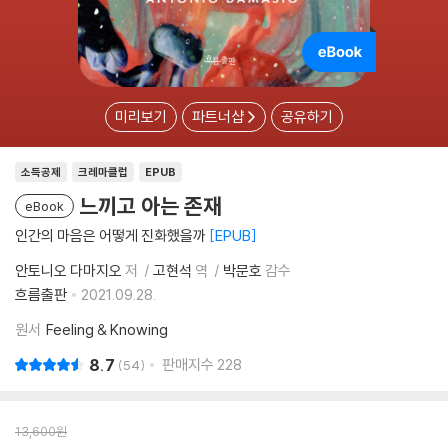
미리보기
파트너샵
공유하기
소득공제
크레마클럽
EPUB
느끼고 아는 존재
eBook
인간의 마음은 어떻게 진화했을까
EPUB
안토니오 다마지오
저
고현석
역
박문호
감수
흐름출판
2021.09.28.
원서
Feeling & Knowing
8.7
판매지수
228
54
13,600
원