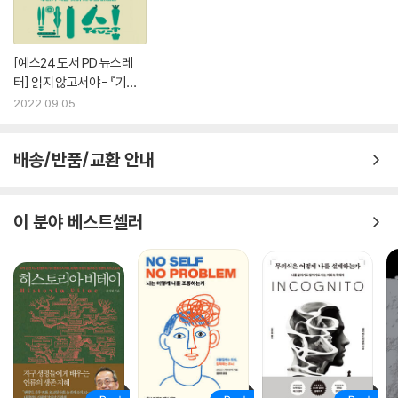
이 책 《느끼고 아는 존재》는 수십 년간 의식 연구의 최전선에서 현역으로
활동해온 노학자의 학문적 열정이 오롯이 담긴 ‘과학적 잠언서’다. 다마지
[예스24 도서 PD 뉴스레
오의 전작을 꾸준히 따라가며 읽어온 독자들이라면 이번 책을 통해 그의
터] 읽지 않고서야 - 『기후
이론을 한 번 더 명쾌하게 정리할 수 있는 계기가 될 것이다. 또한 그의 책
미식』 외
2022.09.05.
을 처음 읽는 독자들이라면 그가 주창해온 중요한 개념에 대한 수월한 이
해를 통해 그의 방대한 저서들에 도전할 수 있는 용기를 얻을 수 있을 것이
다.
배송/반품/교환 안내
이 분야 베스트셀러