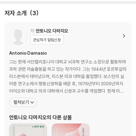
지능, 마음, 의식
마음과 의식이 개입되지 않는 감각
저자 소개
3
마음의 내용물
마음 없는 지능
심상은 어떻게 만들어지는가
저
안토니오 다마지오
신경 활동은 어떻게 움직임과 마음이 되는가
관심작가 알림신청
마음의 조작
식물의 마음과 찰스 왕세자의 지혜
Antonio Damasio
알고리즘이 만능은 아니다
그는 현재 서던캘리포니아 대학교 뇌과학 연구소 소장으로 활동하며
과학 관련 저술활동을 하고 있는 작가이다. 그는 1944년 포르투갈의
3장 느낌에 관하여
리스본에서 태어났으며, 리스본 의과 대학을 졸업했다. 보스턴의 실
어증 연구소에서 행동신경학을 배운 후, 1976년부터 2005년까지
느낌의 출현
아이오와 대학교 의과 대학에서 신경과 교수를 역임했다. 현재 미국
정동, 느낌으로 변화되는 아이디어들의 세계
과학 학회의 의학 협회 회원이며 미국 예술 과학 학회의 특별 회원으
펼쳐보기
생물학적 효율성과 느낌의 기원
로 홛동 중이다. 그는 첫 책『데카르트의 오류』(1994년)로 '로스엔젤
느낌의 역할
레스 타임스 북 어워드' 후보에 올랐으며 책은 전 세계 30개 언어로
안토니오 다마지오
의 다른 상품
느낌을 구성하는 것은 무엇인가
번역, 출간되었다. 두번째 책인『사건에
느낌이 만들어지는 곳
느낌과 내수용감각계