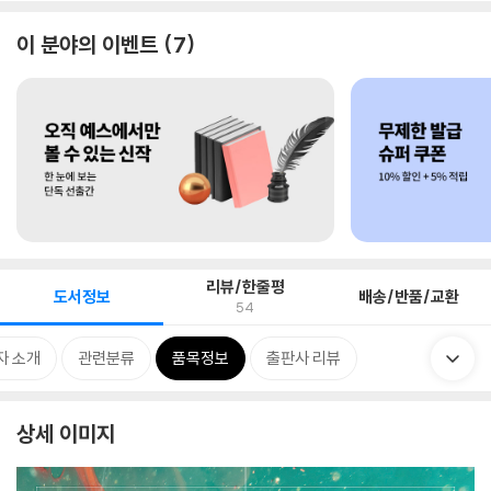
이 분야의 이벤트
7
리뷰/한줄평
도서정보
배송/반품/교환
54
자 소개
관련분류
품목정보
출판사 리뷰
상세 이미지