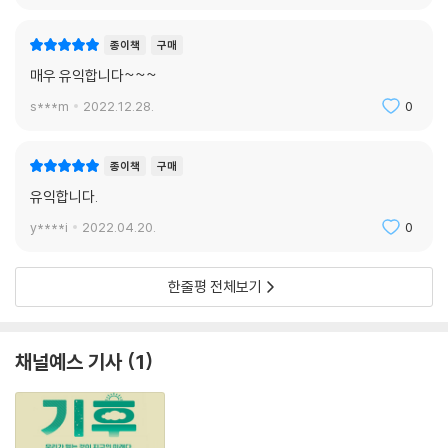
사실이다. 책 속에서 그는 자신이 의식 문제를 처음 연구하기 시작했을 때
도입한 개념이자 본인이 중요하게 생각했던 ‘확장 의식’이라는 개념을 ‘확
종이책
구매
장된 마음’이라고 칭했어야 한다고 언급하며 자신의 견해를 수정하고 되돌
매우 유익합니다~~~
아보기도 한다.
s***m
2022.12.28.
0
오늘날 심리학, 뇌과학, 기계공학 등 다양한 학문들이 궁극적으로 향하고
있는 핵심 주제인 ‘인공지능’에 대한 그의 견해도 경청할 만하다. 책의 말미
종이책
구매
에서 다마지오는 인공지능과 로봇공학 개척자들이 인간의 사고 능력에 준
유익합니다.
하는 기계를 만들어냄에 있어 가장 핵심적이고 유용하다고 생각한 부분
y****i
2022.04.20.
0
(지능)에만 집중하고 ‘느낌과 정동’을 불편하고 쓸모없는 것으로 배제해온
풍토에 대해 안타까움을 표시한다. 그는 이런 배제가 인간의 진화에 대한
상당한 오해에서 비롯된 것이며, 그러한 배제로 인해 오히려 창의적인 능
한줄평 전체보기
력과 궁극적인 수준의 지능을 구현하는 과정에서 인공지능과 로봇공학의
범위가 제한되었다고 일갈한다. 다마지오는 인류에게 ‘항상성 명령에 따르
는 느낌’대로 작동하는 기계를 만들 능력이 충분히 있다고 독려하며, 로봇
채널예스 기사
1
에게 조절과 조정을 필요로 하는 약간의 취약성이 가미된 몸을 줌으로써
로봇 내부에서 자신의 상태를 탐지하고 정보를 통합해나가게끔 해야 한다
고 주장한다.