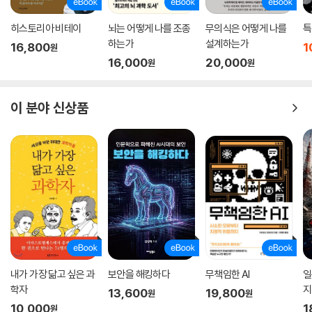
히스토리아 비테이
뇌는 어떻게 나를 조종
무의식은 어떻게 나를
특
하는가
설계하는가
16,800
1
원
16,000
20,000
원
원
이 분야 신상품
내가 가장 닮고 싶은 과
보안을 해킹하다
무책임한 AI
일
학자
지
13,600
19,800
원
원
10,000
1
원