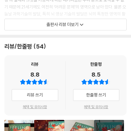
기 때문에 21세기에도 여전히 ‘어려운 문제’의 영역으로 남아 있다. 물론 오
늘날 과학기술의 발달, 특히 뇌 영상 기술의 발달은 뇌의 특정한 영역의 활
성화 정도를 시각적으로 추적 관찰할 수 있게 함으로써 의식의 비밀을 풀
출판사 리뷰 더보기
게 해줄 더 많은 지식의 축적을 가능하게 해주었다. 그러나 이렇게 수집된
정보들도 ‘의식의 기원’을 직접적으로 알려준다기보다는 해석과 증명이 뒤
따라야 한다는 점에서 의식은 여전히 난해하고 풀기 힘든 인류의 숙제와도
리뷰/한줄평
54
같다.
‘사유하는 인간’에 대한 가장 널리 알려진 잠언은 16세기 프랑스의 철학자
리뷰
한줄평
데카르트의 ‘나는 생각한다, 고로 존재한다’라는 문장일 것이다. 이 짧지만
8.8
8.5
인상적인 경구 안에는 서양 근대 철학의 근간이자 오늘날까지도 유효하게
작동 중인 ‘인간의 이성(理性)에 대한 철저한 믿음’이 담겨 있다. 데카르트
는 인간의 신체와 정신을 분리한 심신이원론을 주장하며 이성의 역할을 강
리뷰 쓰기
한줄평 쓰기
조했다. 그러나 안토니오 다마지오는 올바른 선택을 하는 판단력은 이성이
아니라 감정에서 생긴다고 주장한다. 그의 연구가 전 세계적으로 센세이셔
혜택 및 유의사항
혜택 및 유의사항
널한 주목을 받고, 그가 21세기 신경과학계의 최전선에 서 있는 인물이라
는 평을 받는 까닭은 인간의 이성에 가려져 그동안 제대로 주목받지 못했
던 ‘느낌과 감정’의 중요성을 조명하고, 이를 인간의 의식을 설명하는 열쇠