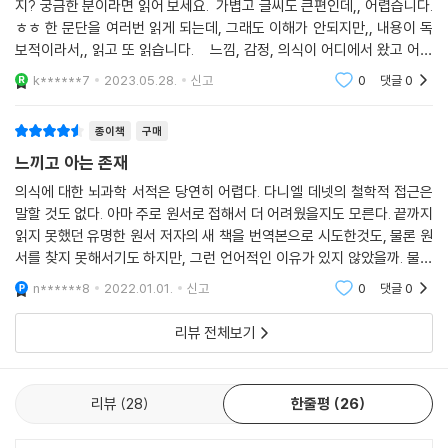
지? 궁금한 분이라면 읽어 보세요. 가볍고 글씨도 큰편인데,, 어렵습니다.
2장 마음과 표상이라는 새로운 기술에 관하여에서는 신경계가 촉발하는
ㅎㅎ 한 문단을 여러번 읽게 되는데, 그래도 이해가 안되지만,, 내용이 독
신경 활동이 우리의 마음속에 특정한 이미지들을 표상하고, 그것들을 조합
보적이라서,, 읽고 또 읽습니다. 느낌, 감정, 의식이 어디에서 왔고 어떻
해 하나의 지도화된 패턴들을 만들어내는 기저에 관한 다마지오의 아이디
게 작동하는지에 대한 개념을 정리한 책이예요. 의식에 관심이 있는 분이
k******7
2023.05.28.
신고
0
댓글
0
라면 읽어보
어들이 제시된다. 3장 느낌에 관하여는 다마지오의 의식 연구에서 핵심적
인 개념인 ‘느낌(feeling)’에 대한 가장 간명하면서도 압축적인 해설이 담
종이책
구매
겼다. 그에 따르면 느낌은 신경계가 우리 내부와 직접적인 접촉을 함으로
느끼고 아는 존재
써 존재하는 것으로 유기체가 항상성 명령에 따라 잘 작동하고 있는지 여
부, 즉 생명 유지와 생존에 도움을 주는 방식으로 유기체가 작동하고 있는
의식에 대한 뇌과학 서적은 당연히 어렵다. 다니엘 데넷의 철학적 접근은
말할 것도 없다. 아마 주로 원서로 접해서 더 어려웠을지도 모른다. 끝까지
지에 대한 직접적인 정보를 전달해준다. 그리고 이때의 느낌은 단순히 신
읽지 못했던 유명한 원서 저자의 새 책을 번역본으로 시도한것도, 물론 원
경계의 전기신호적이고 화학적인 조절 과정의 결과물이 아니라, 신경계와
서를 찾지 못해서기도 하지만, 그런 언어적인 이유가 있지 않았을까. 물론
우리 신체 사이의 밀접한 대화로 발생하는 매우 혼합적인 과정에 가깝다.
번역서를 읽는다고 뇌 관련 신경 및 명칭들이 더 잘 이해되는 것은 아니지
n******8
2022.01.01.
신고
0
댓글
0
만. 그래도
4장 의식과 앎에 관하여는 이 책의 정점이자 다마지오가 ‘느낌’에서 출발
리뷰 전체보기
한 ‘의식’에 관한 이론을 한 단계 더 발전시킨 파트다. 그에 따르면 의식은
곧 ‘내가 알고 있다는 인식’으로, 항상성 명령에 따른 느낌으로부터 얻어진
지식들의 소유주가 나 자신임을 자각하는 과정이다. 존재의 단계에서 느낌
리뷰
28
한줄평
26
의 단계로, 느낌의 단계에서 앎의 단계로 나아가며 진화해온 인간 의식에
대한 다마지오의 견해는 인간의 능력을 우위에 둔 시선이 아니라는 점에서