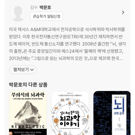
감수
박문호
관심작가 알림신청
미국 텍사스 A&M대학교에서 전자공학으로 석사학위와 박사학위를
받았다. 이후 한국전자통신연구원(ETRI)에 30년간 재직하면서 반
도체 레이저, 반도체 통신소자를 연구했다. 2008년 출간한 『뇌, 생각
의 출현』은 주요 중앙일간지와 예스24에서 ‘올해의 책’에 선정됐고,
2013년에는 『그림으로 읽는 뇌과학의 모든 것』으로 제31회 한국과
학기술도서상 저술상을 받았다. 2017년에는 10년간의 뇌과학 강의
펼쳐보기
를 집대성해 『박문호 박사의 뇌과학 공부』를 출간하면서 뇌과학 3부
작을 완결했다. 2019년 출간한 『생명은 어떻게 작동하는가』는 생명
박문호
의 다른 상품
현상의 결정적 지식을 체계적 다이어그램으로 설