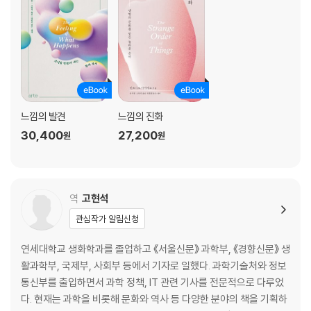
느낌의 기능
느낌이라는 화재경보기
항상성 명령에 따른 느낌
느낌의 사회학
“하지만 이 느낌, 마음 때문만은 아니라오.”
4장 의식과 앎에 관하여
느낌의 발견
느낌의 진화
30,400
27,200
원
원
왜 의식인가
의식의 개념
의식이라는 ‘어려운 문제’
의식의 쓸모
역
고현석
마음과 의식은 같은 말이 아니다
관심작가 알림신청
의식과 깨어 있음은 다르다
의식의 구축과 해체
연세대학교 생화학과를 졸업하고 《서울신문》 과학부, 《경향신문》 생
확장 의식
활과학부, 국제부, 사회부 등에서 기자로 일했다. 과학기술처와 정보
뇌는 하늘보다 넓다
통신부를 출입하면서 과학 정책, IT 관련 기사를 전문적으로 다루었
느낌이 일으키는 진짜 기적
다. 현재는 과학을 비롯해 문화와 역사 등 다양한 분야의 책을 기획하
‘우리가 안다는 것’을 아는 것