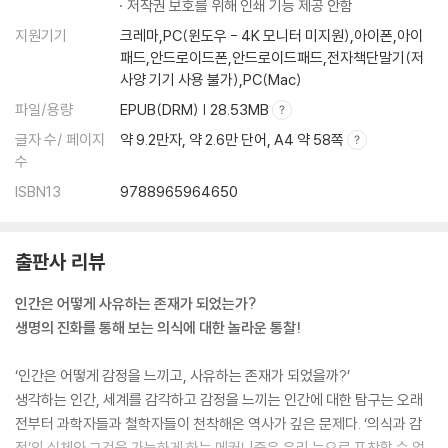
저작권 보호를 위해 인쇄 기능 제공 안함
지원기기
크레마,PC(윈도우 - 4K 모니터 미지원),아이폰,아이
패드,안드로이드폰,안드로이드패드,전자책단말기(저
사양 기기 사용 불가),PC(Mac)
파일/용량
EPUB(DRM) | 28.53MB
글자 수/ 페이지
약 9.2만자, 약 2.6만 단어, A4 약 58쪽
수
ISBN13
9788965964650
출판사 리뷰
인간은 어떻게 사유하는 존재가 되었는가?
생명의 진화를 통해 보는 의식에 대한 놀라운 통찰!
‘인간은 어떻게 감정을 느끼고, 사유하는 존재가 되었을까?’
생각하는 인간, 세계를 감각하고 감정을 느끼는 인간에 대한 탐구는 오래
전부터 과학자들과 철학자들이 천착해온 역사가 깊은 문제다. ‘의식과 감
정’의 실체와 그것을 가능하게 하는 메커니즘은 우리 눈으로 포착할 수 없