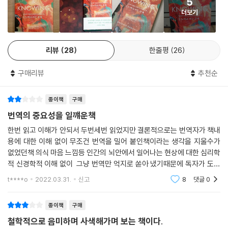
5
로 삼은 데 있다.
더보기
이 책 《느끼고 아는 존재》는 그동안 그가 의식의 문제에 천착해온 결과를
요약하고 자신의 최근 연구 성과를 압축적으로 정리하여 펴낸 책이다. 이
리뷰
28
한줄평
26
책은 흔히 ‘다마지오 3부작’으로 불리는 《데카르트의 뇌》, 《사건에 대한 느
낌》, 《스피노자의 뇌》와 이 3부작의 외전 격인 《느낌의 진화》에서 제시된
구매리뷰
추천순
그의 방대한 설명들을 포괄적으로 정리해낸 “의식을 향한 다마지오 사상
의 결정판”이라고 할 수 있다.
종이책
구매
다마지오의 문장은 난해하다. 본인도 인정하듯이 그동안 다마지오가 쓴 책
번역의 중요성을 일꺠운책
들은 독자들이 그 내용을 “즐기기는커녕 제대로 따라가기 어려웠다”는 치
한번 읽고 이해가 안되서 두번세번 읽었지만 결론적으로는 번역자가 책내
명적인 아킬레스건을 가지고 있다. 사실 내용 자체도 난해하지만 그 내용
용에 대한 이해 없이 무조건 번역을 밀어 붙인책이라는 생각을 지울수가
을 표현한 다마지오의 문장 자체도 매우 난해했다. 이 책은 그간의 이런 독
없었던책 의식 마음 느낌등 인간의 뇌안에서 일어나는 현상에 대한 심리학
자들의 “원성”과 본인의 “반성”을 적극적으로 반영한 책이다. 저자는 전
적 신경학적 이해 없이 그냥 번역만 억지로 쏟아 냈기때문에 독자가 도저
작들과는 사뭇 다르게 핵심적인 아이디어들에 대한 요약을 비교적 “정성
히 이해할수가 없는 수백년전 고전처럼 해독이 필요한 책이 되버린책 번역
t****o
2022.03.31.
신고
8
댓글
0
자가 생물학을
스럽게” 했고, 특유의 난해한 문장들도 최대한 독자들이 이해하기 쉽게 여
러 번 고친 흔적들이 보인다. 하지만 여전히 다마지오의 도전적인 아이디
종이책
구매
어와 생각은 이 책에서도 계속된다. 다마지오는 이 책에서 그동안 불가사
철학적으로 음미하며 사색해가며 보는 책이다.
의의 존재로 “잘못 생각되던” 의식에 대해 짧지만 결코 표면적이지 않게