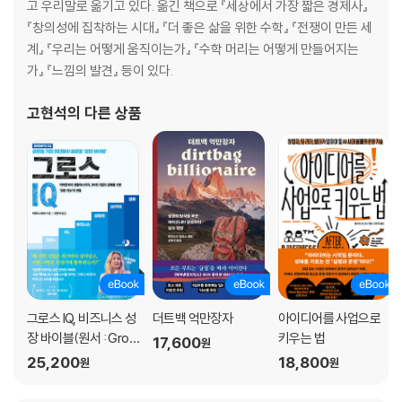
고 우리말로 옮기고 있다. 옮긴 책으로 『세상에서 가장 짧은 경제사』
지식의 수집
『창의성에 집착하는 시대』 『더 좋은 삶을 위한 수학』 『전쟁이 만든 세
통합은 의식의 원천이 아니다
계』 『우리는 어떻게 움직이는가』 『수학 머리는 어떻게 만들어지는
의식과 주의
가』 『느낌의 발견』 등이 있다.
중요한 것은 기질이다
의식의 상실
고현석
의 다른 상품
의식 생성에서 대뇌피질과 뇌간의 역할
느낌이 있는 기계, 의식이 있는 기계
그로스 IQ, 비즈니스 성
더트백 억만장자
아이디어를 사업으로
장 바이블(원서 : Grow
키우는 법
17,600
원
th IQ)
25,200
18,800
원
원