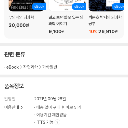
무의식의 뇌과학
알고 보면 쓸모 있는 뇌
박문호 박사의 뇌과학
과학 이야기
공부
20,000
원
9,100
10
26,910
%
원
원
관련 분류
eBook
자연과학
과학일반
품목정보
발행일
2021년 09월 28일
이용안내
배송 없이 구매 후 바로 읽기
이용기간 제한없음
TTS 가능