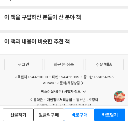
이 책을 구입하신 분들이 산 분야 책
이 책과 내용이 비슷한 추천 책
로그인
최근 본 상품
주문/배송
고객센터 1544-3800
티켓 1544-6399
중고샵 1566-4295
eBook 1:1문의/채팅상담
예스이십사(주) 사업자 정보
이용약관
개인정보처리방침
청소년보호정책
PC버전
회사소개
거래처관계자께
도서홍보
광고
선물하기
원클릭구매
바로구매
카트담기
Copyright © YES24 Corp. All Rights Reserved.
MATOM9