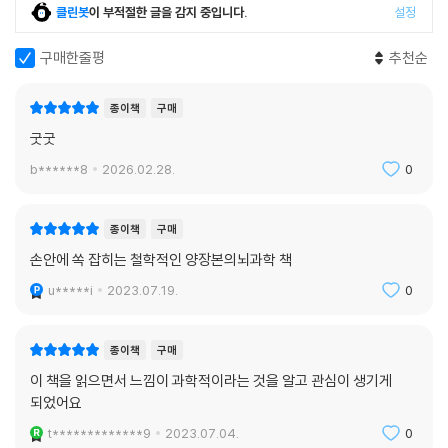
특별하다. 다마지오는 인간의 의식이 이룩한 고도의 문명에 감탄을 표하면
클린봇
이 부적절한 글을 감지 중입니다.
설정
서도 그것의 기원을 태초의 생명체들이 지니고 있던 항상성의 요구에서부
터 찾는다.
구매한줄평
추천순
인간의 의식 있는 마음과 그 마음이 새로 만들어낸 놀라운 것들은 경탄의
종이책
구매
대상이고도 남는다. 이 놀라운 것들은 자연이 이전부터 제공해온 문제 해
굿굿
결 방법들보다 더 우위에 있다. 하지만 우리는 인간이 어떻게 현재에 이르
b******8
2026.02.28.
0
렀는지에 대한 설명과 우리가 우리 유기체 안에서 만들어내는 데 성공한
기본적인 장치들이 인간이 아닌 다른 생명체들이 개체와 집단의 생존을 위
해 오랫동안 사용해온 장치들이 변형되고 업그레이드돼 만들어진 것이라
종이책
구매
는 사실 사이에서 균형 감각을 유지해야 한다. 우리는 불완전하게 이해되
손안에 쏙 잡히는 철학적인 양장본의뇌과학 책
고 있는 이 경이로운 지능과 자연의 설계 자체에 경의를 표해야 한다.
u*****i
2023.07.19.
0
_ 맺는 말 중에서
세상에서 가장 난해한 문제 중 하나인
종이책
구매
‘의식의 본질’을 통찰하다!
이 책을 읽으면서 느낌이 과학적이라는 것을 알고 관심이 생기게
되었어요
안토니오 다마지오는 일흔이 넘은 노학자다. 그럼에도 경이로운 점은 그가
t*************9
2023.07.04.
0
끊임없이 의식의 비밀에 가닿기 위한 학자로서의 노력을 멈추지 않는다는