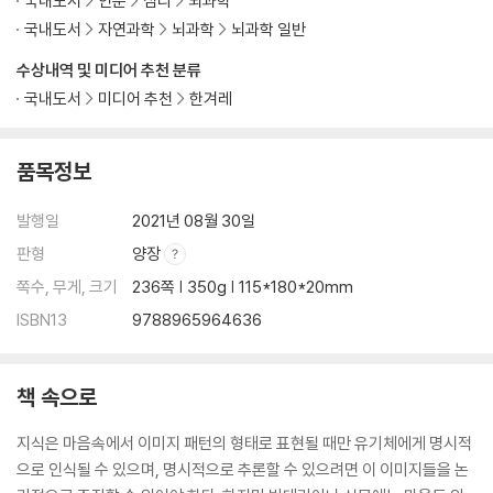
국내도서
인문
심리
뇌과학
국내도서
자연과학
뇌과학
뇌과학 일반
수상내역 및 미디어 추천 분류
국내도서
미디어 추천
한겨레
품목정보
발행일
2021년 08월 30일
판형
양장
쪽수, 무게, 크기
236쪽 | 350g | 115*180*20mm
ISBN13
9788965964636
책 속으로
지식은 마음속에서 이미지 패턴의 형태로 표현될 때만 유기체에게 명시적
으로 인식될 수 있으며, 명시적으로 추론할 수 있으려면 이 이미지들을 논