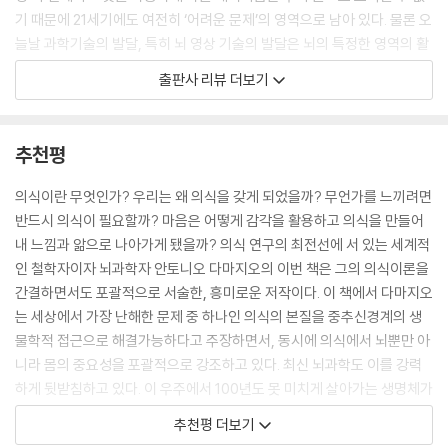
징검다리 역할을 했다. (…) 느낌은 우리가 느낌이 전달하는 정보에 따라
기 때문에 21세기에도 여전히 ‘어려운 문제’의 영역으로 남아 있다. 물론 오
행동하고, 현재 상황에 가장 적절한 행동을 하도록 욕구와 동기를 제공한
늘날 과학기술의 발달, 특히 뇌 영상 기술의 발달은 뇌의 특정한 영역의 활
다. 서둘러 어떤 것을 피해 숨는다거나 보고 싶었던 사람을 껴안는 행동은
성화 정도를 시각적으로 추적 관찰할 수 있게 함으로써 의식의 비밀을 풀
출판사 리뷰 더보기
모두 느낌에 의한 것이다.
게 해줄 더 많은 지식의 축적을 가능하게 해주었다. 그러나 이렇게 수집된
---「느낌의 역할」중에서
정보들도 ‘의식의 기원’을 직접적으로 알려준다기보다는 해석과 증명이 뒤
따라야 한다는 점에서 의식은 여전히 난해하고 풀기 힘든 인류의 숙제와도
추천평
느낌은 유기체의 내부에서, 생명의 모든 측면을 관장하는 화학적 활동이
같다.
일어나는 몸의 내부 기관들과 체액 수준에서 발생한다. 느낌은 대사 작용
의식이란 무엇인가? 우리는 왜 의식을 갖게 되었을까? 무언가를 느끼려면
과 방어 작용을 담당하는 내분비계, 면역계, 순환계에서 발생한다는 뜻이
‘사유하는 인간’에 대한 가장 널리 알려진 잠언은 16세기 프랑스의 철학자
반드시 의식이 필요할까? 마음은 어떻게 감각을 활용하고 의식을 만들어
다. 그렇다면 느낌의 ‘기능’은 무엇일까? (…) 느낌은 생명 조절에 도움을
데카르트의 ‘나는 생각한다, 고로 존재한다’라는 문장일 것이다. 이 짧지만
내 느낌과 앎으로 나아가게 됐을까? 의식 연구의 최전선에 서 있는 세계적
준다는 것이다. 더 구체적으로 말하면, 느낌은 기민한 감시병 역할을 한다
인상적인 경구 안에는 서양 근대 철학의 근간이자 오늘날까지도 유효하게
인 철학자이자 뇌과학자 안토니오 다마지오의 이번 책은 그의 의식이론을
고 할 수 있다. 느낌은 마음이 있는 모든 존재에게 그 마음이 속한 유기체
작동 중인 ‘인간의 이성(理性)에 대한 철저한 믿음’이 담겨 있다. 데카르트
간결하면서도 포괄적으로 서술한, 흥미로운 저작이다. 이 책에서 다마지오
내부의 생명 상태를 알려준다. 또한 느낌은 그 마음이 느낌의 메시지에 담
는 인간의 신체와 정신을 분리한 심신이원론을 주장하며 이성의 역할을 강
는 세상에서 가장 난해한 문제 중 하나인 의식의 본질을 중추신경계의 생
긴 긍정적 또는 부정적 신호에 따라 행동하도록 동기를 부여한다.
조했다. 그러나 안토니오 다마지오는 올바른 선택을 하는 판단력은 이성이
물학적 접근으로 해결가능하다고 주장하면서, 동시에 의식에서 뇌뿐만 아
---「느낌의 기능」중에서
아니라 감정에서 생긴다고 주장한다. 그의 연구가 전 세계적으로 센세이셔
니라 몸의 중요성을 포괄적으로 강조하고 있다. 최신 뇌과학도 이를 강력
널한 주목을 받고, 그가 21세기 신경과학계의 최전선에 서 있는 인물이라
하게 뒷받침하고 있다. 이 우주에서 100년도 못 미치게 살아가는 생명체가
뇌는 의식 생성의 핵심적인 부분을 차지하지만, 오직 뇌만이 의식을 만들
는 평을 받는 까닭은 인간의 이성에 가려져 그동안 제대로 주목받지 못했
가질 수 있는 가장 고귀한 질문은 단언컨대 의식의 본질에 대한 물음이다.
어낸다는 증거는 없다. 오히려 유기체의 (뇌를 제외한) 몸체 안 비신경 조
추천평 더보기
던 ‘느낌과 감정’의 중요성을 조명하고, 이를 인간의 의식을 설명하는 열쇠
이 책을 통해 마음 탐구의 최전선에서 의식의 본질을 사색하는 행복한 시
직들이 의식적인 모든 순간에 상당한 기여를 한다. 그러므로 이 비신경 조