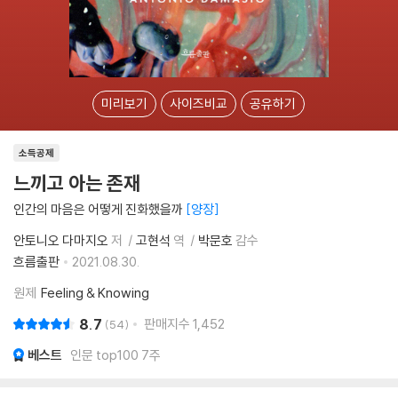
미리보기
사이즈비교
공유하기
소득공제
느끼고 아는 존재
인간의 마음은 어떻게 진화했을까
양장
안토니오 다마지오
저
고현석
역
박문호
감수
흐름출판
2021.08.30.
원제
Feeling & Knowing
8.7
판매지수
1,452
54
베스트
인문 top100 7주