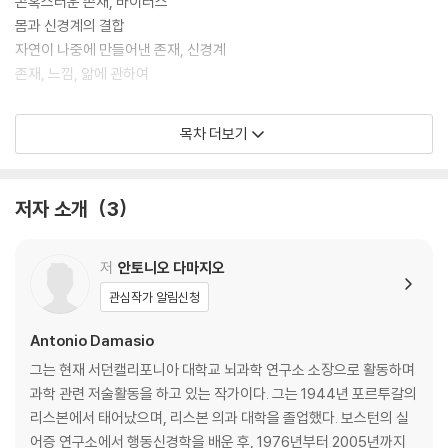
곤혹스러운 존재, 바이러스
몸과 신경계의 결합
자연이 나중에 만들어낸 존재, 신경계
존재, 느낌, 앎에 관하여
2장 마음과 표상이라는 새로운 기술에 관하여
목차 더보기
지능, 마음, 의식
마음과 의식이 개입되지 않는 감각
저자 소개
3
마음의 내용물
마음 없는 지능
심상은 어떻게 만들어지는가
저
안토니오 다마지오
신경 활동은 어떻게 움직임과 마음이 되는가
관심작가 알림신청
마음의 조작
식물의 마음과 찰스 왕세자의 지혜
Antonio Damasio
알고리즘이 만능은 아니다
그는 현재 서던캘리포니아 대학교 뇌과학 연구소 소장으로 활동하며
과학 관련 저술활동을 하고 있는 작가이다. 그는 1944년 포르투갈의
3장 느낌에 관하여
리스본에서 태어났으며, 리스본 의과 대학을 졸업했다. 보스턴의 실
어증 연구소에서 행동신경학을 배운 후, 1976년부터 2005년까지