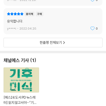
이 책 《느끼고 아는 존재》는 수십 년간 의식 연구의 최전선에서 현역으로
활동해온 노학자의 학문적 열정이 오롯이 담긴 ‘과학적 잠언서’다. 다마지
종이책
구매
오의 전작을 꾸준히 따라가며 읽어온 독자들이라면 이번 책을 통해 그의
유익합니다.
이론을 한 번 더 명쾌하게 정리할 수 있는 계기가 될 것이다. 또한 그의 책
을 처음 읽는 독자들이라면 그가 주창해온 중요한 개념에 대한 수월한 이
y****i
2022.04.20.
0
해를 통해 그의 방대한 저서들에 도전할 수 있는 용기를 얻을 수 있을 것이
다.
한줄평 전체보기
채널예스 기사
1
[예스24 도서 PD 뉴스레
터] 읽지 않고서야 - 『기후