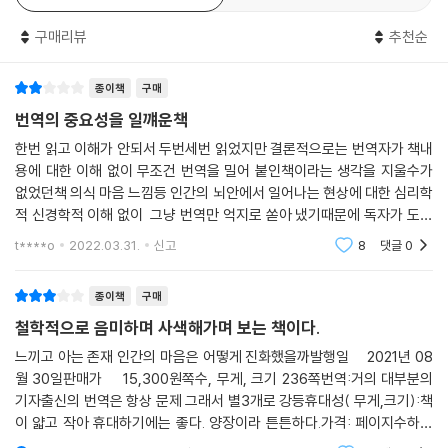
널리 퍼진 개념적 오류들을 지적하기도 한다. 다마지오 의식 이론의 전모
다루고 있다.
를 알고 싶은 이들, 우리가 어떻게 뭔가를 느끼는 존재가 되었는지를 알고
_ 역자의 말 중에서
구매리뷰
추천순
싶은 이들에게 이 책은 필독서가 될 것이다.
“우리의 경험과 의식을 가능하게 하는 것은 ‘느낌’이며,
- 문규민 (중앙대학교 인문콘텐츠연구소 HK 연구교수)
종이책
구매
마음이 없으면 인간의 의식도 나타날 수 없다!”
번역의 중요성을 일꺠운책
한번 읽고 이해가 안되서 두번세번 읽었지만 결론적으로는 번역자가 책내
이 책은 총 4개의 장으로 구성되어 있다. 각 장의 순서는 곧 인간에게 의식
용에 대한 이해 없이 무조건 번역을 밀어 붙인책이라는 생각을 지울수가
이라는 발달된 능력이 출현하는 과정이기도 하다. 1장 존재에 관하여에서
없었던책 의식 마음 느낌등 인간의 뇌안에서 일어나는 현상에 대한 심리학
다마지오는 생명 그 자체에 내재된 항상성의 능력에 주목한다. 그에 따르
적 신경학적 이해 없이 그냥 번역만 억지로 쏟아 냈기때문에 독자가 도저
면 생명은 생각, 느낌이나 이성, 마음이나 의식 없이도 계속되어 왔다. 태초
히 이해할수가 없는 수백년전 고전처럼 해독이 필요한 책이 되버린책 번역
t****o
2022.03.31.
신고
8
댓글
0
의 생명체들은 다른 생명체들과 주변 환경을 감각(sensing)하고 그 감각
자가 생물학을
에 ‘지능적으로’ 반응해왔으며, 이런 항상성 명령을 가능하게 하는 화학적
종이책
구매
능력과 균형 감각에 근거해 생명 현상을 이어왔다. 그러나 생명체의 구조
가 복잡해지고 더 높은 수준의 기능적 조절이 필요하게 되자 생명의 보다
철학적으로 음미하며 사색해가며 보는 책이다.
효율적인 유지를 위해 신경계가 출현하게 된다. 내분비계, 호흡계, 소화계,
느끼고 아는 존재 인간의 마음은 어떻게 진화했을까발행일 2021년 08
면역계, 생식계 등 차별화된 체계를 갖춘 복잡한 다세포 생물은 이 신경계
월 30일판매가 15,300원쪽수, 무게, 크기 236쪽번역:거의 대부분의
의 결정적인 도움을 받았으며, 신경계를 갖춘 유기체들은 신경계가 만들어
기자출신의 번역은 항상 문제 그래서 별3개로 강등휴대성( 무게,크기):책
낸 심상, 느낌, 의식, 창의성, 문화 등의 결정적인 도움을 받게 됐다.
이 얇고 작아 휴대하기에는 좋다. 양장이라 튼튼하다.가격: 페이지수하고
크기에 비해서 가격은 좀 많이 비싼편이다.내용:뇌과학자의 책인데 비해서