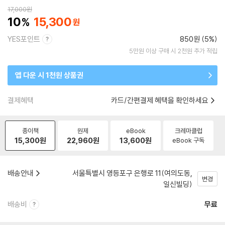
17,000
원
10
15,300
YES포인트
850원 (5%)
5만원 이상 구매 시 2천원 추가 적립
앱 다운 시 1천원 상품권
결제혜택
카드/간편결제 혜택을 확인하세요
종이책
원제
eBook
크레마클럽
15,300
원
22,960
원
13,600
원
eBook 구독
배송안내
서울특별시 영등포구 은행로 11(여의도동,
변경
일신빌딩)
배송비
무료