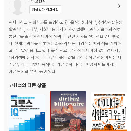
역
고현석
마음과 의식은 같은 말이 아니다
관심작가 알림신청
의식과 깨어 있음은 다르다
의식의 구축과 해체
연세대학교 생화학과를 졸업하고 《서울신문》 과학부, 《경향신문》 생
확장 의식
활과학부, 국제부, 사회부 등에서 기자로 일했다. 과학기술처와 정보
뇌는 하늘보다 넓다
통신부를 출입하면서 과학 정책, IT 관련 기사를 전문적으로 다루었
느낌이 일으키는 진짜 기적
다. 현재는 과학을 비롯해 문화와 역사 등 다양한 분야의 책을 기획하
‘우리가 안다는 것’을 아는 것
고 우리말로 옮기고 있다. 옮긴 책으로 『세상에서 가장 짧은 경제사』
지식의 수집
『창의성에 집착하는 시대』 『더 좋은 삶을 위한 수학』 『전쟁이 만든 세
통합은 의식의 원천이 아니다
계』 『우리는 어떻게 움직이는가』 『수학 머리는 어떻게 만들어지는
의식과 주의
가』 『느낌의 발견』 등이 있다.
중요한 것은 기질이다
의식의 상실
고현석
의 다른 상품
의식 생성에서 대뇌피질과 뇌간의 역할
느낌이 있는 기계, 의식이 있는 기계