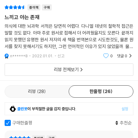
특별하다. 다마지오는 인간의 의식이 이룩한 고도의 문명에 감탄을 표하면
종이책
구매
서도 그것의 기원을 태초의 생명체들이 지니고 있던 항상성의 요구에서부
터 찾는다.
느끼고 아는 존재
의식에 대한 뇌과학 서적은 당연히 어렵다. 다니엘 데넷의 철학적 접근은
인간의 의식 있는 마음과 그 마음이 새로 만들어낸 놀라운 것들은 경탄의
말할 것도 없다. 아마 주로 원서로 접해서 더 어려웠을지도 모른다. 끝까지
대상이고도 남는다. 이 놀라운 것들은 자연이 이전부터 제공해온 문제 해
읽지 못했던 유명한 원서 저자의 새 책을 번역본으로 시도한것도, 물론 원
결 방법들보다 더 우위에 있다. 하지만 우리는 인간이 어떻게 현재에 이르
서를 찾지 못해서기도 하지만, 그런 언어적인 이유가 있지 않았을까. 물론
렀는지에 대한 설명과 우리가 우리 유기체 안에서 만들어내는 데 성공한
번역서를 읽는다고 뇌 관련 신경 및 명칭들이 더 잘 이해되는 것은 아니지
n******8
2022.01.01.
신고
0
댓글
0
만. 그래도
기본적인 장치들이 인간이 아닌 다른 생명체들이 개체와 집단의 생존을 위
해 오랫동안 사용해온 장치들이 변형되고 업그레이드돼 만들어진 것이라
리뷰 전체보기
는 사실 사이에서 균형 감각을 유지해야 한다. 우리는 불완전하게 이해되
고 있는 이 경이로운 지능과 자연의 설계 자체에 경의를 표해야 한다.
_ 맺는 말 중에서
리뷰
28
한줄평
26
세상에서 가장 난해한 문제 중 하나인
클린봇
이 부적절한 글을 감지 중입니다.
설정
‘의식의 본질’을 통찰하다!
구매한줄평
추천순
안토니오 다마지오는 일흔이 넘은 노학자다. 그럼에도 경이로운 점은 그가
끊임없이 의식의 비밀에 가닿기 위한 학자로서의 노력을 멈추지 않는다는