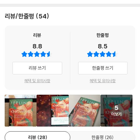
로 삼은 데 있다.
간을 가져보자.
직들은 의식의 문제를 푸는 과정의 일부가 되어야 한다. 비신경 조직은 느
낌이라는 혼합적 과정을 통해 의식 생성에 기여한다. 나는 느낌이 의식 있
- 정재승 (뇌과학자, 『과학콘서트』, 『열두 발자국』 저자)
리뷰/한줄평
54
이 책 《느끼고 아는 존재》는 그동안 그가 의식의 문제에 천착해온 결과를
는 마음의 생성에 핵심적인 기여를 한다고 생각한다.
요약하고 자신의 최근 연구 성과를 압축적으로 정리하여 펴낸 책이다. 이
---「의식이라는 어려운 문제」중에서
만약에 조물주가 요리사고 의식을 요리하려고 한다면, 그는 어떤 레시피를
책은 흔히 ‘다마지오 3부작’으로 불리는 《데카르트의 뇌》, 《사건에 대한 느
리뷰
한줄평
따라야 할까? 이 책 《느끼고 아는 존재》는 말하자면 다마지오에게 직접 듣
낌》, 《스피노자의 뇌》와 이 3부작의 외전 격인 《느낌의 진화》에서 제시된
디킨슨은 마음에 대한 유기체적 관점과 인간 영혼에 대한 근대적인 개념을
는 ‘의식 레시피’다. 이 레시피에 따르면 감각을 처리하는 신경 지도들은 이
8.8
8.5
그의 방대한 설명들을 포괄적으로 정리해낸 “의식을 향한 다마지오 사상
확실히 가지고 있었다. 하지만 결국 하늘보다 넓은 것은 뇌가 아니라 생명
미지의 기초가 되고, 이미지는 마음의 내용물을 이룬다. 다마지오가 제시
의 결정판”이라고 할 수 있다.
자체였다. 생명은 몸, 뇌, 마음, 느낌, 의식을 낳았기 때문이다. 우주 전체보
하는 의식의 마지막 ‘비밀 소스’는 바로 느낌이다. 항상성 느낌과 정서 느낌
다 큰 것은 생명이다. 물질과 과정으로서의 생명, 생각과 창조를 가능하게
으로 나누어지는 느낌은 온몸 구석구석 퍼진 신경계와 유기체, 즉 ‘목 아
리뷰 쓰기
한줄평 쓰기
다마지오의 문장은 난해하다. 본인도 인정하듯이 그동안 다마지오가 쓴 책
하는 생명 말이다.
래’의 몸 사이 상호작용을 통해 만들어지는데, 이 상호작용은 신경계와 몸
들은 독자들이 그 내용을 “즐기기는커녕 제대로 따라가기 어려웠다”는 치
혜택 및 유의사항
혜택 및 유의사항
---「뇌는 하늘보다 넓다」중에서
이 우리 내부에서 서로 ‘엉겨 붙어 있다’고 해야 할 정도 너무나 직접적이고
명적인 아킬레스건을 가지고 있다. 사실 내용 자체도 난해하지만 그 내용
혼성적이다. 뇌-몸 혼성의 결과로 만들어지는 느낌은 우리의 생명 활동에
을 표현한 다마지오의 문장 자체도 매우 난해했다. 이 책은 그간의 이런 독
본질적인 정보를 실시간으로 업데이트한다. 다마지오에 따르면, 뇌와 몸이
자들의 “원성”과 본인의 “반성”을 적극적으로 반영한 책이다. 저자는 전
합작하여 만들어내는 이 ‘존재’의 느낌 또는 ‘생명’의 느낌이야말로 의식의
작들과는 사뭇 다르게 핵심적인 아이디어들에 대한 요약을 비교적 “정성
5
바탕이 된다.
스럽게” 했고, 특유의 난해한 문장들도 최대한 독자들이 이해하기 쉽게 여
더보기
러 번 고친 흔적들이 보인다. 하지만 여전히 다마지오의 도전적인 아이디
《느끼고 아는 존재》에서 다마지오는 자신의 의식 이론을 기본 개념부터 차
어와 생각은 이 책에서도 계속된다. 다마지오는 이 책에서 그동안 불가사
근차근 설명해주고 있다. 또한 그 과정에서 의식과 관련된 잘못된 상식과
의의 존재로 “잘못 생각되던” 의식에 대해 짧지만 결코 표면적이지 않게
리뷰
28
한줄평
26