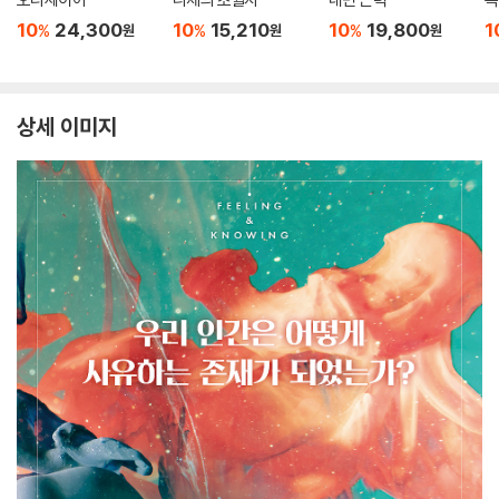
10
24,300
10
15,210
10
19,800
1
%
%
%
원
원
원
상세 이미지