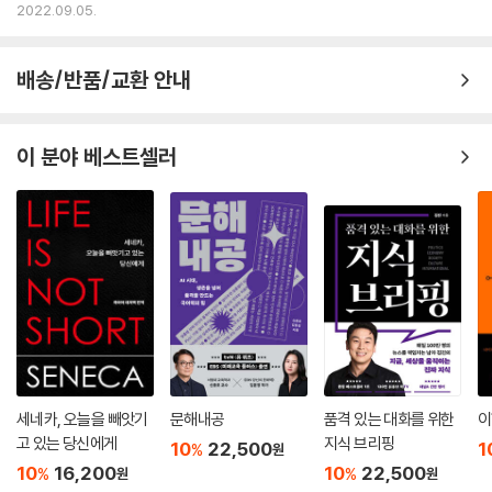
미식』 외
2022.09.05.
배송/반품/교환 안내
이 분야 베스트셀러
세네카, 오늘을 빼앗기
문해내공
품격 있는 대화를 위한
이
고 있는 당신에게
지식 브리핑
10
22,500
1
%
원
10
16,200
10
22,500
%
%
원
원