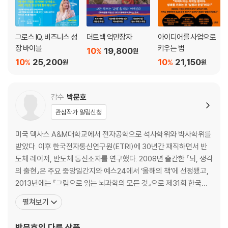
그로스 IQ, 비즈니스 성
더트백 억만장자
아이디어를 사업으로
장 바이블
키우는 법
10
19,800
%
원
10
25,200
10
21,150
%
%
원
원
감수
박문호
관심작가 알림신청
미국 텍사스 A&M대학교에서 전자공학으로 석사학위와 박사학위를
받았다. 이후 한국전자통신연구원(ETRI)에 30년간 재직하면서 반
도체 레이저, 반도체 통신소자를 연구했다. 2008년 출간한 『뇌, 생각
의 출현』은 주요 중앙일간지와 예스24에서 ‘올해의 책’에 선정됐고,
2013년에는 『그림으로 읽는 뇌과학의 모든 것』으로 제31회 한국과
학기술도서상 저술상을 받았다. 2017년에는 10년간의 뇌과학 강의
펼쳐보기
를 집대성해 『박문호 박사의 뇌과학 공부』를 출간하면서 뇌과학 3부
작을 완결했다. 2019년 출간한 『생명은 어떻게 작동하는가』는 생명
박문호
의 다른 상품