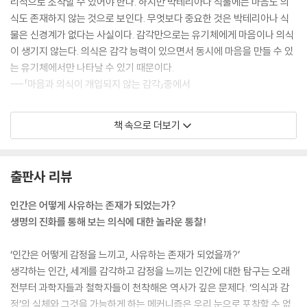
리적으로 조작할 수 있어야 한다. 하지만 박테리아나 식물에는 마음도 의
식도 존재하지 않는 것으로 보인다. 무엇보다 중요한 것은 박테리아나 식
물은 신경계가 없다는 사실이다. 감각만으로는 유기체에게 마음이나 의식
이 생기지 않는다. 의식은 감각 능력이 있으면서 동시에 마음을 만들 수 있
는 유기체에서만 나타날 수 있기 때문이다.
---「마음과 의식이 개입되지 않는 감각」중에서
마음을 거꾸로 들고 쏟아 그 내용물을 꺼내어 본다고 상상해보자. 마음에
책 속으로 더보기
는 어떤 내용물이 들어 있을까? 마음에는 이미지들, 인간 같은 복잡한 생
명체들이 생성하고 조합해낸 이미지들의 흐름이 있을 것이다. 이 흐름이
바로 미국의 저명한 심리학자 윌리엄 제임스(William James)가 말한 ‘의
출판사 리뷰
식의 흐름’의 그 ‘흐름’이다. 앞으로 설명하겠지만, 기본적으로 그 흐름은
마음을 구성하는 이미지들이 거의 빈틈없이 연결되어 만들어지는 흐름이
인간은 어떻게 사유하는 존재가 되었는가?
다. 마음에 의식이 생기려면 이 흐름에 다른 요소들이 추가되어야 한다.
생명의 진화를 통해 보는 의식에 대한 놀라운 통찰!
---「마음의 내용물」중에서
‘인간은 어떻게 감정을 느끼고, 사유하는 존재가 되었을까?’
인간이 경험하는 느낌은 감각 지도와 이미지를 만들 수 있는 복잡한 신경
생각하는 인간, 세계를 감각하고 감정을 느끼는 인간에 대한 탐구는 오래
계가 진화 과정에서 출현한 후에 나타나기 시작했다. 이렇게 나타난 원시
전부터 과학자들과 철학자들이 천착해온 역사가 깊은 문제다. ‘의식과 감
적 느낌은 오늘날 인간이 경험하는 정교한 느낌들이 출현하는 데 중요한
정’의 실체와 그것을 가능하게 하는 메커니즘은 우리 눈으로 포착할 수 없