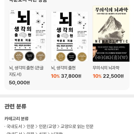
현상의 결정적 지식을 체계적 다이어그램으로 설
뇌, 생각의 출현 (큰글
뇌, 생각의 출현
무의식의 뇌과학
자도서)
10
37,800
10
22,500
%
%
원
원
50,000
원
관련 분류
카테고리 분류
국내도서
인문
인문/교양
교양으로 읽는 인문