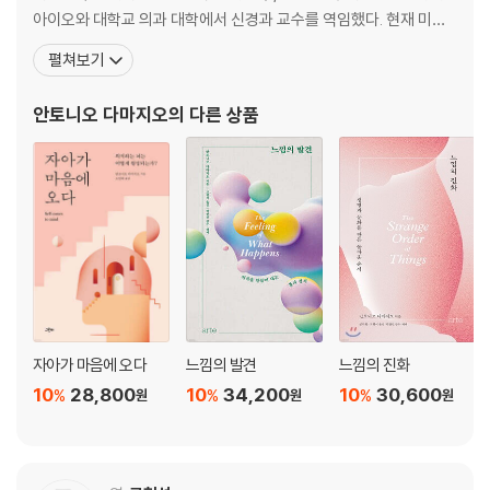
느낌의 출현
아이오와 대학교 의과 대학에서 신경과 교수를 역임했다. 현재 미국
정동, 느낌으로 변화되는 아이디어들의 세계
과학 학회의 의학 협회 회원이며 미국 예술 과학 학회의 특별 회원으
펼쳐보기
생물학적 효율성과 느낌의 기원
로 홛동 중이다. 그는 첫 책『데카르트의 오류』(1994년)로 '로스엔젤
느낌의 역할
레스 타임스 북 어워드' 후보에 올랐으며 책은 전 세계 30개 언어로
안토니오 다마지오
의 다른 상품
느낌을 구성하는 것은 무엇인가
번역, 출간되었다. 두번째 책인『사건에
느낌이 만들어지는 곳
느낌과 내수용감각계
느낌의 기능
느낌이라는 화재경보기
항상성 명령에 따른 느낌
느낌의 사회학
“하지만 이 느낌, 마음 때문만은 아니라오.”
4장 의식과 앎에 관하여
자아가 마음에 오다
느낌의 발견
느낌의 진화
10
28,800
10
34,200
10
30,600
%
%
%
원
원
원
왜 의식인가
의식의 개념
의식이라는 ‘어려운 문제’
의식의 쓸모