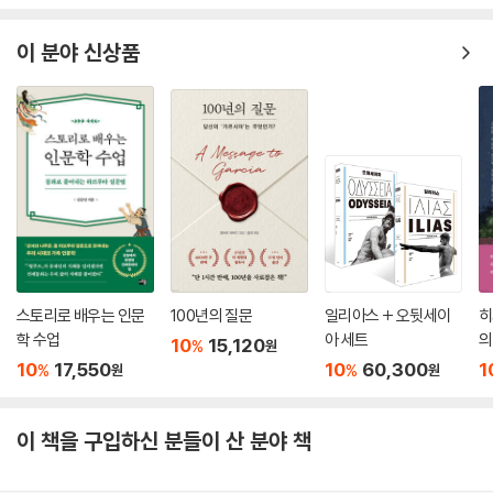
이 분야 신상품
스토리로 배우는 인문
100년의 질문
일리아스 + 오뒷세이
히
학 수업
아 세트
의
10
15,120
%
원
10
17,550
10
60,300
1
%
%
원
원
이 책을 구입하신 분들이 산 분야 책