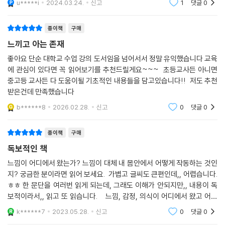
u*****i
2024.03.24.
신고
1
댓글
0
인간의 가장 어려운
2장 마음과 표상이라는 새로운 기술에 관하여에서는 신경계가 촉발하는
신경 활동이 우리의 마음속에 특정한 이미지들을 표상하고, 그것들을 조합
종이책
구매
해 하나의 지도화된 패턴들을 만들어내는 기저에 관한 다마지오의 아이디
느끼고 아는 존재
어들이 제시된다. 3장 느낌에 관하여는 다마지오의 의식 연구에서 핵심적
인 개념인 ‘느낌(feeling)’에 대한 가장 간명하면서도 압축적인 해설이 담
좋아요 단순 대학교 수업 강의 도서임을 넘어서서 정말 유익했습니다 교육
에 관심이 있다면 꼭 읽어보기를 추천드릴게요~~~ 초등교사든 아니면
겼다. 그에 따르면 느낌은 신경계가 우리 내부와 직접적인 접촉을 함으로
중고등 교사든 다 도움이될 기초적인 내용들을 담고있습니다!! 저도 추천
써 존재하는 것으로 유기체가 항상성 명령에 따라 잘 작동하고 있는지 여
받은건데 만족했습니다
부, 즉 생명 유지와 생존에 도움을 주는 방식으로 유기체가 작동하고 있는
지에 대한 직접적인 정보를 전달해준다. 그리고 이때의 느낌은 단순히 신
b******8
2026.02.28.
신고
0
댓글
0
경계의 전기신호적이고 화학적인 조절 과정의 결과물이 아니라, 신경계와
우리 신체 사이의 밀접한 대화로 발생하는 매우 혼합적인 과정에 가깝다.
종이책
구매
독보적인 책
4장 의식과 앎에 관하여는 이 책의 정점이자 다마지오가 ‘느낌’에서 출발
느낌이 어디에서 왔는가? 느낌이 대체 내 몸안에서 어떻게 작동하는 것인
한 ‘의식’에 관한 이론을 한 단계 더 발전시킨 파트다. 그에 따르면 의식은
지? 궁금한 분이라면 읽어 보세요. 가볍고 글씨도 큰편인데,, 어렵습니다.
곧 ‘내가 알고 있다는 인식’으로, 항상성 명령에 따른 느낌으로부터 얻어진
ㅎㅎ 한 문단을 여러번 읽게 되는데, 그래도 이해가 안되지만,, 내용이 독
지식들의 소유주가 나 자신임을 자각하는 과정이다. 존재의 단계에서 느낌
보적이라서,, 읽고 또 읽습니다. 느낌, 감정, 의식이 어디에서 왔고 어떻
의 단계로, 느낌의 단계에서 앎의 단계로 나아가며 진화해온 인간 의식에
게 작동하는지에 대한 개념을 정리한 책이예요. 의식에 관심이 있는 분이
k******7
2023.05.28.
신고
0
댓글
0
대한 다마지오의 견해는 인간의 능력을 우위에 둔 시선이 아니라는 점에서
라면 읽어보