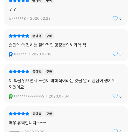
종이책
구매
사실이다. 책 속에서 그는 자신이 의식 문제를 처음 연구하기 시작했을 때
굿굿
도입한 개념이자 본인이 중요하게 생각했던 ‘확장 의식’이라는 개념을 ‘확
장된 마음’이라고 칭했어야 한다고 언급하며 자신의 견해를 수정하고 되돌
b******8
2026.02.28.
0
아보기도 한다.
종이책
구매
오늘날 심리학, 뇌과학, 기계공학 등 다양한 학문들이 궁극적으로 향하고
손안에 쏙 잡히는 철학적인 양장본의뇌과학 책
있는 핵심 주제인 ‘인공지능’에 대한 그의 견해도 경청할 만하다. 책의 말미
에서 다마지오는 인공지능과 로봇공학 개척자들이 인간의 사고 능력에 준
u*****i
2023.07.19.
0
하는 기계를 만들어냄에 있어 가장 핵심적이고 유용하다고 생각한 부분
(지능)에만 집중하고 ‘느낌과 정동’을 불편하고 쓸모없는 것으로 배제해온
종이책
구매
풍토에 대해 안타까움을 표시한다. 그는 이런 배제가 인간의 진화에 대한
이 책을 읽으면서 느낌이 과학적이라는 것을 알고 관심이 생기게
상당한 오해에서 비롯된 것이며, 그러한 배제로 인해 오히려 창의적인 능
되었어요
력과 궁극적인 수준의 지능을 구현하는 과정에서 인공지능과 로봇공학의
범위가 제한되었다고 일갈한다. 다마지오는 인류에게 ‘항상성 명령에 따르
t*************9
2023.07.04.
0
는 느낌’대로 작동하는 기계를 만들 능력이 충분히 있다고 독려하며, 로봇
에게 조절과 조정을 필요로 하는 약간의 취약성이 가미된 몸을 줌으로써
종이책
구매
로봇 내부에서 자신의 상태를 탐지하고 정보를 통합해나가게끔 해야 한다
매우 유익합니다~~~
고 주장한다.
s***m
2022.12.28.
0