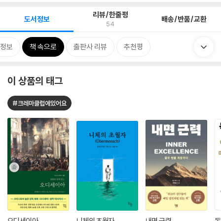
리뷰/한줄평
도서정보
배송/반품/교환
54
정보
책 속으로
출판사 리뷰
추천평
이 상품의 태그
#크레마클럽에있어요
오디세이아
니체의 초월자
내면 근력
독