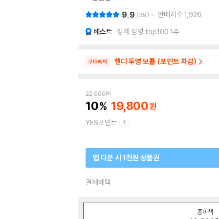
9.9
판매지수
1,926
39
베스트
경제 경영 top100 1주
핸디 투명 보틀 (포인트 차감)
구매혜택
22,000
원
10
19,800
YES포인트
앱 다운 시 1천원 상품권
결제혜택
종이책