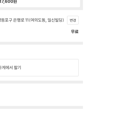
17,600
원
등포구 은행로 11(여의도동, 일신빌딩)
변경
무료
가게에서 팔기