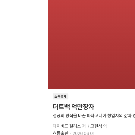
소득공제
더트백 억만장자
성공의 방식을 바꾼 파타고니아 창업자의 삶과 
데이비드 겔러스
저
고현석
역
흐름출판
2026.06.01.