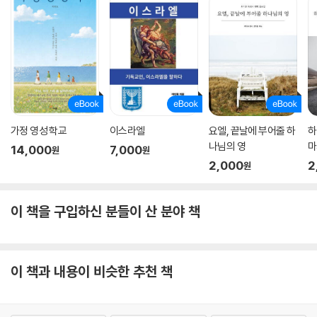
가정 영성 학교
이스라엘
요엘, 끝날에 부어줄 하
하
나님의 영
마
14,000
7,000
원
원
2,000
2
원
이 책을 구입하신 분들이 산 분야 책
이 책과 내용이 비슷한 추천 책