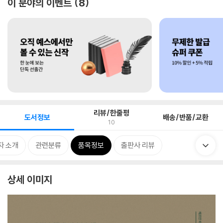
이 분야의 이벤트
8
리뷰/한줄평
도서정보
배송/반품/교환
10
자 소개
관련분류
품목정보
출판사 리뷰
상세 이미지