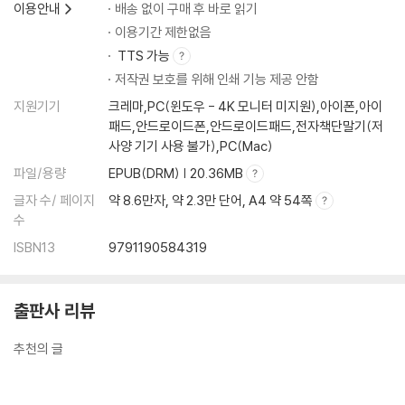
이용안내
배송 없이 구매 후 바로 읽기
이용기간 제한없음
TTS 가능
저작권 보호를 위해 인쇄 기능 제공 안함
지원기기
크레마,PC(윈도우 - 4K 모니터 미지원),아이폰,아이
패드,안드로이드폰,안드로이드패드,전자책단말기(저
사양 기기 사용 불가),PC(Mac)
파일/용량
EPUB(DRM) | 20.36MB
글자 수/ 페이지
약 8.6만자, 약 2.3만 단어, A4 약 54쪽
수
ISBN13
9791190584319
출판사 리뷰
추천의 글