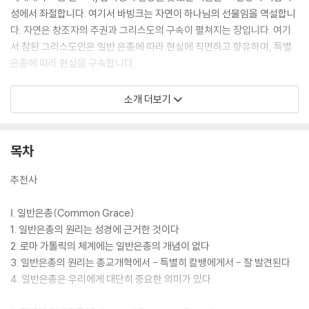
성에서 좌절합니다. 여기서 바빙크는 자연이 하나님의 선물임을 역설합니
다. 자연은 창조자의 주권과 그리스도의 구속이 펼쳐지는 장입니다. 여기
서 참된 그리스도인은 일반 은총에 따라 현실에 직면하고 향유하며, 특별
은총에 따라 현실을 구속합니다.
“구원의 확신에 힘입어 마귀와 죽음에 담대히 맞서지 않는 자는 신자가 아
소개 더보기
니다.”
현실에 직면하는 신앙, 이것이 헤르만 바빙크가 개혁주의의 신앙이 다른
목차
어떤 교파와도 구분되는 독특한 특징으로 내세운 신앙입니다. 이 특징은
자연에 대한 개념의 차이에서 옵니다. 이 차이 때문에 일부는 자연적 삶을
추천사
없애면서 구원을 실현하기 위해 현실 도피를 선택하고, 일부는 자연적 삶
을 초월하기 위해 신비주의를 따라갔습니다.
Ⅰ. 일반은총(Common Grace)
1. 일반은총의 원리는 성경에 근거한 것이다
우리는 지금도 이런 식의 삶의 태도를 여러 군데에서 봅니다. 먼저는 국가
2. 로마 가톨릭의 체계에는 일반은총의 개념이 없다
와 학교와 교회에서 도망쳐 세운 모든 종류의 공동체 생활에서 엿볼 수 있
3. 일반은총의 원리는 종교개혁에서 - 특별히 칼뱅에게서 - 잘 발견된다
으며, 그리고는 종교를 초월하려는 과학과 기술의 합리성에서도 엿볼 수
4. 일반은총은 우리에게 대단히 중요한 의미가 있다
있습니다. 그러나 이전의 질서에 환멸하고 도망쳤던 이들은 이전보다 더