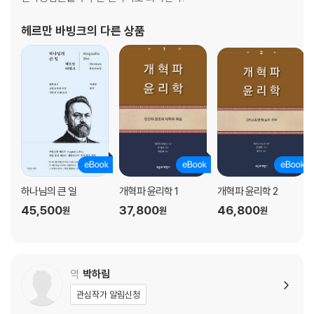
헤르만 바빙크
의 다른 상품
하나님의 큰 일
개혁파 윤리학 1
개혁파 윤리학 2
45,500
37,800
46,800
원
원
원
역
박하림
관심작가 알림신청