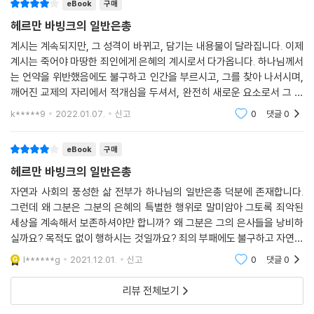
eBook
구매
헤르만 바빙크의 일반은총
계시는 계속되지만, 그 성격이 바뀌고, 담기는 내용물이 달라집니다. 이제
계시는 죽어야 마땅한 죄인에게 은혜의 계시로서 다가옵니다. 하나님께서
는 언약을 위반했음에도 불구하고 인간을 부르시고, 그를 찾아 나서시며,
깨어진 교제의 자리에서 적개심을 두셔서, 완전히 새로운 요소로서 그 분
의 긍휼과 자비를 나타내십니다. 일상, 직업, 음식, 옷이 더 이상 행위 언약
k*****9
2022.01.07.
신고
0
댓글
0
에서 체결된 동
eBook
구매
헤르만 바빙크의 일반은총
자연과 사회의 풍성한 삶 전부가 하나님의 일반은총 덕분에 존재합니다.
그런데 왜 그분은 그분의 은혜의 특별한 행위로 말미암아 그토록 죄악된
세상을 계속해서 보존하셔야만 합니까? 왜 그분은 그의 은사들을 낭비하
실까요? 목적도 없이 행하시는 것일까요? 죄의 부패에도 불구하고 자연적
삶이, 곧 그분의 눈에 보이는 모든 모습이 가치가 있기 때문이 아니었을까
l******g
2021.12.01.
신고
0
댓글
0
요? 가족과 친척의
리뷰 전체보기