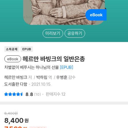
미리보기
공유하기
소득공제
EPUB
헤르만 바빙크의 일반은총
eBook
차별없이 베푸시는 하나님의 선물
EPUB
헤르만 바빙크
저
박하림
역
우병훈
감수
도서출판 다함
2021.10.15.
8.8
판매지수
12
10
8,400
원
8,400