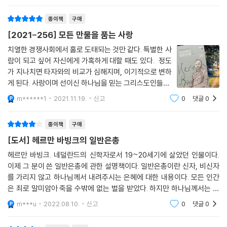
통해서 일반은총에 대한 그의 신칼빈주의적 입장을 간결하면서도 분명하
게 파악할 수 있게 되었습니다.
종이책
구매
개혁신학을 추구하는 이 땅의 모든 이에게 자연주의에 대한 바빙크의 견해
[2021-256] 모든 만물을 품는 사랑
뿐 아니라 당대 네덜란드 개혁신학의 진면목을 상대적으로 적은 분량의 지
면을 통해서 맛볼 수 있는 즐거움을 제공하는 이 책을 기꺼이 추천합니다.
치열한 경쟁사회에서 홀로 도태되는 것만 같다. 특별한 사
람이 되고 싶어 자신에게 가혹하게 대할 때도 있다. 정도
가 지나치면 타자와의 비교가 심해지며, 이기적으로 변하
이신열 교수 (고신대학교 신학과, 교의학)
게 된다. 사랑이며 선이신 하나님을 믿는 그리스도인들도
별반 다르지 않음을 볼 때 충격을 받는다. 만물을 다스리
m******1
2021.11.19.
신고
0
댓글
0
시는 하나님께서는 모든 만물을 사랑하시며 동일하게 관
심을 기울이신다. 보편적
종이책
구매
[도서] 헤르만 바빙크의 일반은총
헤르만 바빙크. 네덜란드의 신학자로서 19~20세기에 살았던 인물이다.
이제 그 분이 쓴 일반은총에 관한 설명책이다. 일반은총이란 신자, 비신자
를 가리지 않고 하나님께서 내려주시는 은혜에 대한 내용이다. 모든 인간
은 죄로 말미암아 죽을 수밖에 없는 벌을 받았다. 하지만 하나님께서는 사
람을 사랑하셔서 그들에게 은혜를 내려주신다. 바로 이 세상이 유지될 수
m***u
2022.08.10.
신고
0
댓글
0
있는 비결이 일반은