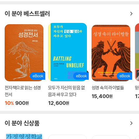
이 분야 베스트셀러
전자책으로 읽는 성경
모두가 자신의 믿음 없
성경 속의 라이벌들
믿
전서
음과 싸우고 있다
15,400
1
원
10
900
12,600
%
원
원
이 분야 신상품