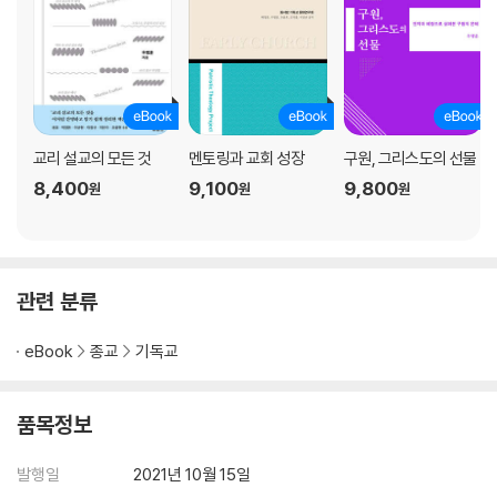
교리 설교의 모든 것
멘토링과 교회 성장
구원, 그리스도의 선물
8,400
9,100
9,800
원
원
원
관련 분류
eBook
종교
기독교
품목정보
발행일
2021년 10월 15일