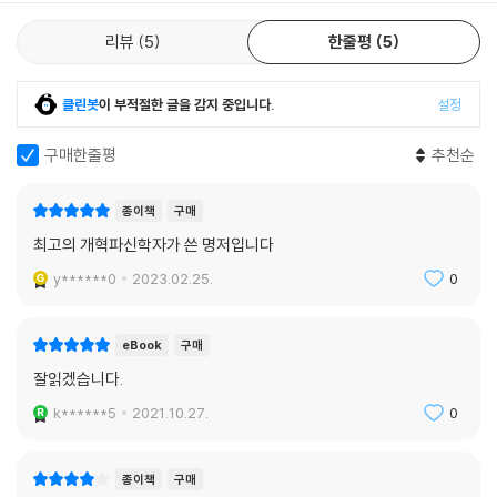
리뷰
5
한줄평
5
클린봇
이 부적절한 글을 감지 중입니다.
설정
구매한줄평
추천순
종이책
구매
최고의 개혁파신학자가 쓴 명저입니다
y******0
2023.02.25.
0
eBook
구매
잘읽겠습니다.
k******5
2021.10.27.
0
종이책
구매