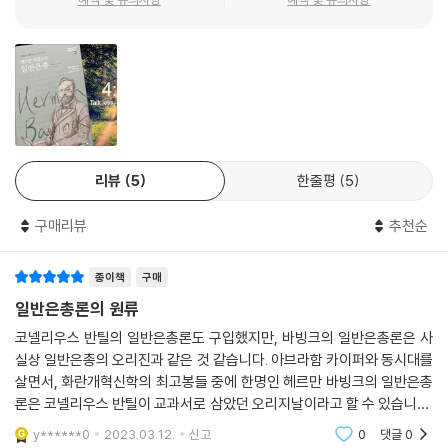
절히 필요한 사람들이기 때문입니다. 하나님의 보편적 선하심을 제대로 느
끼고 싶은 분이라면 이 책만큼 좋은 책은 절대 없습니다.
박재은 교수 (총신대학교 신학대학원, 조직신학)
『헤르만 바빙크의 일반은총』이 새롭게 번역되어 출간된 것을 기쁘게 생각
리뷰
5
한줄평
5
합니다. 그가 개혁신학적 관점에서 어떻게 자연을 이해했는가를 보여주는
이 단행본은 약 42년 전인 1979년에 <一般恩寵論: 경계해야 할 自然
구매리뷰
추천순
主義와 超自然主義>라는 제목으로 총신대학교 교수로 사역했던 차영배
박사에 의해 번역 출판되었습니다.
종이책
구매
일반은총이라는 주제는 16세기 종교개혁자 칼뱅에 의해서 새롭게 제공되
었던 교리적 주제인데, 바빙크는 칼뱅의 견해에 충실하면서도 신칼빈주의
일반은총론의 원류
적 입장에서 자신의 견해를 독특하게 전개합니다. 동시대에 네덜란드에서
코넬리우스 반틸의 일반은총론도 구입했지만, 바빙크의 일반은총론은 사
자유대학교를 설립했으며 수상까지 역임했던 아브라함 카이퍼(Abraha
실상 일반은총의 오리진과 같은 것 같습니다. 아브라함 카이퍼와 동시대를
m Kuyper)가 집필했던 <일반 은총론>(De gemeene gratie, 1902-1
살면서, 화란개혁신학의 최고봉들 중에 한명인 헤르만 바빙크의 일반은총
905)은 전 3권으로 구성된 대작에 해당됩니다. 이와 달리 바빙크는 이 주
론은 코넬리우스 반틸이 교과서로 삼았던 오리지날이라고 할 수 있습니다.
제로 단행본을 남기지는 않았지만, 두 편의 아티클의 편집본인 이 작품을
그러니 헤르만 바빙크를 논하지 않고, 일반은총론을 논한다는 것은 불가하
y******0
2023.03.12.
신고
0
댓글
0
다고 평할 수 있