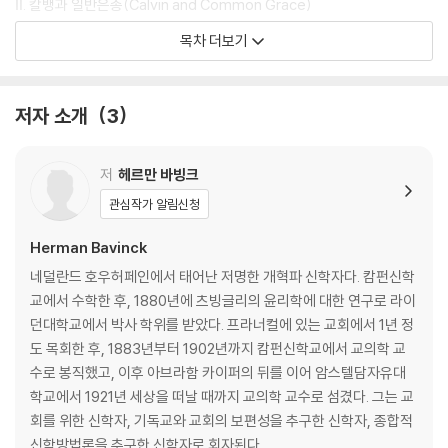
정교하고 폭력적인 체계에서 고통 받으며, 합리성의 환상을 쫓았던 자들은
Ⅱ. 칼뱅과 일반은총(Calvin and Common Grace)
그 환상의 비합리성에서 좌절합니다.
목차 더보기
Ⅲ. 해설
이 교차점에서 바빙크는 자연이 하나님의 선물임을 역설합니다. 자연은 창
1. 바빙크의 생애
조자의 주권과 그리스도의 구속이 펼쳐지는 장입니다. 여기서 참된 그리스
2. 일반은총론에 대한 바빙크의 연구
저자 소개
3
도인은 일반 은총에 따라 현실에 직면하며, 특별 은총에 따라 현실을 구속
3. 바빙크의 일반은총론의 7가지 특징
합니다.
4. 바빙크의 일반은총론의 적용
저
헤르만 바빙크
색인
관심작가 알림신청
주제 색인
인명 색인
Herman Bavinck
성구 색인
네덜란드 호우허페인에서 태어난 저명한 개혁파 신학자다. 캄펀신학
교에서 수학한 후, 1880년에 츠빙글리의 윤리학에 대한 연구로 라이
던대학교에서 박사 학위를 받았다. 프라너컬에 있는 교회에서 1년 정
도 목회한 후, 1883년부터 1902년까지 캄펀신학교에서 교의학 교
수로 봉직했고, 이후 아브라함 카이퍼의 뒤를 이어 암스텔담자유대
학교에서 1921년 세상을 떠날 때까지 교의학 교수로 섬겼다. 그는 교
회를 위한 신학자, 기독교와 교회의 보편성을 추구한 신학자, 종합적
신학방법론을 추구한 신학자로 회자된다.