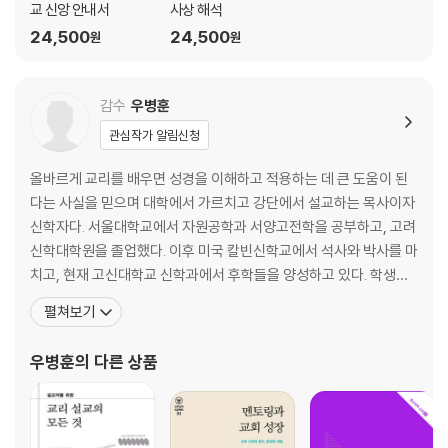
교 신앙 안내서
사상 해석
24,500
24,500
원
원
감수
우병훈
관심작가 알림신청
올바르게 교리를 배우면 성경을 이해하고 적용하는 데 큰 도움이 된
다는 사실을 믿으며 대학에서 가르치고 강단에서 설교하는 목사이자
신학자다. 서울대학교에서 자원공학과 서양고전학을 공부하고, 고려
신학대학원을 졸업했다. 이후 미국 칼빈신학교에서 석사와 박사를 마
치고, 현재 고신대학교 신학과에서 후학들을 양성하고 있다. 학생들
과 성경과 기독교 고전을 헬라어, 라틴어, 영어, 독일어 원전으로 읽
펼쳐보기
으면서 많은 대화들을 나눈다. 커피 사랑이 특별하여, 가는 곳마다 핸
드드립 세트를 들고 다니며 만나는 사람들에게 손수 내린 커피를 대
우병훈
의 다른 상품
접하길 즐긴다. 저서로 『처음 만나는 루터』, 『기독교 윤리