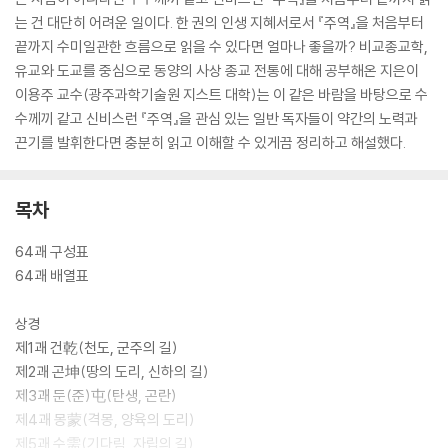
는 건 대단히 어려운 일이다. 한 권의 인생 지혜서로서 『주역』을 처음부터
끝까지 수미일관한 흐름으로 읽을 수 있다면 얼마나 좋을까? 비교종교학,
유교와 도교를 중심으로 동양의 사상 종교 전통에 대해 공부해온 지은이
이용주 교수(광주과학기술원 지스트 대학)는 이 같은 바람을 바탕으로 수
수께끼 같고 신비스런 『주역』을 관심 있는 일반 독자들이 약간의 노력과
끈기를 발휘한다면 충분히 읽고 이해할 수 있게끔 정리하고 해설했다.
목차
64괘 구성표
64괘 배열표
상경
제1괘 건乾(천도, 군주의 길)
제2괘 곤坤(땅의 도리, 신하의 길)
제3괘 둔(준)屯(탄생, 곤란)
제4괘 몽蒙(격몽, 양육의 도리)
제5괘 수需(기다림, 자립의 길)