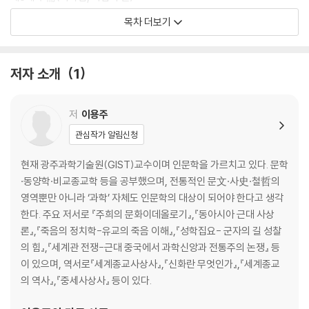
제6괘 訟(소송, 투쟁)
목차 더보기
제7괘 사師(전쟁, 상벌의 원칙)
제8괘 비比(친밀함, 더불어 삶)
제9괘 소축小畜(작은 성취, 작은 축적)
저자 소개
1
제10괘 리履(예에 따른 행동, 덕의 실행)
제11괘 태泰(번영, 태평성대)
제12괘 비否(폐색, 어둠의 시기)
저
이용주
제13괘 동인同人(화합, 협력)
관심작가 알림신청
제14괘 대유大有(대성공, 큰 소유)
제15괘 겸謙(겸손, 겸허)
현재 광주과학기술원(GIST)교수이며 인문학을 가르치고 있다. 문학
제16괘 예豫(기쁨, 행복)
·동양학·비교종교학 등을 공부했으며, 전통적인 문文·사史·철哲의
제17괘 수隨(순종, 따른다)
영역뿐만 아니라 ‘과학’ 자체도 인문학의 대상이 되어야 한다고 생각
제18괘 고蠱(쇄신, 부패 척결)
한다. 주요 저서로 『주희의 문화이데올로기』,『동아시아 근대 사상
제19괘 림臨(군림, 감시)
론』,『죽음의 정치학-유교의 죽음 이해』,『성학집요- 군자의 길 성찰
제20괘 관觀(본다, 살핀다)
의 힘』,『세계관 전쟁-근대 중국에서 과학신앙과 전통주의 논쟁』 등
제21괘 서합??(형벌, 법령)
이 있으며, 역서로『세계종교사상사』,『신화란 무엇인가』,『세계종교
제22괘 비賁(꾸밈, 작은 안목)
의 역사』,『중세사상사』 등이 있다.
제23괘 박剝(박탈, 침식)