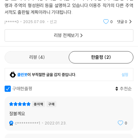
있는 『주역』의 의미를 재서술하는 작업이다.
명과 주역의 형성원리 등을 설명하고 있습니다.이용주 작가의 다른 주역
서적도 출판될 계획이라니 기대됩니다.
이 책은 과거 어느 시점에 만들어진 고전을 읽고 그것의 의미를 해명하는
j*****0
2025.07.09.
신고
0
댓글
0
해석이 고전의 ‘본래’ 의미를 찾아내는 작업이 아닐지도 모른다고 말한다.
해석이란 고전 자체를 만들고 고전의 의미를 창조하는 작업이라고 보는 것
리뷰 전체보기
이 옳을 수 있다는 것이다. 고전을 읽을 때 우리는 길고 긴 고전 해석의 전
통을 일부 참고하면서 자신이 쌓은 지식과 동시대의 지성을 활용하여 과거
의 해석에 동조하거나 약간 새로운 언어로 새로운 의미를 부여한다. 이러
리뷰
4
한줄평
2
한 과정에서 과거와 현재, 전통과 미래가 대화를 주고받는다. 즉 고전을 읽
는다는 것은 고전과 고전에 대한 해석의 전통, 그리고 그것을 읽는 현재적
클린봇
이 부적절한 글을 감지 중입니다.
설정
관점과 미래적 전망이 어우러져 상호 대화하면서 고전에 대한 자기 나름의
이해가 정립되어가는 과정인 것이다.
구매한줄평
추천순
현재적·미래적 번역으로 고전을 통독하는 재미
종이책
구매
잘볼께요
지은이는 이 책에서 『주역』의 해석 전통을 수놓는 수많은 해석 중 스스로
c**********1
2022.01.23.
0
가 납득하고 이해할 수 있는 것을 골라 현재의 동시대인이 이해할 수 있을
언어로 보통 사람이 읽을 수 있도록 설명하는 데 중점을 둔다. 그리고 기본