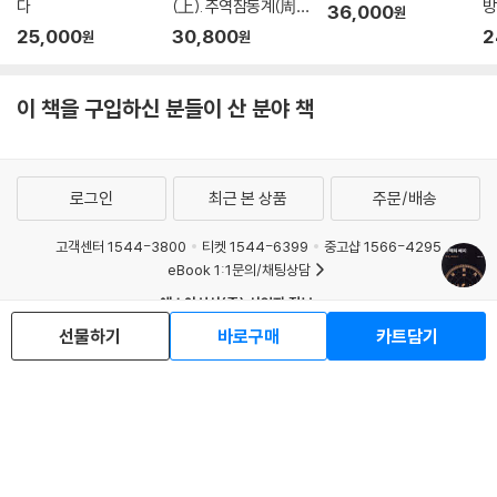
다
(上). 주역참동계(周
방
36,000
원
易參同契). 주역 철학
25,000
30,800
2
원
원
의 완성. 태극도설(太
極圖說)
이 책을 구입하신 분들이 산 분야 책
로그인
최근 본 상품
주문/배송
고객센터 1544-3800
티켓 1544-6399
중고샵 1566-4295
eBook 1:1문의/채팅상담
예스이십사(주) 사업자 정보
선물하기
바로구매
카트담기
이용약관
개인정보처리방침
청소년보호정책
PC버전
회사소개
거래처관계자께
도서홍보
광고
Copyright © YES24 Corp. All Rights Reserved.
MATOM6