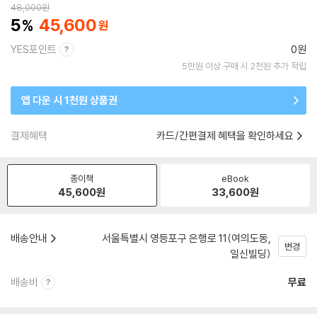
48,000
원
5
45,600
YES포인트
0원
5만원 이상 구매 시 2천원 추가 적립
앱 다운 시 1천원 상품권
결제혜택
카드/간편결제 혜택을 확인하세요
종이책
eBook
45,600
원
33,600
원
배송안내
서울특별시 영등포구 은행로 11(여의도동,
변경
일신빌딩)
배송비
무료