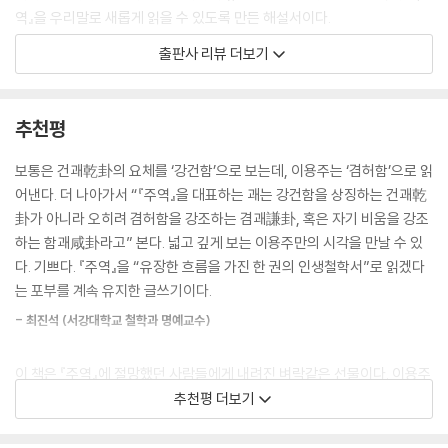
역』을 우리말로 새롭게 읽을 수 있도록 만든 해설서이다.
제60괘 절節(절제, 절도)
제61괘 중부中孚(신뢰, 믿음)
출판사 리뷰 더보기
많은 사람이 호기심을 갖고 『주역』을 읽거나 점의 매뉴얼로 활용하고자 하
제62괘 소과小過(조금 지나침, 작은 허물)
지만 그것을 직업적으로 연구하는 사람이거나 『주역』으로 생업을 유지하
제63괘 기제?濟(완성)
는 사람이 아니라면 수수께끼 같고 신비스런 『주역』을 처음부터 끝까지 읽
제64괘 미제未濟(미완성, 새로운 시작)
추천평
는 건 대단히 어려운 일이다. 한 권의 인생 지혜서로서 『주역』을 처음부터
끝까지 수미일관한 흐름으로 읽을 수 있다면 얼마나 좋을까? 비교종교학,
부록 1 기본 용어 설명
보통은 건괘乾卦의 요체를 ‘강건함’으로 보는데, 이용주는 ‘겸허함’으로 읽
유교와 도교를 중심으로 동양의 사상 종교 전통에 대해 공부해온 지은이
부록 2 『주역』의 형성 원리
어낸다. 더 나아가서 “『주역』을 대표하는 괘는 강건함을 상징하는 건괘乾
이용주 교수(광주과학기술원 지스트 대학)는 이 같은 바람을 바탕으로 수
부록 3 점을 치고 점단을 읽는 법
卦가 아니라 오히려 겸허함을 강조하는 겸괘謙卦, 혹은 자기 비움을 강조
수께끼 같고 신비스런 『주역』을 관심 있는 일반 독자들이 약간의 노력과
하는 함괘咸卦라고” 본다. 넓고 깊게 보는 이용주만의 시각을 만날 수 있
끈기를 발휘한다면 충분히 읽고 이해할 수 있게끔 정리하고 해설했다.
후서後序 혹은 책을 마치며
다. 기쁘다. 『주역』을 “유장한 흐름을 가진 한 권의 인생철학서”로 읽겠다
참고 문헌
는 포부를 계속 유지한 글쓰기이다.
『주역』은 인생 지혜서다. 우리 선조들은 『주역』을 통해 삶의 희로애락을 보
찾아보기
- 최진석 (서강대학교 철학과 명예교수)
았고, 세상과 인생을 예측하고 이해했다. 이 책은 동아시아 최고의 인생 지
혜서인 『주역』을 우리 곁으로 가져와 누구나 읽고 이해할 수 있도록 만듦
이 책은 『주역』에 절망했던 사람들에게 내려진 벼락같은 선물이다. 이용주
으로써 독자들이 자신의 인생을 돌아보고 미래를 생각하는 데 도움 될 수
교수의 이 책은 그야말로 『주역』을 ‘읽을’ 수 있게 독자들을 안내한다. 그는
추천평 더보기
있도록 하였다. 이 책은 차례에서 64괘 각 괘의 핵심 주제를 요약 설명함
동아시아의 대표적 해석들은 물론, 현대 서구의 번역과 연구들까지 섭렵했
으로써 차례만 한번 훑어보아도 『주역』이 다루고 있는 주요 내용의 전체
다. 그 숙고와 이해가 유려한 우리말로 새 옷을 입고 독자들을 맞는다. 그는