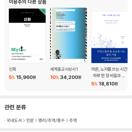
제24괘 복復(회복, 돌아옴)
이용주
의 다른 상품
제25괘 무망無妄(진실, 망동하지 않음)
제26괘 대축大畜(큰 축적, 기다림)
제27괘 이?(기른다, 양육한다)
제28괘 대과大過(과도함, 과도함의 극복)
제29괘 감坎(함정, 고난)
제30괘 리離(빛나는 삶, 상호 의존)
하경
제31괘 함咸(교감, 부부의 도리)
신화
세계종교사상사 1
마흔, 노자를 쓰는 시간
제32괘 항恒(항구성, 항상성)
: 하루 한 장 비움과 고
5
15,960
10
34,200
%
%
원
원
제33괘 돈遯(은둔, 세상을 버리고 숨다)
요함으로 나를 다스리
5
18,810
%
원
제34괘 대장大壯(굳셈, 왕성함)
는 노자 필사
제35괘 진晉(전진, 승진)
제36괘 명이明夷(상처, 어둠)
관련 분류
제37괘 가인家人(가정의 도덕)
제38괘 규?(반목, 노려봄)
국내도서
인문
명리/주역/풍수
주역
제39괘 건蹇(곤란, 힘든 시기)
제40괘 해解(문제의 해결)