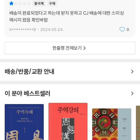
적으로는 『주역』의 모든 판단사는 맹목적으로 따라야 할 미래의 운명적 예
종이책
구매
측이 아니라 점을 치는 사람으로 하여금 자신의 행동을 돌이켜보면서 어떻
배송이 완료되었다고 하는데 받지 못하고 CJ 배송에 대한 스미싱
게 처신하는 것이 좋은 것인지, 어떤 인생이 의미 있는 인생인지를 신중하
메시지 왔음 확인바람
게 숙고하기를 권유하는 것이라는 사실을 보여주기 위해 노력한다. 『주역』
h**********8
2024.05.24.
0
의 점 판단은 ‘이렇게 하는 것이 맞다’거나, ‘이런 해석이 옳다’는 식의 구체
적인 지시나 명령이라고 보기에는 모호하므로 ‘문자적으로’ 그것의 의미를
확정하고 그 내용을 명확하게 번역한다는 것이 사실은 불가능하다.
한줄평 전체보기
『주역』이 기록되었을 당시에 고전 중국어는 아직 어법적 체계를 갖추고 있
지 않았을 가능성이 있으며, 그것은 문법적 체계 안에서 ‘서술된 문장’이라
배송/반품/교환 안내
기보다는 글자 하나하나를 어떻게 의미적으로 연결시키는가에 따라 전혀
다른 의미가 주어지는 일종의 수수께끼로 제시되었을 가능성이 높다. 따라
서 『주역』 같은 고전의 구절에 대해 ‘불변하는’ ‘본래적’ 의미가 있을 것이라
이 분야 베스트셀러
고 가정하기보다는 해석의 역사 안에서 고전 각 구절의 의미가 창조되었
고, 그런 창조적 발명에 의해 읽는 방향이 제시되었다고 보는 것이 옳을 것
이다.
이 책은 우리말로 이해가 될 수 있는 한에서 점사로서의 모호함을 어느 정
도는 살리는 방식으로 번역을 했다. 그 번역이 때로는 완전하게 현대적인