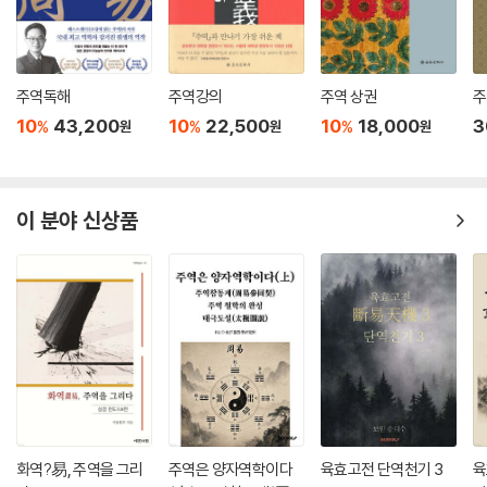
언어로 와닿지 않는 것을 충분히 인지하면서도, 아무리 현대어로 유창한
번역을 하더라도 점사의 의미를 완전히 살리는 것은 불가능하기에 그렇게
한 것이다. 그리고 해설에서는 번역으로 제시한 괘사, 효사의 의미를 나름
대로 쉽게 이해할 수 있는 것으로 만들기 위해 노력했다. 따라서 이 책을 읽
주역독해
주역강의
주역 상권
주
는 독자들은 어떤 표현이 정말 옳은가를 해결하느라 시간을 허비하지 않으
10
43,200
10
22,500
10
18,000
3
%
%
%
원
원
원
면서 해설을 통해 그 표현에 대해 숙고하며 『주역』을 통독하는 재미를 즐
길 수 있을 것이다.
이 분야 신상품
화역?易, 주역을 그리
주역은 양자역학이다
육효고전 단역천기 3
육