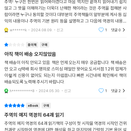
주역! 누구든 한번은 읽어봐야겠다고 마음 먹지만 끝까지 읽어내기 쉽지
하여 『주역』을 처음 접하는 독자들도 『주역』의 세계에 입문하는 데 어려움
않고 그 뜻을 이해하기는 더욱더 난해한 책이라는 것은 주역을 접해본 사
이 없도록 하였다.
람이라면 누구나 동의할 것이다.대부분의 주역책들이 앞부분에 계사 등 십
익의 내용이나 주역의 기본 원리 등을 설명하고 그 다음에 역경의 내용을
술이부작, 단순 수용이 아닌 새로운 창조를 제시하다
해설하는 순서를 따르고 있고 역경의 내용을 해설하면서도 십익의 내용들
w******k
2024.08.09.
신고
1
댓글
0
을 혼합하여 그 내
자기가 가진 대롱을 통해서 세상을 보는 것이 인간이며, 『주역』에 있어서
도 마찬가지다. 『주역』의 전체 맥락을 이해하는 것은 쉬운 일이 아니기 때
종이책
구매
문에 이 책은 먼저 『주역』의 사상 및 지혜의 전체 상을 이해하는 것을 목표
아직 책이 배송 오지않았음
로 삼을 것을 권유한다. 『주역』은 어렵지만 그 어려움은 수천 년에 걸친 고
책 배송이 아직 안되고 있음. 책은 언제 오는지 매우 궁금합니다. 책 배송은
전 해석의 역사와 전통이 우리에게 남겨준 어려움이다. 즉 『주역』의 어려
안 오고 cj택배 회사 명의로 스미싱 매일만 왓어요.도서서점 1.2위 업체가
움은 『주역』의 해석에서 유래된 동아시아 문명과 사상 전체를 이해하는 일
이렿게 신용이 없어도 되는지 아쉽씀니다.빠른 시간내에 확인해서 책이
과 관련된 것이기 때문에 생기는 어려움인 것이다. 이 책은 그런 자각을 표
배송되도록 노력해 주시기 바랍니다.
현하는 말로 “술이부작述而不作”이라는 말은 제시한다. 해석이나 해설
h**********8
2024.05.30.
신고
1
댓글
2
이라는 의미의 ‘술述’은 단순한 수용이 아니라 새로운 ‘작作(창조)’이다.
즉 『주역』의 판단은 단순한 지시나 닫힌 기호가 아니라 사유를 촉발하는
eBook
구매
상징이다. 『주역』은 공자와 공자의 제자들, 그리고 그 후예들을 통해 끊임
주역의 예지 역경의 64괘 읽기
없이 창조, 재창조되었다. 그리고 2500년이 지난 지금, 『주역』의 본래 의
미는 해석의 역사 안에서 숨어버렸다. 현재 시점에서 『주역』을 읽는 일은 2
주역의 예지 역경의 64괘 읽기책의 구성이 첫 시작을 역경의 시작인 건위
000년에 걸친 해석의 역사를 비집고 들어가, 각자가 이해하고 납득할 수
천괘로 시작하여 역경에 대한 해석을 하고 마지막에 간략히 기본 용어 설