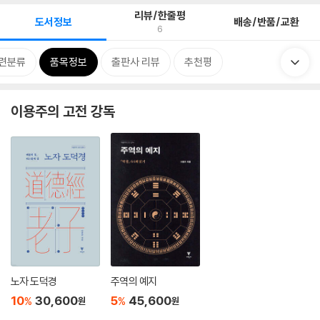
리뷰/한줄평
도서정보
배송/반품/교환
6
련분류
품목정보
출판사 리뷰
추천평
이용주의 고전 강독
노자 도덕경
주역의 예지
10
30,600
5
45,600
%
%
원
원