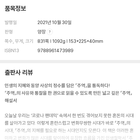
제41괘 손損(덜어낸다, 버린다)
품목정보
제42괘 익益(더함, 늘어남)
제43괘 쾌?(결단, 과단성)
발행일
2021년 10월 30일
제44괘 구?(만남, 결혼)
판형
양장
제45괘 췌萃(모임, 집합)
제46괘 승升(축적, 상승)
쪽수, 무게, 크기
831쪽 | 1092g | 153*225*40mm
제47괘 곤困(곤궁, 곤란)
ISBN13
9788961473989
제48괘 정井(깨끗한 마음, 덕의 수양)
제49괘 혁革(개혁, 혁명)
제50괘 정鼎(새로운 시작, 정립)
출판사 리뷰
제51괘 진震(두려움, 경고와 반성)
인생의 지혜와 동양 사상의 정수를 담은 『주역』을 통독하다!
제52괘 간艮(심신 수양, 자기 절제)
『주역』의 사유와 통찰을 한 권으로 읽을 수 있도록 만든 넓고 깊은 『주역』
제53괘 점漸(점진적 발전)
해설서
제54괘 귀매歸妹(결혼, 부부의 길)
제55괘 풍?(풍요, 풍족함)
오늘날 우리는 ‘코로나 팬데믹’ 속에서 한 번도 겪어보지 못한 혼돈의 시대
제56괘 려旅(여행, 여행의 도리)
를 살아가고 있다. 이렇게 혼란스럽고 변화무쌍한 시대가 바로 『주역』의
제57괘 손巽(순종, 겸손)
시대, 『주역』의 지혜를 필요로 하는 시대인지도 모른다. 이 책은 이러한 혼
제58괘 태兌(기쁨, 즐거움)
미하고 변화가 많은 시대를 맞이하여 유장한 흐름을 가진 인생철학서 『주
제59괘 환渙(홍수, 환난)