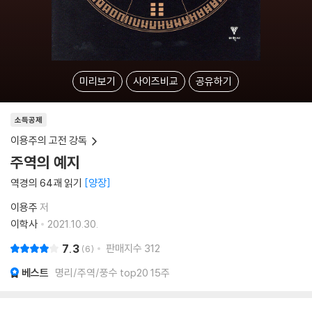
미리보기
사이즈비교
공유하기
소득공제
이용주의 고전 강독
주역의 예지
역경의 64괘 읽기
양장
이용주
저
이학사
2021.10.30.
7.3
판매지수
312
6
베스트
명리/주역/풍수 top20 15주