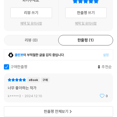
되어주세요.
대부분의 사람들이 부와 성공, 권력을 꿈꾸며 치열하게 하루하루를 살아간
다. 최근 사회적인 현상이 된 2030세대의 주식과 코인 광풍 역시 부의 사
리뷰 쓰기
한줄평 쓰기
다리를 오르고 싶은 강렬한 욕망에서 비롯된 현상일 것이다. 그렇다면, 부
자가 되면 우리는 만족해서 행복하고 충만한 하루하루를 살아갈 수 있을
혜택 및 유의사항
혜택 및 유의사항
까? 아니, 그 이전에 우리는 얼마나 가지면 만족할까? 10억? 50억? 100
억?
리뷰
0
한줄평
1
‘휴머니아’, 스스로에게 쉼표를 허락하지 않는 그것을 찾아서
클린봇
이 부적절한 글을 감지 중입니다.
설정
현대인은 늘 바쁘다. 그런데 바쁜 이유를 곰곰이 생각해보자. 우리는 사실
몸보다 마음이 바쁘지 않은가? 끊임없이 뭔가를 해야 한다는 강박, 최선을
구매한줄평
추천순
다해 일을 해야 한다는 압박, 심지여 쉬고 있는 순간에도 사실은 핸드폰을
들여다보거나 TV를 보면서 ‘활동’을 하고 있다. 왜 우리 마음은 그토록 바
eBook
구매
쁜 것일까? 수많은 활동에서 활동으로 옮겨 갈 뿐, 스스로에게 잠시의 쉼
너무 좋아하는 작가
표도 허락지 않는 이 가혹함은 어디서 비롯된 것일까?
k*****3
2024.12.10.
0
『마음의 숲을 걷다』는 마음이 바쁜 현대인의 일상을 날카롭게 지적하며 이
야기를 시작한다. 세계적으로 영향력 있는 영성 전문가이자 심리학자인 지
한줄평 전체보기
은이는 왜 우리가 몸보다 마음이 바쁜지, 현대인이 불안과 권태, 불만에 빠