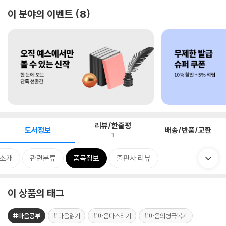
이 분야의 이벤트
8
리뷰/한줄평
도서정보
배송/반품/교환
1
 소개
관련분류
품목정보
출판사 리뷰
이 상품의 태그
#마음공부
#마음읽기
#마음다스리기
#마음의병극복기