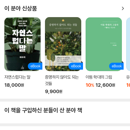
위해서는 우리 안에 숨어 있는 휴머니아란 놈의 정체를 낱낱이 파악하고
이 분야 신상품
분석할 필요가 있기 때문이다. 지은이는 휴머니아를 개인 차원의 것과 집
단 차원의 것으로 나누고, 개인 차원의 휴머니아로는 끊임없는 활동과 주
의 산만, 물질주의, 권력욕 등을 꼽고 집단 차원의 휴머니아로는 전쟁, 환
경 파괴, 교조주의적 종교 등을 꼽는다. 즉, 개인과 집단의 휴머니아를 철저
하게 분석하고 해부해가면서 자신과 세계를 찬찬히 돌아보는 계기를 제공
한다.
2부에서는 그런 휴머니아를 치유하여 마음의 평온을 얻는 방법을 8단계로
나누어 알려준다. ‘내부로 주의 돌리기 - 트라우마 치유하기 - 생각에서 한
발짝 물러나서 관찰하기 - 부정적인 사고방식 바꾸기 - 봉사하기 - 의식적
자연스럽다는 말
증명하지 않아도 되는
아동 학대의 그림
유
으로 주의 기울이기 - 명상하기 - 침묵의 시간 갖기’로 간략하게 정리할 수
것들
있는 이 치유의 단계들은 단계적인 것이 아니므로 나선형으로 얼마든지 실
18,000
10
12,600
1
%
원
원
9,900
천할 수 있다. 현재의 생활을 포기하거나 게을리 하지 않고도 충분히 따라
원
할 수 있는 심플하고도 효과적인 실천 레시피다.
이 책을 구입하신 분들이 산 분야 책
나의 첫 번째 ‘마음 수업’, 마음의 숲으로 걷다
우울감과 불안, 스트레스는 어쩌면 인간이 살아 있다는 심리적 증거일지도