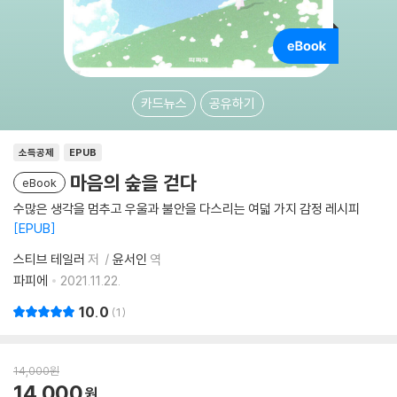
카드뉴스
공유하기
소득공제
EPUB
마음의 숲을 걷다
eBook
수많은 생각을 멈추고 우울과 불안을 다스리는 여덟 가지 감정 레시피
EPUB
스티브 테일러
저
윤서인
역
파피에
2021.11.22.
10.0
1
14,000
원
14,000