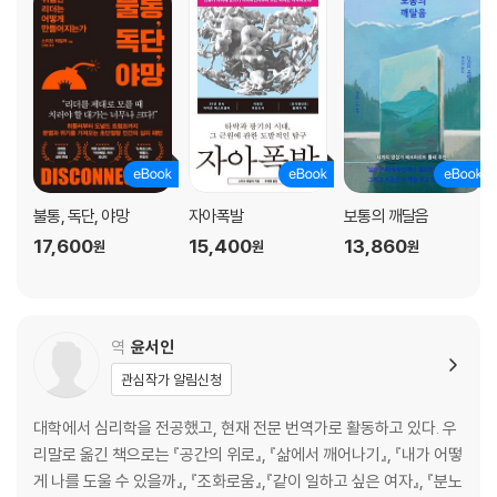
불통, 독단, 야망
자아폭발
보통의 깨달음
17,600
15,400
13,860
원
원
원
역
윤서인
관심작가 알림신청
대학에서 심리학을 전공했고, 현재 전문 번역가로 활동하고 있다. 우
리말로 옮긴 책으로는 『공간의 위로』, 『삶에서 깨어나기』, 『내가 어떻
게 나를 도울 수 있을까』, 『조화로움』,『같이 일하고 싶은 여자』, 『분노