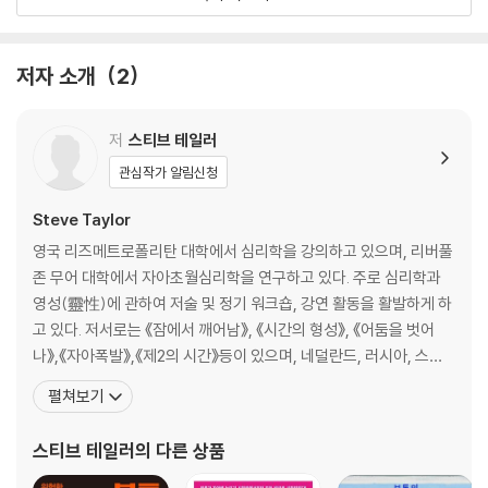
7장. 심리적 고통에 쉽게 무너지는 사람들
8장. 불안과 충동은 어디에서 오는 걸까
저자 소개
2
2부. 조화로움과 온전한 정신
9장. 우리는 가끔 조화로움을 경험한다
저
스티브 테일러
10장. 마음 공간에 머물기 치유의 1단계~ 4단계
관심작가 알림신청
11장. 조화로운 마음 키우기 치유의 5단계~ 8단계
12장. 새로운 나, 새로운 세계
Steve Taylor
영국 리즈메트로폴리탄 대학에서 심리학을 강의하고 있으며, 리버풀
주
존 무어 대학에서 자아초월심리학을 연구하고 있다. 주로 심리학과
참고문헌
영성(靈性)에 관하여 저술 및 정기 워크숍, 강연 활동을 활발하게 하
그림 출처
고 있다. 저서로는 《잠에서 깨어남》, 《시간의 형성》, 《어둠을 벗어
나》,《자아폭발》,《제2의 시간》등이 있으며, 네덜란드, 러시아, 스페
인, 일본, 폴란드, 프랑스 등등 11개국에서 번역·출간되었다. 그의 논
펼쳐보기
문과 에세이는 자아초월심리학 리뷰, 국제 자아초월학회보, 과학 및
의학 네트워크 리뷰, 심리학, 익스프레스 등등 30여종의 학술지와 잡
스티브 테일러
의 다른 상품
지, 신문 등에 기고되었으며, 그의 저작들은