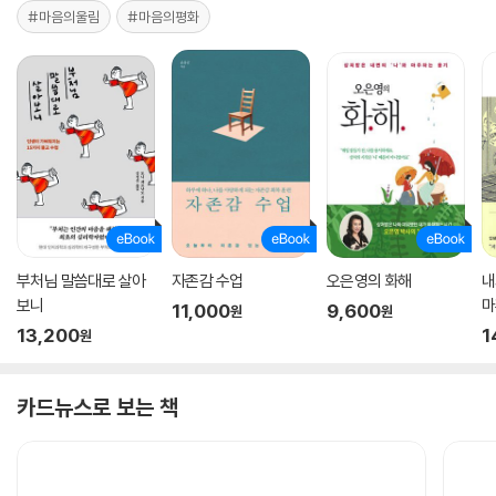
#마음의울림
#마음의평화
부처님 말씀대로 살아
자존감 수업
오은영의 화해
내
보니
마
11,000
9,600
원
원
13,200
1
원
카드뉴스로 보는 책