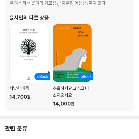
를 다스리는 붓다의 가르침』,『지불된 어텐션』들이 있다.
윤서인
의 다른 상품
틱낫한 마음
호흡하세요 그리고 미
소지으세요
14,700
원
14,000
원
관련 분류