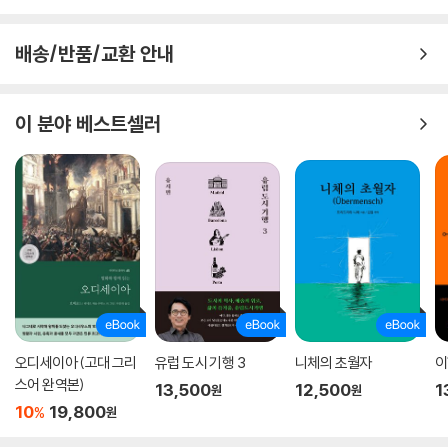
져 있는 이유가 무엇인지 근본적인 원인을 파고들어간다. 지은이에 따르면
우리를 끊임없는 활동으로 몰아가는 근본 원인은 우리 마음의 병이다. 우
배송/반품/교환 안내
리들 인간들은 모두 일종의 ‘정신장애’를 앓고 있는 존재, 말하자면 제정신
이 아니라 조금씩 ‘미쳐 있다’는 것이다. 지은이는 이 ‘장애’가 개인으로서,
그리고 집단으로서 우리 인간이 저지르는 수많은 문제의 근원이라고 진단
이 분야 베스트셀러
한다. 태어날 때부터 내재되어 있는 그 광기를 지은이는 ‘휴머니아’라고 명
명하고, 이것이 우리를 미치게 만든다고 설파한다.
지은이는 묻는다. 우리는 왜 자연과, 다른 인간과, 심지어 자기 자신과도 사
이좋게 지내지 못하는 것일까? 왜 인간의 역사는 온통 전쟁과 갈등과 억압
이라는 우울한 사건으로 얼룩진 걸까? 우리가 환경을 파괴하고, 결과적으
로 우리 인간 종을 파괴하는 짓을 멈추지 못하는 이유는 무엇일까?
8단계 힐링 레시피, 마음은 어떻게 잔잔해지는가
오디세이아 (고대 그리
유럽 도시 기행 3
니체의 초월자
이
『마음의 숲을 걷다』는 크게 1부와 2부로 나뉘어 있다. 1부에서는 우리가 겪
스어 완역본)
13,500
12,500
1
원
원
고 있는 정신장애인 ‘휴머니아’ 즉, 인간의 광기(병리적 행동)에 대해 세심
10
19,800
%
원
하게 분석한다. 지피지기면 백전백승이라고 했듯이, 휴머니아를 극복하기