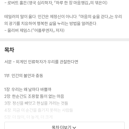
- 로버트 홀든(영국 심리학자, 『하루 한 장 마음챙김』의 엮은이)
테일러의 말이 옳다. 인간은 제정신이 아니다. 『마음의 숲을 걷다』는 우리
의 광기를 치유하여 행복한 삶을 누리는 방법을 알려준다.
- 올리버 제임스(『어플루엔자』 저자)
목차
서문 - 외계인 인류학자가 우리를 관찰한다면
1부. 인간의 불안과 충동
1장. 우리는 왜 날마다 바쁠까
2장. 한순간도 조용할 틈이 없는 마음
3장. 정신을 빼앗고 현실을 가리는 것들
4장. 지금 이 순간을 즐기지 못하는 사람들
5장. 더 많이, 더 높게, 더 크게
6장. ‘우리’와 다르면 틀렸다고 믿는다
목차 더보기