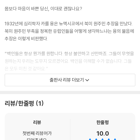
몸보다 마음이 바쁜 당신, 이대로 괜찮나요?
1932년에 심리학자 카를 융은 뉴멕시코에서 북미 원주민 추장을 만났다.
북미 원주민 부족을 정복한 유럽인들을 어떻게 생각하느냐는 융의 물음에
추장은 이렇게 비판했다.
“백인들은 항상 뭔가를 원합니다. 항상 불안하고 산만하죠. 그들이 무엇을
원하는지 우리는 도무지 모르겠어요. 백인을 이해할 수가 없습니다. 그들
은 모두 미친 것 같아요.”
출판사 리뷰 더보기
20세기 초반의 심리학자가 들은 이야기는 100여 년이 지난 지금도 유효
하다. 원주민 추장의 지적처럼, 불안하고 산만한 것은 백인들뿐만이 아니
다. 그런데 왜 우리는 항상 뭔가를 원하고 불안하고 산만할까? 부와 권력과
리뷰/한줄평
1
성공이 행복을 가져다준다는 보장도 없는데 그것을 향해 질주하는 사람이
그렇게 많은 이유가 대체 무엇일까? 목표를 이루어도 만족은 잠시뿐이고,
곧바로 다시 불안해져서 훨씬 더 많이 성취하려는 욕망이 솟구치는 이유는
리뷰
한줄평
또 무엇일까?
10.0
첫번째 리뷰어가