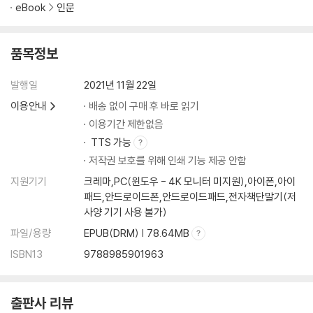
eBook
인문
품목정보
발행일
2021년 11월 22일
이용안내
배송 없이 구매 후 바로 읽기
이용기간 제한없음
TTS 가능
저작권 보호를 위해 인쇄 기능 제공 안함
지원기기
크레마,PC(윈도우 - 4K 모니터 미지원),아이폰,아이
패드,안드로이드폰,안드로이드패드,전자책단말기(저
사양 기기 사용 불가)
파일/용량
EPUB(DRM) | 78.64MB
ISBN13
9788985901963
출판사 리뷰