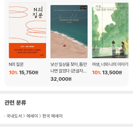
나 전시장
안전에는 돈이 든다
5. 그리고 필요한 것들
동네 친구와 단골집
산 혹은 바다
나의 전부
마치며
N의 질문
낯선 일상을 찾아, 틈만
여생, 너와 나의 이야기
나면 걸었다 (큰글자도
10
15,750
10
13,500
%
%
원
원
서)
32,000
원
관련 분류
국내도서
에세이
한국 에세이