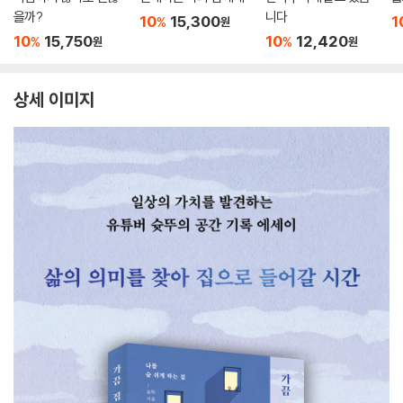
을까?
니다
10
15,300
1
%
원
10
15,750
10
12,420
%
%
원
원
상세 이미지