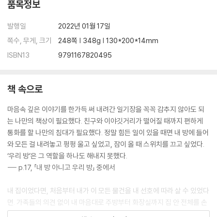
품목정보
발행일
2022년 01월 17일
쪽수, 무게, 크기
248쪽 | 348g | 130*200*14mm
ISBN13
9791167820495
책 속으로
마음속 깊은 이야기를 한가득 써 내려간 일기장을 꼭꼭 감추지 않아도 되
는 나만의 책상이 필요했다. 친구와 이야깃거리가 떨어질 때까지 편하게
통화를 할 나만의 침대가 필요했다. 정말 힘든 일이 있을 때면 내 방에 들어
와 모든 걸 내려놓고 펑펑 울고 싶었고, 잠이 올 때 스위치를 끄고 싶었다.
‘우리 방’은 그 역할을 하나도 해내지 못했다.
--- p.17, 「내 방 아니고 우리 방」 중에서
내 집이었다면, 처음부터 내가 이 모든 물건을 내 선호에 따라 살 수 있었다
면. 가족들의 의견 없이 내 마음대로 주방부터 화장실까지 집 안 전체를 손
댈 수 있다면. 그런 생각들에 사로잡히곤 했다. 언젠가 내 집이 생겨 작은