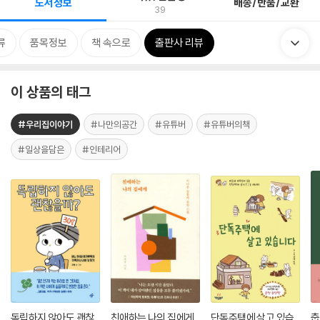
도서정보
배송/반품/교환
39
류
품목정보
책 속으로
출판사 리뷰
이 상품의 태그
#우리집이야기
#나만의공간
#유튜버
#유튜버의책
#일상을담은
#인테리어
독립하지 않아도 괜찮
친애하는 나의 집에게
단독주택에 살고 있습
춥