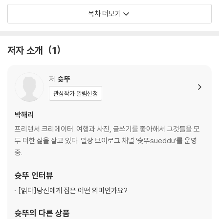
자취 밥상
목차 더보기
갈매기가 나는 곳
실내의 사계
창가 앞에 앉아
저자 소개
1
사는 것과 살아지는 것
3. 집이 생겼습니다
저
슛뚜
인생 가장 큰 쇼핑
관심작가 알림신청
인테리어의 세계
예쁜 게 취향입니다
박해리
몸에 꼭 맞는 집
프리랜서 크리에이터. 여행과 사진, 글쓰기를 좋아해서 그것들을 모
초록 친구들
두 더한 삶을 살고 있다. 일상 브이로그 채널 ‘슛뚜sueddu’를 운영
쓸고 닦는 일
중.
그리고 남겨진 것들
슛뚜
인터뷰
4. 좋은 곳에 산다는 건
[읽다]
당신에게 집은 어떤 의미인가요?
사람은 변하기 힘들다지만
변하지 않는 것
슛뚜
의 다른 상품
혼자 있는 방