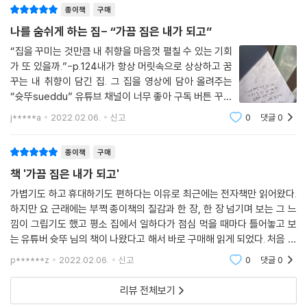
종이책
구매
이라고 생각했으나 나의 것이 아니었던, 그 미묘한 경계를 알아차리는 순
간 우리는 취향을 가진 사람이 된다.
나를 숨쉬게 하는 집- “가끔 집은 내가 되고”
“집을 꾸미는 것만큼 내 취향을 마음껏 펼칠 수 있는 기회
취향을 찾아가고 발전시키기 쉽지 않다. 이를 위해서는 주체적인 삶의 태
가 또 있을까.”-p.124내가 항상 머릿속으로 상상하고 꿈
도가 필요하다. 자신을 확립하고 만들어가는 쟁취의 과정에서 우선순위가
꾸는 내 취향이 담긴 집. 그 집을 영상에 담아 올려주는
달라지는 경험을 하게 된다. 필요한 것과 필요하지 않은 것을 선별할 수 있
“슛뚜sueddu” 유튜브 채널이 너무 좋아 구독 버튼 꾸욱
는 시선이 생기고, 때로는 편리함보다 불편함을 감수한다. 집은 ‘나’의 가치
누르고 본 영상들만 벌써 수십개가 넘을 것이다. 덕분에 1
j*****a
2022.02.06.
신고
0
댓글
0
6개월째 의무경찰 군생활을 하고 있는 지금의 나는 전역
관을 온전히 드러낼 수 있는 공간이다. 미니멀리즘, 비거니즘, 페미니즘 등
할 날을 기다리며 슛뚜님 유튜브 영상을
등 사람마다 해당 사항이 달라질 것이다. 냉장고 혹은 화장대가 단출해지
종이책
구매
고, 소비의 패턴도 달라진다.
책 '가끔 집은 내가 되고'
저자는 물건을 줄이고 화장품을 줄이면서 집 안에 식물을 들인다. 굳게 쳐
가볍기도 하고 휴대하기도 편하다는 이유로 최근에는 전자책만 읽어왔다.
하지만 요 근래에는 부쩍 종이책의 질감과 한 장, 한 장 넘기며 보는 그 느
둔 커튼을 걷고 매일 아침 청소를 하고 취향이 묻은 공간을 지키기 위해 최
낌이 그립기도 했고 평소 집에서 일하다가 점심 먹을 때마다 틀어놓고 보
선을 다한다. 삶의 균형을 유지하게 되면 집은 전처럼 더러워지지 않는다.
는 유튜버 슛뚜 님의 책이 나왔다고 해서 바로 구매해 읽게 되었다. 처음 유
또한 나를 지키기 위해 일상의 소중함을 한 번 더 돌아본다. 이를테면 반려
튜브 영상을 접하게 된 것은 친한 동생이 내 취향, 느낌과 비슷한 채널이라
견, 식물, 일, 책임감, 그리고 자신을.
p******z
2022.02.06.
신고
0
댓글
0
고 해서
리뷰 전체보기
이 책은 공간이 인간에게 미치는 영향과 더불어 저자가 지나온 시간의 흔