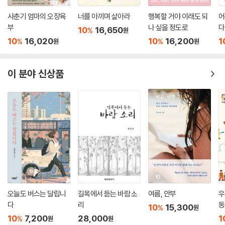
사춘기 엄마의 오장육
너를 아끼며 살아라
행복할 거야 이래도 되
어
부
나 싶을 정도로
다
10
16,650
%
원
10
16,020
10
16,200
1
%
%
원
원
이 분야 신상품
오늘도 버스는 달립니
길목에서 듣는 바람 소
여름, 안부
우
다
리
동
10
15,300
%
원
10
7,200
28,000
1
%
원
원