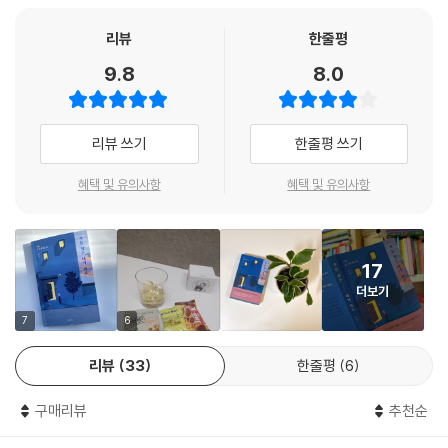
이자 내가 살아가는 가장 큰 이유인 베베가 세상을 떠난다면 나도 주저 없
었다. 크고 넓을 필요도, 원하는 가구들로 충분히 꾸며질 필요도 없었다. 그
이 함께 이곳을 떠날 거라고 한동안 입버릇처럼 주변에 이야기하고 다녔
저 울고 싶을 땐 벽을 보고 숨죽이지 않아도 되는, 친구와 편히 통화를 할
리뷰
한줄평
다.
수 있는 그저 자신만의 방을 원했다. 사람들이 지친 몸과 마음을 이끌고 위
9.8
8.0
--- p.84, 「사는 것과 살아지는 것」 중에서
로와 충전을 위해 집을 찾을 때, 저자는 집에서 더 소모되지 않기 위해 늦은
시간까지 밖을 서성였다. ‘집’을 가장 애정하고, 스스로 ‘집순이 끝판왕’이
집에 식물이 있으면 조금 더 부지런해지고, 조금 더 책임감이 생기고, 조금
라고 칭하는 저자에게도 ‘집’이 어렵고 싫었던 시간이 있었다. 삶은 변화의
리뷰 쓰기
한줄평 쓰기
더 환기와 채광에 신경을 쓰게 되고, 조금 더 행복해진다. 특히나 혼자 사는
연속이기에 때로는 싫었던 것이 좋아지고, 좋았던 것이 싫어진다. 누구나
사람에게는 몹시 긍정적인 경험이 될 거라고 확신한다.
공감할 수 있는 성장의 여정을 한 권의 책에 담았다.
혜택 및 유의사항
혜택 및 유의사항
--- p.155, 「초록 친구들」 중에서
누군가의 기분을 맞출 일도, 속사포처럼 쏟아져 나오는 이야기를 듣느라
스스로 쟁취하고 만들어가는 삶
진이 빠질 일도, 상태를 살피며 눈치를 볼 일도, 예의나 격식을 차릴 일도,
17
깊이 뿌리 내리고 있던 삶의 태도를 바꾼다
멀쩡한 척할 일도 없다. 화나면 화나는 대로, 늘어지면 늘어지는 대로 다 표
더보기
현해도 괜찮다.
저자는 크리에이터로서 취향이 주는 기쁨과 취향이 억눌릴 때의 슬픔을 누
7
6
--- p.202, 「혼자 있는 방」 중에서
구보다 잘 알고 있다. 그러나 자신만의 취향을 제대로 알고 있는 사람들은
리뷰
33
한줄평
6
사실 생각보다 많지 않다. 취향이라는 것은 종종 우리가 직면한 삶에 떠밀
려 약화되고, 부득이하게 외면당하고 만다. 견고하게 커튼을 쳐둔 어두운
구매리뷰
추천순
집을 좋아하는 줄 알았던 저자가 사실은 집 안으로 스미는 햇빛을 좋아했
던 것처럼 말이다. 나의 것이 아니라고 생각했으나 나의 것이었던, 나의 것