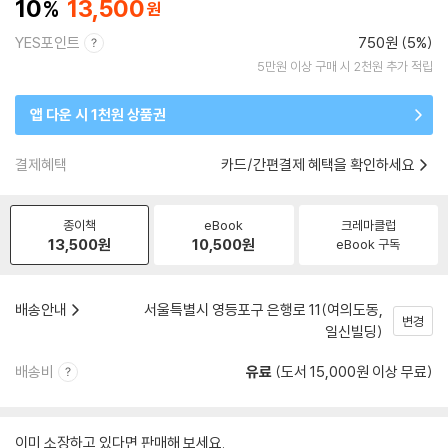
10
13,500
YES포인트
750원 (5%)
5만원 이상 구매 시 2천원 추가 적립
앱 다운 시 1천원 상품권
결제혜택
카드/간편결제 혜택을 확인하세요
종이책
eBook
크레마클럽
13,500
원
10,500
원
eBook 구독
배송안내
서울특별시 영등포구 은행로 11(여의도동,
변경
일신빌딩)
배송비
유료
(도서 15,000원 이상 무료)
이미 소장하고 있다면 판매해 보세요.