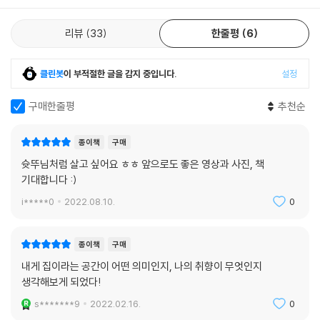
적, 감각적인 영상을 만들어내는 크리에이터로서 센스가 돋보이는 취향과
인테리어, 나아가 나를 지키기 위한 삶의 태도를 담았다. 그런 의미에서
리뷰
33
한줄평
6
『가끔 집은 내가 되고』는 자신의 삶을 살아가기 위해 노력하는 이들이라면
누구에게나 위로가 될 수 있지 않을까.
클린봇
이 부적절한 글을 감지 중입니다.
설정
구매한줄평
추천순
종이책
구매
슛뚜님처럼 살고 싶어요 ㅎㅎ 앞으로도 좋은 영상과 사진, 책
기대합니다 :)
i*****0
2022.08.10.
0
종이책
구매
내게 집이라는 공간이 어떤 의미인지, 나의 취향이 무엇인지
생각해보게 되었다!
s*******9
2022.02.16.
0