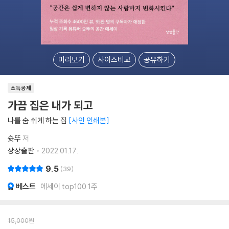
미리보기
사이즈비교
공유하기
소득공제
가끔 집은 내가 되고
나를 숨 쉬게 하는 집
사인 인쇄본
슛뚜
저
상상출판
2022.01.17.
9.5
39
베스트
에세이 top100 1주
15,000
원