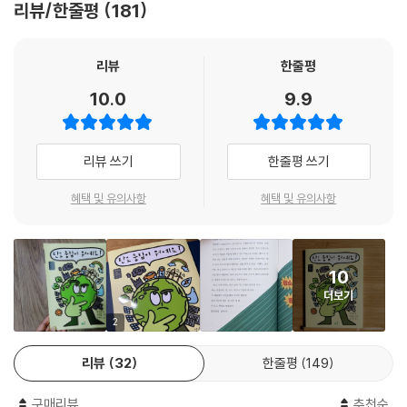
일어났고 왜 얼마나 문제인지, 기후 위기 대응 방안으로 전 세계가 합의한
리뷰/한줄평
181
탄소 중립이 무엇이고 왜 중요하며 어떻게 달성할 수 있는지 알려 주는 길
잡이 책이지요. 특히 인류가 대멸종에 이를 수 있다는 충격과 공포에 머무
리뷰
한줄평
르지 않고, 지금의 기후 위기가 인류가 만든 문제이기에 인류가 해결의 열
쇠를 쥐고 있음을 명확히 하면서 어떻게 함께 문제를 풀어 갈 수 있을지 친
10.0
9.9
철하게 안내하고 있어요.
탄소 중립 전문가가 꼼꼼히 감수한 책
리뷰 쓰기
한줄평 쓰기
이 책은 그동안 수많은 환경책을 쓴 장성익 작가님이 조금은 어려울 수 있
혜택 및 유의사항
혜택 및 유의사항
는 탄소 중립을 어린이들의 눈높이로 차근차근 설명하고 있어요. 기후 위
기에 대해서 그리고 탄소 중립에 대해서 친절히 알려 주는 것에 그치지 않
고 우리 어린이들이 탄소 중립을 위해 어떤 일을 해야하는지도 알려 주지
10
요.
더보기
특히 기후 위기와 탄소 중립을 ‘정의’의 관점에서도 되돌아보는 내용을 담
2
고 있어요. 온실가스를 마구 배출해서 지금의 기후 위기를 만든 것은 선진
국들인데 기후 위기의 피해를 보는 것은 가난하고 힘없는 나라들이거든요.
리뷰
32
한줄평
149
이건 옳지 않잖아요. 그래서 기후 정의의 관점에서 기후 위기 사태를 어떻
게 극복하고 탄소 중립을 이룰 수 있는지에 대해서도 깊이 생각해 볼 수 있
구매리뷰
추천순