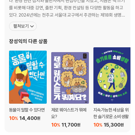
다. 환경 관련 잡지와 출판사에서 편집주간을 지냈고, 지금은 책 쓰기
를 비롯해 대중 강연, 출판 기획, 환경 컨설팅 등 다양한 활동을 하고
4장 기후에도 정의가 필요해 78
있다. 2024년에는 천주교 서울대 교구에서 주관하는 제18회 생명의
우리한테 무슨 죄가 있나요? 80
신비상(인문사회과학 분야)을 받았다. 인간과 자연, 현세대와 미래세
펼쳐보기
기후 위기도 불평등해 87
대가 사이좋게 어깨동무하는 녹색 세상을 꿈꾼다. 모두가 자기 삶의
선진국들에게 더 큰 책임과 의무를! 92
주인으로 살아가는 민주주의 사회, 모두가 고루 나누고 함께 누리는
장성익
의 다른 상품
평등과 연대의 공동체를 소망한다. 주요 관심사
5장 에너지 전환으로 탄소 중립을! 96
에너지 낭비를 줄이려면 98
재생 에너지에 날개를! 101
내가 만드는 탄소 중립 109
생활 속 탄소 중립 실천하기 116
“지금 당장 행동하십시오” 125
동물이 말할 수 있다면
제로 웨이스트가 뭐예
지속가능한 세상을 위
요?
한 슬기로운 소비생활
10
14,400
%
원
10
11,700
10
15,300
%
%
원
원