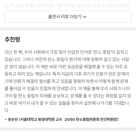
요. 즉, 탄소 중립은 한마디로 기후 위기를 일으키는 지구 온난화의 주범인
이산화 탄소 배출량을 실질적으로 ‘제로(0)’ 상태로 만드는 걸 뜻해요. 이
출판사 리뷰 더보기
산화 탄소 배출을 최소한으로 줄이고 이미 배출된 이산화 탄소는 이런저런
방법으로 흡수하거나 제거함으로써, 다시 말하면 배출되는 이산화 탄소의
양과 흡수되거나 제거되는 이산화 탄소의 양을 같아지도록 만듦으로써 이
추천평
산화 탄소의 순 배출량을 0이 되게 만드는 것이 바로 탄소 중립이지요. 이
렇게 되면 기후 위기의 원인 자체가 없어지는 셈이잖아요? 그러므로 기후
지난 한 해, 우리 사회에서 가장 많이 언급된 단어로 ‘탄소 중립’이 꼽히고
위기의 가장 확실한 해결책이 탄소 중립이라는 거예요. 탄소 중립이 왜 그
있습니다. 그러나 여전히 탄소 중립이 뭔지에 대해 정확히 알고 있는 사람
리고 얼마나 중요한지 알겠지요?
은 많지 않습니다. 이 책은 바로 이런 궁금증을 해결해 줄 수 있는 아주 유
용하고 의미 있는 책입니다. 특히 지금의 기후 위기가 인류가 만든 문제이
‘탄소 중립’은 지난 한 해 우리 사회에서 가장 많이 언급된 단어 중 하나예
기에 인류가 해결의 열쇠를 쥐고 있음을 명확히 하면서 어떻게 함께 문제
요. 기후 위기 시대, 전 세계가 나아가야 할 방향이 바로 탄소 중립이지요.
를 풀어갈 수 있을지 친절하게 안내합니다. 이 책을 통해 우리 사회가 나아
하지만 여전히 탄소 중립이 뭔지에 대해 정확히 알고 있는 사람들은 많지
가야 할 탄소 중립의 미래를 상상하고, 문제를 풀 수 있다는 희망을 잃지 않
않아요. 특히, 더 오랜 기간에 기후 위기에 노출될 것으로 보이는 어린이들
고 바로 여기서 내가 할 수 있는 일들을 찾아서 실천해 나가기를 기대합니
에게 탄소 중립은 여전히 낯설고 어려운 말이에요.
다.
- 윤순진 (서울대학교 환경대학원 교수. 2050 탄소중립위원회 민간위원장)
「미래를 여는 키워드」 시리즈 첫 번째 권인 『탄소 중립이 뭐예요?』는 바로
이런 궁금증을 해결해 주는 유용하고 의미 있는 책이에요. 기후 위기가 왜