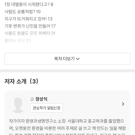
1장 대멸종이 시작됐다고? 8
사람도 공룡처럼? 10
지구가 뜨거워지고 있어! 13
기후 변화가 난민을 만들어 17
식물도 동물도 모두 피해자 21
불타는 지구 23
2장 기후 위기가 뭐기에 28
목차 더보기
기후가 문명을 낳았어 30
온실가스를 만드는 화석 연료 32
기후 위기가 무서운 이유 37
저자 소개
3
기후 위기의 티핑 포인트는? 43
지구를 지키는 1.5도 49
글
장성익
3장 탄소 중립이 뭐예요? 56
관심작가 알림신청
파리 협정의 빛과 그늘 58
기후 위기 해결, 탄소 중립으로! 63
작가이자 환경과생명연구소 소장. 서울대학교 종교학과를 졸업했으
탄소 제로 시대를 향하여 69
며, 오랫동안 환경을 비롯한 여러 주제로 글 쓰고 책 만드는 일을 해왔
우리나라는 기후 악당 국가? 72