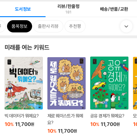
리뷰/한줄평
도서정보
배송/반품/교환
181
류
품목정보
출판사 리뷰
추천평
미래를 여는 키워드
빅 데이터가 뭐예요?
제로 웨이스트가 뭐예
공유 경제가 뭐예요?
모
요?
10
11,700
10
11,700
1
%
%
원
원
10
11,700
%
원