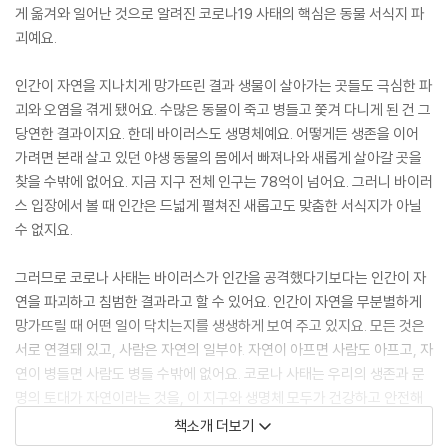
게 옮겨와 일어난 것으로 알려진 코로나19 사태의 핵심은 동물 서식지 파
괴예요.
인간이 자연을 지나치게 망가뜨린 결과 생물이 살아가는 곳들도 극심한 파
괴와 오염을 겪게 됐어요. 수많은 동물이 죽고 병들고 쫓겨 다니게 된 건 그
당연한 결과이지요. 한데 바이러스도 생명체예요. 어떻게든 생존을 이어
가려면 본래 살고 있던 야생 동물의 몸에서 빠져나와 새롭게 살아갈 곳을
찾을 수밖에 없어요. 지금 지구 전체 인구는 78억이 넘어요. 그러니 바이러
스 입장에서 볼 때 인간은 드넓게 펼쳐진 새롭고도 맞춤한 서식지가 아닐
수 없지요.
그러므로 코로나 사태는 바이러스가 인간을 공격했다기보다는 인간이 자
연을 파괴하고 침범한 결과라고 할 수 있어요. 인간이 자연을 무분별하게
망가뜨릴 때 어떤 일이 닥치는지를 생생하게 보여 주고 있지요. 모든 것은
서로 연결돼 있고, 사람은 자연의 일부야. 자연이 아프면 사람도 아프고, 자
연이 병들면 사람도 병들 수밖에 없어요. 코로나 사태는 우리의 생존과 문
명의 토대가 자연이라는 것을, 이 지구와 생명체 모두가 건강하고 안전해
야 우리 인간도 그럴 수 있다는 사실을 다시금 일깨워 주고 있어요.
책소개 더보기