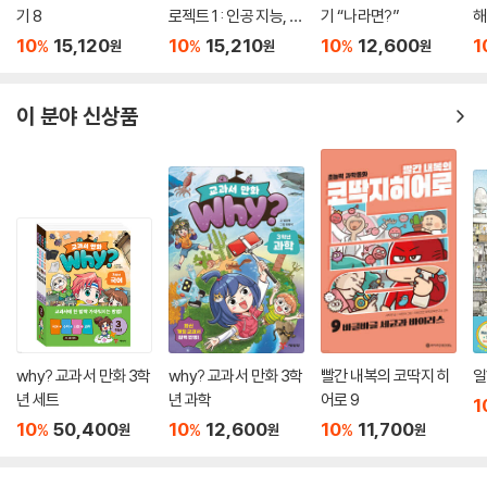
기 8
로젝트 1 : 인공 지능, 새
기 “나라면?”
해
로운 세상을 열다
10
15,120
10
15,210
10
12,600
1
%
%
%
원
원
원
이 분야 신상품
why? 교과서 만화 3학
why? 교과서 만화 3학
빨간 내복의 코딱지 히
일
년 세트
년 과학
어로 9
1
10
50,400
10
12,600
10
11,700
%
%
%
원
원
원