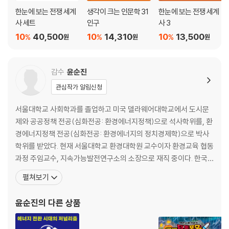
한눈에 보는 전쟁 세계
생각이 크는 인문학 31
한눈에 보는 전쟁 세계
사 세트
인구
사 3
10
40,500
10
14,310
10
13,500
%
%
%
원
원
원
감수
윤순진
관심작가 알림신청
서울대학교 사회학과를 졸업하고 미국 델라웨어대학교에서 도시문
제와 공공정책 전공(심화전공: 환경에너지정책)으로 석사학위를, 환
경에너지정책 전공(심화전공: 환경에너지의 정치경제학)으로 박사
학위를 받았다. 현재 서울대학교 환경대학원 교수이자 환경교육 협동
과정 주임교수, 지속가능발전연구소의 소장으로 재직 중이다. 한국
환경사회학회 회장과 한국기후변화학회 부회장, 한국공간환경학회
펼쳐보기
부회장을 역임했으며, 한국환경교육학회 부회장, 한국환경정책학회
이사를 맡고 있다. Journal of Asian So-ciology의 편집위원이며,
윤순진
의 다른 상품
『환경사회학연구 ECO』, 『공간과사회』, 『경제와사회』, 『환경