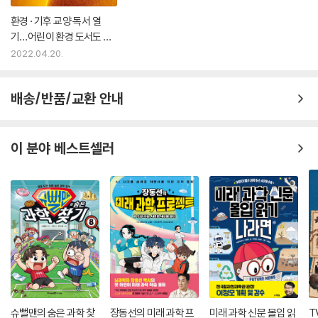
환경 · 기후 교양 독서 열
기…어린이 환경 도서도 꾸
준한 성장세
2022.04.20.
배송/반품/교환 안내
이 분야 베스트셀러
슈뻘맨의 숨은 과학 찾
장동선의 미래 과학 프
미래 과학 신문 몰입 읽
T