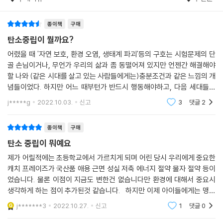
답니다.
종이책
구매
지난 2020년 12월에 우리나라는 2050년까지 탄소 중립을 이루겠다는
탄소중립이 뭘까요?
선언을 했어요. 탄소 중립은 어렵지만 피할 수 없는 과제이기 때문이지요.
이 탄소 중립 사회로 가는 길에 필요한 주요 정책과 계획에 관한 사항을 심
어렸을 때 '자연 보호, 환경 오염, 생태계 파괴'등의 구호는 시험문제의 단
의하고 의결하는 기관으로 ‘2050 탄소중립위원회’를 만들었고요. 이 책은
골 손님이거나, 무언가 우리의 삶과 좀 동떨어져 있지만 언젠간 해결해야
할 나와 (같은 시대를 살고 있는 사람들에게는)충분조건과 같은 느낌의 개
바로 2050 탄소중립위원회의 민간 위원장인 윤순진 서울대 환경대학원
념들이었다. 하지만 어느 때부턴가 반드시 행동해야하고, 다음 세대들을
교수님이 꼼꼼하게 내용을 감수하고 추천해 주셨답니다. 탄소 중립을 실천
위해 지켜야할 과제로 훅~! 다가와버린 느낌이다. 우리집의 어린이를 위
하고 지구를 살리는 길, 『탄소 중립이 뭐예요?』이 안내할게요.
j*****g
2022.10.03.
신고
3
댓글
2
해서 구입하기도
종이책
구매
탄소 중립이 뭐예요
제가 어릴적에는 초등학교에서 가르치게 되며 어린 당시 우리에게 중요한
캐치 프레이즈가 국산품 애용 근면 성실 저축 에너지 절약 물자 절약 등이
었습니다. 물론 이점이 지금도 변한건 없습니다만 환경에 대해서 중요시
생각하게 하는 점이 추가된것 같습니다. 하지만 이제 아이들에게는 맹목
적 환경운동이 자칫 산업과 나라 전반에 꼭 이득이 되지 않을수도 있다는
j*******3
2022.10.27.
신고
1
댓글
0
점을 잘