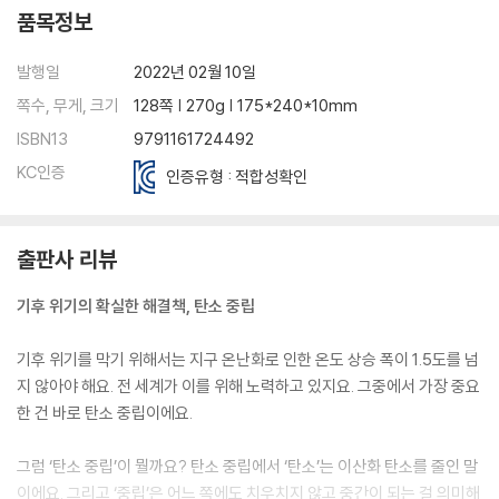
품목정보
발행일
2022년 02월 10일
쪽수, 무게, 크기
128쪽 | 270g | 175*240*10mm
ISBN13
9791161724492
KC인증
인증유형 : 적합성확인
출판사 리뷰
기후 위기의 확실한 해결책, 탄소 중립
기후 위기를 막기 위해서는 지구 온난화로 인한 온도 상승 폭이 1.5도를 넘
지 않아야 해요. 전 세계가 이를 위해 노력하고 있지요. 그중에서 가장 중요
한 건 바로 탄소 중립이에요.
그럼 ‘탄소 중립’이 뭘까요? 탄소 중립에서 ‘탄소’는 이산화 탄소를 줄인 말
이에요. 그리고 ‘중립’은 어느 쪽에도 치우치지 않고 중간이 되는 걸 의미해