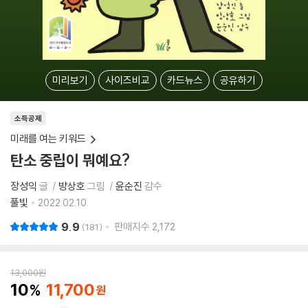
미리보기
사이즈비교
카드뉴스
공유하기
소득공제
미래를 여는 키워드
탄소 중립이 뭐예요?
장성익
글
방상호
그림
윤순진
감수
풀빛
2022.02.10.
9.9
판매지수
2,172
181
13,000
원
10
11,700