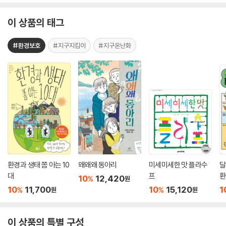
이 상품의 태그
#환경보호
#지구지킴이
#지구온난화
환경과 생태 쫌 아는 10
왜왜왜 동아리
미세미세한 맛 플라수
달
대
프
환
10
12,420
%
원
10
11,700
10
15,120
1
%
%
원
원
이 상품의 특별 구성