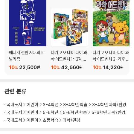
에너지 전환 시대의 저
타키 포오 네버 다이 과
타키 포오 네버 다이 과
널리즘
학 어드벤처 1~3권 세
학 어드벤처 3 : 기후 변
트
화의 뜨거운 경고
10
22,500
10
42,660
10
14,220
%
%
%
원
원
원
관련 분류
국내도서
어린이
3-4학년
3-4학년 학습
3-4학년 과학/환경
국내도서
어린이
5-6학년
5-6학년 학습
5-6학년 과학/환경
국내도서
어린이
초등학습
과학/환경