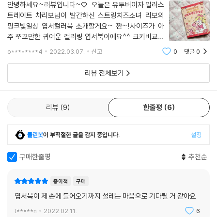
안녕하세요~러뷰입니다~♡ 오늘은 유투버이자 일러스
트레이트 차리보님이 발간하신 스트링치즈소녀 리보의
핑크빛일상 엽서컬러북 소개할게요~ 쨘~!사이즈가 아
주 쪼꼬만한 귀여운 컬러링 엽서북이에요^^ 크키비교를
위해 6학년 큰딸랑구 손을 빌렸어요~^^ 정말 앙증맞은
o********4
2022.03.07.
신고
0
댓글
0
사이즈죠??^^ 엽서북이라 떡제본이 되어있어 저렇게 쉽
게 분리가 된답니다~ 50장중 4장은 이
리뷰 전체보기
리뷰
9
한줄평
6
클린봇
이 부적절한 글을 감지 중입니다.
설정
구매한줄평
추천순
종이책
구매
엽서북이 제 손에 들어오기까지 설레는 마음으로 기다릴 거 같아요
t*****n
2022.02.11.
6