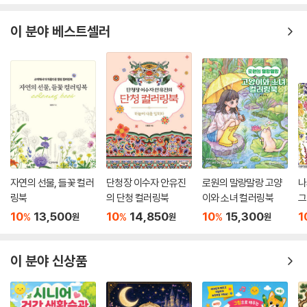
이 분야 베스트셀러
자연의 선물, 들꽃 컬러
단청장 이수자 안유진
로원의 말랑말랑 고양
나
링북
의 단청 컬러링북
이와 소녀 컬러링북
그
10
13,500
10
14,850
10
15,300
1
%
%
%
원
원
원
이 분야 신상품