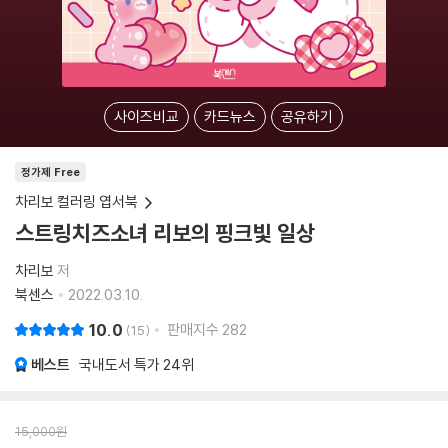
사이즈비교
카드뉴스
공유하기
정가제 Free
차리보 컬러링 엽서북
스트링치즈소녀 리보의 핑크빛 일상
차리보
저
북센스
2022.03.10.
10.0
판매지수
282
15
베스트
국내도서 특가
24위
15,000
원