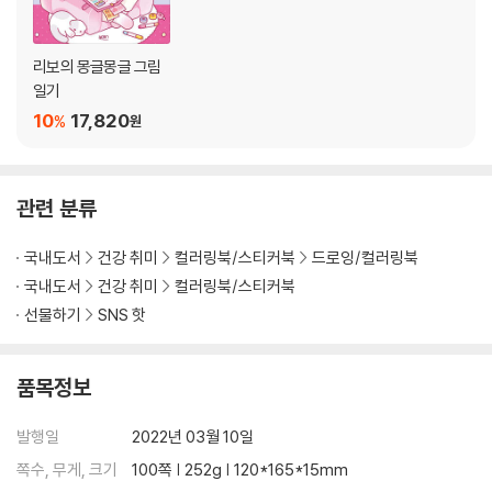
ng excitement with Ribo's pink coloring postcard?
41. Ribo’s Happiness _ 생일을 축하해
42. Ribo’s Fairy Tale _ 거인 나라
* There are 4 pink colored illustration postcards and 46 colori
43. Ribo’s Play _ 아기 인형
리보의 몽글몽글 그림
ng postcards.
44. Ribo’s Study _서점
일기
45. Ribo’s Dessert _ 베이커리
10
17,820
%
원
46. Ribo’s Speed _ 바쁜 가게
47. Ribo’s Costume _ 핼러윈
48. Ribo’s Winter _ 사랑스러운 산타 쿠키
관련 분류
49. Ribo’s Skate _ 겨울 나라
50. Ribo’s Christmas _ 산타 리보의 선물
국내도서
건강 취미
컬러링북/스티커북
드로잉/컬러링북
국내도서
건강 취미
컬러링북/스티커북
선물하기
SNS 핫
품목정보
발행일
2022년 03월 10일
쪽수, 무게, 크기
100쪽 | 252g | 120*165*15mm