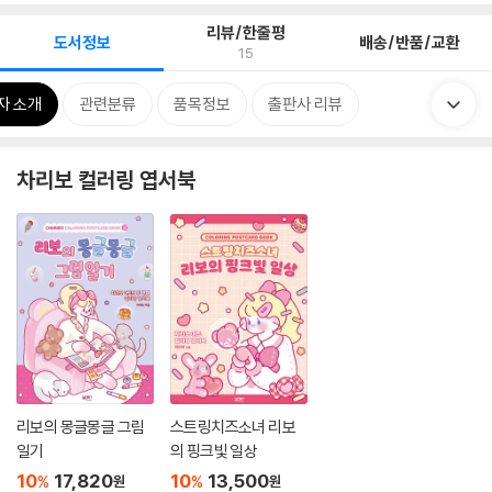
리뷰/한줄평
도서정보
배송/반품/교환
15
자 소개
관련분류
품목정보
출판사 리뷰
차리보 컬러링 엽서북
리보의 몽글몽글 그림
스트링치즈소녀 리보
일기
의 핑크빛 일상
10
17,820
10
13,500
%
%
원
원