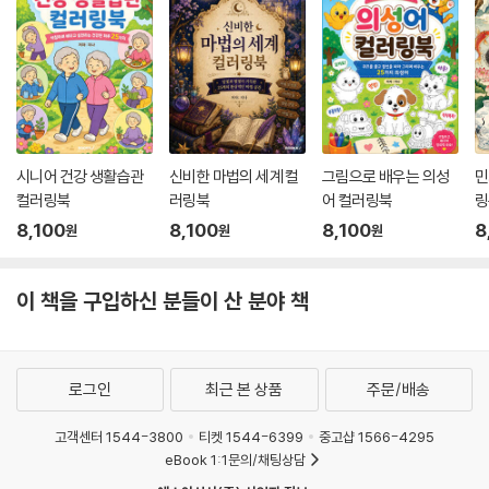
시니어 건강 생활습관
신비한 마법의 세계 컬
그림으로 배우는 의성
민
컬러링북
러링북
어 컬러링북
링
8,100
8,100
8,100
8
원
원
원
이 책을 구입하신 분들이 산 분야 책
로그인
최근 본 상품
주문/배송
고객센터 1544-3800
티켓 1544-6399
중고샵 1566-4295
eBook 1:1문의/채팅상담