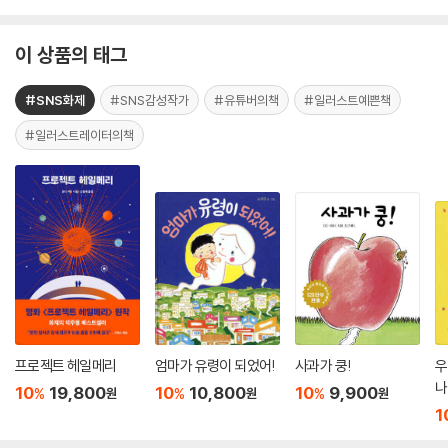
이 상품의 태그
#SNS화제
#SNS감성작가
#유튜버의책
#일러스트예쁜책
#일러스트레이터의책
프로젝트 헤일메리
엄마가 유령이 되었어!
사과가 쿵!
우
나
10
19,800
10
10,800
10
9,900
%
%
%
원
원
원
1