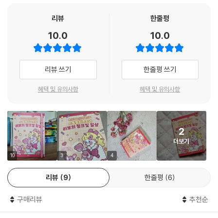
핑크빛 일상의 ‘리보’는 우리들에게 어떤 이야기를 들려줄까? 친구와 학교
리뷰
한줄평
에서 핸드폰으로 셀카를 찍는 〈단짝친구〉, 학교에서 교복을 입고 좋아하는
10.0
10.0
사람에게 첫눈에 반하는 순간을 담은 〈첫사랑〉, 제일 좋아하고 아끼는 옷들
로 가득한 〈드레스룸〉, 리보의 사랑스러운 야옹이, 애착인형과 함께하는
일상의 모습을 보여주는 〈스위트 홈〉 등. 단짝친구와 함께하고, 좋아하는
리뷰 쓰기
한줄평 쓰기
친구와 우연히 매일 마주치는 상상을 하고, 사랑스러운 내 방에서 좋아하
는 취미로 즐거운 시간을 보내는 우리들이 꿈꾸던 평범한 일상과 비슷하
혜택 및 유의사항
혜택 및 유의사항
다. 하지만 차리보의 그림은 꼭 일상의 모습만 보여주는 것은 아니다. 그림
속 리보는 핑크색 드림 카를 타보기도 하고, 재미있는 핼러윈 코스튬도 체
험하고, 어느 날은 호텔 룸서비스 체험도 한다. 리보가 들려주는 이야기는
2
우리가 꿈꾸던 일상이지만, 그저 막연하게 생각만 했던 멋진 어른으로 성
더보기
장하게 된 나의 미래의 모습과도 꼭 닮아있을 것만 같다. 결국 ‘스트링치즈
소녀 리보’의 이야기는 세상에 하나밖에 없는 가장 멋지고 특별한 존재인
10
3
4
우리들의 이야기이다.
리뷰
9
한줄평
6
차리보가 펼치는 ‘핑크빛’ 일상은 그냥 소녀라서 핑크로 표현한 것은 아니
구매리뷰
추천순
다. 핑크가 담고 있는 다양성과 밝음, 순수함이 표현했다. 단조로운 일상을
나의 멋진 하루로 만들어가는 소녀들을 위한 염원을 담은 컬러다. 이제 컬