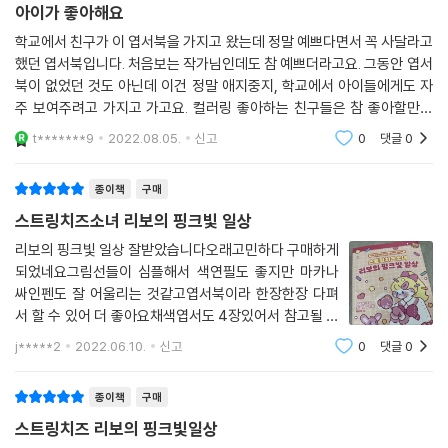
아이가 좋아해요
학교에서 친구가 이 엽서북을 가지고 왔는데 정말 예쁘다면서 꼭 사달라고
했던 엽서북입니다. 처음보는 작가님인데도 참 예쁘더라고요. 그동안 엽서
북이 없었던 것도 아닌데 이건 정말 애지중지, 학교에서 아이들에게도 자
주 보여주려고 가지고 가고요. 컬러링 좋아하는 친구들은 참 좋아할만한
엽서북인 듯 싶습니다. 종이 재질도 좋고 색도 다양하게 칠하고 엽서로 활
t*******9
2022.08.05.
신고
0
댓글
0
용할 수 있
종이책
구매
스트링치즈소녀 리보의 핑크빛 일상
리보의 핑크빛 일상 잘받았습니다오래고민하다 구매하게
되었네요그림선들이 심플해서 색연필도 좋지만 마카나
싸인펜도 잘 어울리는 것같고엽서북이라 한장한장 다펴
서 할 수 있어 더 좋아요채색엽서도 4장있어서 참고될 것
같고아기자기한 그림을 조카들이랑 같이하고 싶어지네요
j*****2
2022.06.10.
신고
0
댓글
0
근데 하고나서 떨어지면 보관할 곳이 필요할 것 같아요엽
서북은 이게 조금 아쉬운 것 같아요엽서북은 너무
종이책
구매
스트링치즈 리보의 핑크빛일상