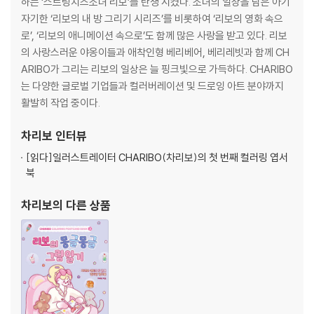
하는 ‘스트링치즈소녀 리보’를 탄생 시켰다. 소녀의 일상을 담은 아기
sserts, lovely cats, Ribo's attachment doll Berry Bear, and Berr
23. Ribo’s Pink _ 스위트 홈
자기한 ‘리보의 내 방 그리기 시리즈’를 비롯하여 ‘리보의 영화 속으
y Rabbit in pictures. It is made of a 120×165mm postcard that f
24. Ribo’s Routine _ 피부 관리는 필수
로’, ‘리보의 애니메이션 속으로’도 함께 많은 사랑을 받고 있다. 리보
its right into your hand, making it a good pink item to carry any
25. Ribo’s Peace _ 힐링 요가
의 사랑스러운 야옹이들과 애착인형 베리베어, 베리레빗과 함께 CH
time, anywhere, or to give as a gift to someone.
26. Ribo’s Pajamas _ 신나는 홈파티
ARIBO가 그리는 리보의 일상은 늘 핑크빛으로 가득하다. CHARIBO
27. Ribo’s Joy _ 인형의 집
는 다양한 글로벌 기업들과 컬러버레이션 및 드로잉 아트 분야까지
Before opening the book, you have to hold onto your poundin
28. Ribo’s Challenge _ 댄스
활발히 작업 중이다.
g heart. He's so cute and cute that he might faint. "Sweet Baki
29. Ribo’s Beauty _ 꽃의 정원
ng" and "Ban.Min," which contain the daily lives of Ribo, who ma
30. Ribo’s Schedule _ 고양이 집사
차리보
인터뷰
kes you excited when you open a postcard book.A total of 50
31. Ribo’s Hobby _ 드로잉
[읽다]
일러스트레이터 CHARIBO(차리보)의 첫 번째 컬러링 엽서
paintings, including Elementary School, [Favorite Selfie], [Vale
32. Ribo’s Call _ 남자친구
북
ntine's Day], [Sweet Home], [Mongle Mongle Daku], and [Dre
33. Ribo’s Sticker _ 몽글몽글 다꾸
am Car], [Giant Country], and [Halloween], will be met in a col
34. Ribo’s Look book _ 봄 소풍
차리보
의 다른 상품
oring postcard. Let's use the coloring postcard like this. Let's
35. Ribo’s Like _ 애정템
gently convey my pink heart with a "pink prop" that decorates
36. Ribo’s Cake _ 레인보우
my room with a "document item" that can be colored beautiful
37. Ribo’s Chocolate _ 밸런타인데이
ly with my own sensibility and color or a "postcard" that sends
38. Ribo’s Candy _ 화이트데이
letters to my favorite friends. Also, on sweet days such as Val
39. Ribo’s Adventure _ 회전목마
entine's Day and White Day, why don't we give a heart-flutteri
40. Ribo’s Drive _ 드림 카