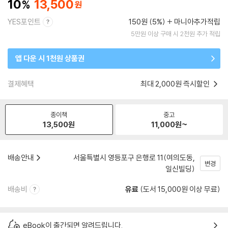
10
13,500
YES포인트
150원 (5%)
마니아추가적립
5만원 이상 구매 시 2천원 추가 적립
앱 다운 시 1천원 상품권
결제혜택
최대 2,000원 즉시할인
종이책
중고
13,500
원
11,000
원~
배송안내
서울특별시 영등포구 은행로 11(여의도동,
변경
일신빌딩)
배송비
유료
(도서 15,000원 이상 무료)
eBook이 출간되면 알려드립니다.