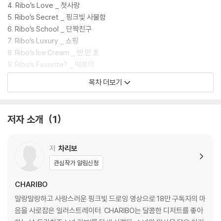
이트데이’처럼 달콤한 날에 리보의 핑크빛 컬러링 엽서북으로 마음속에 두
4. Ribo’s Love _ 첫사랑
근거리는 설렘을 선물해보면 어떨까.
5. Ribo’s Secret _ 핑크빛 사물함
6. Ribo’s School _ 단짝친구
* 핑크빛 컬러 일러스트 엽서 4종, 컬러링 엽서 46종 수록
7. Ribo’s Luxury _ 쇼핑
8. Ribo’s Ice Cream _ 반.민.초
"Art + YouTuber" that gives 180,000 YouTube subscribers
9. Ribo’s Favorite? _ 떡볶이
a soft pleasure.Illustrator CHARIBO's first coloring postc
10. Ribo’s Summer _ 기다리던 방학
목차 더보기
ard is published.
11. Ribo’s Soul _ 여행을 떠나자
12. Ribo’s Twinkle _ 파란 바다
The first coloring postcard of illustrator CHARIBO (Charibo), w
13. Ribo’s Pose _ 최애 셀카
저자 소개
1
hich has 180,000 subscribers, has been published on YouTub
14. Ribo’s Flower _ 튤립
e's popular drawing channel "CHARIBOART." It was created as
15. Ribo’s Picnic _ 살랑살랑 바람
a postcard-type coloring book with the support of "Bori," a fa
16. Ribo’s Heart _ 오늘은 설렘
저
차리보
ndom formed since Charibo started YouTube. String Cheese
17. Ribo’s Bag _ 비밀
관심작가 알림신청
Girl Ribo's Pink Daily Life: Charibo Art Coloring Postcards are fu
18. Ribo’s Camping _ 마시멜로우
ll of pictures of Charibo's heart, which knows better than anyo
19. Ribo’s Full Moon _ 소원을 말해봐
CHARIBO
ne else what the girls like, what they think, and what concerns
20. Ribo’s Picture _ 추억 소환
말랑말랑하고 사랑스러운 핑크빛 드로잉 영상으로 18만 구독자의 마
they have. If you open the postcard book, you can see the thri
21. Ribo’s Room _ 초대
음을 사로잡은 일러스트레이터. CHARIBO는 달콤한 디저트를 좋아
lling daily lives of "String Cheese Girl Ribo," who likes sweet de
22. Ribo’s Dress Room _ 스타일