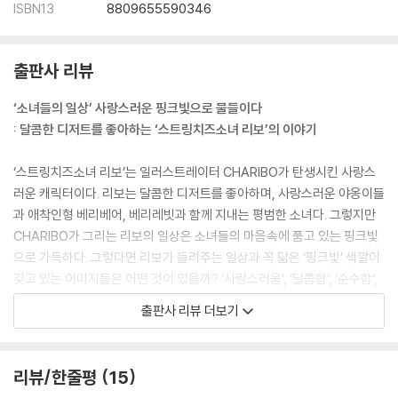
ISBN13
8809655590346
출판사 리뷰
‘소녀들의 일상’ 사랑스러운 핑크빛으로 물들이다
: 달콤한 디저트를 좋아하는 ‘스트링치즈소녀 리보’의 이야기
‘스트링치즈소녀 리보’는 일러스트레이터 CHARIBO가 탄생시킨 사랑스
러운 캐릭터이다. 리보는 달콤한 디저트를 좋아하며, 사랑스러운 야옹이들
과 애착인형 베리베어, 베리레빗과 함께 지내는 평범한 소녀다. 그렇지만
CHARIBO가 그리는 리보의 일상은 소녀들의 마음속에 품고 있는 핑크빛
으로 가득하다. 그렇다면 리보가 들려주는 일상과 꼭 닮은 ‘핑크빛’ 색깔이
갖고 있는 이미지들은 어떤 것이 있을까? ‘사랑스러움’, ‘달콤함’, ‘순수함’,
‘설렘’ 등 이렇게 한 가지의 색깔이 들려주는 놀랍고 두근거리는 감정 덕분
출판사 리뷰 더보기
에 핑크의 매력에 푹 빠져 본 사람이라면 누구나 한번쯤은 ‘핑크빛 일상’이
나의 세계가 되는 귀여운 상상을 해보았을 것이다.
리뷰/한줄평
15
‘핑크빛 일상’은 꿈꿔왔던 나의 미래, 나의 세계가 현실로 발휘되는 순간