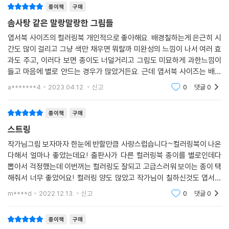
종이책
구매
러링 엽서북 리보의 ‘핑크빛 일상’을 아끼고 사랑하게 되었다면, 정말 내가
원하고 바라던 ‘나의 세계’를 찾는 여정에 한 걸음 더 다가갈 수 있을 것이
솜사탕 같은 말랑말랑한 그림들
다. 차리보의 핑크빛 컬러링 엽서북으로 아름다운 하루 하루를 만들어보
엽서북 사이즈의 컬러링북 개인적으로 좋아해요. 배경칠하는게 은근히 시
자.
간도 많이 걸리고 그냥 색만 채우면 뭐랄까 미완성의 느낌이 나서 여러 효
과도 주고, 이러다 보면 종이도 너덜거리고 그림도 미묘하게 과한느낌이
들고 마음에 별로 안드는 경우가 많았거든요. 근데 엽서북 사이즈는 배경
보다는 그림에 더 집중이 되어서, 그런 부담이 좀 덜하거든요. 특히나 이 엽
a*******4
2023.04.12.
신고
0
댓글
0
서컬러링북은 그
종이책
구매
스트링
작가님그림 보자마자 한눈에 반할만큼 사랑스럽습니다~컬러링북이 나온
다해서 얼마나 좋았는데요! 출판사가 다른 컬러링북 종이를 별로인데다
뽑아서 걱정했는데 이번꺼는 컬러링도 잘되고 고급스러워 보이는 종이 택
해줘서 너무 좋았어요! 컬러링 양도 많았고 작가님이 칠하신것도 엽서로
넣어주셔서 구성도 좋았네요~ 열심히 컬러링해야죠! 다음에도 또 내주셨
m****d
2022.12.13.
신고
0
댓글
0
으면 좋겠어요
종이책
구매