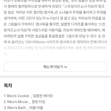
리보가 유튜브를 시작했을 때부터 형성된 팬덤, ‘보리’님들의 성원 속에 엽
서 형태의 컬러링북으로 탄생하게 되었다. 『스트링치즈소녀 리보의 핑크
빛 일상: 차리보 아트 컬러링 엽서북』은 소녀들이 무엇을 좋아하고 무엇을
생각하며, 어떤 고민이 있는지 누구보다 잘 알고 있는 차리보의 마음을 담
은 그림들이 가득하다. 엽서북을 펼치면, 달콤한 디저트를 좋아하는 ‘스트
링치즈소녀 리보’와 사랑스러운 야옹이들, 리보의 애착인형 베리베어, 베
리레빗의 설렘 가득한 일상들을 몽글몽글한 그림으로 만날 수 있다. 손 안
에 쏙 들어오는 120*165mm 사이즈의 엽서북으로 제작되어 언제 어디서
나 가지고 다니기에도 또 누군가에게 선물하기에도 좋은 핑크빛 아이템이
다.
책을 펼치기 전, 두근거리는 마음을 부여잡아야 한다. 너무 귀엽고 깜찍해
책소개 더보기
기절할 수도. 엽서북을 펼치면 설레는 리보의 일상을 담은 〈달콤한 베이
킹〉, 〈반.민.초〉, 〈최애 셀카〉, 〈밸런타인데이〉, 〈스위트 홈〉, 〈몽글몽글 다꾸〉
와 엉뚱하고 사랑스러운 리보의 상상을 담은 〈드림 카〉, 〈거인 나라〉, 〈핼러
목차
윈〉까지 총 50종의 그림을 컬러링 엽서북 한 권으로 만나게 된다. 컬러링
엽서북은 이렇게 활용해보자. 나만의 감성과 색깔로 예쁘게 색칠할 수 있
1. Ribo’s Cookie _ 달콤한 베이킹
는 ‘다꾸템’으로 내 방을 꾸미는 ‘핑크빛 소품’이나 좋아하는 친구에게 편지
2. Ribo’s Movie _ 힐링 타임
를 보내는 ‘엽서’로 내 핑크빛 마음을 슬쩍 전해보자. 또 ‘밸런타인데이’, ‘화
3. Ribo’s Bath _ 버블 버블