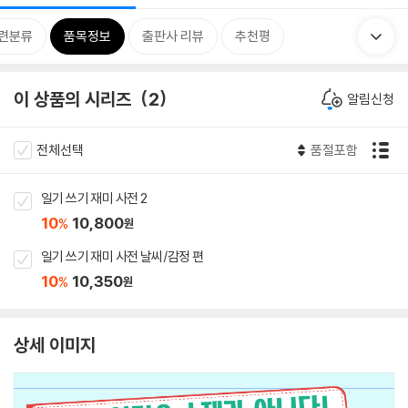
련분류
품목정보
출판사 리뷰
추천평
이 상품의 시리즈
2
알림신청
전체선택
품절포함
일기 쓰기 재미 사전 2
10
10,800
%
원
일기 쓰기 재미 사전 날씨/감정 편
10
10,350
%
원
상세 이미지