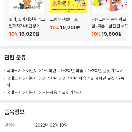
좋아, 싫어 대신 뭐라고
그림책 책놀이 55
초등 그림책 문해력 교
말하지? (새 단장 에디
실 : 이론+ 실전 편 세트
10
16,200
%
원
션)
10
16,020
10
19,800
%
%
원
원
관련 분류
국내도서
어린이
1-2학년
1-2학년 학습
1-2학년 글짓기/독서
국내도서
어린이
3-4학년
3-4학년 학습
3-4학년 글짓기/독
서
국내도서
어린이
초등학습
글짓기/독서
품목정보
발행일
2022년 02월 18일