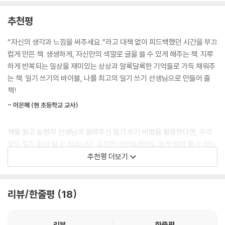
만약 이 돼지가 없다면?
아빠는 근육통에 시달릴 것이다.
추천평
왜냐하면 그 돼지는 세탁기이고 아빠가 빨래 담당이기 때문이다.
“자신의 생각과 느낌을 써주세요.”라고 대책 없이 피드백했던 시간을 부끄
무더운 날을 아이는 에어컨이 힘든 날이라고 자신만의 표현을 합니다. 그
럽게 만든 책. 생생하게, 자신만의 색깔로 글을 쓸 수 있게 해주는 책. 지루
리고 세탁기는 빨래 돼지로 변신시킵니다. 무한한 가능성의 아이들은 이처
하게 반복되는 일상을 재미있는 상상과 알록달록한 기억들로 가득 채워주
럼 일기 쓰기 방법과 표현법을 배우는 것만으로도 일기를 놀이처럼 술술
는 책. 일기 쓰기의 바이블, 나를 최고의 일기 쓰기 선생님으로 만들어 줄
쓰게 되고, 상상력과 창의력은 쑥쑥 자라납니다. 나아가서는 창의적 글쓰
책!
기의 밑거름이 될 뿐만 아니라 감성과 자기표현이 풍부한 사람으로 자라나
- 이은혜 (현 초등학교 교사)
게 됩니다.
책을 읽고 송현지 선생님이 알려주신 일기 쓰기 비법을 활용한다면, 우리
모두 일기 왕이 될 수 있습니다. 유치원 아이들에게도 쉽게 알려 줄 수 있는
비법들이 가득해요. 일기 쓰기 고 수가 되는 길 어렵지 않답니다.
추천평 더보기
- 피어라 (현 유치원 원감)
리뷰/한줄평
18
초등학생들이 제일 힘들어하는 숙제 중의 하나인 일기 쓰기! 일기 쓰기는
이 책을 알기 전과 후로 나뉩니다. 수많은 글쓰기 지도가 담긴 책을 보았지
만, 이 책만큼 접목하기 쉬운 책은 없었답니다.
리뷰
한줄평