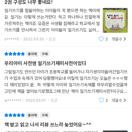
2권 구성도 너무 좋네요!
일기쓰기를 힘들어하는 아이들이 꼭 봤으면 하는 책이에
요. 일기는 이렇게 쓰는거란다. 하고 하나하나 친절하게
가르쳐주는 책이죠. 요즘은 사생활 침해라고 학교에서 일
기쓰기를 안시켜서 그런지 아이들이 일기쓰기도 싫어하
고 글쓰기도 어려워하는데, 이 책이 많은 도움이 되고 있
s*****5
2022.03.20.
신고
2
댓글
0
어요. 저 어렸을 때 이런책이 있었다면 정말 좋았을텐데
요. 1권도 잘 활용하고 있어서 2권도 구입했습니
종이책
구매
우리아이 사전엔 일기쓰기재미사전이있다
그림일기도 안쓰던 아이가 초등학교를 들어가니 자기생각이들어간일기쓰
기 수업과 숙제가 있어 당황했어요내 어릴적 일기쓰기는 오늘은 ㅇㅇㅇ했
다 재미있었다 끝.. 하..어떻게 아이와 일기쓰기숙제를 마무리할수있을까
고민에 책을 알아보기로했죠그때 만난 책이 일기쓰기재미사전1이구요일
기쓰기재미사전2가 새로나와서 또 얼른 구매를 했어요이번엔 더 많은 주
w******1
2022.03.01.
신고
2
댓글
0
제에 따른 일기쓰기비
종이책
구매
책 받고 읽고 나서 리뷰 쓰느라 늦었어요~^^