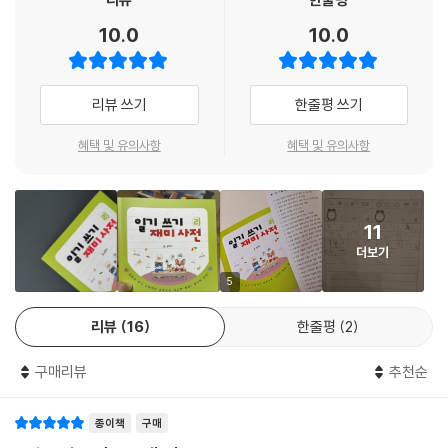
- 전현정 (삼 형제 어머니, ‘토그놀’ 글코칭 전문가)
10.0
10.0
리뷰 쓰기
한줄평 쓰기
혜택 및 유의사항
혜택 및 유의사항
11
더보기
5
리뷰
16
한줄평
2
구매리뷰
추천순
종이책
구매