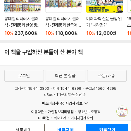
롱테일 리터러시 클래
롱테일 리터러시 클래
미래 과학 신문 몰입 읽
1
식 : 전래동화 한영 쌍둥
식 : 전래동화 한국어판
기 “나라면?”
초
이 풀세트
세트
10
237,600
10
118,800
10
12,600
1
%
%
%
원
원
원
이 책을 구입하신 분들이 산 분야 책
로그인
최근 본 상품
주문/배송
고객센터 1544-3800
티켓 1544-6399
중고샵 1566-4295
eBook 1:1문의/채팅상담
예스이십사(주) 사업자 정보
이용약관
개인정보처리방침
청소년보호정책
PC버전
회사소개
거래처관계자께
도서홍보
광고
선물하기
바로구매
카트담기