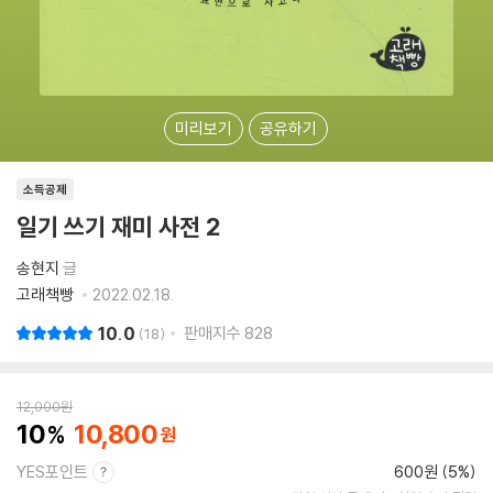
미리보기
공유하기
소득공제
일기 쓰기 재미 사전 2
송현지
글
고래책빵
2022.02.18.
10.0
판매지수
828
18
12,000
원
10
10,800
YES포인트
600원 (5%)