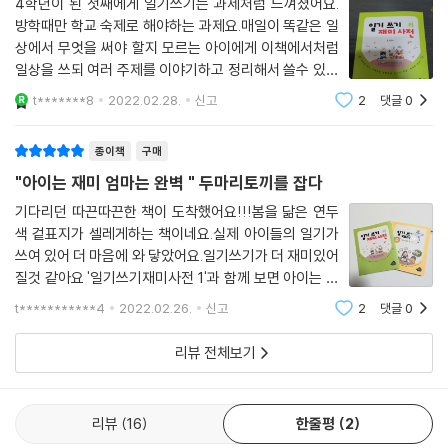
4학년이 된 첫째에게 일기쓰기는 과제처럼 느껴졌어요.
방학때만 학교 숙제로 해야하는 과제요.매일이 똑같은 일
상에서 무엇을 써야 할지 모르는 아이에게 이책에서처럼
일상을 쓰되 여러 주제를 이야기하고 정리해서 쓸수 있는
비법을 엄마가 제시해주고 그것이 하루하루 쌓이면 일기
t*******8
2022.02.28.
신고
2
댓글
0
는 어려는 숙제가 아닌 나만의 일기가 되겠죠?7살 둘째에
게도 일기쓰기의 재미를 알게 해줄 아주 좋은
종이책
구매
"아이는 재미 엄마는 완벽 " 두마리토끼를 잡다
기다리던 따끈따끈한 책이 도착했어요!!!봄을 닮은 연두
색 겉표지가 셀레게하는 책이네요.실제 아이들의 일기가
쓰여 있어 더 마음에 와 닿았어요.일기쓰기가 더 재미있어
질것 같아요 '일기쓰기재미사전 1'과 함께 보면 아이는 재
미있고 엄마는 완벽한 일기쓰기가 될것같아요 ~이 책으
t***********4
2022.02.26.
신고
2
댓글
0
로 재미와 완벽의 두 마리 토끼를 잡을수 있을것 같아요.
너무너무 좋은책 써 주셔서 감사합니다^^
리뷰 전체보기
리뷰
16
한줄평
2