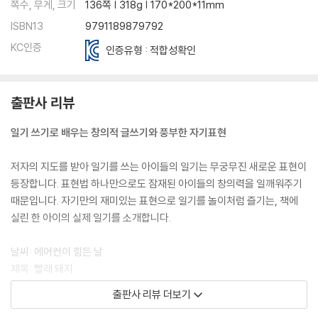
쪽수, 무게, 크기
136쪽 | 318g | 170*200*11mm
ISBN13
9791189879792
KC인증
인증유형 : 적합성확인
출판사 리뷰
일기 쓰기로 배우는 창의적 글쓰기와 풍부한 자기표현
저자의 지도를 받아 일기를 쓰는 아이들의 일기는 무궁무진 새로운 표현이
등장합니다. 표현법 하나만으로도 잠재된 아이들의 창의력을 일깨워주기
때문입니다. 자기만의 재미있는 표현으로 일기를 놀이처럼 즐기는, 책에
실린 한 아이의 실제 일기를 소개합니다.
날씨: 에어컨이 힘든 날
제목: 빨래 돼지
우리 집 베란다에는 뚱보 돼지가 있다.
출판사 리뷰 더보기
이 돼지의 특징은 더러운 옷을 좋아한다는 것이다.