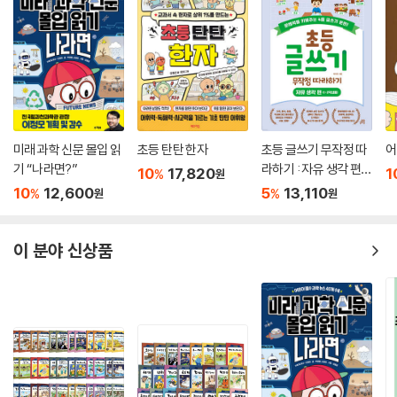
미래 과학 신문 몰입 읽
초등 탄탄 한자
초등 글쓰기 무작정 따
어
기 “나라면?”
라하기 : 자유 생각 편
10
17,820
1
%
원
(1·2학년용)
10
12,600
5
13,110
%
%
원
원
이 분야 신상품