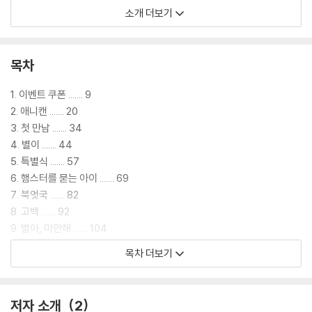
로 늘리기 위해 개발한 신기술이지만, 그 기술을 반려동물에도 적용시켜
소개 더보기
막대한 이익을 얻고자 만들어진 회사다. 어린 반려동물은 캔 속에 들어갈
때 성견이 되는 기간과 성격, 생존 기간이 정해지고, 캔에서 나온 반려동물
은 평생 정해진 사료만 먹어야 건강하게 살 수 있다. 애니캔에서는 소비자
목차
의 취향과 선택에 맞게 반려동물이 생산되는 것이다.
1. 이벤트 쿠폰 ....... 9
아픈 별이의 생명을 구하기 위해 새롬이는 친구들과 함께 적극적으로 방법
2. 애니캔 ....... 20
을 찾아 나간다. 별이의 투병기를 브이로그로 만들어 인터넷에 업로드하
3. 첫 만남 ....... 34
고, 애니캔에서 사육된 동물들의 상황을 알리기 위해 설문조사를 만들어
4. 별이 ....... 44
많은 어린이들의 참여를 이끌어 낸다. 별이를 구하려는 새롬이와 친구들의
5. 특별식 ....... 57
이런 노력들이 언론에 알려지면서 애니캔 실상이 사람들의 커다란 관심을
6. 햄스터를 묻는 아이 ....... 69
받게 된다. 비록 새롬이와 친구들의 힘은 작고 약하지만 동물을 위하는 사
7. 북엇국 ....... 82
려 깊고 따뜻한 마음은 독자들에게 진한 감동을 선사한다.
8. 고백 ....... 92
9. 별아, 미안해 ....... 104
《애니캔》은 동물권을 박탈당한 반려동물의 현실을 대형 축산 산업과 연결
10. 시작 ....... 114
목차 더보기
해, 물질만능주의와 편리함을 위해 생명 존중을 경시하는 현대 사회의 문
11. 한 걸음 더 ....... 124
제점을 SF 동화로 흥미롭게 담아낸 역작이라 할 수 있다. 어린이에게 자신
12. 치료제를 주세요 ....... 136
과 관계 맺는 생명을 책임지려는 자세와 동물권을 존중하기 위해 필요한
13. 나타난 러비 씨 ....... 146
저자 소개
2
행동이 무엇인지 흥미진진한 이야기로 들려준다.
14. 날마다 기다릴게 ....... 156