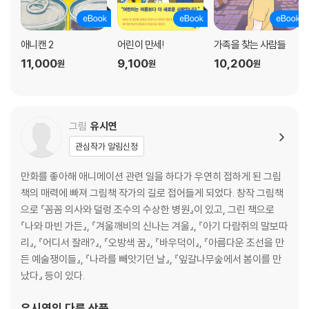
애니캔 2
어린이 만세!
가족을 찾는 사람들
11,000
9,100
10,200
원
원
원
그림
유시연
관심작가 알림신청
만화를 좋아해 애니메이션 관련 일을 하다가 우연히 접하게 된 그림
책의 매력에 빠져 그림책 작가의 길로 접어들게 되었다. 창작 그림책
으로 『꼼꼼 의사와 덜렁 조수의 수상한 병원』이 있고, 그린 책으로
『나와 마빈 가든』, 『겨울깨비의 신나는 겨울』, 『아기 다람쥐의 말보따
리』, 『어디서 잘래?』, 『오방색 꿈』, 『바우덕이』, 『아름다운 조선을 만
든 예술쟁이들』, 『나라를 빼앗기던 날』, 『잎갈나무숲에서 봄이를 만
났다』 등이 있다.
유시연
의 다른 상품