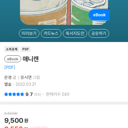
미리보기
카드뉴스
독서지도안
공유하기
소득공제
PDF
애니캔
eBook
PDF
은경
글
유시연
그림
별숲
2022.03.21.
9.7
판매지수
240
53
9,500
원
9,500