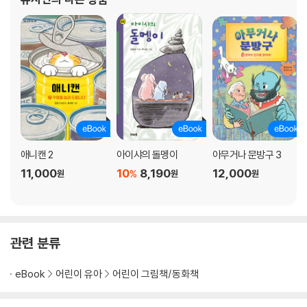
애니캔 2
아이샤의 돌멩이
아무거나 문방구 3
11,000
10
8,190
12,000
%
원
원
원
관련 분류
eBook
어린이 유아
어린이 그림책/동화책