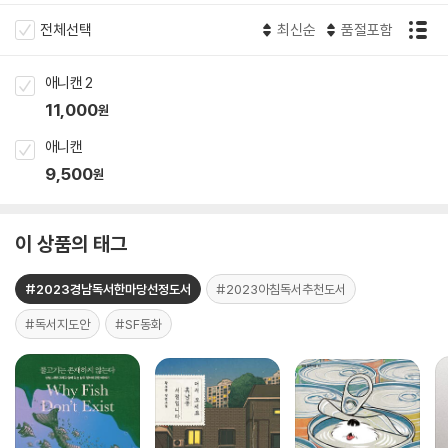
전체선택
최신순
품절포함
애니캔 2
11,000
원
애니캔
9,500
원
이 상품의 태그
#2023경남독서한마당선정도서
#2023아침독서추천도서
#독서지도안
#SF동화