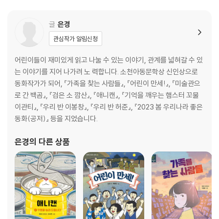
15. 꼭별수는 계속 ....... 164
글
은경
관심작가 알림신청
어린이들이 재미있게 읽고 나눌 수 있는 이야기, 관계를 넓혀갈 수 있
는 이야기를 지어 나가려 노 력합니다. 소천아동문학상 신인상으로
동화작가가 되어, 『가족을 찾는 사람들』, 『어린이 만세!』, 『미술관으
로 간 백곰』, 『검은 소 깜산』, 『애니캔』, 『기억을 깨우는 햄스터 꼬물
이관티』, 『우리 반 이봉창』, 『우리 반 허준』, 『2023 봄 우리나라 좋은
동화(공저)』 등을 지었습니다.
은경
의 다른 상품