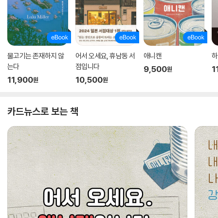
물고기는 존재하지 않
어서 오세요, 휴남동 서
애니캔
하
는다
점입니다
9,500
1
원
11,900
10,500
원
원
카드뉴스로 보는 책