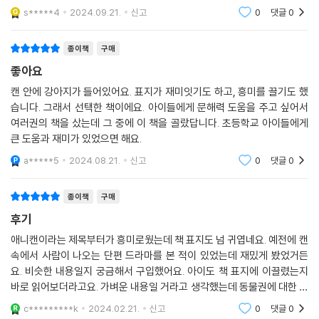
는 캔이다. 이 캔은 태어난 새끼 동물들에게 영양분을 주는 역할을 가지고
s*****4
2024.09.21.
신고
0
댓글
0
있다.
종이책
구매
좋아요
캔 안에 강아지가 들어있어요. 표지가 재미잇기도 하고, 흥미를 끌기도 했
습니다. 그래서 선택한 책이에요. 아이들에게 문해력 도움을 주고 싶어서
여러권의 책을 샀는데 그 중에 이 책을 골랐답니다. 초등학교 아이들에게
큰 도움과 재미가 있었으면 해요.
a*****5
2024.08.21.
신고
0
댓글
0
종이책
구매
후기
애니캔이라는 제목부터가 흥미로웠는데 책 표지도 넘 귀엽네요. 예전에 캔
속에서 사람이 나오는 단편 드라마를 본 적이 있었는데 재밌게 봤었거든
요. 비슷한 내용일지 궁금해서 구입했어요. 아이도 책 표지에 이끌렸는지
바로 읽어보더라고요. 가벼운 내용일 거라고 생각했는데 동물권에 대한 내
용이 담겨있어서 생각 거리가 많았습니다. 요즘처럼 반려견, 반려묘를 많
c*********k
2024.02.21.
신고
0
댓글
0
이 키우고 살