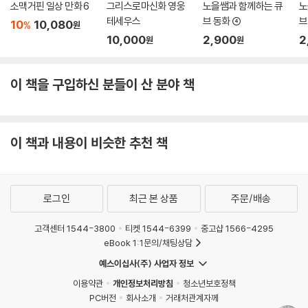
소맥거핀 일상 만화 6
그리스로마신화 영웅
노을쌤과 함께하는 큐
노
테세우스
브 동화 ④
브
10
10,080
%
원
10,000
2,900
2
원
원
이 책을 구입하신 분들이 산 분야 책
이 책과 내용이 비슷한 추천 책
로그인
최근 본 상품
주문/배송
고객센터 1544-3800
티켓 1544-6399
중고샵 1566-4295
eBook 1:1문의/채팅상담
예스이십사(주) 사업자 정보
이용약관
개인정보처리방침
청소년보호정책
PC버전
회사소개
거래처관계자께