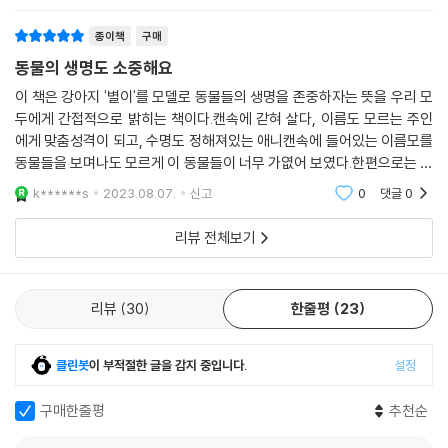
종이책
구매
동물의 생명도 소중해요
이 책은 강아지 '별이'를 모델로 동물들의 생명을 존중하자는 뜻을 우리 모
두에게 간접적으로 밝히는 책이다.캔속에 갇혀 살다, 이름도 모르는 주인
에게 맞춤성격이 되고, 수명도 정해져있는 애니캔속에 들어있는 이름모를
동물들을 보며나도 모르게 이 동물들이 너무 가엾어 보였다.한편으로는 조
금 잔인하다는 생각조차 들었다.가만, 생각해보면 우리도 반려동물이라는
k******s
2023.08.07.
신고
0
댓글
0
명분으로 동물들
리뷰 전체보기
리뷰
30
한줄평
23
클린봇
이 부적절한 글을 감지 중입니다.
설정
구매한줄평
추천순