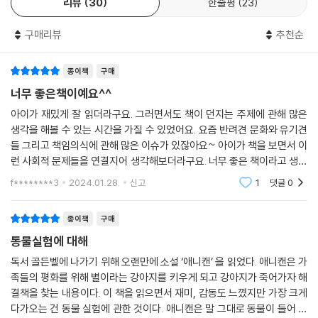
리뷰
30
한줄평
23
구매리뷰
추천순
종이책
구매
너무 좋은책이예요^^
아이가 재밌게 잘 읽더라구요. 그러면서도 책이 던지는 주제에 관해 많은
생각을 해볼 수 있는 시간을 가질 수 있었어요. 요즘 반려견 문화와 유기견
들 그리고 책임의식에 관해 많은 이슈가 있잖아요~ 아이가 책을 보면서 이
런 사회적 문제들을 연결지어 생각해보더라구요. 너무 좋은 책이라고 생각
합니다. 책을 읽고서 저와 한참을 이 주제에 관해 이야기를 나누어보았습
f********3
2024.01.28.
신고
1
댓글
0
니다.
종이책
구매
동물실험에 대해
독서 골든벨에 나가기 위해 오랜만에 소설 ‘애니캔’ 을 읽었다. 애니캔은 가
족들의 평화를 위해 별이라는 강아지를 키우게 되고 강아지가 죽어가자 해
결책을 찾는 내용이다. 이 책을 읽으면서 재미, 감동도 느꼈지만 가장 크게
다가오는 건 동물 실험에 관한 것이다. 애니캔은 말 그대로 동물이 들어 있