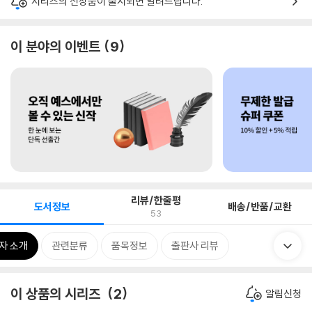
시리즈의 신상품이 출시되면 알려드립니다.
이 분야의 이벤트
9
리뷰/한줄평
도서정보
배송/반품/교환
53
자 소개
관련분류
품목정보
출판사 리뷰
이 상품의 시리즈
2
알림신청