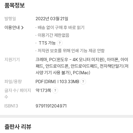
품목정보
발행일
2022년 03월 21일
이용안내
배송 없이 구매 후 바로 읽기
이용기간 제한없음
TTS 가능
저작권 보호를 위해 인쇄 기능 제공 안함
지원기기
크레마, PC(윈도우 - 4K 모니터 미지원), 아이폰, 아이
패드, 안드로이드폰, 안드로이드패드, 전자책단말기(저
사양 기기 사용 불가), PC(Mac)
파일/용량
PDF(DRM) | 103.33MB
글자 수/ 페이지
약 173쪽
수
ISBN13
9791191204971
출판사 리뷰