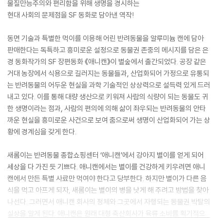
물질만능주의와 편리함을 위해 생명을 경시하는
현대 사회의 문제점을 SF 동화로 담아낸 역작!
동면 기술과 특별한 먹이를 이용해 어린 반려동물을 알루미늄 캔에 담아
판매한다는 독특하고 흥미로운 설정으로 동물권 존중의 메시지를 담은 은
경 동화작가의 SF 장편동화 《애니캔》이 별숲에서 출간되었다. 공장 같은
거대 농장에서 식용으로 길러지는 동물들과, 산업화되어 가정으로 유통되
는 반려동물의 어두운 현실을 과학 기술적인 상상력으로 설득력 있게 드러
내고 있다. 이를 통해 대량 생산으로 키워져 사람의 식량이 되는 동물도 귀
한 생명이라는 점과, 사람의 편의에 의해 삶이 좌우되는 반려동물의 안타
까운 현실을 흥미로운 사건으로 보여 줌으로써 생명이 산업화되어 가는 상
황에 경계심을 갖게 한다.
새롬이는 반려동물 종합쇼핑센터 ‘애니캔’에서 강아지 별이를 얻게 되어
세상을 다 가진 듯 기쁘다. 애니캔에서는 별이를 건강하게 키우려면 애니
캔에서 만든 특별 사료만 먹여야 한다고 당부한다. 하지만 별이가 다른 음
식을 먹고 아프게 되자, 새롬이는 별이의 병을 낫게 해 주려고 방법을 찾아
나선다. 그러면서 애니캔 회사의 정체와 그곳에서 자행되는 동물권 박탈의
실상을 알게 된다. 애니캔은 원래 대형 축산회사가 육류 소비를 획기적으