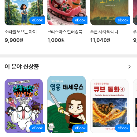
소리를 모으는 아이
크리스마스 컬러링북
푸른 사자 와니니
푸
9,900
1,000
11,040
9
원
원
원
이 분야 신상품