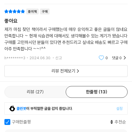
산물 요리를 제공한다는 발표를 했다. 2019년에는 네덜란드의 수도인 암
등이 포함된다. 종류가 매우 다양해서 맛있고 다채롭게 먹을 수 있을 뿐만
스테르담 정부도 교육부와 동일한 선언을 했다. 현재 네덜란드에서 정규
아니라, 하루 먹는 양만으로도 몸에 필요한 단백질을 충분히 공급받을 수
종이책
구매
교육을 받는 학생들은 학교에서 기본적으로 기후미식 교육을 받고 있고,
있다. 이 책에 소개된 ‘식물성 단백질의 중요성’을 보여주는 사건 하나는 이
좋아요
암스테르담 시민들도 기후미식이 ‘뉴노멀’인 분위기에서 생활하고 있다.
렇다. 제1차 세계대전 당시 독일은 ‘생산적인 활동을 위해선 고기를 많이
--- p.155
제가 마침 찾던 책이라서 구매했는데 매우 유익하고 좋은 글들이 많네요
먹어야 한다’라며 고기 중심 정책을 펼쳤고, 덴마크는 오히려 단백질을 적
만족합니다 ~ 현재 식습관에 대해서도 생각해볼수 있는 계기가 됐습니다
게 섭취하는 것이 최고의 건강상태를 유지하는 데 도움이 된다고 생각했
구매를 고민하시던 분들이 있다면 추천드리고 싶네요 배송도 빠르고 구매
기후위기 시대에 중요한 것은 능동성과 상상력이다. 등 떠 밀리듯이 억지
다. 그래서 돼지와 소의 수를 획기적으로 줄이고, 가축의 사료로 사용될 보
아주 만족합니다 ~~!^^
로 동물성 식품을 포기해야 하는 상황에선 기후미식은 반감의 대상이 될
리와 곡식을 사람이 먹을 수 있도록 했다. 결과는 놀라웠다.
수밖에 없다. 하지만, 아직 여유가 있을 때 능동적으로 맛있는 상상력을 발
h********3
2024.06.30.
신고
0
댓글
0
휘한다면, 식물성 식품 중심으로의 기후미식 전환은 새로운 맛을 향한 즐
독일의 1인당 식량 생산량은 덴마크의 1인당 생산량보다 더 많았지만, 191
리뷰 전체보기
거운 여정이 될 수 있을 것이다. 그리고 이 과정에서 자연스럽게 기후위기
8년 전쟁이 끝날 때까지 독일은 내내 이어진 식량위기로 인해 민간인 40
를 조금씩 늦출 수 있다. 전 세계가 한국의 K-푸드에 주목할 때, 동시에 K-
~70만 명이 기아와 질병으로 사망했을 것으로 추정된다. 반면 덴마크는 1
자연식물식, K-기후미식을 소개한다면 한국은 전 지구적 기후위기 대응
917년부터 1918년까지 식량위기 상황임에도 사망률이 이전 17년간 평균
리뷰
27
한줄평
13
에 매우 큰 역할을 하게 될 것이다.
보다 34%나 감소했고, 당뇨병은 아예 사라졌다. 제1차 세계대전 시기 독
--- p.182
일과 덴마크의 경험은 식량위기 시기에 동물성 단백질에 대한 집착을 신속
클린봇
이 부적절한 글을 감지 중입니다.
설정
하고, 효과적으로 내려놓지 못하면 수십, 수백만 명의 사람들이 기아로 목
숨을 잃게 될 수 있다는 사실을 깨닫게 해준다. 기후위기로 인해 식량위기
구매한줄평
추천순
가 예상되는 지금, 이 사례는 현실이 될 수 있다. 책에서는 독자 개개인이
기후미식에 더 풍요롭게, 건강하게 접근할 수 있도록 계절별 즐길 수 있는