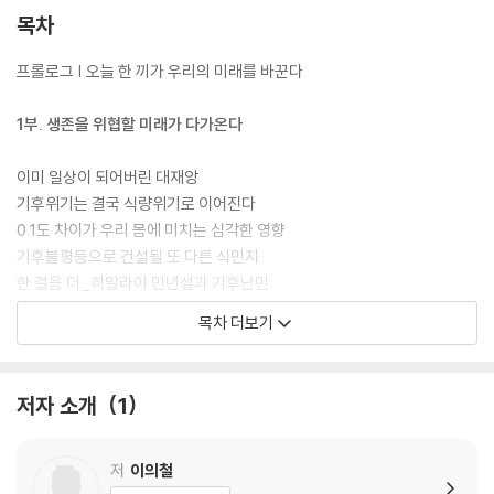
목차
프롤로그 | 오늘 한 끼가 우리의 미래를 바꾼다
1부. 생존을 위협할 미래가 다가온다
이미 일상이 되어버린 대재앙
기후위기는 결국 식량위기로 이어진다
0.1도 차이가 우리 몸에 미치는 심각한 영향
기후불평등으로 건설될 또 다른 식민지
한 걸음 더_히말라야 만년설과 기후난민
목차 더보기
2부. 음식으로 지구를 구한다
전기차보다 식단을 바꾸는 게 먼저다
저자 소개
1
온실가스 중에서도 해결해야 할 우선순위가 있다
축산으로 탄생하는 슈퍼 박테리아
해양생물까지도 먹지 말아야 하는 이유
저
이의철