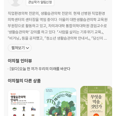
한 걸음 더_팜유 반대는 친환경적일까?
관심작가 알림신청
3부. 인류의 멸종에 저항하는 영양학
직업환경의학 전문의, 생활습관의학 전문의. 현재 선병원 직업환경
의학센터의 센터장을 역임 중이다. 아울러 대한생활습관의학 교육원
단백질 집착이 재앙을 부른다
부원장으로 활동하고 있고, 차의과대학 통합의학대학원 겸임교수로
건강을 해치는 저탄수화물 다이어트
‘생활습관의학’ 강의를 하고 있다. 『사람을 살리는 기후위기 교육』,
성장 집착이 아이들의 건강과 지구를 망친다
『비거닝』 등을 공저했고, 『청소년 생활습관의학 안내서』, 『당신이 병
현대 만성질환의 모든 원인, 인슐린 저항성
드는 이유』를 번역했으며, 『무엇을 먹을 것인가』 및 자연식물식과 관
펼쳐보기
한 걸음 더_미래를 위협하는 건강 재앙, 치매
련된 다양한 번역서를 감수했다. 최근에는 건강뿐만 아니라 기후 위
기, 동물과의 공존을 위해 자연식물식으로의 전환이 필요하다는 사
이의철
인터뷰
4부. 기후미식, 모두를 위한 지속가능한 레시피
실을 널리 알리기 위해 노력하고 있다. 자연식물식과 관련된 다
[읽다]
오늘 한 끼가 우리의 미래를 바꾼다
나와 지구를 살리는 식사
이의철
의 다른 상품
이제 기후미식이 뉴노멀이다
탄소배출 제로를 향한 국제 연대
K-자연식물식을 위한 상상력
풍성하고, 다채롭고, 이로운 자연식물식 실천하기
한 걸음 더_ ‘채식을 기본으로’ 운동