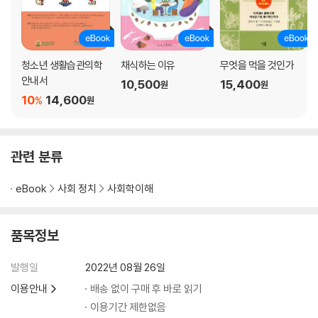
에필로그 | 기후악당에서 기후미식 선도국으로
부록
제철 음식 가이드
청소년 생활습관의학
채식하는 이유
무엇을 먹을 것인가
영양소별 고함량 자연식물식
안내서
10,500
15,400
원
원
기후미식가에게 추천하는 책
10
14,600
%
원
참고 자료
관련 분류
eBook
사회 정치
사회학이해
품목정보
발행일
2022년 08월 26일
이용안내
배송 없이 구매 후 바로 읽기
이용기간 제한없음