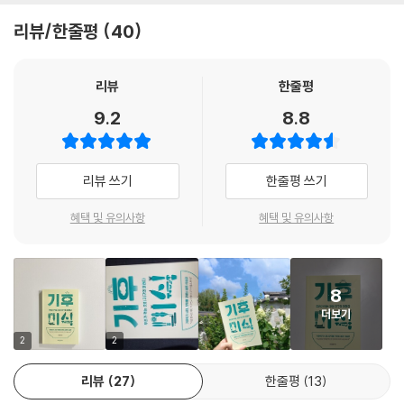
도시, 청라국제도시 등 바다를 매립해 건설한 도시들도 침수되거나 1년에
있는 사실이 하나 있다. ‘식단 전환’이 기후위기 극복에 엄청난 도움을 준다
리뷰/한줄평
40
1회 이상 홍수 피해를 입게 될 것으로 예상된다.
는 사실이다. 많은 이들이 온실가스 하면 화석연료만을 떠올리지만, 우리
--- p.23
들이 즐겨 먹는 음식의 생산과정에서도 막대한 양의 온실가스가 배출된다.
전체 온실가스의 17.4%가 동물성 식품 섭취를 위해 발생하고 있다. 도로,
리뷰
한줄평
기후위기는 농업에도 큰 영향을 미친다. 기온과 강수량이 변하니 어쩌면
비행, 선박, 철도 등 모든 운송 수단에서 발생하는 온실가스가 전체의 16.
9.2
8.8
당연한 일이긴 하다. 장을 보면서 기후변화를 체감하게 될 수도 있다. 가장
2% 수준인 것을 생각하면, 차량을 전기차로 바꾸려는 노력 그 이상으로 식
충격적인 변화는 귤과 바나나다. 내가 살고 있는 세종시의 지역 농산물 매
단을 바꾸려고 노력해야 하는 것이다. 네덜란드 환경평가원(PBL)은 전 세
장에 황금향, 레드향, 한라봉, 천혜향이 진열되어 있는 것을 보고 깜짝 놀
계가 고기를 덜 먹는 식단으로 전환할 경우 2050년까지 예상되는 기후 비
리뷰 쓰기
한줄평 쓰기
랐다. (…) 세종에서까지 그것도 이렇게 다양한 감귤류가 출하되는 건 무언
용의 최대 80%까지 줄일 수 있다고 발표했다.
가 근본적인 변화가 진행되고 있다는 것을 뜻한다. 감귤류는 대표적인 아
혜택 및 유의사항
혜택 및 유의사항
열대 작물이라 온대기후인 우리나라에서는 제주도에서만 재배할 수 있다
이 책은 지금까지 기후위기를 다룬 책들과는 다른 관점을 제시한다. 대기
는 것이 상식이었다. 하지만 이런 감귤류 재배가 제주도도 아니고, 남부지
중 탄소를 ‘줄이는’ 방법이 아닌, ‘흡수를 증가하는’ 방법에 집중하고 있다.
역도 아닌 중부지역에서 점점 더 확산되고 있다. 이제 교과서의 내용이 바
지금껏 해온 탄소배출 감소 활동은 효과를 체감하기까지 60~70년이 걸
뀌어야 할 판이다. 기존의 상식이 무너지는 것이다.
8
리는 반면, 탄소 흡수 활동은 효과를 직접적으로 느낄 수 있다. 방법도 간단
--- pp.26~27
더보기
하다. 육지의 숲과 바다의 식물성 플랑크톤이 이산화탄소를 더 많이 흡수
하고, 다양한 생명체들이 이를 더 많이 저장할 수 있도록, 이들을 먹지 않고
2
2
체중을 빨리 증가시키고, 성장을 촉진하는 동물성 단백질을 질이 높다고
‘그대로 두는’ 것뿐이다. 우리의 식단을 최대한 식물성으로 전환해야 하는
규정하는 건 인간을 공장식 축산의 가축과 비슷하게 바라보는 것이나 다름
리뷰
27
한줄평
13
이유다. 이 책에서는 기후위기 시대에 기후미식이 얼마나 효과적인 해결책
없다. 대량생산 시스템 안에서 제품을 생산할 양질의 노동력을 빨리 키워