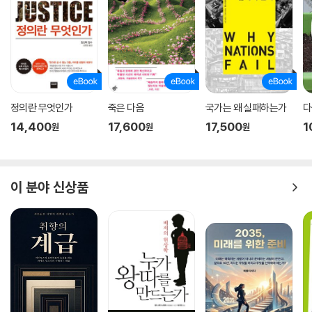
정의란 무엇인가
죽은 다음
국가는 왜 실패하는가
다
14,400
17,600
17,500
1
원
원
원
이 분야 신상품