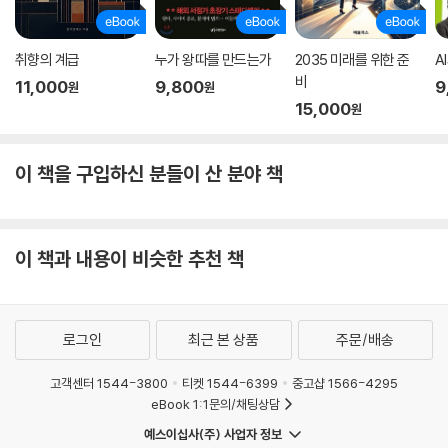
취향의 계급
누가 왕따를 만드는가
2035 미래를 위한 준
A
비
11,000
9,800
9
원
원
15,000
원
이 책을 구입하신 분들이 산 분야 책
이 책과 내용이 비슷한 추천 책
로그인
최근 본 상품
주문/배송
고객센터 1544-3800
티켓 1544-6399
중고샵 1566-4295
eBook 1:1문의/채팅상담
예스이십사(주) 사업자 정보