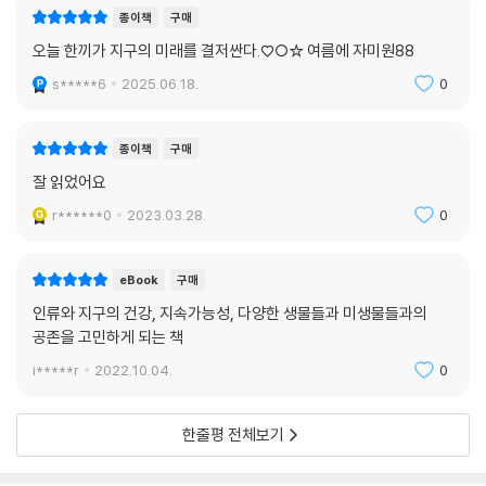
종이책
구매
‘제철 음식 가이드’와 ‘영양소별 고함량 자연식물식’을 자세히 소개한다.
오늘 한끼가 지구의 미래를 결저싼다.♡○☆ 여름에 자미원88
지금 한국인처럼 먹으면 ‘2.3개의 지구’가 필요하다
s*****6
2025.06.18.
0
기후악당에서 기후미식 선도국으로
2020년 노르웨이의 비영리단체 EAT와 영국의 의학저널 《란셋(Lance
종이책
구매
t)》은 주요 20개국, G20 국가들의 음식 소비에 따른 생태발자국을 정리
잘 읽었어요
한 보고서를 발표했다. 보고서에 따르면, 한국인은 지구가 2.3개 필요한 정
r******0
2023.03.28.
0
도의 식단을 유지하고 있다. 즉 지금처럼 계속 먹으면, 지구는 버티지 못한
다. 놀라운 점은 한국의 생태발자국이 1978년에 지구가 1개 필요한 정도
였다는 사실이다. 당시 한국인이 하루에 섭취했던 칼로리는 3,000칼로리
eBook
구매
로 2000년대 초반과 비슷한 수준이었다. 그런데도 생태발자국이 적었던
인류와 지구의 건강, 지속가능성, 다양한 생물들과 미생물들과의
이유는 칼로리의 70~80%를 곡식과 녹말 음식으로 섭취하고, 동물성 식
공존을 고민하게 되는 책
품을 통해 섭취하던 칼로리는 고작 5~6% 수준일 정도로 칼로리의 대부분
i*****r
2022.10.04.
0
을 식물성 식품으로 섭취했기 때문이다. 현재 한국인이 동물성 식품을 통
해 섭취하는 칼로리는 19%로 이전보다 4배 가까이 증가했다.
한줄평 전체보기
한국의 전통 식문화는 동물성 식품과 식용유, 설탕을 거의 사용하지 않았