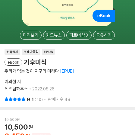
미리보기
카드뉴스
파트너샵
공유하기
소득공제
크레마클럽
EPUB
기후미식
eBook
우리가 먹는 것이 지구의 미래다
EPUB
이의철
저
위즈덤하우스
2022.08.26.
9.1
판매지수
48
40
10,500
원
10,500