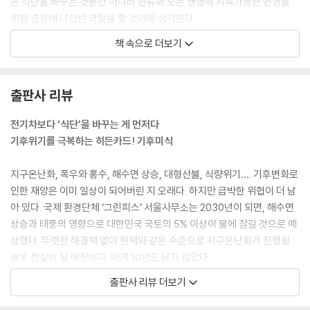
은 식단을 바꾸는 것뿐만 아니라 인류와 모든 생명의 지속가능한 번영을
위한 결정에 나침반 역할을 할 것이라 생각한다.
--- p.9
책 속으로 더보기
하지만, 여전히 많은 사람은 기후위기를 무더위, 폭우, 태풍 같은 날씨 관
련 문제로만 인식하고 있다. 기후위기로 인해 현재로서는 상상도 할 수 없
출판사 리뷰
는 극단적인 사건들이 발생하고, 극심한 사회적 갈등이 촉발되고, 결국 인
류의 생존이 위협받게 될 것이라는 사실까지는 미처 생각하지 못하는 것
전기차보다 ‘식단’을 바꾸는 게 먼저다
같다. 그렇지 않고서야 이렇게 평온할 수는 없기 때문이다.
기후위기를 극복하는 히든카드! 기후미식
--- p.14
지구온난화, 폭우와 홍수, 해수면 상승, 대형산불, 식량위기…. 기후변화로
해수면 상승의 피해는 한국도 예외가 아니다. 그린피스가 클라이밋 센트럴
인한 재앙은 이미 일상이 되어버린 지 오래다. 하지만 급박한 위협이 더 남
의 자료를 활용해 한국의 피해를 분석한 결과, 2030년이 되면 해수면 상
아 있다. 국제 환경단체 ‘그린피스’ 서울사무소는 2030년이 되면, 해수면
승과 태풍의 복합 영향으로 국토의 5%가 물에 잠기고 332만 명이 침수 피
상승과 태풍의 영향으로 대한민국 국토의 5% 이상이 물에 잠길 것으로 예
해를 입는 것으로 예측됐다. 권역별로는 경기도, 인천, 서울, 전라북도, 충
상했다. 뚜렷한 해결책 없이 현재와 같은 수준으로 지구온난화가 진행될
청남도 순으로 피해 인구가 많았다. 구체적으로는 인천공항, 인천항, 부산
경우 현실이 될 예정이다. 이제 10년도 남지 않았다.
항, 평택항, 인천복합화력발전소, 서인천복합화력발전소, 신인천복합화력
출판사 리뷰 더보기
발전소, 인천LNG복합발전소, 당진화력발전소, 한빛원자력발전소, 남동
기후위기를 해결하기 위한 방안으로는 화석연료 사용 제한, 재생가능에너
공단, 시화반월공단, 현대제철 당진공장 등의 주요 국가시설과 송도국제
지 사용 등 에너지 전환이 가장 중요하게 논의되고 있지만, 우리가 놓치고