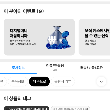
이 분야의 이벤트
9
리뷰/한줄평
도서정보
배송/반품/교환
40
류
품목정보
책 속으로
출판사 리뷰
이 상품의 태그
#2023경남독서한마당선정도서
#인문위클리레터에소개된책