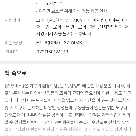
TTS 가능
저작권 보호를 위해 인쇄 기능 제공 안함
지원기기
크레마,PC(윈도우 - 4K 모니터 미지원),아이폰,아이
패드,안드로이드폰,안드로이드패드,전자책단말기(저
사양 기기 사용 불가),PC(Mac)
파일/용량
EPUB(DRM) | 37.74MB
ISBN13
9791168124318
책 속으로
《기후미식》은 기후와 환경오염, 음식, 영양학에 관한 내용뿐만 아니라, 지
구에 존재하는 다양한 생명들의 조화와 균형의 중요성에 대한 내용도 담고
있다. 따라서 나는 독자들이 이 책을 읽고 단지 식단을 바꾸는 것에 그치지
않고, 지구에 존재하는 다양한 생명들과 무생물들이 인간을 위한 도구나
원재료가 아닌 우리와 삶을 함께하는 동반자라는 관점을 자연스럽게 체화
할 수 있기를 바란다. 인간의 모든 행위들이 돈벌이 수단으로 전락해 끊임
없이 우리의 이성적인 판단과 실천을 방해하는 자본주의 시대에 이런 자각