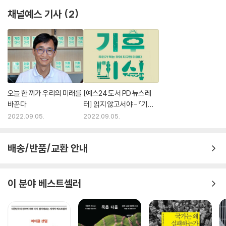
고, 더 나아가 서양 사회에 깊이 뿌리내린 유제품을 사용하는 전통도 없었
채널예스 기사
2
다. 따라서 그리 오래되지 않은 과거의 전통을 되살리기만 한다면 즐겁고,
맛있고, 건강한 기후미식 식단이 얼마든지 새로운 문화로 정착할 수 있을
것이다. 또한 전 세계인에게 각종 한국의 문화가 주목받고 있는 지금, 한국
의 음식이 건강위기와 기후위기 대응을 위한 핵심적인 수단으로 인식된다
면, 그 과정에서 한국은 기후악당 국가라는 불명예를 벗고, 기후미식 선도
국으로 우뚝 서게 될 수 있을 것이다. 이 책은 우리가 ‘기후미식가’가 될 때
벌어지는 엄청난 일들을 차근차근 소개하며, 한층 생활이 활기차고, 미각
오늘 한 끼가 우리의 미래를
[예스24 도서 PD 뉴스레
도 풍부해지는 기후미식의 세계로 독자들을 안내한다. 우리는 모두 기후미
바꾼다
터] 읽지 않고서야 - 『기후
식가가 되어야 한다.
미식』 외
2022.09.05.
2022.09.05.
배송/반품/교환 안내
이 분야 베스트셀러