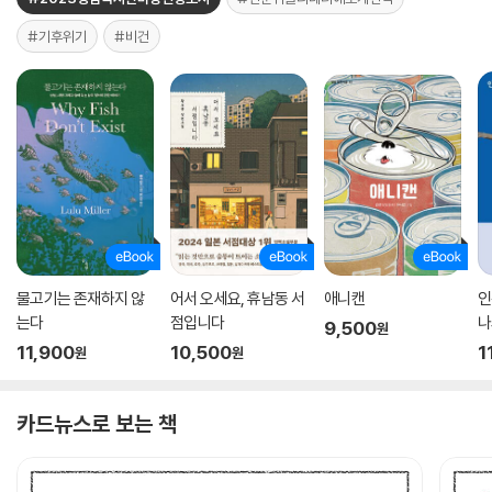
#기후위기
#비건
물고기는 존재하지 않
어서 오세요, 휴남동 서
애니캔
인
는다
점입니다
나
9,500
원
11,900
10,500
1
원
원
카드뉴스로 보는 책