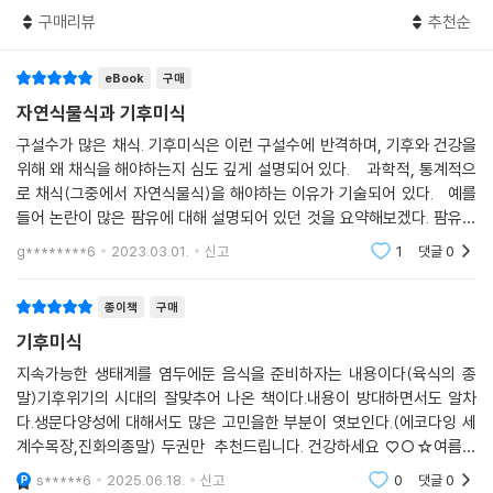
인지를 논리적으로 상세히 설명하며, 지구의 온도를 낮추는 지속가능한 레
내는 것에 초점이 맞춰진 영양학적 개념이라고 볼 수 있다. 어차피 도살될
구매리뷰
추천순
시피, 기후미식의 개념을 독자들에게 널리 알리고자 한다.
가축들의 건강이 중요하지 않듯이, 이 노동자들이 중년 혹은 노년 이후에
어떻게 병에 걸려 죽게 되든지 크게 신경 쓸 일이 아니라는 듯한 태도다.
eBook
구매
나의 건강과 지구의 건강은 연결되어 있다
--- p.122
지구·동물·나를 지키는 가장 완벽한 방법
자연식물식과 기후미식
구설수가 많은 채식. 기후미식은 이런 구설수에 반격하며, 기후와 건강을
공교롭게도 인간의 건강을 위한 식단은 기후위기 완화를 위해 모든 인류가
많은 기후학자나 활동가는 동물성 식품 섭취가 온실가스 증가에 상당한 영
위해 왜 채식을 해야하는지 심도 깊게 설명되어 있다. 과학적, 통계적으
실천해야 할 식단이기도 하다. 동물성 단백질과 식용유, 설탕을 배제한 식
향을 끼친다고 언급하면서도, 농경지는 계속 증가할 수밖에 없다고 거의
로 채식(그중에서 자연식물식)을 해야하는 이유가 기술되어 있다. 예를
단은 최근 ‘자연식물식(WholeFood, Plant-.Based diet, WFPB die
단정한다. 인류에게 동물성 식품 섭취는 필수라는 전제를 하고 있기 때문
들어 논란이 많은 팜유에 대해 설명되어 있던 것을 요약해보겠다. 팜유를
t)’으로 불리고 있다. 건강 악화에 의해서든, 기후위기 관련 재앙에 의해서
이다. 하지만 이 책을 쓴 이의철 작가는 현직 의사로서 오히려 지금 인류를
생산하기 위해 많은 산림을 파괴하였으나, 생산량 대비 필요한 경작지는
g********6
2023.03.01.
신고
1
댓글
0
든, 생명의 위협을 피하기 위해 우리의 식단을 자연식물식으로 근본적으로
팜유보다 올
위협하는 건강 문제는 현대인의 과도한 단백질 신화에서 비롯되었다고 단
전환하지 않으면 안 되는 상황에 있다. 하지만 절망할 필요는 없다. 우리가
언한다. 비만, 당뇨, 고혈압, 심혈관질환, 암, 치매, 알레르기질환 등 각종
종이책
구매
변화를 위한 실천을 한다면, 미래는 분명 달라질 것이기 때문이다.
만성질환을 해결할 수 있는 가장 효과적이고 쉬운 방법이 동물성 단백질을
--- p.139
기후미식
먹지 않는 것임을 잘 알고 있기 때문이다. 그래서 이 책은 온실가스 감소를
위해서뿐만 아니라, 인류의 건강을 위해서도 동물성 식품을 먹지 않는 것
지속가능한 생태계를 염두에둔 음식을 준비하자는 내용이다(육식의 종
네덜란드는 2016년 식이지침 발표 이후로 기후미식을 ‘새로운 정상’, 뉴노
말)기후위기의 시대의 잘맞추어 나온 책이다.내용이 방대하면서도 알차
이 최고의 선택이라고 과감하게 제안한다.
멀(New Normal)로 만들기 위한 정책들을 추가로 발표했다. 2018년 네
다.생문다양성에 대해서도 많은 고민을한 부분이 엿보인다.(에코다잉 세
덜란드 교육부는 향후 교육부에서 주관하는 모든 행사의 만찬은 기본적으
계수목장,진화의종말) 두권만 추천드립니다. 건강하세요 ♡○☆여름에
고기를 먹지 않아도 식물성 식품만으로 충분한 단백질을 섭취할 수 있다.
로 채식으로 준비하고, 고기나 해산물을 요청하는 사람들에게만 고기, 해
자미원88
‘기후미식 존’에는 녹말 식품, 콩류, 채소류, 견과류, 버섯류, 해조류, 과일
s*****6
2025.06.18.
신고
0
댓글
0