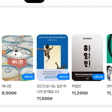
애니캔
인간으로 사는 일은 하
하얼빈
언
나의 문제입니다
9,500
11,200
11
원
원
11,500
원