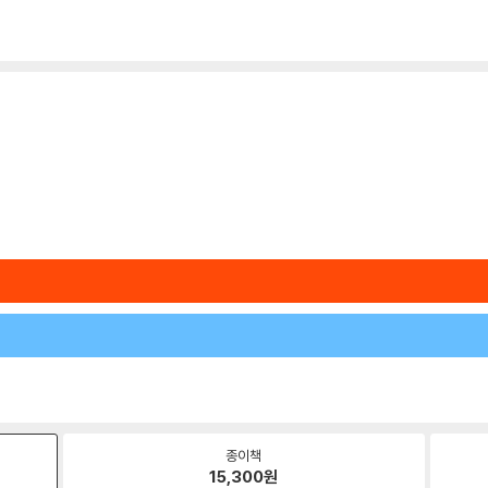
종이책
15,300
원