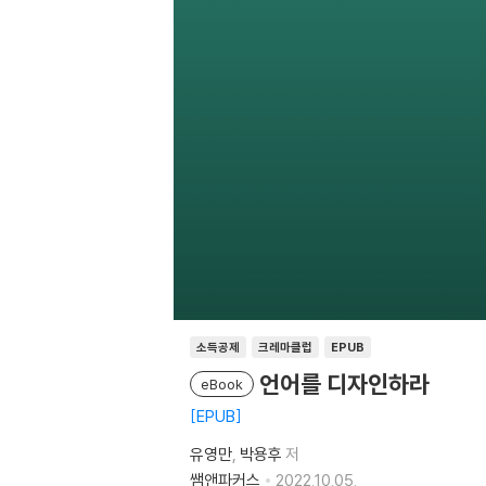
소득공제
크레마클럽
EPUB
언어를 디자인하라
eBook
EPUB
유영만
박용후
저
쌤앤파커스
2022.10.05.