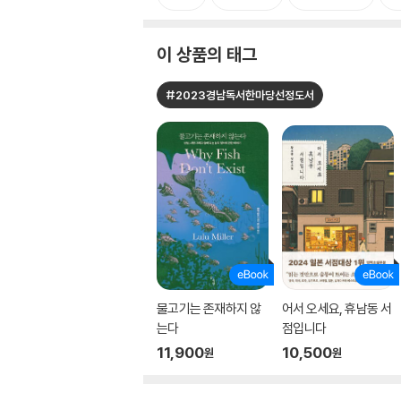
이 상품의 태그
#2023경남독서한마당선정도서
물고기는 존재하지 않
어서 오세요, 휴남동 서
는다
점입니다
11,900
10,500
원
원