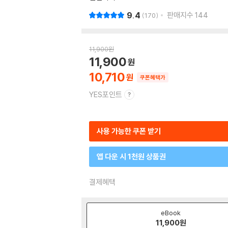
9.4
판매지수
144
170
11,900
원
11,900
10,710
쿠폰혜택가
YES포인트
사용 가능한 쿠폰 받기
앱 다운 시 1천원 상품권
결제혜택
eBook
11,900
원