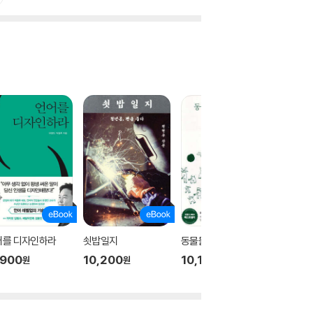
어를 디자인하라
쇳밥일지
동물들의 위대한 법정
기후미
,900
10,200
10,150
10,50
원
원
원