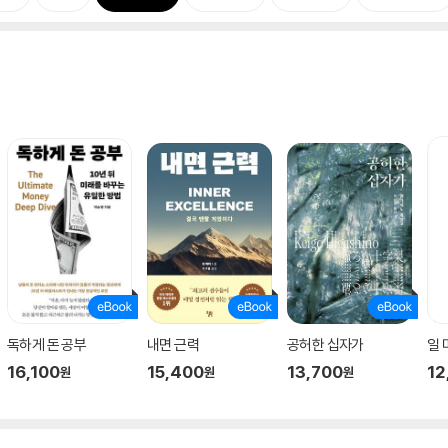
독하게 돈 공부
내면 근력
공허한 십자가
일
16,100
15,400
13,700
12
원
원
원