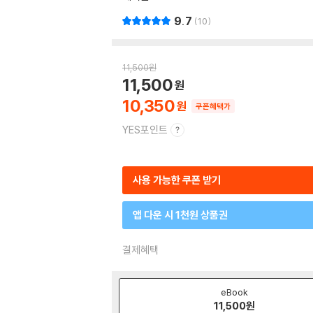
9.7
10
11,500
원
11,500
10,350
쿠폰혜택가
YES포인트
사용 가능한 쿠폰 받기
앱 다운 시 1천원 상품권
결제혜택
eBook
11,500
원