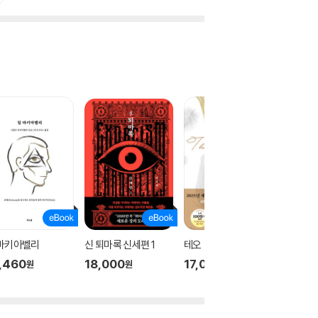
 마키아벨리
신 퇴마록 신세편 1
테오
신 퇴마록
,460
18,000
17,000
18,00
원
원
원