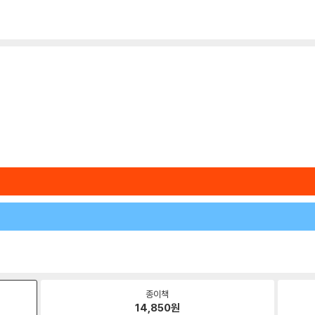
종이책
14,850
원