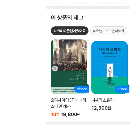
이 상품의 태그
#크레마클럽에있어요
#오늘도수고한나에게
오디세이아 (고대 그리
니체의 초월자
스어 완역본)
12,500
원
10
19,800
%
원