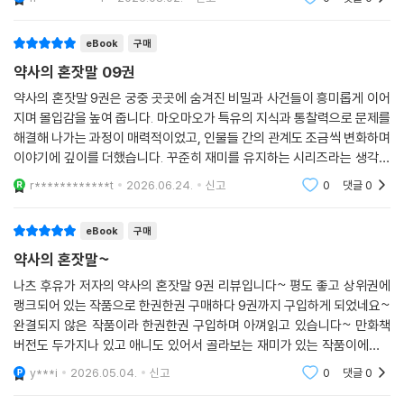
eBook
구매
약사의 혼잣말 09권
약사의 혼잣말 9권은 궁중 곳곳에 숨겨진 비밀과 사건들이 흥미롭게 이어
지며 몰입감을 높여 줍니다. 마오마오가 특유의 지식과 통찰력으로 문제를
해결해 나가는 과정이 매력적이었고, 인물들 간의 관계도 조금씩 변화하며
이야기에 깊이를 더했습니다. 꾸준히 재미를 유지하는 시리즈라는 생각이
들었습니다.
r************t
2026.06.24.
신고
0
댓글
0
eBook
구매
약사의 혼잣말~
나츠 후유가 저자의 약사의 혼잣말 9권 리뷰입니다~ 평도 좋고 상위권에
랭크되어 있는 작품으로 한권한권 구매하다 9권까지 구입하게 되었네요~
완결되지 않은 작품이라 한권한권 구입하며 아껴읽고 있습니다~ 만화책
버전도 두가지나 있고 애니도 있어서 골라보는 재미가 있는 작품이에요~
완결되면 차근차근 정독해서 읽어보려 합니다~~그때까지 열심히 구매해
y***i
2026.05.04.
신고
0
댓글
0
볼게요~~^^