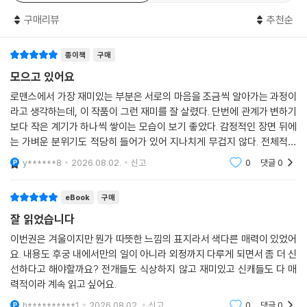
구매리뷰
추천순
종이책
구매
모으고 있어요
로맨스에서 가장 재미있는 부분은 서로의 마음을 조금씩 알아가는 과정이
라고 생각하는데, 이 작품이 그런 재미를 잘 살렸다. 단번에 관계가 변하기
보다 작은 계기가 하나씩 쌓이는 모습이 보기 좋았다. 감정적인 장면 뒤에
는 가벼운 분위기도 적당히 들어가 있어 지나치게 무겁지 않다. 전체적인
균형이 좋아서 편하게 읽으면서 설렘도 느낄 수 있었다.
y******8
2026.08.02.
신고
0
댓글
0
eBook
구매
잘 읽었습니다
이번권은 겨울이지만 뭔가 따뜻한 느낌의 표지라서 색다른 매력이 있었어
요. 내용도 후궁 내에서만의 일이 아니라 외정까지 다루게 되면서 좀 더 신
선하다고 해야할까요? 전개들도 식상하지 않고 재미있고 신캐들도 다 매
력적이라 계속 읽고 싶어요.
h**********1
2026.08.02.
신고
0
댓글
0