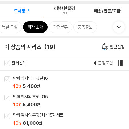
리뷰/한줄평
도서정보
배송/반품/교환
175
특별 구성
저자 소개
관련분류
품목정보
이 상품의 시리즈
19
알림신청
전체선택
품절포함
만화 약사의 혼잣말 16
10
5,400
%
원
만화 약사의 혼잣말 15
10
5,400
%
원
만화 약사의 혼잣말 1~15권 세트
10
81,000
%
원