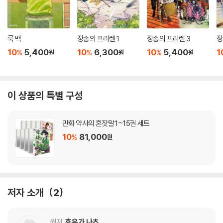
룩 백
장송의 프리렌 1
장송의 프리렌 3
장
10
5,400
10
6,300
10
5,400
1
%
%
%
원
원
원
이 상품의 특별 구성
만화 약사의 혼잣말 1~15권 세트
10
81,000
%
원
저자 소개
2
원저
휴우가 나츠