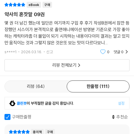
eBook
구매
약사의 혼잣말 09권
몇 권 더 남긴 했는데 일단은 여기까지 구입 후 후기 작성8권에서 잠깐 등
장했던 시스이가 본격적으로 출연애니메이션 방영분 기준으로 가장 좋아
하는 캐릭터라좀 더 몰입이 되기 시작하는 내용이다이미 결과는 알고 있지
만 움직이는 것과 그렇지 않은 것은또 보는 맛이 다르다보니...
s****1
2026.03.16.
신고
0
댓글
0
리뷰 전체보기
리뷰
64
한줄평
111
클린봇
이 부적절한 글을 감지 중입니다.
설정
구매한줄평
추천순
종이책
구매