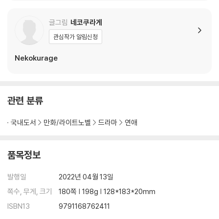
글그림
네코쿠라게
관심작가 알림신청
Nekokurage
관련 분류
국내도서
만화/라이트노벨
드라마
연애
품목정보
발행일
2022년 04월 13일
쪽수, 무게, 크기
180쪽 | 198g | 128*183*20mm
ISBN13
9791168762411