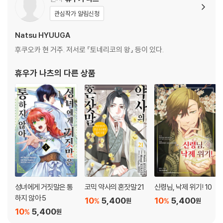
관심작가 알림신청
Natsu HYUUGA
후쿠오카 현 거주. 저서로 『토네리코의 왕』 등이 있다.
휴우가 나츠
의 다른 상품
성녀에게 거짓말은 통
코믹 약사의 혼잣말 21
신령님, 낙제 위기! 10
하지 않아 5
10
5,400
10
5,400
%
%
원
원
10
5,400
%
원