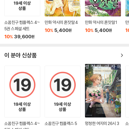
소꿉친구 컴플렉스 4~
만화 약사의 혼잣말 4
만화 약사의 혼잣말 1
만
5권 스페셜 세트
10
5,400
10
5,400
1
%
%
원
원
10
39,600
%
원
이 분야 신상품
소꿉친구 컴플렉스 4~
소꿉친구 컴플렉스 5
멍청한 여자의 26시 3
소