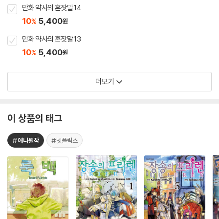
만화 약사의 혼잣말 14
10
5,400
%
원
만화 약사의 혼잣말 13
10
5,400
%
원
더보기
이 상품의 태그
#애니원작
#넷플릭스