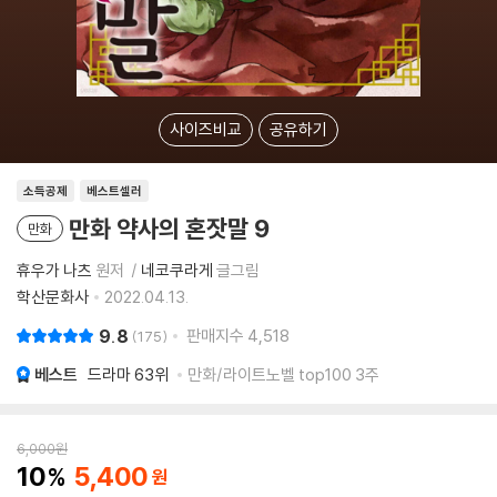
사이즈비교
공유하기
소득공제
베스트셀러
만화 약사의 혼잣말 9
만화
휴우가 나츠
원저
네코쿠라게
글그림
학산문화사
2022.04.13.
9.8
판매지수
4,518
175
베스트
드라마
63위
만화/라이트노벨 top100 3주
6,000
원
10
5,400