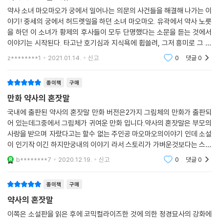
약사 소녀 마오마오가 궁에서 일어나는 의문의 사건들을 해결해 나가는 이
야기! 중세의 궁에서 허드렛일을 하던 소녀 마오마오. 유곽에서 약사 노릇
을 하던 이 소녀가 황제의 후사들이 모두 단명했다는 소문을 듣는 것에서
이야기는 시작된다. 타고난 호기심과 지식욕에 휩쓸려, 그저 흥미로 그 사
건의 원인을 조사하게 된 마오마오의 운명은…? 이 작가말고 다른 작가가
z********1
2021.01.14.
신고
0
댓글
0
또 있어서
종이책
구매
만화 약사의 혼잣말
국내에 출판된 약사의 혼잣말 만화 버전은2가지 그림체의 만화가 출판되
어 있는데그중에서 그림체가 귀여운 만화 입니다.약사의 혼잣말은 부모의
사랑을 받으며 자랐다고는 할수 없는 주인공 마오마오의이야기 인데 소설
이 인기작 이긴 하지만궁내의 이야기 라서 스토리가 가벼운것보다는 스토
리가 슬프거나 무서운 스토리가대부분 입니다.물론 마오마오의 인생 역시
b********7
2020.12.19.
신고
0
댓글
0
궁에 들어오기 전에
종이책
구매
약사의 혼잣말
이쪽은 소설판을 읽은 후에 코믹컬라이즈한 것에 의한 정경묘사의 강화에