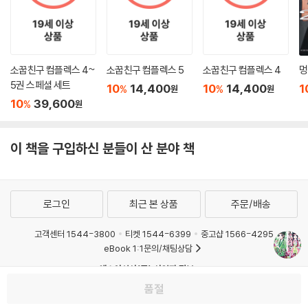
소꿉친구 컴플렉스 4~
소꿉친구 컴플렉스 5
소꿉친구 컴플렉스 4
멍
5권 스페셜 세트
10
14,400
10
14,400
1
%
%
원
원
10
39,600
%
원
이 책을 구입하신 분들이 산 분야 책
로그인
최근 본 상품
주문/배송
고객센터 1544-3800
티켓 1544-6399
중고샵 1566-4295
eBook 1:1문의/채팅상담
예스이십사(주) 사업자 정보
품절
이용약관
개인정보처리방침
청소년보호정책
PC버전
회사소개
거래처관계자께