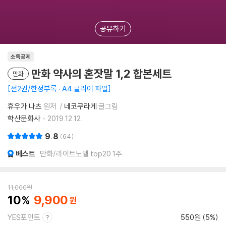
공유하기
소득공제
만화 약사의 혼잣말 1,2 합본세트
만화
전2권/한정부록 : A4 클리어 파일
휴우가 나츠
원저
네코쿠라게
글그림
학산문화사
2019.12.12.
9.8
64
베스트
만화/라이트노벨 top20 1주
11,000
원
10
9,900
YES포인트
550원 (5%)