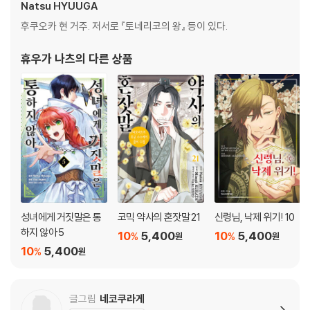
Natsu HYUUGA
후쿠오카 현 거주. 저서로 『토네리코의 왕』 등이 있다.
휴우가 나츠
의 다른 상품
성녀에게 거짓말은 통
코믹 약사의 혼잣말 21
신령님, 낙제 위기! 10
하지 않아 5
10
5,400
10
5,400
%
%
원
원
10
5,400
%
원
글그림
네코쿠라게