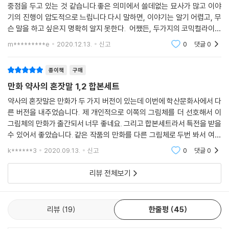
중점을 두고 있는 것 같습니다.좋은 의미에서 쓸데없는 묘사가 많고 이야
기의 진행이 압도적으로 느립니다.다시 말하면, 이야기는 알기 어렵고, 무
슨 말을 하고 싶은지 명확히 알지 못한다. 어쨌든, 두가지의 코믹컬라이즈
모두 다른 장점이 있으며, 확실히 고양이가 작중에서 말하고 있는 바와 같
m*********e
2020.12.13.
신고
0
댓글
0
이 모란과 도라
종이책
구매
만화 약사의 혼잣말 1,2 합본세트
약사의 혼잣말은 만화가 두 가지 버전이 있는데 이번에 학산문화사에서 다
른 버전을 내주었습니다. 제 개인적으로 이쪽의 그림체를 더 선호해서 이
그림체의 만화가 출간되서 너무 좋네요. 그리고 합본세트라서 특전을 받을
수 있어서 좋았습니다. 같은 작품의 만화를 다른 그림체로 두번 봐서 여러
번 본 듯한 느낌을 받긴 했지만 원작을 너무 좋아해서 샀습니다. 주인공인
k******3
2020.09.13.
신고
0
댓글
0
마오마오는 학
리뷰 전체보기
리뷰
19
한줄평
45