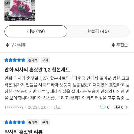
2
리뷰
19
한줄평
45
구매리뷰
추천순
종이책
구매
만화 약사의 혼잣말 1,2 합본세트
만화 약사의 혼잣말 1,2권 합본세트입니다후궁 안에서 일어날 법한 크고
작은 갖가지 일들을 사극 드라마 보듯이 생동감있고 재치있게 표현하고 냉
정한 주인공이지만 때론 유쾌하게 삶을 살아가는 모습에 인생의 다양한 면
을 보여줍니다 재미와 신선함, 그리고 분위기와 캐릭터성을 고루 갖춘 원
작의 소설이라 그런지 내용에 충실해 큰 괴리감 없이 충분히 재미있게 읽
s*******9
2022.02.07.
신고
0
댓글
0
은 작품입니다
종이책
구매
약사의 혼잣말 리뷰