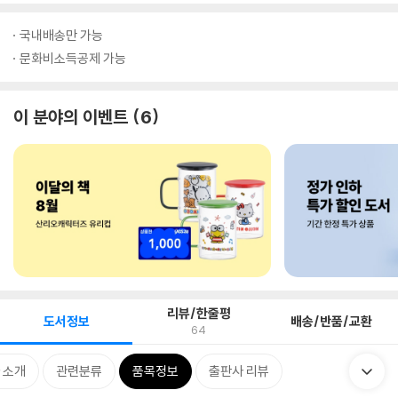
국내배송만 가능
문화비소득공제 가능
이 분야의 이벤트
6
리뷰/한줄평
도서정보
배송/반품/교환
64
 소개
관련분류
품목정보
출판사 리뷰