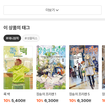
더보기
이 상품의 태그
#애니원작
#넷플릭스
룩 백
장송의 프리렌 1
장송의 프리렌 5
장
10
5,400
10
6,300
10
6,300
1
%
%
%
원
원
원