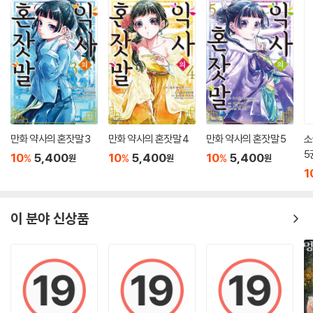
만화 약사의 혼잣말 3
만화 약사의 혼잣말 4
만화 약사의 혼잣말 5
소
5
10
5,400
10
5,400
10
5,400
%
%
%
원
원
원
1
이 분야 신상품