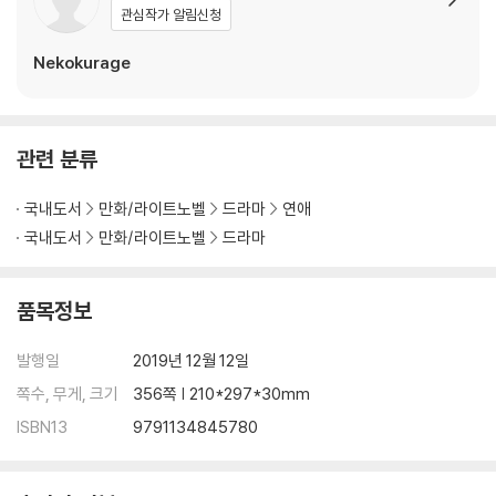
관심작가 알림신청
Nekokurage
관련 분류
국내도서
만화/라이트노벨
드라마
연애
국내도서
만화/라이트노벨
드라마
품목정보
발행일
2019년 12월 12일
쪽수, 무게, 크기
356쪽 | 210*297*30mm
ISBN13
9791134845780