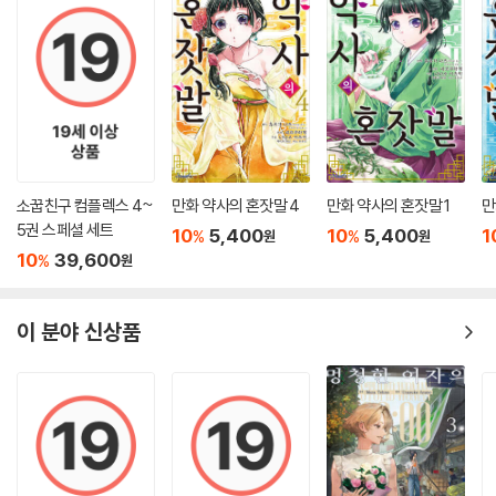
소꿉친구 컴플렉스 4~
만화 약사의 혼잣말 4
만화 약사의 혼잣말 1
만
5권 스페셜 세트
10
5,400
10
5,400
1
%
%
원
원
10
39,600
%
원
이 분야 신상품