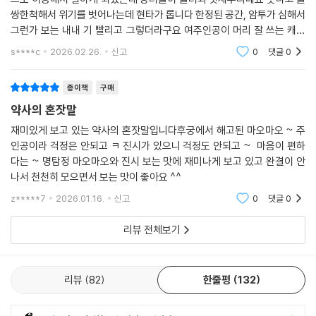
쌍한척해서 위기를 벗어나는데 현타가 롭니다 한정된 공간, 암투가 심해서
그런가 보는 내내 기 빨리고 그렇더라구요 여주인공이 머리 잘 쓰는 캐릭
이라 흥미롭게 잘 보고 있어요 저였으면 1화때 죽었을 듯 하네요
s****c
2026.02.26.
신고
0
댓글
0
종이책
구매
약사의 혼잣말
재미있게 보고 있는 약사의 혼잣말입니다후궁에서 해고된 마오마오 ~ 주
인공이라 걱정은 안되고 ㅋ 진시가 있으니 걱정도 안되고 ~ 마음이 편하
다는 ~ 명탐정 마오마오와 진시 보는 맛에 재미나게 보고 있고 완결이 안
나서 천천히 모으면서 보는 맛이 좋아요 ^^
z*****7
2026.01.16.
신고
0
댓글
0
리뷰 전체보기
리뷰
82
한줄평
132