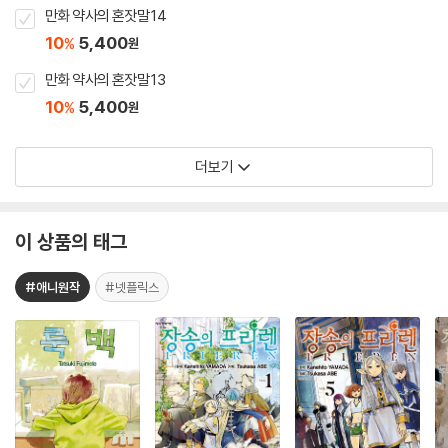
만화 약사의 혼잣말 14
10
5,400
%
원
만화 약사의 혼잣말 13
10
5,400
%
원
더보기
이 상품의 태그
#애니원작
#넷플릭스