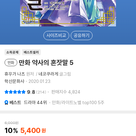
사이즈비교
공유하기
소득공제
베스트셀러
만화 약사의 혼잣말 5
만화
휴우가 나츠
원저
네코쿠라게
글그림
학산문화사
2020.01.23.
9.8
판매지수
4,824
214
베스트
드라마
44위
만화/라이트노벨 top100 5주
6,000
원
10
5,400