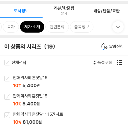
리뷰/한줄평
도서정보
배송/반품/교환
214
목차
저자 소개
관련분류
품목정보
이 상품의 시리즈
19
알림신청
전체선택
품절포함
만화 약사의 혼잣말 16
10
5,400
%
원
만화 약사의 혼잣말 15
10
5,400
%
원
만화 약사의 혼잣말 1~15권 세트
10
81,000
%
원