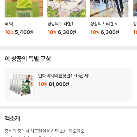
룩 백
장송의 프리렌 1
장송의 프리렌 5
장
10
5,400
10
6,300
10
6,300
1
%
%
%
원
원
원
이 상품의 특별 구성
만화 약사의 혼잣말 1~15권 세트
10
81,000
%
원
책소개
중세의 궁에서 허드렛일을 하던 소녀 마오마오.