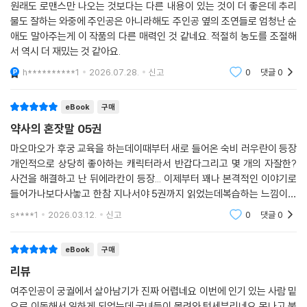
원래도 로맨스만 나오는 것보다는 다른 내용이 있는 것이 더 좋은데 추리
물도 잘하는 와중에 주인공은 아니라해도 주인공 옆의 조연들로 엄청난 순
애도 말아주는게 이 작품의 다른 매력인 것 같네요. 적절히 농도를 조절해
서 역시 더 재밌는 것 같아요.
h**********1
2026.07.28.
신고
0
댓글
0
eBook
구매
약사의 혼잣말 05권
마오마오가 후궁 교육을 하는데이때부터 새로 들어온 숙비 러우란이 등장
개인적으로 상당히 좋아하는 캐릭터라서 반갑다그리고 몇 개의 자잘한?
사건을 해결하고 난 뒤에라칸이 등장... 이제부터 꽤나 본격적인 이야기로
들어가나보다사놓고 한참 지나서야 5권까지 읽었는데복습하는 느낌이라
재밌다... 나머지는 또 시간되면 다음 기회에
s****1
2026.03.12.
신고
0
댓글
0
eBook
구매
리뷰
여주인공이 궁궐에서 살아남기가 진짜 어렵네요 이번에 인기 있는 사람 밑
으로 이동해서 일하게 되었는데 궁녀들이 몰려와 텃세부리네요 못나고 불