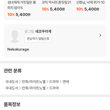
성녀에게 거짓말은 통
코믹 약사의 혼잣말 21
신령님, 낙제 위기! 10
하지 않아 5
10
5,400
10
5,400
%
%
원
원
10
5,400
%
원
글그림
네코쿠라게
관심작가 알림신청
Nekokurage
관련 분류
국내도서
만화/라이트노벨
드라마
연애
국내도서
만화/라이트노벨
드라마
품목정보