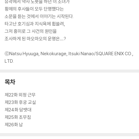
유곽에서 약사 노릇을 하던 이 소녀가
황제의 후사들이 모두 단명했다는
소문을 듣는 것에서 이야기는 시작된다.
타고난 호기심과 지식욕에 휩쓸려,
그저 흥미로 그 사건의 원인을
조사하게 된 마오마오의 운명은…?
ⓒNatsu Hyuuga, Nekokurage, Itsuki Nanao/SQUARE ENIX CO.,
LTD.
목차
제22화 외정 근무
제23화 후궁 교실
제24화 담뱃대
제25화 초무침
제26화 납