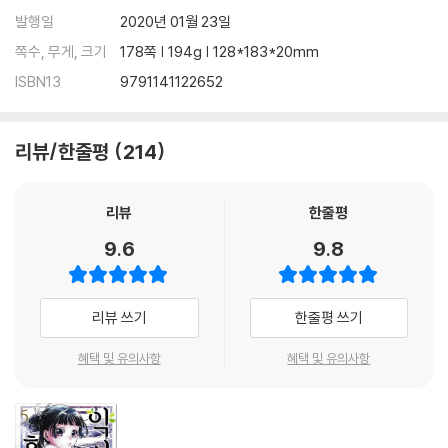
발행일
2020년 01월 23일
쪽수, 무게, 크기
178쪽 | 194g | 128*183*20mm
ISBN13
9791141122652
리뷰/한줄평
214
리뷰
한줄평
9.6
9.8
리뷰 쓰기
한줄평 쓰기
혜택 및 유의사항
혜택 및 유의사항