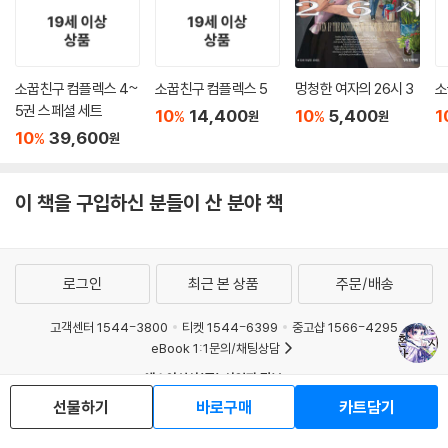
소꿉친구 컴플렉스 4~
소꿉친구 컴플렉스 5
멍청한 여자의 26시 3
소
5권 스페셜 세트
10
14,400
10
5,400
1
%
%
원
원
10
39,600
%
원
이 책을 구입하신 분들이 산 분야 책
로그인
최근 본 상품
주문/배송
고객센터 1544-3800
티켓 1544-6399
중고샵 1566-4295
eBook 1:1문의/채팅상담
예스이십사(주) 사업자 정보
선물하기
바로구매
카트담기
이용약관
개인정보처리방침
청소년보호정책
PC버전
회사소개
거래처관계자께