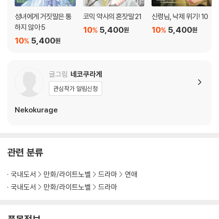
성녀에게 거짓말은 통
코믹 약사의 혼잣말 21
신령님, 낙제 위기! 10
하지 않아 5
10
5,400
10
5,400
%
%
원
원
10
5,400
%
원
글그림
네코쿠라게
관심작가 알림신청
Nekokurage
관련 분류
국내도서
만화/라이트노벨
드라마
연애
국내도서
만화/라이트노벨
드라마