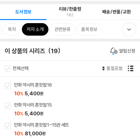
리뷰/한줄평
도서정보
배송/반품/교환
182
목차
저자 소개
관련분류
품목정보
이 상품의 시리즈
19
알림신청
전체선택
품절포함
만화 약사의 혼잣말 16
10
5,400
%
원
만화 약사의 혼잣말 15
10
5,400
%
원
만화 약사의 혼잣말 1~15권 세트
10
81,000
%
원