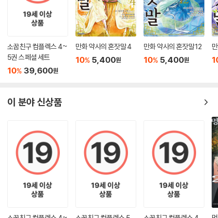
소꿉친구 컴플렉스 4~
만화 약사의 혼잣말 4
만화 약사의 혼잣말 12
만
5권 스페셜 세트
10
5,400
10
5,400
1
%
%
원
원
10
39,600
%
원
이 분야 신상품
소꿉친구 컴플렉스 4~
소꿉친구 컴플렉스 5
소꿉친구 컴플렉스 4
멍