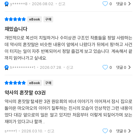
당히 섞여 있어 읽고 나면 기분이 가볍게 좋아지는 작품이었다.
y******8
2026.08.02.
신고
0
댓글
0
eBook
구매
재밌습니다
개인적으로 복선이 치밀하거나 수미상관 구조인 작품들을 정말 사랑하는
데 약사의 혼잣말은 비슷한 내용이 앞에서 나왔다가 뒤에서 팡!하고 사건
이 터지는 일이 자주 반복되어서 정말 즐겁게 보고 있습니다. 계속해서 끝
까지 읽어나가고 싶네요.
h**********1
2026.07.28.
신고
0
댓글
0
eBook
구매
약사의 혼잣말 03권
약사의 혼잣말 탈세판 3권 원유회의 비녀 이야기가 이어져서 잠시 집으로
돌아온 마오마오의 이야기 질투하는 진시의 모습이 인상적인 그런 내용이
었다 대강 앞으로의 일은 알고 있지만 처음부터 이렇게 되짚어가며 보는
재미가 있다고나 할까...
s****1
2026.03.10.
신고
0
댓글
0