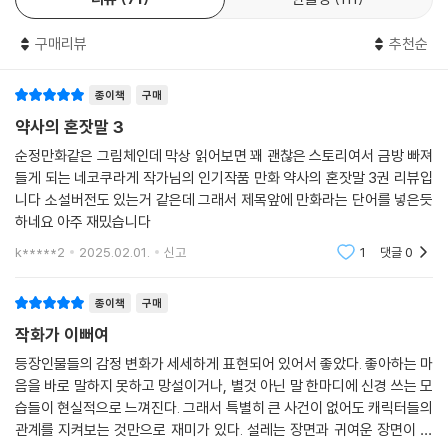
구매리뷰
추천순
종이책
구매
약사의 혼잣말 3
순정만화같은 그림체인데 막상 읽어보면 꽤 괜찮은 스토리여서 금방 빠져
들게 되는 네코쿠라게 작가님의 인기작품 만화 약사의 혼잣말 3권 리뷰입
니다 소설버전도 있는거 같은데 그래서 제목앞에 만화라는 단어를 넣은듯
하네요 아주 재밌습니다
k*****2
2025.02.01.
신고
1
댓글
0
종이책
구매
작화가 이뻐여
등장인물들의 감정 변화가 세세하게 표현되어 있어서 좋았다. 좋아하는 마
음을 바로 말하지 못하고 망설이거나, 별것 아닌 말 한마디에 신경 쓰는 모
습들이 현실적으로 느껴진다. 그래서 특별히 큰 사건이 없어도 캐릭터들의
관계를 지켜보는 것만으로 재미가 있다. 설레는 장면과 귀여운 장면이 적