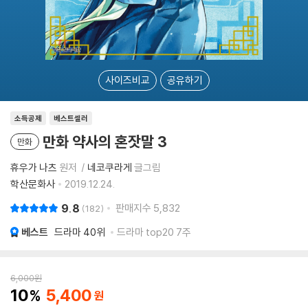
사이즈비교
공유하기
소득공제
베스트셀러
만화 약사의 혼잣말 3
만화
휴우가 나츠
원저
네코쿠라게
글그림
학산문화사
2019.12.24.
9.8
판매지수
5,832
182
베스트
드라마
40위
드라마 top20 7주
6,000
원
10
5,400