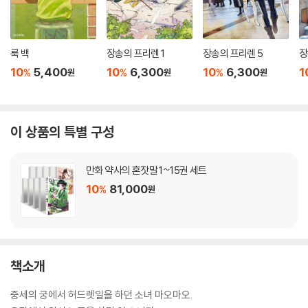
룩 백
장송의 프리렌 1
장송의 프리렌 5
장
10
5,400
10
6,300
10
6,300
1
%
%
%
원
원
원
이 상품의 특별 구성
만화 약사의 혼잣말 1~15권 세트
10
81,000
%
원
책소개
중세의 궁에서 허드렛일을 하던 소녀 마오마오.