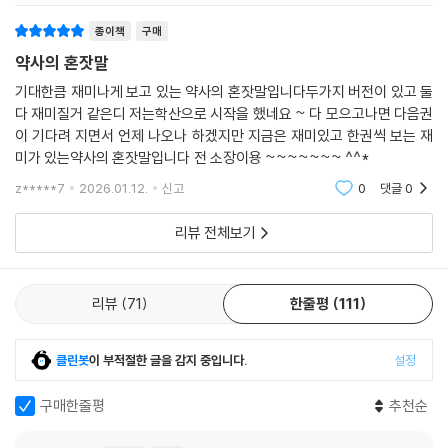
종이책
구매
약사의 혼잣말
기대한큼 재미나게 보고 있는 약사의 혼잣말입니다두가지 버전이 있고 둘
다 재미질거 같은디 저는학산으로 시작을 했네요 ~ 다 모으고나면 다음권
이 기다려 지면서 언제 나오나 하겠지만 지금은 재미있고 한권씩 보는 재
미가 있는약사의 혼잣말입니다 전 소장이용 ~~~~~~~ ^^*
z*****7
2026.01.12.
신고
0
댓글
0
리뷰 전체보기
리뷰
71
한줄평
111
클린봇
이 부적절한 글을 감지 중입니다.
설정
구매한줄평
추천순