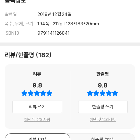
품목정보
발행일
2019년 12월 24일
쪽수, 무게, 크기
194쪽 | 212g | 128*183*20mm
ISBN13
9791141126841
리뷰/한줄평
182
리뷰
한줄평
9.8
9.8
리뷰 쓰기
한줄평 쓰기
혜택 및 유의사항
혜택 및 유의사항
리뷰
71
한줄평
111