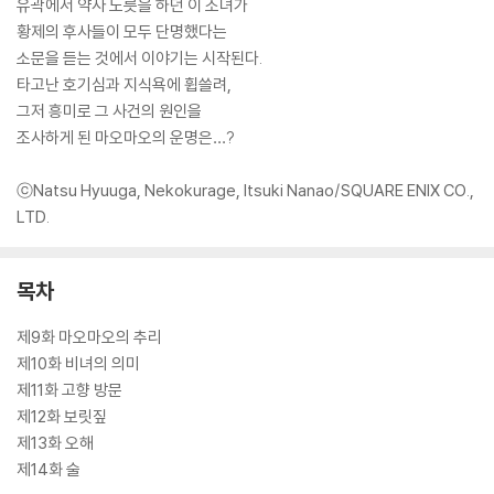
유곽에서 약사 노릇을 하던 이 소녀가
황제의 후사들이 모두 단명했다는
소문을 듣는 것에서 이야기는 시작된다.
타고난 호기심과 지식욕에 휩쓸려,
그저 흥미로 그 사건의 원인을
조사하게 된 마오마오의 운명은…?
ⓒNatsu Hyuuga, Nekokurage, Itsuki Nanao/SQUARE ENIX CO.,
LTD.
목차
제9화 마오마오의 추리
제10화 비녀의 의미
제11화 고향 방문
제12화 보릿짚
제13화 오해
제14화 술