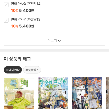
만화 약사의 혼잣말 14
10
5,400
%
원
만화 약사의 혼잣말 13
10
5,400
%
원
더보기
이 상품의 태그
#애니원작
#넷플릭스