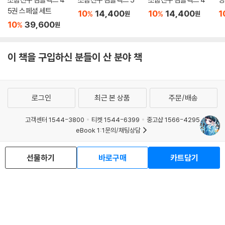
5권 스페셜 세트
10
14,400
10
14,400
1
%
%
원
원
10
39,600
%
원
이 책을 구입하신 분들이 산 분야 책
로그인
최근 본 상품
주문/배송
고객센터 1544-3800
티켓 1544-6399
중고샵 1566-4295
eBook 1:1문의/채팅상담
예스이십사(주) 사업자 정보
선물하기
바로구매
카트담기
이용약관
개인정보처리방침
청소년보호정책
PC버전
회사소개
거래처관계자께
도서홍보
광고
Copyright © YES24 Corp. All Rights Reserved.
MATOM11