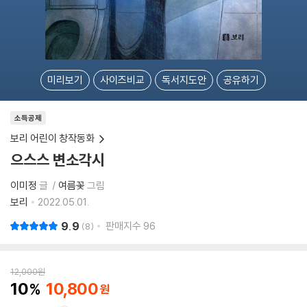
미리보기
사이즈비교
독서지도안
공유하기
소득공제
보리 어린이 창작동화
으스스 변소각시
이미정
글
여름꽃
그림
보리
2022.05.01.
9.9
판매지수
96
8
12,000
원
10
10,800