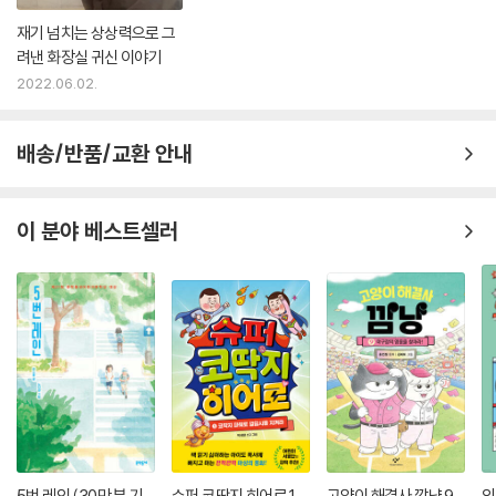
재기 넘치는 상상력으로 그
려낸 화장실 귀신 이야기
2022.06.02.
배송/반품/교환 안내
이 분야 베스트셀러
5번 레인 (30만 부 기
슈퍼 코딱지 히어로 1
고양이 해결사 깜냥 9
의