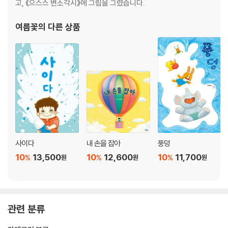
고, 《으스스 변소각시》에 그림을 그렸습니다.
여름꽃
의 다른 상품
사이다
내 손을 잡아
풍덩
10
13,500
10
12,600
10
11,700
%
%
%
원
원
원
관련 분류