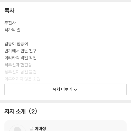
목차
추천사
작가의 말
업둥이 참둥이
변기에서 만난 친구
머리카락 비밀 작전
터주신과 한판승
성주신이 남긴 물건
이루어지지 않은 소원
은그릇과 환생꽃
목차 더보기
삼신할망이 준 선물
저자 소개
2
글
이미정