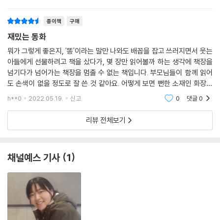
들이라면 공감 할 수 있는 고민들에 대하여해결하고 위로
· 환상의 세계를 익살스럽고 따뜻하게 표현한 그림
받는 예쁜 내용이라참 좋아요불안함을 당당하게 마
종이책
구매
여름꽃 작가는 다채로운 색감과 맑은 느낌이 도는 수채화 그림을 통해, 이
재밌는 동화
승과 저승을 넘나드는 환상적인 모험을 아름답게 표현했습니다. 작가의 섬
뭐가 그렇게 좋은지, '똥'이라는 말만 나와도 배꼽을 잡고 쓰러지면서 웃는
세한 붓질 아래서 터줏대감, 성주신, 칠성신, 삼신할망 그리고 삼도천과 서
아들에게 선물하려고 책을 샀다가, 몇 장만 읽어볼까 하는 생각에 책장을
천 꽃밭까지 우리 겨레가 상상하던 저승 세계와 신들의 모습이 생생하게
넘기다가 넘어가는 책장을 멈출 수 없는 책입니다. 부모님들이 함께 읽어
펼쳐집니다. 뿐만 아니라, 무서운 화장실 귀신을 엉뚱하고 발랄하게 표현
도 손색이 없을 정도로 잘 쓴 것 같아요. 어떻게 보면 뻔한 소재인 화장실
한 점도 인상적입니다. 이처럼 때론 익살스럽고 때론 따뜻한 그림의 분위
귀신 이야기를 이렇게 재밌게, 쓸 수 있다니.^^ 글밥도 적당히 많아서, 10
h**0
2022.05.19.
신고
0
댓글
0
기가 요덕이와 변소각시의 우정을, 그리고 가족들의 사랑을 깨달아 가는
살 전
요덕이의 모습을 더욱 돋보이게 합니다.
리뷰 전체보기
채널예스 기사
1