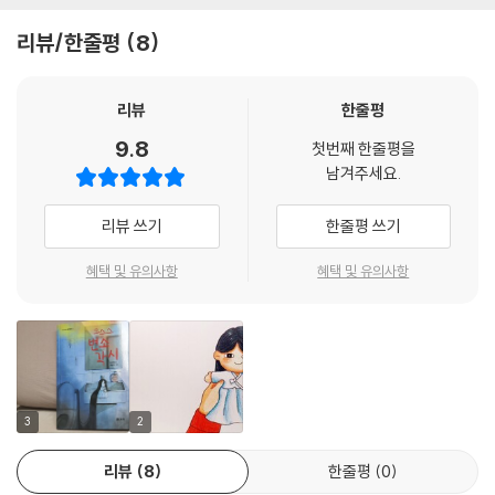
각시와 맞닥뜨립니다. 변소각시는 요덕이를 잔뜩 겁주지만 사실 변기 물통
리뷰/한줄평
8
속에 숨어 머리카락이나 세며 지내는 불쌍한 귀신입니다. 요덕이는 왠지
자신과 닮아 보이는 변소각시와 금세 친구가 됩니다. 요덕이와 변소각시는
할머니를 골려 주기 위해 비밀 작전을 펼치기로 마음을 모읍니다. 그러다
리뷰
한줄평
변소각시는 부엌을 지키는 조왕신에게 혼쭐이 나고, 화가 난 요덕이는 변
9.8
첫번째 한줄평을
소각시를 데리고 집을 뛰쳐나갑니다. 그리고 한 고개, 한 고개 넘어서며 문
남겨주세요.
제를 해결하는 옛이야기처럼 차례차례 여러 신들과 만납니다. 신들은 무섭
고 위엄 있게 등장하지만, 요덕이와 변소각시에게 일부러 속아 주기도 하
리뷰 쓰기
한줄평 쓰기
며 도움을 줍니다. 요덕이와 변소각시는 모험을 무사히 마치고 바라는 소
원을 이룰 수 있을까요?
혜택 및 유의사항
혜택 및 유의사항
작가는 괴담, 귀신이라는 소재에 우정이라는 재료를 보태 매력 넘치는 이
야기를 만들었습니다. 인간과 귀신이라는 너무나 다른 두 존재가 함께 어
려움을 헤쳐 나가는 과정이 감동적으로 펼쳐집니다. 요덕이와 변소각시가
우정을 나누며 한층 성장하는 모습을 통해, 서로의 진짜 모습은 마음을 나
눠야 알 수 있음을, 아무리 달라도 친구가 될 수 있음을 깨닫게 합니다. 아
3
2
이들은 『변소각시』가 그리는 색다른 성장과 우정 이야기를 읽으며 마음이
리뷰
8
한줄평
0
좀 더 따뜻하고 단단하게 자라날 것입니다.