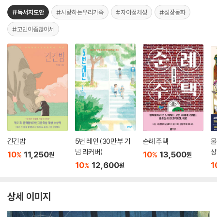
#독서지도안
#사랑하는우리가족
#자아정체성
#성장동화
#고민이좀많아서
긴긴밤
5번 레인 (30만 부 기
순례 주택
물
념 리커버)
상
10
11,250
10
13,500
%
%
원
원
10
12,600
1
%
원
상세 이미지