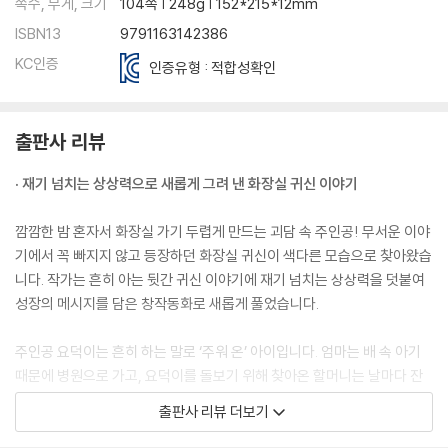
쪽수, 무게, 크기
104쪽 | 248g | 152*215*12mm
ISBN13
9791163142386
KC인증
인증유형 : 적합성확인
출판사 리뷰
· 재기 넘치는 상상력으로 새롭게 그려 낸 화장실 귀신 이야기
깜깜한 밤 혼자서 화장실 가기 두렵게 만드는 괴담 속 주인공! 무서운 이야
기에서 꼭 빠지지 않고 등장하던 화장실 귀신이 색다른 모습으로 찾아왔습
니다. 작가는 흔히 아는 뒷간 귀신 이야기에 재기 넘치는 상상력을 덧붙여
성장의 메시지를 담은 창작동화로 새롭게 풀었습니다.
주인공 요덕이는 흔히 하는 말로 ‘주워 온’ 아이입니다. 엄마는 배 속 아기
때문에 병원으로 가고, 요덕이를 돌보기 위해 찾아온 할머니는 날마다 잔
소리만 합니다. 요덕이는 할머니의 잔소리도 싫지만 무엇보다 ‘업둥이’라
출판사 리뷰 더보기
는 소리가 가장 듣기 싫습니다. 마음 깊은 곳에 꽁꽁 숨겨 둔 불만과 섭섭함
을 쿡쿡 찌르기 때문이지요. 그러던 어느 날 밤, 요덕이는 화장실에서 변소