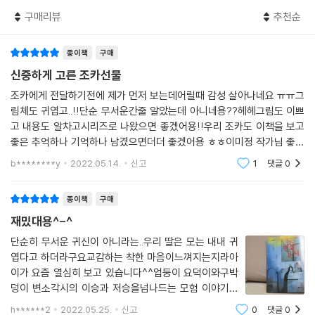
구매리뷰
추천순
· 누구나 공감할 수 있는, 마음속 응어리를 풀어 주는 성장 동화!
종이책
구매
작가는 흥미진진한 서사와 빠른 전개 속에 아이들이라면 누구나 공감할 수
있는 고민을 풀어놓았습니다. 어린이가 열 살 즈음이면 자기 정체성에 천
신중하게 고른 조카선물
천히 눈을 뜹니다. 그리고 요덕이처럼 내가 누군지, 나는 어디에서 왔는지,
조카에게 전달하기전에 제가 먼저 보는데어릴때 감성 살아나네요 ㅠㅠ그
부모가 정말 나를 사랑하는지, 그동안 당연시했던 세상에 의심이 생기며
림체도 귀엽고..!!단순 무서운간줄 알았는데 아니네용??헤헤그림도 이쁘
작은 변화에도 불안해합니다. 그러나 이런 마음을 솔직하게 드러내기도 어
고 내용도 알차고시리즈로 나왔으면 좋겠어용!!우리 조카도 이책을 보고
렵습니다. 자칫 질투나, 투정처럼 사소한 문제로 치부되거나 ‘속 좁은 아
좋은 추억하나 기억하나 남겼으면더더 좋겠어용 ㅎㅎ이미정 작가님 좋은
이’로 비춰질 수 있기 때문입니다.
책 만들어주셔서 감사해요~~*^^*지인이추천해주셔서 눈여겨보다 산건
b********y
2022.05.14.
신고
1
댓글
0
데 후회없네영ㅋㅋㅋ
아이들은 이야기를 읽으며, 그동안 말하지 못하고 숨겨 두었던 응어리를
종이책
구매
요덕이가 갖고 있는 결핍에 겹쳐 보게 됩니다. 그러면서 요덕이를 자기 자
재밌대용^-^
신처럼 느끼게 될지도 모릅니다. 마음속 응어리를 녹여 낼 따뜻한 기회를
만나는 것입니다. 요덕이와 변소각시가 이승과 저승을 넘나드는 특별한 모
단순히 무서운 귀신이 아니라는..우리 딸은 모는 내내 귀
엽다고 하더라구요교감하는 착한 마음이느껴지는지라아
험을 겪으며 조금씩 성장해 가는 것처럼, 아이들도 『변소각시』를 통해 마
이가 요즘 열심히 보고 있습니다^^업둥이 요덕이와구박
음속에 꽁꽁 숨겨 두었던 불안함과 당당하게 마주하고 자기만의 답을 찾는
덩이 변소각시의 이승과 저승을넘나드는 모험 이야기를
소중한 시간을 갖게 될 것입니다.
통하여다양한 사랑을 알아가요가족들의 사랑 그리고아이
h******2
2022.05.25.
신고
0
댓글
0