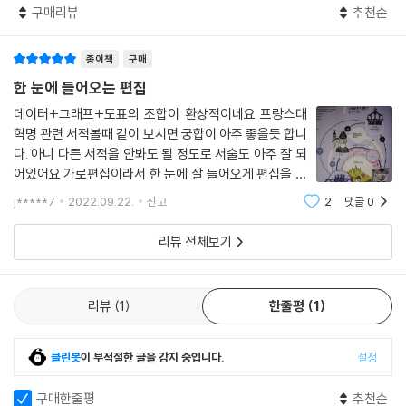
구매리뷰
추천순
1776년 영국으로부터 ‘독립’을 선언했다. 프랑스는 1750년 이후 흉년의
국민공회는 거의 만장일치로 왕의 책임을 고소했다. 그러나 책략적이건,
두려움, 고물가로 생긴 불만, 자유로운 상거래의 거부감, 정치적 요구와 사
아니면 외국 통치자들과 협상의 기회를 얻기 위해서건, 또는 사형을 거부
종이책
구매
회적 적대감이 복잡하게 뒤엉키면서 폭동이 잇따라 일어났다. 특히 1788
하기 위해서건, 의원의 절반이 왕의 사형을 바라지 않았다. 모든 자코뱅파
년과 1789년에는 매우 격렬한 봉기가 줄을 이었으며, 1789년 7월 14일
한 눈에 들어오는 편집
의원과 수많은 평원파 의원에 30명 정도의 지롱드파 의원을 더한 나머지
바스티유 요새 정복을 계기로 혁명의 소용돌이에 본격적으로 휘말리기 시
데이터+그래프+도표의 조합이 환상적이네요 프랑스대
반은 왕의 사형에 찬성했다.
작했다. 프랑스 혁명은 여느 혁명 중 하나였고 역사상 처음 일어난 것도 아
혁명 관련 서적볼때 같이 보시면 궁합이 아주 좋을듯 합니
--- p.40
니었다. 그런데도 어째서 근대 혁명을 말할 때 늘 맨 앞자리에 자리하게 되
다. 아니 다른 서적을 안봐도 될 정도로 서술도 아주 잘 되
었을까?
어있어요 가로편집이라서 한 눈에 잘 들어오게 편집을 하
혁명의 역사에서 전쟁은 중요한 자리를 차지했다. 그것은 혁명을 촉진하고
였습니다. 다만 조심해서 페이지 넘기기를 해야할듯 하네
j*****7
2022.09.22.
신고
2
댓글
0
급진화하고 변화시켜 국민의 운명과 같이하는 요소가 되었다. 그 덕에 프
요 당시 신분제사회 폐단에 대한 구조를 아주 상세하고
프랑스 혁명이 일어나기 전까지 ‘혁명’이라는 말은 천체의 회전이나 정치
랑스인은 나폴레옹 원정을 준비할 수 있었고, 먼 훗날 제3공화국이 1914
보기쉽게 잘 보여줍니다. 평민은 교회
적 갈등을 지칭하는 평범한 말이었지만 프랑스의 사례를 통해 그 의미가
리뷰 전체보기
년에 1794년의 추억을 동원할 수 있었다. 사실 전쟁과 혁명은 더 깊이 연
단박에 바뀌었다. 프랑스 혁명은 유럽과 남북 아메리카에 상당한 영향을
결되었다. 18세기 후반부터 유럽과 아메리카 대륙은 아메리카 독립전쟁으
끼쳤는데, ‘위로부터의 혁명’에서 ‘아래로부터의 혁명’에 이르기까지 여러
로 갈등을 빚으며 혼란스러웠는데, 당시 프랑스는 중요한 역할을 했다.
가지 혁명을 부추기는 분위기를 조성했으며, 1792년 조직적인 혁명가 집
리뷰
1
한줄평
1
--- p.72
단이 군주정을 전복하고 곧이어 왕과 왕비를 단두대의 이슬로 사라지게 만
든 충격적인 사건으로 ‘혁명’에 또 다른 의미까지 추가했다. 무엇보다 프랑
클린봇
이 부적절한 글을 감지 중입니다.
설정
19세기 초, 클라우제비츠Clausewitz는 혁명전쟁으로 불거진 단절을 강
스 혁명은 근대국가의 초석을 놓았고 프랑스인의 국민성을 형성하는 데 지
조하면서 ‘절대적 전쟁’에 대해 말했다. 그러나 이러한 관념은 모호하고 이
대한 영향을 끼쳤다. 나아가 자유·평등·정의라는 인류 보편의 가치와 공포
구매한줄평
추천순
념적인 요소를 담고 있으므로 마구 써서는 안 된다. 몇십 년 동안 혁명기 10