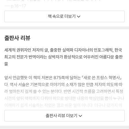
--- p.16~17
책 속으로 더보기
1791년 6월 21일, 루이 16세와 가족은 한밤에 파리를 떠나 반혁명가로 알
려진 부이예 장군이 주둔하고 있는 몽메디로 향했다. 그는 세심히 도주 준
비를 했지만, 거의 막판에 운도 나쁘고 결단력도 부족해서 실패하고 말았
출판사 리뷰
다. 아마 부이예 장군의 실질적 도움을 받지 못한 탓도 있었을 것이다. 국회
의원 일부는 도주가 아니라 납치라고 했지만, 어쨌든 이 사건 때문에 나라
세계적 권위자인 저자의 글, 출중한 실력파 디자이너의 인포그래픽, 한국
가 크게 흔들렸다. 단 며칠 만에 그 소식이 방방곡곡에 퍼졌고, 사람들은 내
최고의 전문가 번역이라는 삼박자가 환상적으로 어우러진 아름다운 출판
전의 고통과 반혁명의 두려움에 사로잡혔다. 사람들은 즉시 격렬히 반응하
물
고 나흘에 걸쳐 왕을 파리로 데려갔다. 그러는 동안 정치투쟁은 급진적으
로 바뀌었다. 공권력에 맞서다 목숨을 잃는 사람도 있었다. 일주일은 놀라
앞서 언급했듯 이 책의 저본은 875쪽에 달하는 『새로 쓴 프랑스 혁명사』
운 모험으로 끝나지 않고 프랑스 역사를 바꾸었다.
다. 역사 서술은 기본적으로 이야기의 소재가 많은 만큼 저자의 의도에 따
--- p.28
라 얼마든지 길게 쓸 수 있는 분야다. 반면 시간적 흐름을 고려하면서 특정
사건의 앞뒤 맥락까지 다뤄야 하므로 방대한 내용의 핵심만을 뽑아 누구나
1792년 여름은 진정한 혁명이 일어나 프랑스가 군주정과 근본적으로 결
이해하기 쉽게 서술하는 작업은 결코 쉬운 일이 아니다. 더구나 갖가지 이
별하는 시기다. 1789년부터 자리 잡은 의회군주정/입헌군주정은 8월 10
유로 일어난 ‘혁명’이라는 대격변 자체와 그것을 둘러싼 10년 이상의 주요
출판사 리뷰 더보기
일의 반란으로 휩쓸렸다. 적군이 북방을 침입하고 파리를 직접 위협하던
흐름을 한눈에 파악할 수 있게 명료한 이미지로 시각화하기 위해서는 데이
때였다. 정치권력의 빈자리가 생기고, 정변을 조직한 반란 코뮌/혁명 코뮌
터 디자이너의 역량도 뛰어나야 한다. 또한 이렇게 중요한 책일수록 번역