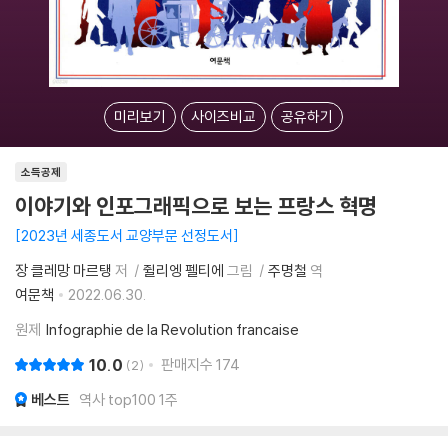
미리보기
사이즈비교
공유하기
소득공제
이야기와 인포그래픽으로 보는 프랑스 혁명
2023년 세종도서 교양부문 선정도서
장 클레망 마르탱
저
쥘리엥 펠티에
그림
주명철
역
여문책
2022.06.30.
원제
Infographie de la Revolution francaise
10.0
판매지수
174
2
베스트
역사 top100 1주