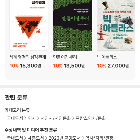
세계 열정의 삼각관계
만들어진 뿌리
빅 아틀라스
10
15,300
10
13,500
10
27,000
%
%
%
원
원
원
관련 분류
카테고리 분류
국내도서
역사
서양사/서양문화
프랑스역사/문화
수상내역 및 미디어 추천 분류
국내도서
세종도서
2023년 교양도서
역사/지리/관광