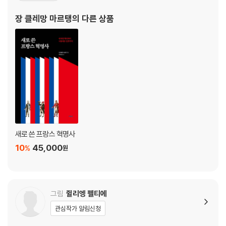
총재정부, 혁명의 마지막 불꽃
말에 대한 진실Les Echos de la Terreu
장 클레망 마르탱
의 다른 상품
우리의 유산
참고문헌
찾아보기
새로 쓴 프랑스 혁명사
10
45,000
%
원
그림
쥘리엥 펠티에
관심작가 알림신청