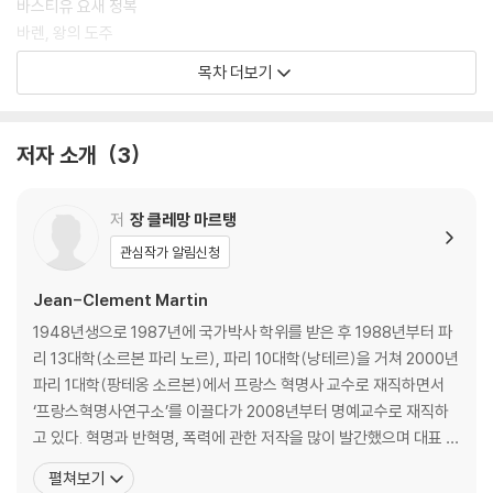
바스티유 요새 정복
바렌, 왕의 도주
1792년 8월 10일, 제2의 혁명
목차 더보기
왕과 왕비 그리고 혁명
2부 대혼란
저자 소개
3
1789년 10월, 여성의 돌발 출현
교회의 위기와 전국신분회
저
장 클레망 마르탱
부동산 혁명
관심작가 알림신청
식민지와 노예제 폐지
군대의 혁명
Jean-Clement Martin
1948년생으로 1987년에 국가박사 학위를 받은 후 1988년부터 파
3부 적대관계와 경쟁관계
리 13대학(소르본 파리 노르), 파리 10대학(낭테르)을 거쳐 2000년
파리 1대학(팡테옹 소르본)에서 프랑스 혁명사 교수로 재직하면서
공포정이라고 말씀하셨나요?
‘프랑스혁명사연구소’를 이끌다가 2008년부터 명예교수로 재직하
예외적인 방데, 공공의 적 1호
고 있다. 혁명과 반혁명, 폭력에 관한 저작을 많이 발간했으며 대표 저
반란, 투사들과 도적떼
서는 다음과 같다. 『1793년 1월 21일, 왕의 처형L’Execution du ro
펼쳐보기
반혁명
i, 21 janvier 1793』, Perrin, 2021. 『공포정의 메아리 - 국가의 거짓