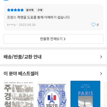
정이라는 폭력을 결합함으로써 새로운 역사의 길을 열었다. 그러나 바로
년간에 일어난 새로운 형태의 전쟁에 ‘잔인’과 ‘전면전’의 개념을 적용했다.
그 때문에 프랑스 혁명은 항상 조심스럽게 해석해야 하는 과제를 남기기도
한편 1930년대 이후에는 혁명의 군대를 소련 군대의 선구자로 여기기 시
종이책
구매
했다.
작했다. (중략) 혁명전쟁은 전에 없이 강도가 높았다는 이유보다는 전에
프랑스 혁명을 도표를 통해 이해하기 쉽습니다.
볼 수 없을 만큼 이념적인 성격이 짙기 때문에 최초의 전면전이라 할 수 있
프랑스 혁명이 일어난 18세기 후반 이후 세계는 정치, 경제, 과학기술, 문
k***a
2022.09.26.
0
다. 공화국은 유럽에 공화국 원리를 강요하고 무력으로 그 체제를 심기만
화 등 다방면에서 놀랍게 발전했으며 노예해방은 물론 (당시에 비하면) 상
을 원했으며, 그 이유만으로 유럽과 전쟁을 벌였던 것이다.
당한 양성 평등도 이루었다. 그러나 강대국과 약소국의 차이는 여전하고
한줄평 전체보기
--- p.78
미중 갈등, 러-우 전쟁처럼 각국 간의 갈등과 대립 또한 끊이지 않는다. 각
나라 안에서도 정치적·종교적·지역적 차이가 심각한 갈등을 부추기는 경
로베스피에르, 공포정, 단두대(또는 기요틴)는 혁명의 성격을 말해주는 세
우 역시 매우 많다. 지구상에 숱한 나라들이 있고 80억에 달하는 어마어마
배송/반품/교환 안내
요소다. 그러나 목을 치는 기계, 정치적 폭력, 본보기가 될 만한 혁명가의
한 사람들이 살아가는 한 갖가지 갈등을 피하기는 어려울 것이다. 그럼에
모습으로 혁명을 요약하기란 불가능하다. 차라리 우리는 단두대의 발명을
도 심각하게 민주주의가 후퇴하거나 경제가 파탄 나거나 인류 보편의 가치
시대적 맥락에 놓고, 혁명가들의 정치적 적대관계가 어떻게 전국에서, 특
가 훼손되는 경우에 언제 어느 나라에서든 혁명이 일어날 것이다.
이 분야 베스트셀러
히 파리에서 탄압을 시작하게 만들고 그 위험성을 극대화했는지, 또 로베
스피에르가 어떻게 ‘공포정’을 발명한 괴물이 되었는지 설명해주는 사실로
그리고 그때 인류는 프랑스 혁명의 사례에서 중요한 교훈을 얻게 될 것이
돌아갈 필요가 있다.
다. 가장 가까운 사례로 우리는 ‘4·19혁명’과 ‘촛불혁명’으로 두 번이나 대
--- p.82
통령을 하야시킨 경험이 있지 않은가! 그러므로 역사 속의 프랑스 혁명은
끝났다고 할 수 있을지 모르겠지만 ‘혁명’ 그 자체는 언제나 살아 있는 주제
프랑스 혁명사에서 로베스피에르의 처형을 중요한 전환점이라고 생각하
라고 할 수 있다. 뉴턴의 제3법칙으로 알려져 있는 ‘작용-반작용의 법칙’은