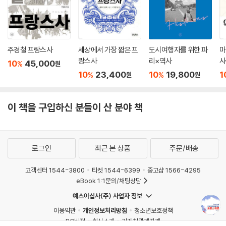
는 이유는 무엇인가? 가장 막강한 인간을 어떻게 아침에 고소하고, 저녁에
물리세계뿐 아니라 인간 사회에도 적용되는 만고불변의 진리이므로.
옥에 가두고, 이튿날 처형할 수 있었을까? 1794년 7월 27일, 공화력 2년
테르미도르 9일에 적대진영이 분명히 구축되지 않은 상태에서 의원들은
프랑스 혁명은 민주주의의 본질과 국제질서 문제까지 이해할 수 있는 주제
막연히 맞서다가 우연히 전환점을 맞이했다. 한 달 뒤부터 로베스피에르가
다
주경철 프랑스사
세상에서 가장 짧은 프
도시여행자를 위한 파
마
‘공포정’을 실시했다고 비난하기 시작했고, 모든 역사는 그것을 받아 적었
랑스사
리×역사
사
으며, 그렇게 해서 공포정치가 로베스피에르의 암울한 전설이 생겼다. 당
10
45,000
%
원
이 책의 저자 마르탱이 프랑스 혁명의 세계적 권위자인 것처럼 이 책의 번
10
23,400
10
19,800
1
시 로베스피에르는 프랑스에 ‘공포정’을 실시했다는 혐의를 받았고, 그의
%
%
원
원
역자 주명철 명예교수 또한 국내에서 최초로 ‘프랑스 혁명사 10부작’을 집
적들, 이른바 ‘테르미도르 반동파’는 로베스피에르를 괴물로 만들면서 보
필한 최고의 전문가다(이 밖에도 관련 저·역서 또한 상당하다). 주 교수는
르도·리옹·마르세유 같은 곳에서 자행한 학살의 책임을 벗어버렸다. 게다
‘프랑스 혁명사 10부작’에서와 마찬가지로 우리가 여전히 프랑스 혁명을
이 책을 구입하신 분들이 산 분야 책
가 우리는 로베스피에르가 추진한 정책이 이러한 상황을 허용한 이유가 무
주목해야 하는 이유로 민주주의의 중요성을 언급한다. 책의 출간을 앞두고
엇인지도 이해해야 한다.
출판사와 진행한 인터뷰에서 주명철 교수는 다음과 같이 이 책의 의의를
--- p.86
짚어주었다.
로그인
최근 본 상품
주문/배송
혁명은 세계를 변화시키는 모범이며 진보의 원천으로 여겨진다. 특히 카를
역사는 역사가 또는 개인이 재체험할 때마다 되살아난다. 프랑스 혁명의
고객센터 1544-3800
티켓 1544-6399
중고샵 1566-4295
마르크스는 프랑스 혁명을 연구하고 비판했다.
역사도 마찬가지다. 독자는 이 책에서 프랑스 혁명뿐 아니라 인간사 전반
eBook 1:1문의/채팅상담
에 관한 통찰력을 키울 수 있다. 프랑스 혁명은 현대 프랑스의 기원이며, 민
1789년 바스티유 요새 정복을 기뻐한 독일의 사상가 두 명의 반응은 유명
예스이십사(주) 사업자 정보
주주의의 본질과 국제질서 문제까지 이해할 수 있는 안목을 주는 주제다.
하다.
이용약관
개인정보처리방침
청소년보호정책
사회관계를 이해하려면 무엇보다도 적대관계에 뿌리내린 대립만큼 타협
PC버전
회사소개
거래처관계자께
의 책략에도 주목해야 하며, 또 사회관계뿐 아니라 국제질서에서도 개인과