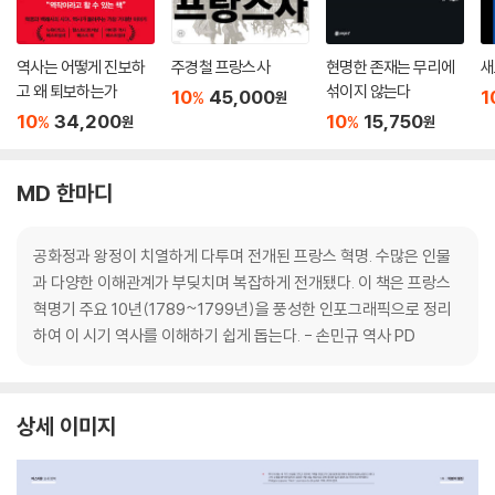
역사는 어떻게 진보하
주경철 프랑스사
현명한 존재는 무리에
새
고 왜 퇴보하는가
섞이지 않는다
10
45,000
1
%
원
10
34,200
10
15,750
%
%
원
원
MD 한마디
공화정과 왕정이 치열하게 다투며 전개된 프랑스 혁명. 수많은 인물
과 다양한 이해관계가 부딪치며 복잡하게 전개됐다. 이 책은 프랑스
혁명기 주요 10년(1789~1799년)을 풍성한 인포그래픽으로 정리
하여 이 시기 역사를 이해하기 쉽게 돕는다. - 손민규 역사 PD
상세 이미지