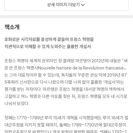
상세 이미지 더보기
책소개
호화로운 시각자료를 풍성하게 곁들여 프랑스 혁명을
직관적으로 이해할 수 있게 도와주는 훌륭한 개설서
프랑스 혁명의 세계적 권위자인 장 클레망 마르탱이 2012년에 내놓은 『새
로 쓴 프랑스 혁명사Nouvelle histoire de la Revolution francaise』
는 그의 대표작이라 할 수 있는데, 독자들의 꾸준한 관심 덕에 2019년 87
5쪽짜리 신서판으로 다시 나왔으며 더할 나위 없이 훌륭한 ‘개설서’라는
평가를 받는 저작이다. 마르탱은 프랑스 혁명을 대서양 혁명의 맥락에서
고찰하고 여느 혁명과 다른 이유를 찾은 뒤, 프랑스 혁명을 모두 네 시기로
나눠서 보았다.
첫째는 1770~1789년 루이 15세가 개혁을 시작했음에도 루이 16세가 절
대군주정을 지키지 못할 때까지, 둘째는 1789~1792년에 절대군주정이
입헌군주정으로 바뀌었으나 결국 왕정이 몰락할 때까지, 셋째는 1792~1