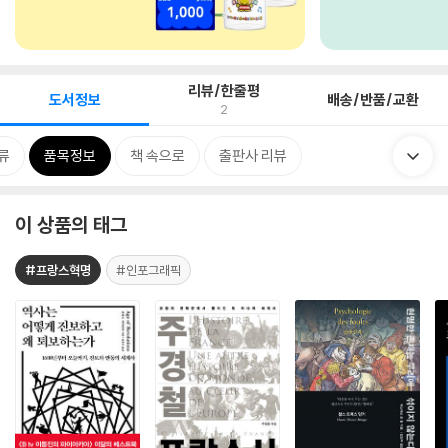
리뷰/한줄평
도서정보
배송/반품/교환
2
류
품목정보
책 속으로
출판사 리뷰
이 상품의 태그
#프랑스혁명
#인포그래픽