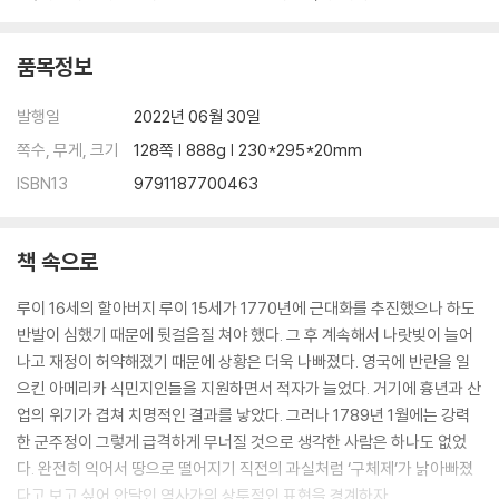
품목정보
발행일
2022년 06월 30일
쪽수, 무게, 크기
128쪽 | 888g | 230*295*20mm
ISBN13
9791187700463
책 속으로
루이 16세의 할아버지 루이 15세가 1770년에 근대화를 추진했으나 하도
반발이 심했기 때문에 뒷걸음질 쳐야 했다. 그 후 계속해서 나랏빚이 늘어
나고 재정이 허약해졌기 때문에 상황은 더욱 나빠졌다. 영국에 반란을 일
으킨 아메리카 식민지인들을 지원하면서 적자가 늘었다. 거기에 흉년과 산
업의 위기가 겹쳐 치명적인 결과를 낳았다. 그러나 1789년 1월에는 강력
한 군주정이 그렇게 급격하게 무너질 것으로 생각한 사람은 하나도 없었
다. 완전히 익어서 땅으로 떨어지기 직전의 과실처럼 ‘구체제’가 낡아빠졌
다고 보고 싶어 안달인 역사가의 상투적인 표현을 경계하자.