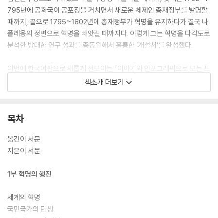
795년에 공화국이 공포정을 거치면서 새로운 체제인 총재정부를 발명할
때까지, 끝으로 1795~1802년에 총재정부가 혁명을 유지하다가 결국 나
폴레옹의 정변으로 혁명을 빼앗길 때까지다. 이렇게 그는 혁명을 다각도로
분석한 방대한 연구 성과를 총동원해서 훌륭한 ‘개설서’를 완성했다.
이번에 한국어판으로 새롭게 선보이는 『이야기와 인포그래픽으로 보는 프
랑스 혁명』은 이 개설서를 바탕으로 실력파 데이터 디자이너인 쥘리엥 펠
책소개 더보기
티에의 참신한 감각을 더해 보기 드문 인문교양서로 재탄생한 역작이다.
이 책은 프랑스 혁명기 주요 10년(1789~1799년)을 중심으로 혁명 전후
의 정치·경제·사회·문화의 구조와 핵심 인물·사건들의 관계를 함축적인 글
목차
과 호화로운 시각자료를 통해 직관적으로 이해할 수 있게 도와준다. 또한
프랑스 혁명에 관심 있는 일반 독자는 물론 전공자나 역사 연구자들에게도
옮긴이 서문
프랑스 혁명의 핵심과 큰 줄기를 단숨에 파악할 수 있는 지름길을 제공할
지은이 서문
것이며, 곁에 두고 자주 들춰보면서 스스로 프랑스 혁명의 모습을 입체적
으로 구축할 수 있도록 도와주는 조력자 역할을 톡톡히 해낼 것이다.
1부 혁명의 행진
세계의 혁명
국민국가의 탄생