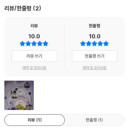
이 입법의회에 남아 있는 의원들, 대신들과 경쟁하기 시작했다. 이들에게
자의 역할 역시 매우 지대하게 마련이다.
리뷰/한줄평
2
는 새 의회인 국민공회를 소집해서 새로운 체제, 이 경우 공화국을 세우도
록 할 책임이 있었다. 8월 10일은 적대적인 세력들의 장기적 힘겨루기가
이 책은 결코 쉽지 않은 이 세 가지 작업이 환상적으로 조화를 이뤄 탄생한
마침내 정점을 찍은 날이었다. 왕은 반란군에게 맞설 수 있는 병력을 주위
덕에 그 어떤 책보다 소장 욕구를 불러일으키기에 부족함이 없다. 그리고
리뷰
한줄평
에 모아놓고 있었다. 그날은 혼란스럽게 흘러갔다. 왕과 의원들은 각자 복
일단 손에 넣으면 들춰보지 않을 도리가 없다. 저자가 서문에서 밝혔듯 처
10.0
10.0
잡한 정치적 속셈을 품은 채 상황에 대처했고, 격돌과 학살로 1,000명 이
음부터 차근차근 읽지 않고 관심 가는 장면이나 사건, 인물 위주로 골라 읽
상이 숨진 하루였다.
어도 무방하다. 고급스러운 색감의 큰 판형에 시원시원한 그림과 매우 상
--- p.34
세한 자료성 이미지들이 어우러져 중요한 역사적 데이터를 효과적으로 보
리뷰 쓰기
한줄평 쓰기
여줄 뿐 아니라 번역자의 세심한 각주가 보태져 한국어판을 읽는 독자들에
1793년 1월 21일, 왕의 처형은 혁명과 프랑스 역사에서 중대 전환점이다.
게 원서 이상의 고급 정보를 풍부하게 전달하고 있기 때문이다. 진지하고
혜택 및 유의사항
혜택 및 유의사항
많은 사람이 종종 확신하는 바와 달리 예측하지 못한 사건이었다. 1792년
방대한 역사서를 열심히 읽고자 하는 독자층이 점점 줄어들고 있는 세태에
8월 10일, 입법의회 의원들은 왕과 가족을 환영했다. 그들은 무기가 그날
맞춰 이 책은 시각적 요소에 더 친숙한 젊은 독자들에게 한층 가까이 다가
의 운명을 결정해주리라고 기대했다. 그들은 뤽상부르 궁에 왕과 가족을
갈 것이며, 각 분야의 역사서 서술에도 중요한 힌트를 제공할 것이다.
정착시킬 예정이었다. 그러나 상퀼로트, 아니 자코뱅파는 불편한 옛날 건
물인 탕플 탑에 감옥을 마련하자고 강력히 주장하고, 왕을 빨리 죽이지 못
혁명은 마른하늘에 날벼락처럼 일어나지 않았다
했으므로 재판이라도 하자고 요구했다. 로베스피에르가 상퀼로트를 지지
했을 때, 마라처럼 왕에게 가장 적대적인 자코뱅파는 거의 두 달 동안 국민
17세기 후반부터 영국과 프랑스를 비롯한 유럽과 남북 아메리카 등 대서
공회 의원들이 판사 노릇을 할 재판을 조직했다. 거리에서 국민공회를 압
리뷰
1
한줄평
1
양 세계는 개혁, 폭동, 반란, 전쟁, 독립, 혁명, 반혁명이라는 큰 흐름에 휘
박하는데도 확실한 평결을 내리지 못했다.
청거렸다. 영국은 1688년에 ‘명예혁명’에 성공했으며, 아메리카합중국은