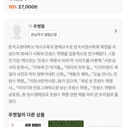
10
27,000
%
원
역
주명철
관심작가 알림신청
한국교원대학교 역사교육과 명예교수로 한국서양사학회 회장을 지
냈으며 18세기 사회와 프랑스 혁명을 집중적으로 연구해왔다. 그동
안 지은 책으로는 ‘프랑스 혁명사 10부작’ 시리즈를 비롯해 『서양 금
서의 문화사』, 『지옥에 간 작가들』, 『파리의 치마 밑』, 『다이아몬드 목
걸이 사건과 마리 앙투아네트 신화』, 『계몽과 쾌락』, 『오늘 만나는 프
랑스 혁명』, 『이판사판역사판』 등이 있으며, 『새로 쓴 프랑스 혁명
사』, 『이야기와 인포그래픽으로 보는 프랑스 혁명』, 『프랑스 혁명의
공포정』 등 앙시앵레짐과 프랑스 혁명 관련 책을 여러 권 우리말로 옮
겼다.
주명철
의 다른 상품