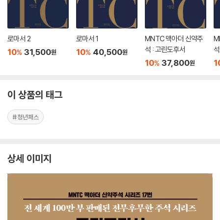
로마서 2
로마서 1
MNTC 맥아더 신약주
M
석 : 고린도후서
석
10
31,500
10
40,500
%
%
원
원
10
37,800
1
%
원
이 상품의 태그
#청년패스
상세 이미지