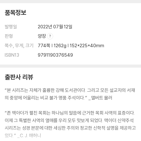
품목정보
발행일
2022년 07월 12일
판형
양장
쪽수, 무게, 크기
774쪽 | 1262g | 152*225*40mm
ISBN13
9791190376549
출판사 리뷰
“본 시리즈는 자체가 훌륭한 강해 도서관이다. 그리고 모든 설교자의 서재
의 중앙에 어울리는 비교 불가 명품 주석이다.” _앨버트 몰러
“존 맥아더가 펼친 목회는 하나님의 말씀에 근거한 목회 사역의 표증이다.
이제 그 특별한 사역의 열매를 우리 모두 맛보게 되었다. 맥아더 신약주석
시리즈는 성경 본문에 대한 세심한 주의와 정교한 신학적 설명을 제공하고
있다.” _C. J. 매허니