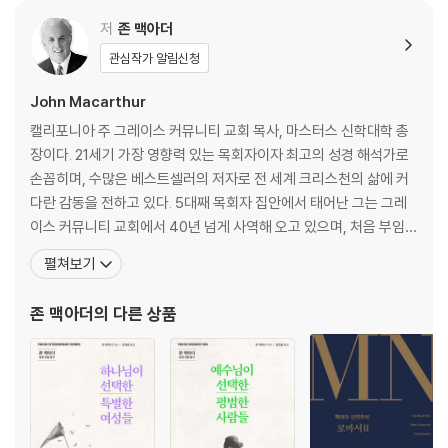
12. 영적 아버지의 표식(4:14-21)
13. 교회 내 음행(5:1-13)
저
존 맥아더
14. 금지된 송사(6:1-11)
관심작가 알림신청
15. 그리스도인의 자유와 성적 자유(6:12-20)
16. 결혼해야 하는가, 하지 말아야 하는가?(7:1-7)
John Macarthur
17. 결혼에 대한 하나님의 지침(7:8-16)
캘리포니아 주 그레이스 커뮤니티 교회 목사, 마스터스 신학대학 총
18. 그리스도인과 사회 혁명(7:17-24)
장이다. 21세기 가장 영향력 있는 목회자이자 최고의 성경 해석가로
19. 독신으로 남아야 하는 이유(7:25-40)
손꼽히며, 수많은 베스트셀러의 저자로 전 세계 크리스천의 삶에 커
20. 그리스도인의 자유, 그 한계(8:1-13)
다란 감동을 전하고 있다. 5대째 목회자 집안에서 태어난 그는 그레
21. 하나님의 사람 후원하기(9:1-14)
이스 커뮤니티 교회에서 40년 넘게 사역해 오고 있으며, 처음 부임할
22. 자신의 자유를 사용하길 거부하라(9:15-27)
때 설교 이외의 모든 교회 업무는 사양한다는 조건을 내세운 것으로
펼쳐보기
23. 과신은 위험하다(10:1-13)
유명하다. 그는 부임한 후 오직 말씀으로 양육해 성도 1만 명이 넘는
24. 우상숭배, 그 진실(10:14-22)
교회로 성장시키면서, 교회는 진리의 말씀만으로 충분하다는 것을
존 맥아더
의 다른 상품
25. 하나님의 영광을 위해 자유를 사용하라(10:23-11:1)
증명하여 많은 목회자의 모델이 되었다. 또한 그는 국제
26. 여성의 종속과 평등(11:2-16)
27. 주의 만찬(11:17-34)
28. 위조된 성령의 은사, 그 배경과 테스트(12:1-3)
29. 영적 은사, 그 근원과 목적(12:4-7)
30. 영적 은사, 그 다양성(12:8-11)