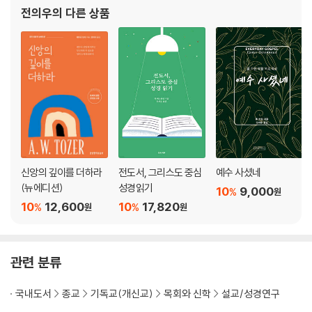
화상 번역 최우수상(목회자료부문)을 수상한 바 있으며, 그리스도인
전의우
의 다른 상품
참고 문헌
번역가를 위한 온라인 카페를 운영 중이기도 하다. 번역한 책으로
헬라어 색인
히브리어 색인
성경 색인
주제 색인
신앙의 깊이를 더하라
전도서, 그리스도 중심
예수 사셨네
(뉴에디션)
성경읽기
10
9,000
%
원
10
12,600
10
17,820
%
%
원
원
관련 분류
국내도서
종교
기독교(개신교)
목회와 신학
설교/성경연구