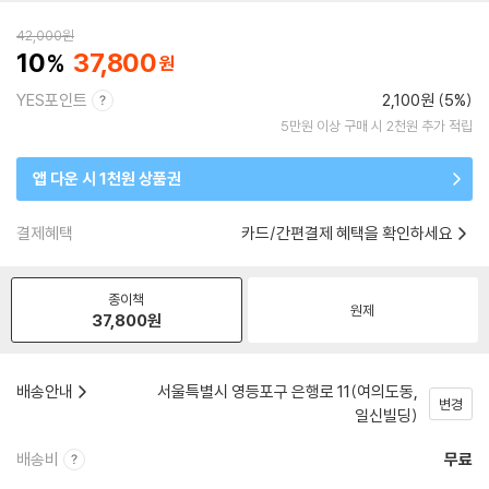
42,000
원
10
37,800
YES포인트
2,100원 (5%)
5만원 이상 구매 시 2천원 추가 적립
앱 다운 시 1천원 상품권
결제혜택
카드/간편결제 혜택을 확인하세요
종이책
원제
37,800
원
배송안내
서울특별시 영등포구 은행로 11(여의도동,
변경
일신빌딩)
배송비
무료