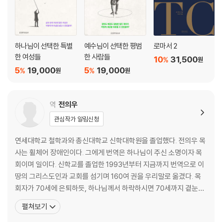
31. 일치와 다양성(12:12-19)
32. 독립이 아니라 상호 의존(12:20-31)
33. 사랑이 제일이다(13:1-3)
34. 사랑의 특징 1(13:4-5)
하나님이 선택한 특별
예수님이 선택한 평범
로마서 2
35. 사랑의 특징 2(13:6-7)
한 여성들
한 사람들
10
31,500
%
원
36. 사랑은 영원하다(13:8-13)
5
19,000
5
19,000
%
%
원
원
37. 방언의 은사, 그 위치(14:1-19)
38. 방언의 은사, 그 목적과 절차(14:20-28)
39. 예언의 절차(14:29-40)
역
전의우
40. 그리스도의 부활, 그 증거(15:1-11)
관심작가 알림신청
41. 몸의 부활, 그 중요성(15:12-19)
42. 부활 계획(15:20-28)
연세대학교 철학과와 총신대학교 신학대학원을 졸업했다. 전의우 목
43. 부활이 부여하는 동기(15:29-34)
사는 휠체어 장애인이다. 그에게 번역은 하나님이 주신 소명이자 목
44. 우리의 부활체(15:35-49)
회이며 일이다. 신학교를 졸업한 1993년부터 지금까지 번역으로 이
45. 죽음을 이기는 승리(15:50-58)
땅의 그리스도인과 교회를 섬기며 160여 권을 우리말로 옮겼다. 목
46. 연보에 관하여(16:1-4)
회자가 70세에 은퇴하듯, 하나님께서 하락하시면 70세까지 곁눈질
47. 주님의 일을 주님의 방식으로(16:5-12)
하지 않고 오롯이 번역만 하다가 은퇴하고픈 소망을 안고 추풍령 경
펼쳐보기
48. 능력 있는 삶을 위한 원리(16:13-14)
상북도 김천에서 아내와 함께 살아가고 있다. 2004년 기독교출판문
49. 사랑의 교제, 그 표식(16:15-24)