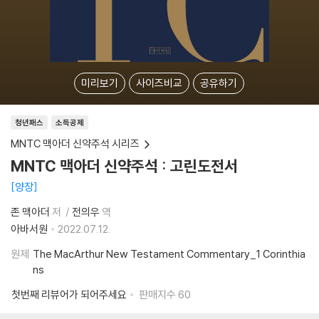
미리보기
사이즈비교
공유하기
청년패스
소득공제
MNTC 맥아더 신약주석 시리즈
MNTC 맥아더 신약주석 : 고린도전서
양장
존 맥아더
저
전의우
역
아바서원
2022.07.12.
원제
The MacArthur New Testament Commentary_1 Corinthia
ns
첫번째 리뷰어가 되어주세요
판매지수
60