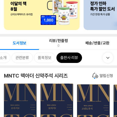
리뷰/한줄평
도서정보
배송/반품/교환
0
 소개
관련분류
품목정보
출판사 리뷰
MNTC 맥아더 신약주석 시리즈
알림신청