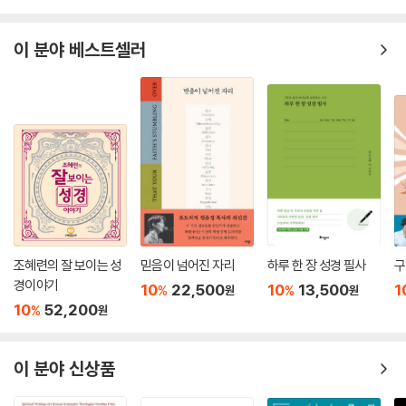
씀, 곧 진리의 말씀을 알아야 하고(딤후 2:15), 그 말씀이 우리 안에 풍성히
거해야 한다(골 2:16). 그러므로 내 목회의 핵심은 살아 있는 하나님의 말
이 분야 베스트셀러
씀이 그분의 백성에게 살아 있도록 돕는 것이다. 이것은 즐겁고 보람된 모
험이다. 이 신약성경 주석 시리즈는 이처럼 성경을 풀어내고 적용하는 데
목적이 있다. 어떤 주석은 무엇보다도 언어학적이다. 어떤 주석은 매우 신
학적이다. 어떤 주석은 주로 설교 형식이다.
이 주석은 전문적으로 언어학적이지 않지만, 정확한 해석에 도움이 될 경
우에 언어학적 면을 다룬다. 이 주석은 신학 논의를 폭넓게 다루지 않지만,
각 본문의 핵심 교리들(doctrines, 가르침)이 성경 전체와 어떻게 연결되
는지에 초점을 맞춘다. 이 주석은 설교 형식을 띠지 않지만, 일반적으로 하
나의 주제를 하나의 장(章)에서 다루면서 개요를 분명하게 제시하고 사고
조혜련의 잘 보이는 성
믿음이 넘어진 자리
하루 한 장 성경 필사
구
의 논리적 흐름을 따른다. 대다수 진리는 다른 성경 본문과 연결해 설명하
경이야기
10
22,500
10
13,500
1
%
%
원
원
고 적용했다. 한 단락의 문맥을 제시한 후, 저자의 전개와 추론을 세밀하게
10
52,200
%
원
따라가려 노력했다.
성령께서 하나님 말씀의 각 부분에서 하시는 말씀을 독자들이 온전히 이해
이 분야 신상품
하고, 이로써 하나님의 계시가 신자들의 마음에 뿌리내려 더 큰 순종과 믿
음의 열매가 맺히길, 그래서 우리의 크신 하나님이 영광을 받으시길 기도