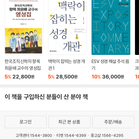
한다.
한국조직신학자 향목
맥락이 잡히는 성경 개
ESV 성경 해설 주석 욥
크
최윤배 교수의 영성집
관 1
기
과
5
22,800
5
28,500
10
36,000
1
%
%
%
원
원
원
이 책을 구입하신 분들이 산 분야 책
로그인
최근 본 상품
주문/배송
고객센터 1544-3800
티켓 1544-6399
중고샵 1566-4295