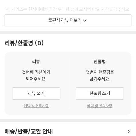
“이 시리즈는 현시대에서 가장 위대한 성경 교사의 단일 저작 신약주석으
로 명확하고 이해하기 쉬우며, 논리적이며 경건하다.” _ 마크 데버
출판사 리뷰 더보기
본 시리즈는 오늘날 가장 신뢰받는 성경학자 존 맥아더의 50여 년 목회 경
험과 지혜 그리고 성경 연구의 산물이다. 불필요하게 기술적이지 않으면서
리뷰/한줄평
0
모든 핵심 구절과 구문의 분석, 신학적인 통찰과 적용을 제공한다. 신학자
와 목회자, 신학생, 교사와 리더들에게 하나님의 말씀을 분명하게 드러내
어 영원히 목마르지 아니하는 하나님의 진리로 인도할 것이다.
리뷰
한줄평
첫번째 리뷰어가
첫번째 한줄평을
〈MNTC 시리즈 저자 서문〉
되어주세요.
남겨주세요.
신약성경을 강해하면서 늘 보람되고 거룩한 교제를 누린다. 내 목적은 한
리뷰 쓰기
한줄평 쓰기
결같다. 하나님의 말씀을 깨달으며 그분과 깊이 교제하고, 이 경험을 바탕
으로 한 단락의 의미를 그분의 백성에게 풀어주는 것이다. 느헤미야 8장 8
혜택 및 유의사항
혜택 및 유의사항
절 말씀처럼, 나는 힘써 각 단락의 “뜻을 해석한다.” 청중이 하나님의 말씀
을 정확히 듣고, 그러는 중에 그분께 반응하게 하기 위해서다.
배송/반품/교환 안내
단언컨대, 하나님의 백성은 하나님을 알아야 한다. 그러려면 하나님의 말