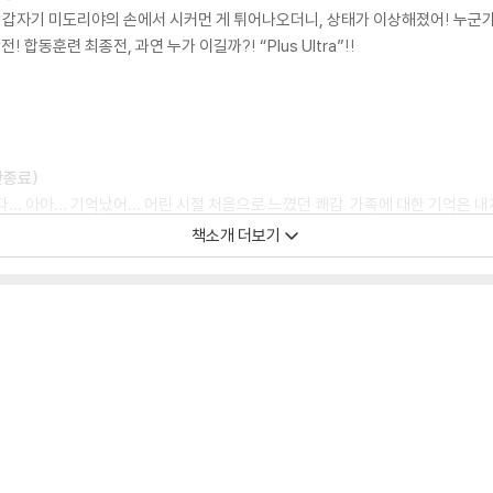
 갑자기 미도리야의 손에서 시커먼 게 튀어나오더니, 상태가 이상해졌어! 누군가 
 합동훈련 최종전, 과연 누가 이길까?! “Plus Ultra”!!
판종료)
다… 아아… 기억났어… 어린 시절 처음으로 느꼈던 쾌감. 가족에 대한 기억은 내
 이능력 해방군과 맞서 싸우던 빌런 연합. 최고지도자인 ‘리 디스트로’를 상대하
책소개 더보기
데--.
 종료 )
안이 비밀리에 입수한 정보-빌런들의 궐기-에 대항하기 위해, 전력상의 보험으
간 미도리야, 바쿠고, 토도로키. No.1 히어로인 엔데버 밑에서 햇병아리 히어
되는데---.
판종료)
내 히어로들의 빌런 아지트 일제 습격작전이 시작됐다.