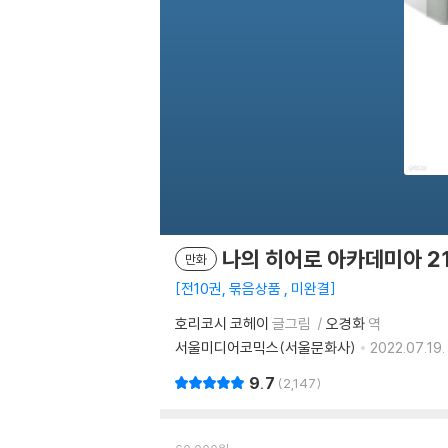
나의 히어로 아카데미아 2
만화
전10권, 묶음상품 , 미완결
호리코시 코헤이
글그림
오경화
역
서울미디어코믹스(서울문화사)
2022.07.19.
9.7
2,147