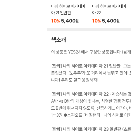
나의 히어로 아카데미
나의 히어로 아카데미
아 21 일반판
아 22
10
5,400
10
5,400
%
%
원
원
책소개
이 상품은 YES24에서 구성한 상품입니다.(낱개 
[만화] 나의 히어로 아카데미아 21 일반판 : 그
큰일났다! ‘노우무’가 또 거리에서 날뛰고 있어!
니까! 우리도 믿고 응원하자!
[만화] 나의 히어로 아카데미아 22 : 계승하는 
A반 vs B반의 개성이 빛나는, 치열한 합동 전
도 B반에 뒤쳐지지 않도록, 신중하게… 어? 야, 바
1~3권 ●스핀오프 [비질랜티 -나의 히어로 아카
[만화] 나의 히어로 아카데미아 23 일반판 (초판