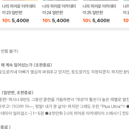
나의 히어로 아카데미
나의 히어로 아카데미
나의 히어로 아카데미
나
아 23 일반판
아 24 일반판
아 25 일반판
아 
10
5,400
10
5,400
10
5,400
10
%
%
%
원
원
원
반품 불가).
는 왜 계속 일어섰는가 (초판종료)
 토도로키네 아빠가 열심히 싸워주고 있지만, 토도로키도 걱정되겠지. 하지만 분명
것 (일반판, 초판종료)
투훈련! 역시나 B반도 그동안 훈련을 거듭하면서 ‘개성’이 훨씬 더 높은 레벨로 발
쿠고! 기다려! 아―, 정말! 내가 못 살아! 하지만 그래도 우린 “Plus Ultra”
데미아 일리걸스-] 1~5권 ●4컷만화 [나의 히어로 아카데미아 스매시!!] 전
종료 )