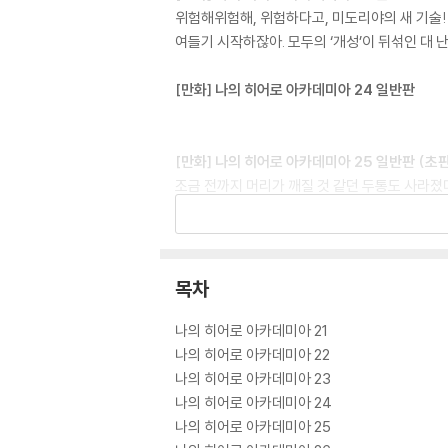
위험해위험해, 위험하다고, 미도리야의 새 기술!
여들기 시작하잖아. 모두의 ‘개성’이 뒤섞인 대 난전!
[만화] 나의 히어로 아카데미아 24 일반판
[만화] 나의 히어로 아카데미아 25 일반판 (초
조금 전까지 머리가 깨질 것 같던 두통도 사라졌
회도, 미래도 필요없어… 전부 박살나버리라고!!
기억을 되찾음과 동시에 엄청난 능력을 개방하는
[만화] 나의 히어로 아카데미아 26 일반판 (초판
목차
일선에서 활약하는 프로 히어로들은 호크스와 공
사정을 모른 채로, 엔데버 기획사에 인턴으로 들어
나의 히어로 아카데미아 21
히 토도로키 집안의 복잡한 가정사에도 말려들게 
나의 히어로 아카데미아 22
나의 히어로 아카데미아 23
[만화] 나의 히어로 아카데미아 27 일반판 (초
나의 히어로 아카데미아 24
히어로 VS 초현실 해방전선, 전면전쟁!! 마침
나의 히어로 아카데미아 25