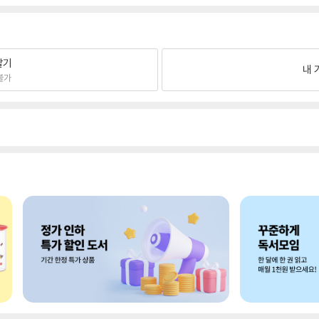
팔기
내 
불가