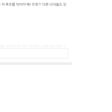
저 폭주를 막아야 해! 우왓?! 다른 녀석들도 모
게는 비극이 아니야. 히어로가 넘쳐나는 이런 사
던 시가라키 토무라는, 위기 상황에서 어릴 때의
로서 유에이 학생들의 실력 향상을 꾀한다. 이런
로 세 사람이 눈부신 성장을 보이는 가운데, 우연