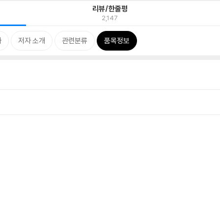
리뷰/한줄평
2,147
차
저자 소개
관련분류
품목정보