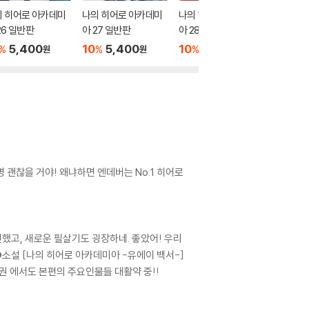
의 히어로 아카데미
나의 히어로 아카데미
나의 히어로 아카데미
나의 히
26 일반판
아 27 일반판
아 28
아 29 
5,400
10
5,400
10
5,400
10
5
%
%
%
%
원
원
원
 괜찮을 거야! 왜냐하면 엔데버는 No.1 히어로
전했고, 새로운 필살기도 굉장하네. 좋았어! 우리
!! ●소설 [나의 히어로 아카데미아 -유에이 백서-]
5권 에서도 본편의 주요인물들 대활약 중!!