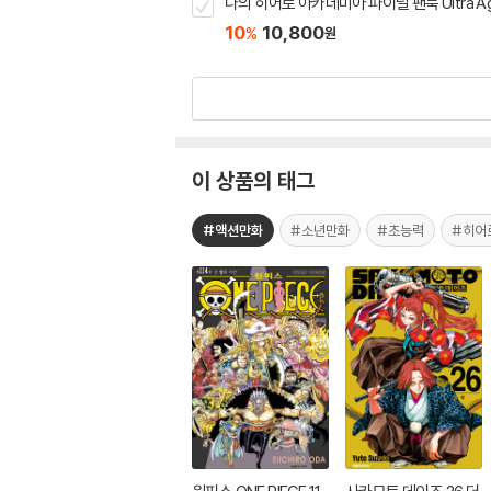
나의 히어로 아카데미아 파이널 팬북 Ultra A
10
10,800
%
원
이 상품의 태그
#액션만화
#소년만화
#초능력
#히어