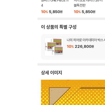
원피스 ONE PIECE 11
사카모토 데이즈 26 더
4
블특전판
10
5,850
10
5,850
%
%
원
원
이 상품의 특별 구성
나의 히어로 아카데미아 박스 
10
226,800
%
원
상세 이미지