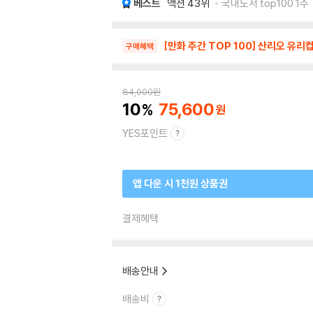
베스트
액션
43위
국내도서 top100 1주
[만화 주간 TOP 100] 산리오 유리컵
구매혜택
84,000
원
10
75,600
YES포인트
앱 다운 시 1천원 상품권
결제혜택
배송안내
배송비