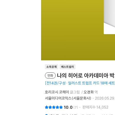
소득공제
베스트셀러
나의 히어로 아카데미아 박
만화
전14권/구성 : 일러스트 트럼프 카드 18매 세트
호리코시 코헤이
글그림
오경화
역
서울미디어코믹스(서울문화사)
2026.05.29.
10.0
판매지수
14,052
7