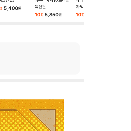
소 맨 23
카구라바치 10 트리플
나의 히어로 아카데미
나의 히
특전판
아 박스 세트 A
아 박스 
5,400
%
원
10
5,850
10
75,600
10
7
%
%
%
원
원