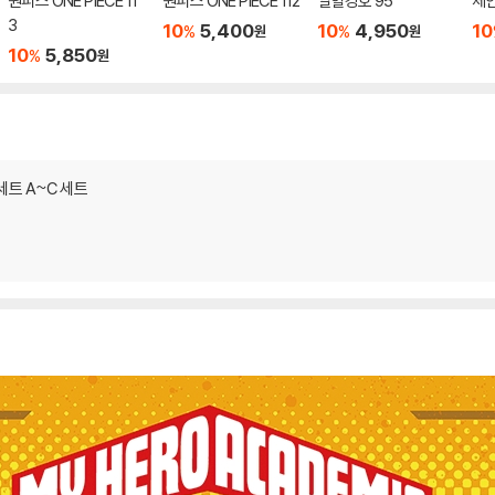
원피스 ONE PIECE 11
원피스 ONE PIECE 112
열혈강호 95
체인
3
10
5,400
10
4,950
10
%
%
원
원
10
5,850
%
원
세트 A~C 세트