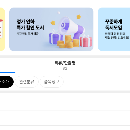
리뷰/한줄평
82
 소개
관련분류
품목정보