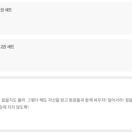
2권 세트
42권 세트
수 없을지도 몰라. 그렇다 해도 자신을 믿고 동료들과 함께 싸우자! 일어서라! 
습에 지지 않도록!