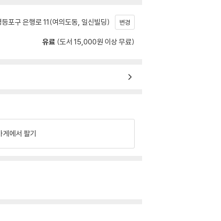
등포구 은행로 11(여의도동, 일신빌딩)
변경
유료
(도서 15,000원 이상 무료)
가게에서 팔기