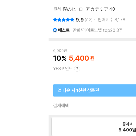
원서
僕のヒ-ロ-アカデミア 40
9.9
판매지수
8,178
82
베스트
만화/라이트노벨 top20 3주
6,000
원
10
5,400
YES포인트
앱 다운 시 1천원 상품권
결제혜택
종이책
5,400