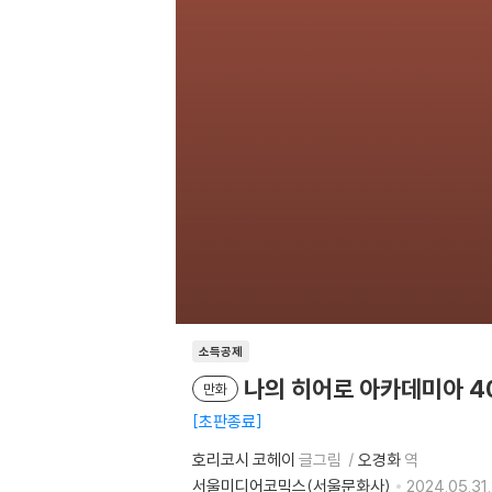
소득공제
나의 히어로 아카데미아 4
만화
초판종료
호리코시 코헤이
글그림
오경화
역
서울미디어코믹스(서울문화사)
2024.05.31.