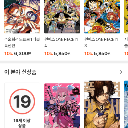
주술회전 모듈로 1 더블
원피스 ONE PIECE 11
원피스 ONE PIECE 11
사
특전판
4
3
블
10
6,300
10
5,850
10
5,850
1
%
%
%
원
원
원
이 분야 신상품