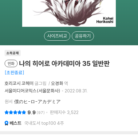
사이즈비교
공유하기
소득공제
나의 히어로 아카데미아 35 일반판
만화
초판종료
호리코시 코헤이
글그림
오경화
역
서울미디어코믹스(서울문화사)
2022.08.31.
원서
僕のヒ-ロ-アカデミア
9.9
판매지수
3,522
97
베스트
국내도서 top100 4주