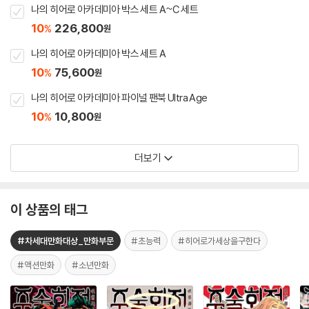
나의 히어로 아카데미아 박스 세트 A~C 세트
10
226,800
%
원
나의 히어로 아카데미아 박스 세트 A
10
75,600
%
원
나의 히어로 아카데미아 파이널 팬북 Ultra Age
10
10,800
%
원
더보기
이 상품의 태그
#차세대만화대상_만화부문
#초능력
#히어로가세상을구한다
#액션만화
#소년만화