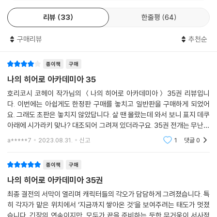
리뷰
33
한줄평
64
구매리뷰
추천순
종이책
구매
나의 히어로 아카데미아 35
호리코시 코헤이 작가님의 ＜나의 히어로 아카데미아＞ 35권 리뷰입니
다. 이번에는 아쉽게도 한정판 구매를 놓치고 일반판을 구매하게 되었어
요. 그래도 초판은 놓치지 않았답니다. 살 땐 몰랐는데 와서 보니 표지 데쿠
아래에 시가라키 맞나? 대조되어 그려져 있더라구요. 35권 전개는 무난하
게 봤던 것 같습니다. 결전이 벌어질 것 같고, 저도 힘내서 마저 끝까지 봐
a*****7
2023.08.31.
신고
1
댓글
0
야겠습니다.
종이책
구매
나의 히어로 아카데미아 35권
최종 결전의 서막이 열리며 캐릭터들의 각오가 담담하게 그려졌습니다. 특
히 각자가 맡은 위치에서 ‘지금까지 쌓아온 것’을 보여주려는 태도가 멋졌
습니다. 긴장의 연속이지만, 모두가 끝을 준비하는 듯한 무거움이 서사적