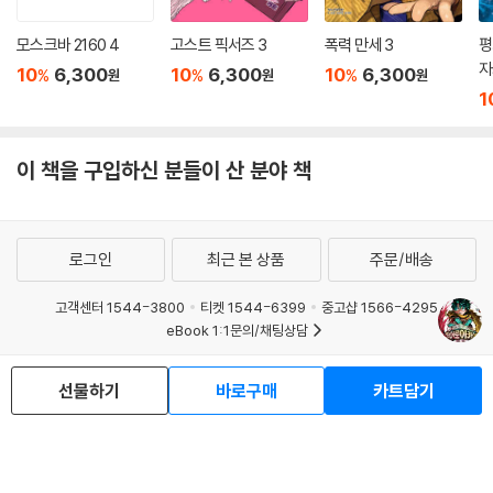
모스크바 2160 4
고스트 픽서즈 3
폭력 만세 3
평
자
10
6,300
10
6,300
10
6,300
%
%
%
원
원
원
1
이 책을 구입하신 분들이 산 분야 책
로그인
최근 본 상품
주문/배송
고객센터 1544-3800
티켓 1544-6399
중고샵 1566-4295
eBook 1:1문의/채팅상담
예스이십사(주) 사업자 정보
선물하기
바로구매
카트담기
이용약관
개인정보처리방침
청소년보호정책
PC버전
회사소개
거래처관계자께
도서홍보
광고
Copyright © YES24 Corp. All Rights Reserved.
MATOM5