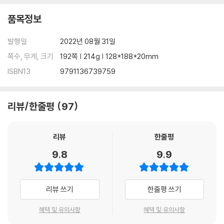
품목정보
발행일
2022년 08월 31일
쪽수, 무게, 크기
192쪽 | 214g | 128*188*20mm
ISBN13
9791136739759
리뷰/한줄평
97
리뷰
한줄평
9.8
9.9
리뷰 쓰기
한줄평 쓰기
혜택 및 유의사항
혜택 및 유의사항