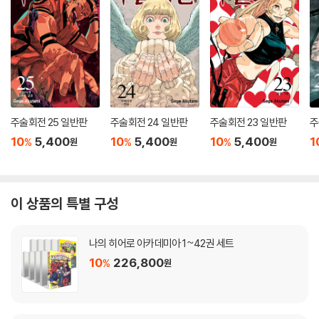
주술회전 25 일반판
주술회전 24 일반판
주술회전 23 일반판
주
10
5,400
10
5,400
10
5,400
1
%
%
%
원
원
원
이 상품의 특별 구성
나의 히어로 아카데미아 1~42권 세트
10
226,800
%
원