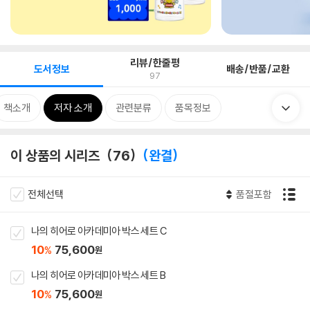
리뷰/한줄평
도서정보
배송/반품/교환
97
책소개
저자 소개
관련분류
품목정보
이 상품의 시리즈
76
완결
전체선택
품절포함
나의 히어로 아카데미아 박스 세트 C
10
75,600
%
원
나의 히어로 아카데미아 박스 세트 B
10
75,600
%
원