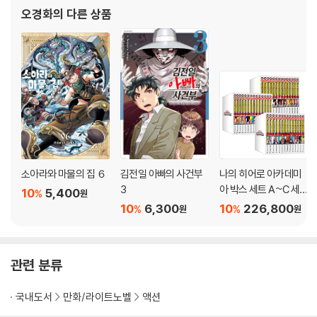
오경화
의 다른 상품
소아라와 마물의 집 ６
김전일 아빠의 사건부
나의 히어로 아카데미
3
아 박스 세트 A~C 세
10
5,400
%
원
트
10
6,300
10
226,800
%
%
원
원
관련 분류
국내도서
만화/라이트노벨
액션