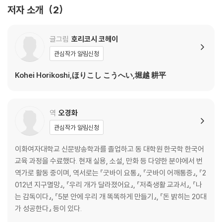
저자 소개
2
글그림
호리코시 코헤이
관심작가 알림신청
Kohei Horikoshi,ほりこし こうへい,堀越 耕平
역
오경화
관심작가 알림신청
이화여자대학교 신문방송학과를 졸업하고 동 대학원 한국학 한국어
교육 과정을 수료했다. 현재 실용, 소설, 만화 등 다양한 분야에서 번
역가로 활동 중이며, 역서로는 『굿바이 요통』, 『굿바이 어깨통증』, 『2
012년 지구멸망』, 『우리 개가 달라졌어요』, 『저축생활 교과서』, 『나
는 감독이다』, 『5분 안에 우리 개 똑똑하게 만들기』, 『돈 밝히는 20대
가 성공한다』 등이 있다.