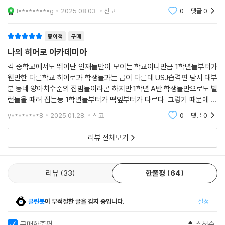
l*********g
2025.08.03.
신고
0
댓글
0
종이책
구매
나의 히어로 아카데미아
각 중학교에서도 뛰어난 인재들만이 모이는 학교이니만큼 1학년들부터가
웬만한 다른학교 히어로과 학생들과는 급이 다른데 USJ습격편 당시 대부
분 동네 양아치수준의 잡범들이라곤 하지만 1학년 A반 학생들만으로도 빌
런들을 때려 잡는등 1학년들부터가 떡잎부터가 다르다. 그렇기 때문에 어
릴때부터 총망받아온 인재인 바쿠고 카츠키가 이 학교에선 그저 상위권정
y********8
2025.01.28.
신고
0
댓글
0
도에 불과했다
리뷰 전체보기
리뷰
33
한줄평
64
클린봇
이 부적절한 글을 감지 중입니다.
설정
구매한줄평
추천순