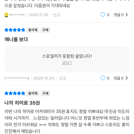
으로 깊었습니다. 다음권이 기대되네요
h*****n
2025.11.25.
신고
0
댓글
0
종이책
구매
애니를 보다
스포일러가 포함된 글입니다!
글보기
t**********4
2025.10.24.
신고
0
댓글
0
종이책
구매
나의 히어로 35권
이번 나의 히어로 아카데미아 35권 표지도 정말 이쁘네요!주인공 미도리
야와 시가라키.....느낌있는 일러입니다.어느덧 정말 후반부에 와있는 느낌
이라 먼가 아쉬워요 ㅠㅠ 작화도 정말 가면 갈 수록 이쁘고 스토리도 흥미
진진해서 재밌습니다