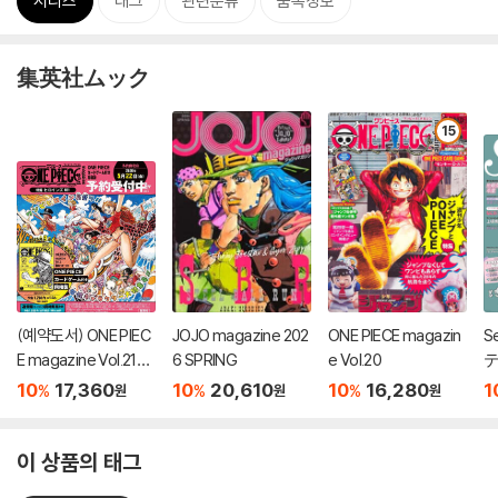
시리즈
태그
관련분류
품목정보
集英社ムック
15
(예약도서) ONE PIEC
JOJO magazine 202
ONE PIECE magazin
S
E magazine Vol.21
6 SPRING
e Vol.20
テ
(출판사 사정으로 12월
10
17,360
10
20,610
10
16,280
1
%
%
%
원
원
원
발매 예정)
이 상품의 태그