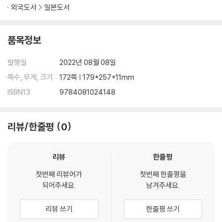
외국도서
일본도서
품목정보
발행일
2022년 08월 08일
쪽수, 무게, 크기
172쪽 | 179*257*11mm
ISBN13
9784081024148
리뷰/한줄평
0
리뷰
한줄평
첫번째 리뷰어가
첫번째 한줄평을
되어주세요.
남겨주세요.
리뷰 쓰기
한줄평 쓰기