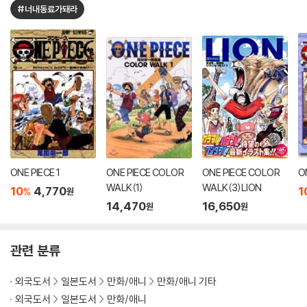
#너내동료가돼라
ONE PIECE 1
ONE PIECE COLOR
ONE PIECE COLOR
WALK(1)
WALK(3)LION
10
4,770
1
%
원
14,470
16,650
원
원
관련 분류
외국도서
일본도서
만화/애니
만화/애니 기타
외국도서
일본도서
만화/애니