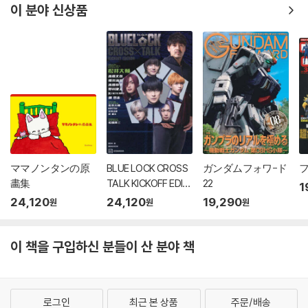
이 분야 신상품
ママノンタンの原
BLUE LOCK CROSS
ガンダムフォワ-ド
フ
畵集
TALK KICKOFF EDITI
22
1
ON
24,120
24,120
19,290
원
원
원
이 책을 구입하신 분들이 산 분야 책
로그인
최근 본 상품
주문/배송