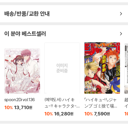
배송/반품/교환 안내
이 분야 베스트셀러
spoon.2Di vol.136
(예약도서) ハイキ
『ハイキュ-!!』ジャ
超
ュ-!! キャラクタ-
ンプ ゴミ捨て場の
イ
10
13,710
%
원
リミックス 絆
決戰
10
16,280
10
7,590
1
%
%
원
원
日向と影山 下?