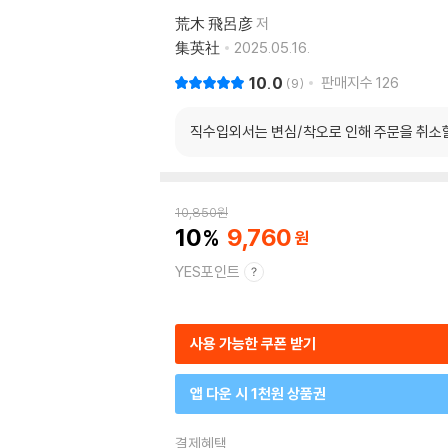
荒木 飛呂彦
저
集英社
2025.05.16.
10.0
판매지수
126
9
직수입외서는 변심/착오로 인해 주문을 취소
10,850
원
10
9,760
YES포인트
사용 가능한 쿠폰 받기
앱 다운 시 1천원 상품권
결제혜택