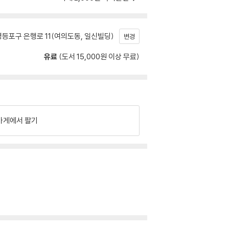
등포구 은행로 11(여의도동, 일신빌딩)
변경
유료
(도서 15,000원 이상 무료)
가게에서 팔기