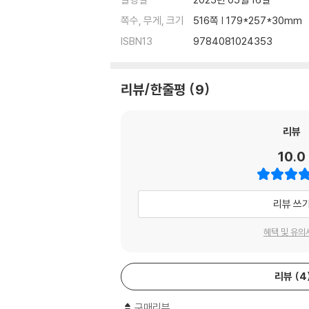
쪽수, 무게, 크기
516쪽 | 179*257*30mm
ISBN13
9784081024353
리뷰/한줄평
9
리뷰
10.0
리뷰 쓰
혜택 및 유의
리뷰
4
구매리뷰