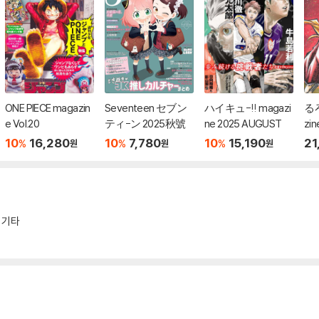
ONE PIECE magazin
Seventeen セブン
ハイキュ-!! magazi
る
e Vol.20
ティ-ン 2025秋號
ne 2025 AUGUST
zi
10
16,280
10
7,780
10
15,190
21
%
%
%
원
원
원
 기타