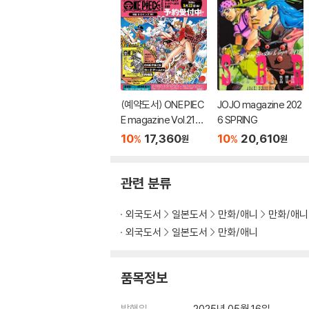
(예약도서) ONE PIEC
JOJO magazine 202
E magazine Vol.21
6 SPRING
(출판사 사정으로 12월
10
17,360
10
20,610
%
%
원
원
발매 예정)
관련 분류
외국도서
일본도서
만화/애니
만화/애니
외국도서
일본도서
만화/애니
품목정보
발행일
2025년 05월 16일