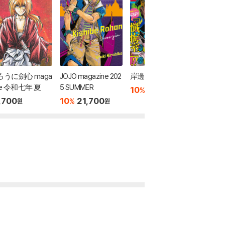
ろうに劍心 maga
JOJO magazine 202
岸邊露伴ジャンプ
ONE PI
ne 令和七年 夏
5 SUMMER
e Vol.19
10
9,760
%
원
,700
10
21,700
10
1
%
%
원
원