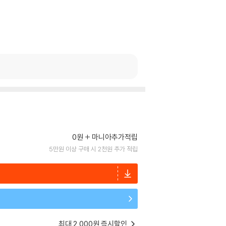
0원
마니아추가적립
5만원 이상 구매 시 2천원 추가 적립
최대 2,000원 즉시할인