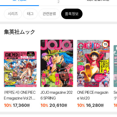
2
시리즈
태그
관련분류
품목정보
集英社ムック
15
(예약도서) ONE PIEC
JOJO magazine 202
ONE PIECE magazin
S
E magazine Vol.21
6 SPRING
e Vol.20
テ
(출판사 사정으로 12월
10
17,360
10
20,610
10
16,280
1
%
%
%
원
원
원
발매 예정)