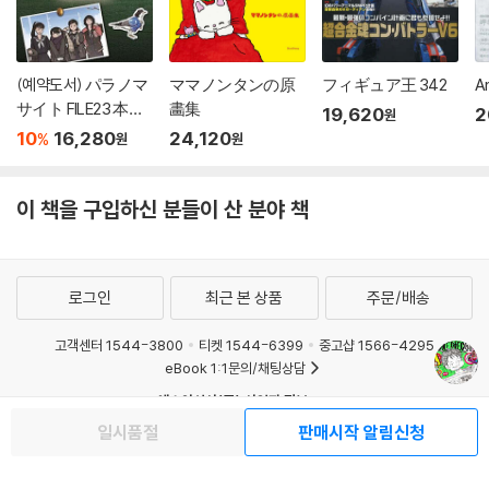
(예약도서) パラノマ
ママノンタンの原
フィギュア王 342
A
サイト FILE23 本所
畵集
19,620
2
원
七不思議/FILE38 伊
10
16,280
24,120
%
원
원
勢人魚物語 ポスト
カ?ドブック
이 책을 구입하신 분들이 산 분야 책
로그인
최근 본 상품
주문/배송
고객센터 1544-3800
티켓 1544-6399
중고샵 1566-4295
eBook 1:1문의/채팅상담
예스이십사(주) 사업자 정보
일시품절
판매시작 알림신청
이용약관
개인정보처리방침
청소년보호정책
PC버전
회사소개
거래처관계자께
도서홍보
광고