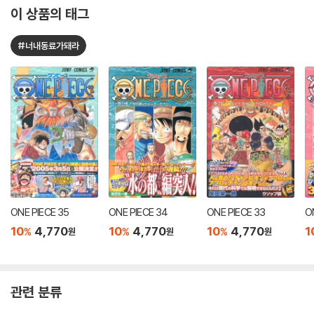
이 상품의 태그
#너내동료가돼라
ONE PIECE 35
ONE PIECE 34
ONE PIECE 33
O
10
4,770
10
4,770
10
4,770
1
%
%
%
원
원
원
관련 분류