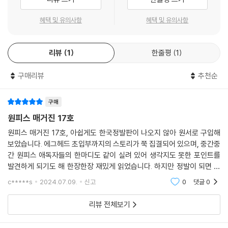
혜택 및 유의사항
혜택 및 유의사항
리뷰
1
한줄평
1
구매리뷰
추천순
구매
원피스 매거진 17호
원피스 매거진 17호, 아쉽게도 한국정발판이 나오지 않아 원서로 구입해
보았습니다. 에그헤드 초입부까지의 스토리가 쭉 집결되어 있으며, 중간중
간 원피스 애독자들의 한마디도 같이 실려 있어 생각지도 못한 포인트를
발견하게 되기도 해 한장한장 재밌게 읽었습니다. 하지만 정발이 되면 좋
겠어요
c*****s
2024.07.09.
신고
0
댓글
0
리뷰 전체보기