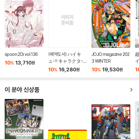
spoon.2Di vol.136
(예약도서) ハイキ
JOJO magazine 202
超
ュ-!! キャラクタ-
3 WINTER
イ
10
13,710
%
원
リミックス 絆
10
16,280
10
19,530
1
%
%
원
원
日向と影山 下?
이 분야 신상품