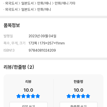
외국도서
일본도서
만화/애니
만화/애니 기타
외국도서
일본도서
만화/애니
품목정보
발행일
2023년 09월 04일
쪽수, 무게, 크기
172쪽 | 179*257*11mm
ISBN13
9784081024209
리뷰/한줄평
2
리뷰
한줄평
10.0
10.0
리뷰 쓰기
한줄평 쓰기