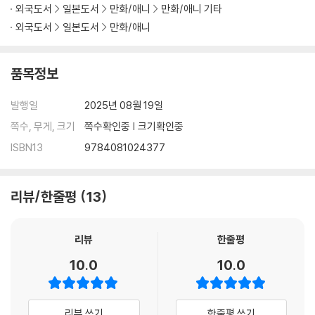
외국도서
일본도서
만화/애니
만화/애니 기타
외국도서
일본도서
만화/애니
품목정보
발행일
2025년 08월 19일
쪽수, 무게, 크기
쪽수확인중 | 크기확인중
ISBN13
9784081024377
리뷰/한줄평
13
리뷰
한줄평
10.0
10.0
리뷰 쓰기
한줄평 쓰기