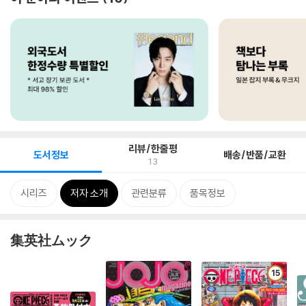
리뷰/한줄평
도서정보
배송/반품/교환
13
시리즈
저자 소개
관련분류
품목정보
集英社ムック
15