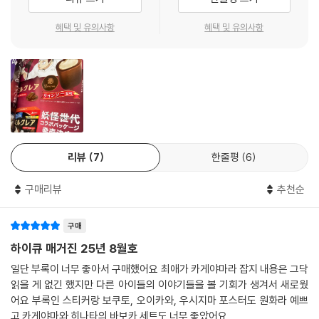
혜택 및 유의사항
혜택 및 유의사항
리뷰
7
한줄평
6
구매리뷰
추천순
구매
하이큐 매거진 25년 8월호
일단 부록이 너무 좋아서 구매했어요 최애가 카게야마라 잡지 내용은 그닥
읽을 게 없긴 했지만 다른 아이들의 이야기들을 볼 기회가 생겨서 새로웠
어요 부록인 스티커랑 보쿠토, 오이카와, 우시지마 포스터도 원화라 예쁘
고 카게야마와 히나타의 바보카 세트도 너무 좋았어요