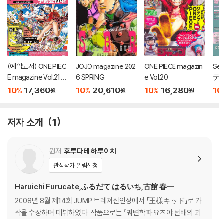
(예약도서) ONE PIEC
JOJO magazine 202
ONE PIECE magazin
S
E magazine Vol.21
6 SPRING
e Vol.20
テ
(출판사 사정으로 12월
10
17,360
10
20,610
10
16,280
1
%
%
%
원
원
원
발매 예정)
저자 소개
1
원저
후루다테 하루이치
관심작가 알림신청
Haruichi Furudate,ふるだて はるいち,古館 春一
2008년 8월 제14회 JUMP 트레져신인상에서 「王樣キッド」로 가
작을 수상하며 데뷔하였다. 작품으로는 『궤변학파 요츠야 선배의 괴