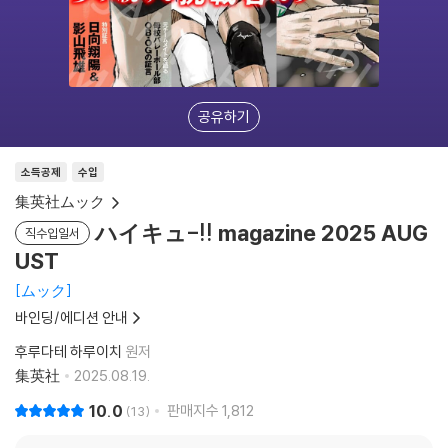
공유하기
소득공제
수입
集英社ムック
ハイキュ-!! magazine 2025 AUG
직수입일서
UST
ムック
바인딩/에디션 안내
후루다테 하루이치
원저
集英社
2025.08.19.
10.0
판매지수
1,812
13