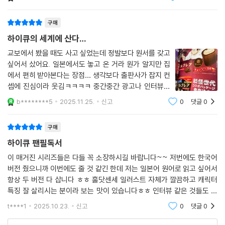
구매
하이큐의 세계에 산다…
교보에서 봤을 때도 사고 싶었는데 정발보다 원서를 갖고
싶어서 샀어요. 일본에서도 놓고 온 거라 원가 알지만 집
에서 편히 받아본다는 장점… 생각보다 출판사가 잡지 컨
셉에 진심이라 웃김ㅋㅋㅋㅋ 중간중간 광고나 인터뷰가
너무 현실 같음!!! 매년 발매해주기를 ㅠㅠ
b********5
2025.11.25.
신고
0
댓글
0
구매
하이큐 팬필독서
이 매거진 시리즈들은 다들 꼭 소장하시길 바랍니다~~ 저번에도 한국어
버전 줬으니까 이번에도 줄 것 같긴 한데 저는 일본어 원어로 읽고 싶어서
항상 두 버전 다 삽니다 ㅎㅎ 훌닷센세 일러스트 자체가 깔끔하고 캐릭터
특징 잘 살리시는 분이라 보는 맛이 있습니다ㅎㅎ 인터뷰 같은 것들도 현
재의 하이큐 멤버들을 볼 수 있어서 좋아요
t****1
2025.10.23.
신고
0
댓글
0