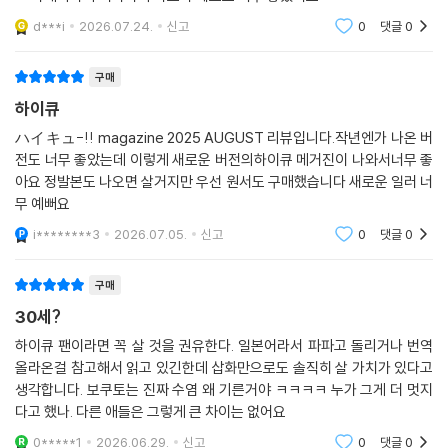
d***i
2026.07.24.
신고
0
댓글
0
구매
하이큐
ハイキュ-!! magazine 2025 AUGUST 리뷰입니다.작년엔가 나온 버
전도 너무 좋았는데 이렇게 새로운 버전의하이큐 메거진이 나와서너무 좋
아요 정발본도 나오면 살거지만 우선 원서도 구매했습니다 새로운 일러 너
무 예뻐요
i********3
2026.07.05.
신고
0
댓글
0
구매
30세?
하이큐 팬이라면 꼭 살 것을 권유한다. 일본어라서 파파고 돌리거나 번역
올라온걸 참고해서 읽고 있긴한데 삽화만으로도 솔직히 살 가치가 있다고
생각합니다. 보쿠토는 진짜 수염 왜 기른거야 ㅋㅋㅋㅋ 누가 그게 더 멋지
다고 했나. 다른 애들은 그렇게 큰 차이는 없어요
0*****1
2026.06.29.
신고
0
댓글
0