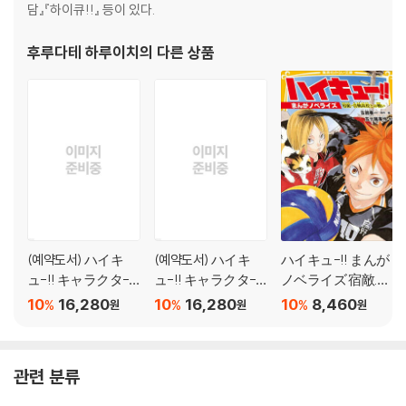
담』『하이큐!!』 등이 있다.
후루다테 하루이치
의 다른 상품
(예약도서) ハイキ
(예약도서) ハイキ
ハイキュ-!! まんが
ュ-!! キャラクタ-
ュ-!! キャラクタ-
ノベライズ 宿敵.音
リミックス 絆
リミックス 絆
駒高校との戰い
10
16,280
10
16,280
10
8,460
%
%
%
원
원
원
日向と影山 下?
日向と影山 上?
관련 분류