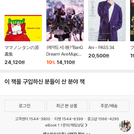
ママノンタンの原
(예약도서) 映?「BanG
Ani－PASS 34
フ
畵集
Dream! Ave Mujica p
20,500
1
원
rima aurora」パンフ
24,120
10
14,110
%
원
원
レット
이 책을 구입하신 분들이 산 분야 책
로그인
최근 본 상품
주문/배송
고객센터 1544-3800
티켓 1544-6399
중고샵 1566-4295
eBook 1:1문의/채팅상담
예스이십사(주) 사업자 정보