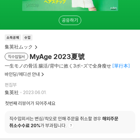
공유하기
소득공제
수입
集英社ムック
MyAge 2023夏號
직수입일서
一生モノの骨活.腸活/背中に效く3ポ-ズで全身瘦せ
單行本
바인딩/에디션 안내
편집부
集英社
2023.06.01.
첫번째 리뷰어가 되어주세요
직수입외서는 변심/착오로 인해 주문을 취소할 경우
해외주문
취소수수료 20%
가 부과됩니다.