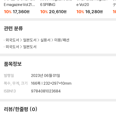
E magazine Vol.21
6 SPRING
e Vol.20
テ
(출판사 사정으로 12월
10
17,360
10
20,610
10
16,280
1
%
%
%
원
원
원
발매 예정)
관련 분류
외국도서
일본도서
실용서
미용/패션
외국도서
일본도서
품목정보
발행일
2023년 06월 01일
쪽수, 무게, 크기
166쪽 | 232*297*10mm
ISBN13
9784081023684
리뷰/한줄평
0