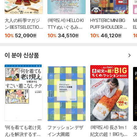
大人の科學マガジ
(예약도서) HELLO KI
HYSTERIC MINI BIG
M
ン BESTSELECTION
TTY ぬいぐるみチ
PUFF SHOULDER B
E
07 小さな活版印刷
ャ-ムBOOK shell pe
AG BOOK
マ
10
52,090
10
34,510
10
46,120
1
%
%
%
원
원
원
機
arl ver.
P
이 분야 신상품
「何を着ても老け見
ファッション.デザ
(예약도서) 長さ1m！
え」を解決するすご
イン大圖鑑
紀文の超！ BIGちく
ス