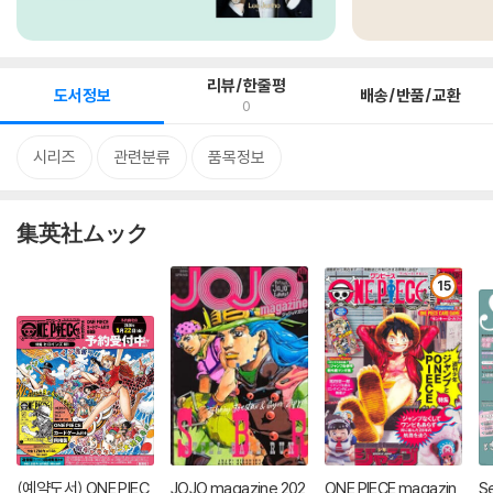
리뷰/한줄평
도서정보
배송/반품/교환
0
시리즈
관련분류
품목정보
集英社ムック
15
(예약도서) ONE PIEC
JOJO magazine 202
ONE PIECE magazin
S