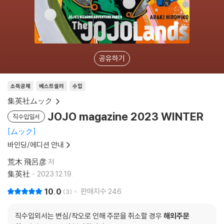
공유하기
소득공제
베스트셀러
수입
集英社ムック
JOJO magazine 2023 WINTER
직수입일서
ムック
바인딩/에디션 안내
荒木 飛呂彦
저
集英社
2023.12.19.
10.0
판매지수
246
3
직수입외서는 변심/착오로 인해 주문을 취소할 경우
해외주문