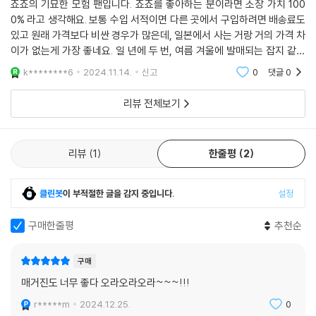
죠죠의 기묘한 모험 팬입니다. 죠죠를 좋아하는 분이라면 소장 가치 100
0% 라고 생각해요. 보통 수입 서적이면 다른 곳에서 구입하려면 배송료도
있고 원래 가격보다 비싼 경우가 많은데, 일본에서 사는 거랑 거의 가격 차
이가 없는게 가장 좋네요. 일 년에 두 번, 여름 겨울에 발매되는 잡지 같은
데 앞으로 계속 발매된다면 꾸준히 사 모으고 싶습니다. 내용도 정말 알차
k********6
2024.11.14.
신고
0
댓글
0
요. 작가인 아라
리뷰 전체보기
리뷰
1
한줄평
2
클린봇
이 부적절한 글을 감지 중입니다.
설정
구매한줄평
추천순
구매
매거진도 너무 좋다 오라오라오라~~~!!!
r*****m
2024.12.25.
0