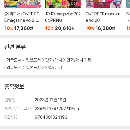
(예약도서) ONE PIEC
JOJO magazine 202
ONE PIECE magazin
S
E magazine Vol.21
6 SPRING
e Vol.20
テ
(출판사 사정으로 12월
10
17,360
10
20,610
10
16,280
1
%
%
%
원
원
원
발매 예정)
관련 분류
외국도서
일본도서
만화/애니
만화/애니 기타
외국도서
일본도서
만화/애니
품목정보
발행일
2023년 12월 19일
쪽수, 무게, 크기
288쪽 | 179*257*19mm
ISBN13
9784081024193