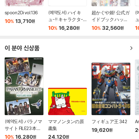
spoon.2Di vol.136
(예약도서) ハイキ
超かぐや姬! 公式ガ
(
ュ-!! キャラクタ-
イドブック ハッピ?
ュ
10
13,710
%
원
リミックス 絆
エンドのその先へ!
10
16,280
10
32,560
1
%
%
원
원
日向と影山 下?
이 분야 신상품
(예약도서) パラノマ
ママノンタンの原
フィギュア王 342
A
サイト FILE23 本所
畵集
19,620
2
원
七不思議/FILE38 伊
10
16,280
24,120
%
원
원