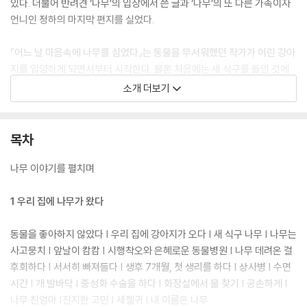
있다. 더불어 반려견 ‘나무’의 입장에서 쓴 글과 ‘나무’의 또 다른 가족이자
언니인 정하의 마지막 편지를 실었다.
『어느 날 마음속에 나무를 심었다』는 동물을 무서워했던 작가가 어린 강아
지를 입양하게 되면서부터 시작한다. 물론 처음에는 새 식구를 들인 것에
대한 불안과 후회도 있었다. 강아지에 대해 아무것도 몰랐던 보호자는 이
소개 더보기
작은 생명을 돌보는 게 버거웠기 때문이다. 하지만 고요한 일상 속에서 벌
어지는 소소한 해프닝과 추억들은, 점차 이 작고 어린 강아지에게 빠져들
게 한다. '나무'를 사랑하게 되면서 저자에게는 작지만 큰 변화가 일어난다.
목차
바로 길에서 만난 길냥이들도, 산책 중에 만난 다른 강아지들도 예뻐 보이
기 시작한 것! 안쓰럽고 불쌍한 사연의 동물 친구들을 만나게 되면 기꺼이
나무 이야기를 펼치며
임시 보호를 자처하기에 이른다. ‘나무’ 덕분에 세상에 뿌려진 많은 생명들
을 사랑하게 된 것이다.
1 우리 집에 나무가 왔다
이 책은 한 가족이 반려동물을 만나면서 조금씩 변해가는 삶을 자세하게
동물을 좋아하지 않았다 | 우리 집에 강아지가 오다 | 새 식구 나무 | 나무는
보여준다. 혐오가 너무 쉬워진 세상, 우리는 나와 다른 생명들을 어떻게 이
사고뭉치 | 앞날이 캄캄 | 시행착오와 은혜로운 동물병원 | 나무 데려온 걸
해하고 안을 수 있을까? 어린 강아지 ‘나무’가 한 가족에게 세상의 또 다른
후회하다 | 서서히 빠져들다 | 생후 7개월, 첫 생리를 하다 | 상사병 | 수면
삶의 아름다움을 선사했듯이, 작은 사랑의 씨앗이 얼마나 큰 세상을 가져
시간 | 개 발바닥 | 중성화 수술을 하다 | 화장실에서 물 찾기 | 공손하게 |
다주는지 알 수 있다.
나무 친엄마 |진지한 고민 | 세젤귀 | 내 이름은 나무