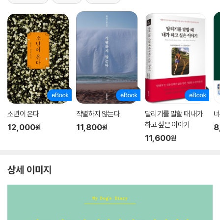
소년이 온다
작별하지 않는다
달리기를 말할 때 내가
너
하고 싶은 이야기
12,000
11,800
8
원
원
11,600
원
상세 이미지