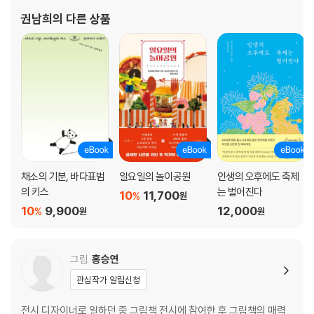
나무의 성별 | 동병상련 | 안과에 또 가다 | 뽀돌이, 무지개다리 건너다 | 직
권남희
의 다른 상품
진 나무 | 펫로스 증후군 | 이번에는 간 | 간 수치가 떨어지지 않는다 | CT
검사를 했다 | 조직 검사 결과에 웃었지만 | 예민한 상전 | 당근마켓 | 당근
마켓2 | 우리 동네 미각 대장 | 체중 | 또 할아버지 | 나무의 성격 | 악몽 | 나
무가 좋아하는 음식을 대량 주문하다 | 마지막 생일 | 나무 안녕 | 나무의 장
례식 | 정하의 편지
5 어느 날 마음속에 나무를 심었다
야옹이 | 나무가 떠난 뒤 | 마냥 슬프진 않다 | 노인과 개 | 당근마켓3 | 떠난
채소의 기분, 바다표범
일요일의 놀이공원
인생의 오후에도 축제
뒤에도 여전히 반가움 | 반려동물과 헤어진 사람을 위로하는 법 | 나무와
의 키스
는 벌어진다
10
11,700
%
원
같이 살기로 했다 | 고양이 여행 리포트 | 소설가 오가와 이토 씨의 애도 |
10
9,900
12,000
%
원
원
광합성 하기 | 가끔은 울기도 | 추석에 코커 스패니얼을 임보하다 | 나무 뒷
담화 | 나무의 유품은 유기견들에게 | 나무가 떠난 2020년을 보내며 | 나
무가 없는 세상 | 벌써 1년 | 나는 잘 지내요
그림
홍승연
관심작가 알림신청
전시 디자이너로 일하던 중 그림책 전시에 참여한 후 그림책의 매력