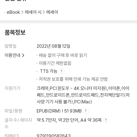
eBook
에세이 시
에세이
품목정보
발행일
2022년 08월 12일
이용안내
배송 없이 구매 후 바로 읽기
이용기간 제한없음
TTS 가능
저작권 보호를 위해 인쇄 기능 제공 안함
지원기기
크레마,PC(윈도우 - 4K 모니터 미지원),아이폰,아이
패드,안드로이드폰,안드로이드패드,전자책단말기(저
사양 기기 사용 불가),PC(Mac)
파일/용량
EPUB(DRM) | 51.93MB
글자 수/ 페이지
약 5.7만자, 약 2만 단어, A4 약 36쪽
수
ISBN13
9791190582643