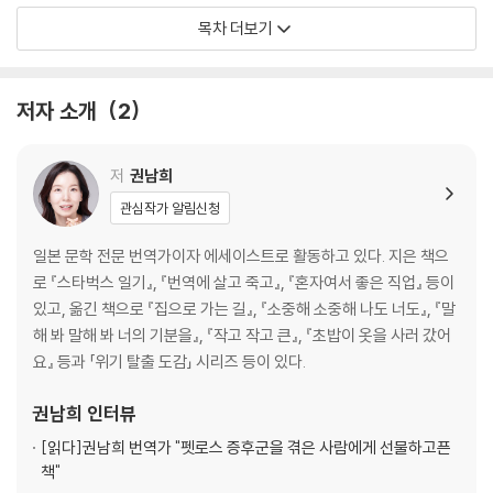
목차 더보기
2 나무 덕분에 세상이 아름다워지고 있다
시추의 지능 | 누가 누가 사랑하나 | 피장파장 | 처음 해보는 임시 보호 | 나
저자 소개
2
무죠? | 시커먼 개를 집에 데려오다 | 병원 개예요? | 개의 사회성, 얻다 써
요 | 나무가 화난 이유 | 너의 전생은 | 약속 | 엄마 운동 시키기 | 숨바꼭질 |
산책길에 갑자기 다리를 절다 | 팔자소관 | 우리 집에 오게 된 핑크 | 이번엔
저
권남희
블랙이냐
관심작가 알림신청
3 좀 천천히 늙어가자, 나무야
일본 문학 전문 번역가이자 에세이스트로 활동하고 있다. 지은 책으
로 『스타벅스 일기』, 『번역에 살고 죽고』, 『혼자여서 좋은 직업』 등이
개념견 | 개념견 | 혹 수술 | 수술 후 나무 | 동물병원에서 | 정하와 나무, 1년
있고, 옮긴 책으로 『집으로 가는 길』, 『소중해 소중해 나도 너도』, 『말
동안 이별하기 | 나무가 좀 이상해졌다 | 백내장이라고요? | 동물 전문 안
해 봐 말해 봐 너의 기분을』, 『작고 작고 큰』, 『초밥이 옷을 사러 갔어
과에 가다 | 망막변성 | 개는 시력이 없어도 괜찮아요 | 개모차 | 개집 | 독심
요』 등과 「위기 탈출 도감」 시리즈 등이 있다.
술사 나무 | 나무 눈을 뜨게 해준다면 | 실명견 생활 | 나무야, 어쩌라고? |
얘는 보이지가 않아요 | 슬슬 편식 | 다름 아닌 사랑과 자유
권남희
인터뷰
[읽다]
권남희 번역가 "펫로스 증후군을 겪은 사람에게 선물하고픈
4 나무가 어딘가 이상해졌다
책"