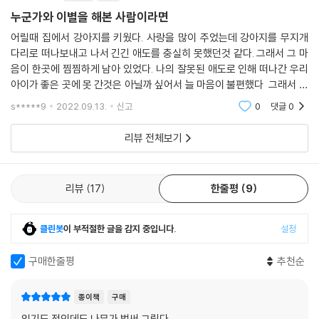
누군가와 이별을 해본 사람이라면
어릴때 집에서 강아지를 키웠다. 사랑을 많이 주었는데 강아지를 무지개
다리로 떠나보내고 나서 긴긴 애도를 충실히 못했던것 같다. 그래서 그 마
음이 한곳에 찜찜하게 남아 있었다. 나의 잘못된 애도로 인해 떠나간 우리
아이가 좋은 곳에 못 간것은 아닐까 싶어서 늘 마음이 불편했다 그래서 난
반려동물을 키우면 안된느 사람이라고 생각하고 살았다. 작가님과 정하
s*****9
2022.09.13.
신고
0
댓글
0
가 나무를
리뷰 전체보기
리뷰
17
한줄평
9
클린봇
이 부적절한 글을 감지 중입니다.
설정
구매한줄평
추천순
종이책
구매
읽기도 전인데도 나무가 벌써 그립다