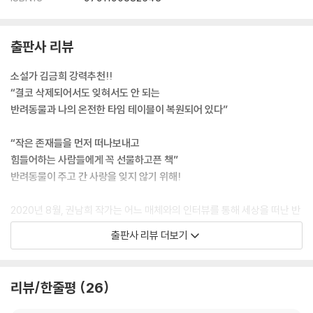
출판사 리뷰
소설가 김금희 강력추천!!
“결코 삭제되어서도 잊혀서도 안 되는
반려동물과 나의 온전한 타임 테이블이 복원되어 있다”
“작은 존재들을 먼저 떠나보내고
힘들어하는 사람들에게 꼭 선물하고픈 책”
반려동물이 주고 간 사랑을 잊지 않기 위해!
2020년 8월, 권남희 작가는 어느 매체와의 인터뷰를 통해 세상을 떠난 반
려견 '나무'에 대해 이야기하며 다음과 같이 말했다. “우리는 의외로 날마
출판사 리뷰 더보기
다 ‘나무' 사진 보며 즐겁게 '나무'를 추억하고 있답니다.”
『어느 날 마음속에 나무를 심었다』는 어느 가족의 앨범을 보는 듯하다. 반
리뷰/한줄평
26
려동물과 함께한 14년의 시간들을 때론 유쾌하게, 때론 먹먹하게 그려나
가며 그 시간들이 한 가족에게 어떤 행복과 의미를 주었는지 생각해보게