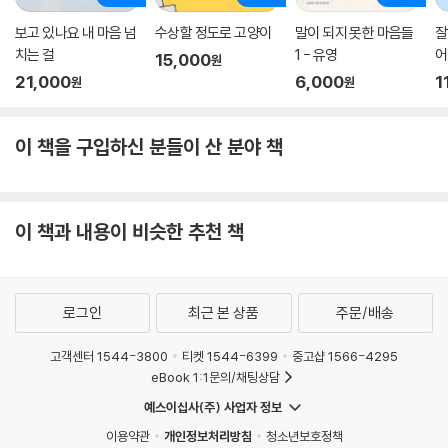
보고 있나요 내 마음 넘
수상할 정도로 고양이
말이 되지 못한 마음들
잘
치는 걸
1 - 유영
어
15,000
원
21,000
6,000
1
원
원
이 책을 구입하신 분들이 산 분야 책
이 책과 내용이 비슷한 추천 책
로그인
최근 본 상품
주문/배송
고객센터 1544-3800
티켓 1544-6399
중고샵 1566-4295
eBook 1:1문의/채팅상담
예스이십사(주) 사업자 정보
이용약관
개인정보처리방침
청소년보호정책