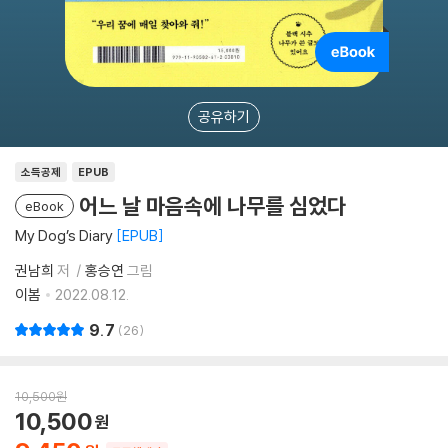
공유하기
소득공제
EPUB
어느 날 마음속에 나무를 심었다
eBook
My Dog’s Diary
EPUB
권남희
저
홍승연
그림
이봄
2022.08.12.
9.7
26
10,500
원
10,500