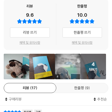
한다. 여기에 홍승연 작가의 밝고 따뜻한 그림들이 더해져 반려동물과 함
리뷰
한줄평
께했던 웃음 나는 추억들 앞에 잠시 멈춰 설 수 있도록 한다. 작고 귀여웠던
9.6
10.0
어린 강아지 시절을 건너, 노견이 된 '나무'는 조금씩 탈이 나기 시작한다.
눈이 하얗게 변하고, 급기야 간암 진단을 받는다. 조금씩 변해가는 ‘나무’를
지켜보며 가족들은 입양 때부터 애써 외면하려고 했던 반려견의 죽음이 가
리뷰 쓰기
한줄평 쓰기
까워졌음을 느낀다. 그때마다 미안함, 아쉬움, 후회, 절망. 그런 단어들이
쉽게 떠올랐지만, 작가는 '나무'와 행복했던 지난 14년의 시간들이 슬픔으
혜택 및 유의사항
혜택 및 유의사항
로 뒤덮이길 거부한다. 그저 가족들의 품에서 행복한 모습으로 생을 마무
리할 수 있길 바랄 뿐이다.
4
이 책은 사랑했던 존재와의 이별을 정면으로 바라본다. 그리고 조금 다른
더보기
시선으로 위로를 전한다. 함께했던 누군가를 떠나보내는 사람들은 대개 마
지막을 기억하며 더 깊은 슬픔 속으로 빠진다. 하지만 권남희 작가는 슬픔
4
만큼이나 기쁨 또한 잊지 말자고 전한다. ‘나무’가 떠나고 1년 뒤, 가족들은
리뷰
17
한줄평
9
여전히 ‘나무’ 이야기를 하면 웃는다. ‘나무’와 함께 산책했던 중랑천 둑길
을 걷고, ‘나무’ 유품을 정리하며 유기견 돕기 행사를 연다. 권남희 작가는
구매리뷰
추천순
'나무'와의 만남부터 이별을 통해 최선을 다해 사랑한 다른 존재와의 이별
을 대하는 태도에 대해 생각한다. 자책과 슬픔 대신 14년 동안 ‘나무’가 주
종이책
구매