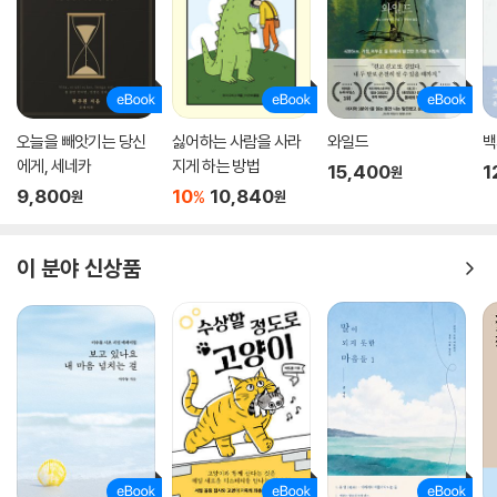
오늘을 빼앗기는 당신
싫어하는 사람을 사라
와일드
백
에게, 세네카
지게 하는 방법
15,400
1
원
9,800
10
10,840
%
원
원
이 분야 신상품