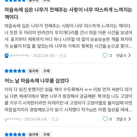
었던 행복들을 기억하고, 그 기억을 토대로 더 큰 사랑을 실천하고자 한다.
마음속에 심은 나무가 전해주는 사랑이 너무 따스하게 느껴지는
책이다.
마음속에 심은 나무가 전해주는 사랑이 너무 따스하게 느껴지는 책이다.
나 또한 두 마리의 반려견이 무지개다리를 건너 마음 아픈 시간을 보냈어
서. 표지부터 제목까지 어디 하나 나무랄 데 없이 보송보송한 책을 펴자마
자 눈물이 터질 줄 알았는데. 나무와 가족의 행복한 시간을 눈으로 쫓아가
며, 아픔이 온 시기엔 같이 마음 아파하며, 먼저 떠난 강아지들을 떠올리기
m******5
2022.06.30.
신고
3
댓글
0
도 하면서 그렇
종이책
구매
어느 날 마음속에 나무를 심었다
아직 다 읽진 못했지만 읽을 책이 수두룩해서 ㅠㅠ 리뷰 먼저 써본다.작가
님 다른 에세이에서 몇번 나무가 등장해서 궁금해본 책.마침 나도 고양이
를 키우기 시작한터라먼 미래지만 내 고양이가 고양이별로 돌아갈때 어떤
마음일지미리 경험해보고자 읽기 시작했다.작가님은 어쩜 일상을 에세이
로 잘 기록하시는지.나도 지금부터 하루하루 우리 마루와 함께하는 일상
g*****d
2024.09.04.
신고
0
댓글
0
이 어땠는지 기록해
종이책
구매