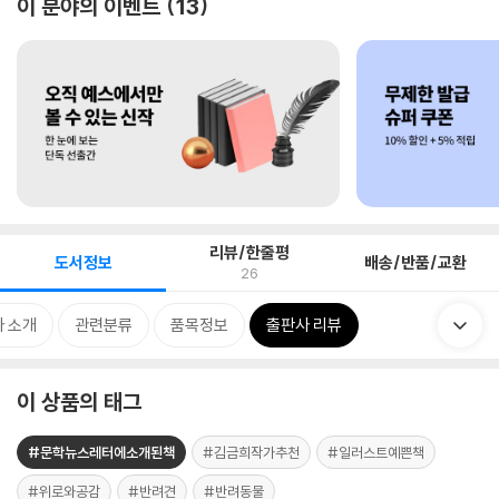
이 분야의 이벤트
13
리뷰/한줄평
도서정보
배송/반품/교환
26
 소개
관련분류
품목정보
출판사 리뷰
이 상품의 태그
#문학뉴스레터에소개된책
#김금희작가추천
#일러스트예쁜책
#위로와공감
#반려견
#반려동물