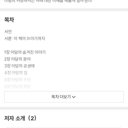
나님의 사랑하시는 자에 대한 이해를 새롭게 열어 준다.
목차
서언
서론: 이 책이 쓰이기까지
1장 아담의 숨겨진 이야기
2장 아담의 광야
3장 아담의 공생애
4장 아담의 길
5장 아담의 수난
6장 아담의 죽음
7장 아담의 장례
목차 더보기
8장 아담의 부활
9장 아담의 영
저자 소개
2
결론