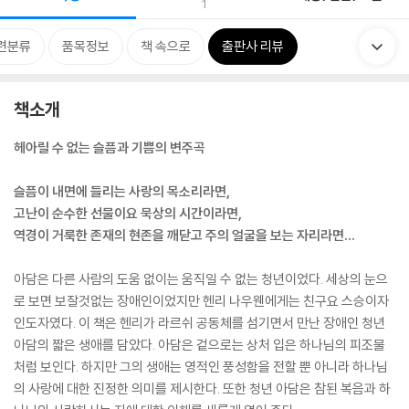
1
련분류
품목정보
책 속으로
출판사 리뷰
책소개
헤아릴 수 없는 슬픔과 기쁨의 변주곡
슬픔이 내면에 들리는 사랑의 목소리라면,
고난이 순수한 선물이요 묵상의 시간이라면,
역경이 거룩한 존재의 현존을 깨닫고 주의 얼굴을 보는 자리라면…
아담은 다른 사람의 도움 없이는 움직일 수 없는 청년이었다. 세상의 눈으
로 보면 보잘것없는 장애인이었지만 헨리 나우웬에게는 친구요 스승이자
인도자였다. 이 책은 헨리가 라르쉬 공동체를 섬기면서 만난 장애인 청년
아담의 짧은 생애를 담았다. 아담은 겉으로는 상처 입은 하나님의 피조물
처럼 보인다. 하지만 그의 생애는 영적인 풍성함을 전할 뿐 아니라 하나님
의 사랑에 대한 진정한 의미를 제시한다. 또한 청년 아담은 참된 복음과 하