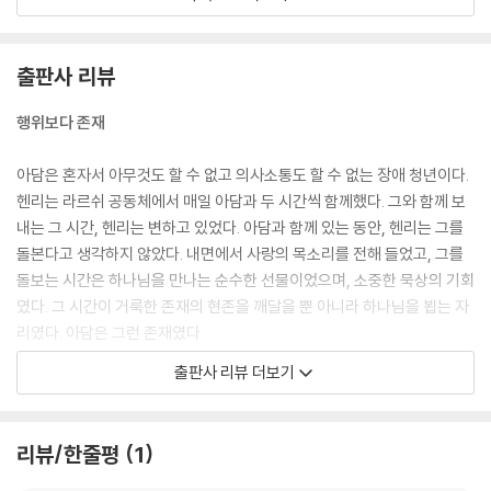
아담의 어린 시절을 생각할 때마다 나는 예수님의 가정생활과 병행되는 모
습을 살펴보지 않을 수 없다. 예수님은 권세와 힘을 가지고 오신 것이 아니
출판사 리뷰
다. 그분은 연약함의 옷을 입고 오셨다. 그분의 인생에서 가장 위대한 부분
은, 아이로서, 청소년으로서, 발버둥치는 청년으로서, 성숙한 성인으로서
행위보다 존재
인간의 상황을 공유하신 숨겨진 부분이다. 나사렛 예수님의 삶처럼 아담의
숨겨진 삶은, 수많은 사람을 위한 사역의 때를 앞두고 눈에 보이지 않는 준
아담은 혼자서 아무것도 할 수 없고 의사소통도 할 수 없는 장애 청년이다.
비를 한 시간이었다. 그의 부모는 이를 그런 식으로 바라보지 않았을지라
헨리는 라르쉬 공동체에서 매일 아담과 두 시간씩 함께했다. 그와 함께 보
도 말이다.
내는 그 시간, 헨리는 변하고 있었다. 아담과 함께 있는 동안, 헨리는 그를
---「1장 아담의 숨겨진 이야기」중에서
돌본다고 생각하지 않았다. 내면에서 사랑의 목소리를 전해 들었고, 그를
돌보는 시간은 하나님을 만나는 순수한 선물이었으며, 소중한 묵상의 기회
예수님은 세례받으신 직후 성령에 이끌리어 광야로 나가 40일 동안 마귀
였다. 그 시간이 거룩한 존재의 현존을 깨달을 뿐 아니라 하나님을 뵙는 자
의 시험을 받으셨다고 복음서는 말한다. 영적인 삶에서 광야는 시험과 시
리였다. 아담은 그런 존재였다.
련과 정화의 장소다. 아담에게도 ‘광야’ 시기가 있었다.…아담이 병원에서
출판사 리뷰 더보기
보낸 시간은 분명 그의 광야였다. 하나님의 영이 요단강에 계셨던 예수님
진정한 스승, 진정한 치유자
에게 임하사 그분을 광야로 내몰고 가셨듯이, 동일한 영이 가정에 있던 아
담에게 임하시어 그를 정화의 장소로 몰고 가셨다. 그것은 아마도 아담 자
아담은 항상 조용하고, 같은 자리에서 사람들을 맞이한다. 그리고 그들에
리뷰/한줄평
1
신을 위해서라기보다는 아담에게서 은사를 발견하고 그를 ‘피스메이커’로
게 가르쳐 준다. 항상 조용하고 관대하게 삶의 진리를 받아들이라고. 우리
부른 사람들을 위한 시험의 시기였다.
가 강할 때 사랑을 주고, 약할 때 다른 사람의 사랑을 받으라는 혁신적인 부