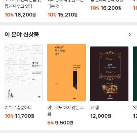
는 예쁜 셔츠와 옅은 노란색 털 스웨터를 입고 있었다. 그의 아름다움과 젊
음과 싸우고 있다
다는 것
10
16,200
1
%
원
음을 보니 눈물이 흘렀다. 입을 다물고 아주 아주 잠잠히 있는 모습은 처음
10
16,200
10
15,210
%
%
원
원
이었다. 이 사람이 내게 그렇게 많은 것을 주었던 사람인지, 그리고 동시에
내게 한 마디도 하지 못했고, 정원에서 뛰어놀 수도, 공놀이를 할 수도, 규
칙적으로 학교에 다닐 수도, 혹 책을 읽을 수도 없던 그 사람인지 믿을 수
이 분야 신상품
없었다. 그는 그저 친구들과 함께 그들 곁에 있는 것만 좋아했다! 여기서 그
는 너무 건강하고 너무 온전하고 너무 잘생겨 보여서 그에게서 눈을 뗄 수
없었다. 그가 부활할 때 얻게 될 새로운 몸을 미리 조금 보여 주는 것만 같
았다.
---「7장 아담의 장례」중에서
아담의 부활은 그를 사랑했던 사람의 슬픔 가운데서 시작되었다. 그 슬픔
은 아주 실제적이었고, 깊었다. 장례식 후 우리 모두 데이브레이크 공동체
의 대강당에 모였을 때, 나는 우리의 상실감이 얼마나 큰지 알 수 있었다.
단지 나만 아니라 많은 사람에게 아담은 공동체의 중심인물이었고, 불안한
예수로 충분하다
아무것도 하지 않는 교
요 셉
잊
삶을 사는 우리 가운데 있는 고요한 중심이었다. 이제 그 중심이 사라졌다.
회
10
11,700
12,000
1
%
원
원
---「8장 아담의 부활」중에서
5
9,500
%
원
아담, 하나님으로부터 와서 이 세상에서 34년의 인생을 살도록 보냄받은