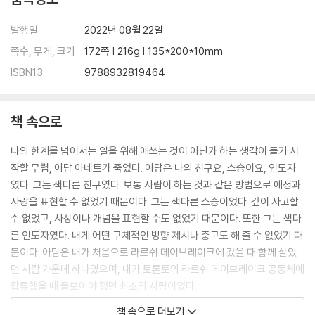
발행일
2022년 08월 22일
쪽수, 무게, 크기
172쪽 | 216g | 135*200*10mm
ISBN13
9788932819464
책 속으로
나의 한계를 넘어서는 일을 위해 애쓰는 것이 아닌가 하는 생각이 들기 시
작할 무렵, 아담 아네트가 죽었다. 아담은 나의 친구요, 스승이요, 인도자
였다. 그는 색다른 친구였다. 보통 사람이 하는 것과 같은 방법으로 애정과
사랑을 표현할 수 없었기 때문이다. 그는 색다른 스승이었다. 깊이 사고할
수 없었고, 사상이나 개념을 표현할 수도 없었기 때문이다. 또한 그는 색다
른 인도자였다. 내게 어떤 구체적인 방향 제시나 충고도 해 줄 수 없었기 때
문이다. 아담은 내가 처음으로 라르쉬 데이브레이크에 갔을 때 함께 살았
던 사람 가운데 하나였으며, 내가 토론토의 라르쉬 데이브레이크 공동체에
합류했을 때 돌보아야 했던 최초의 사람이었다.
---「서론: 이 책이 쓰이기까지」중에서
책 속으로 더보기