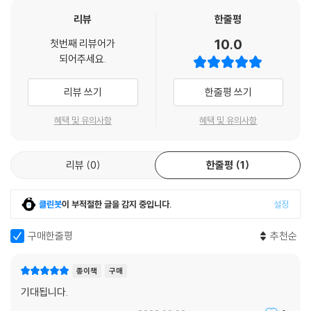
---「2장 아담의 광야」중에서
르심을 조용하고 담담하게 일러 준다. 그리고 이 모든 것을 몸과 마음에 담
리뷰
한줄평
게 한다.
10.0
아담은 진정한 스승이요, 진정한 치유자였다. 그의 치유는 대부분 상처를
첫번째 리뷰어가
되어주세요.
인식할 수 없는 사람들을 향해 평안과 용기와 기쁨과 자유를 선포하는 내
슬픔과 기쁨의 변주곡
적인 치유였다. 아담은 자기의 눈과 자기 존재로 우리에게 이렇게 말했다.
리뷰 쓰기
한줄평 쓰기
“두려워하지 마십시오. 당신의 고통으로부터 그렇게 달아날 필요가 없습
아담이 하나님의 품으로 떠났을 때, 헨리를 비롯하여 모든 사람이 슬퍼했
니다. 나를 바라보십시오. 내게 가까이 오십시오. 그러면 당신도 나처럼 하
다. 하지만 아담의 빈자리는 슬픔으로만 남지 않고 그가 남긴 사랑의 기쁨
혜택 및 유의사항
혜택 및 유의사항
나님의 사랑받는 자녀임을 알게 될 것입니다.”
과 어우러져 변주되기 시작했다. 그리고 아담은 헨리에게 또 하나의 깊고
---「3장 아담의 공생애」중에서
깊은 메시지를 남겼다.
리뷰
0
한줄평
1
아담은 내가 만난 인도자 중에 가장 비지배적이며 가장 의존적인 사람이었
“두려워하지 마십시오, 헨리. 당신이 당신의 죽음과 친숙해지는 데 나의 죽
다. 아마도 그래서 나는 그의 길에 대해 확신을 가질 수 있는 듯하다. 나는
음이 도움이 될 겁니다. 당신 자신의 죽음을 두려워하지 않을 그때에야 온
클린봇
이 부적절한 글을 감지 중입니다.
설정
그가 예수님이 행하신 기적과 똑같은 기적을 행할 수 있으리라 믿는다. 그
전하고, 자유롭고, 즐겁게 살 수 있을 겁니다.”
는 스스로를 위해서는 그 어느 것도 요구하지 않았기 때문이다.
구매한줄평
추천순
---「4장 아담의 길」중에서
조용한 스승 아담의 숨겨진 이야기를 소개한 후, 얼마 안 되어 헨리도 아담
곁으로 갔다.
종이책
구매
우리는 그의 육체적 혹은 정서적 아픔이나 고통에 대해 대부분 알지 못한
기대됩니다.
다. 아마도 아담의 가장 큰 고통 중 하나는 자기를 괴롭게 하는 것에 대해
특징
누구에게도 말할 수 없었다는 것인 듯하다.…아담 주위에서 이루어진 어떤