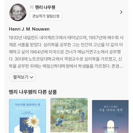
저
헨리 나우웬
관심작가 알림신청
Henri J. M. Nouwen
1932년 네덜란드 네이께르크에서 태어났으며, 1957년에 예수회 사
제로 서품을 받았다. 심리학을 공부한 그는 인간의 고난을 더 깊이 이
해하고 싶어 1964년에 미국으로 건너가 메닝거연구소에서 공부했
다. 30대에 노트르담대학교에서 객원교수로 심리학을 가르쳤고, 신
학을 공부한 뒤에는 예일신학대학원에서 학생들을 가르쳤다. 존경받
는 교수이자 학자로서의 헨리 나우웬의 삶의 행보는 1981년을 기점
펼쳐보기
으로 큰 변화를 맞게 된다. 그는 ‘하나님 사랑’에 빚진 자로서 거룩한
부담감을 안고 페루의 빈민가로 떠나 한동안 그곳 사람들과 함께 지
헨리 나우웬
의 다른 상품
냈다. 이후 다시 대학 강단으로 돌아와 3년간 하버드