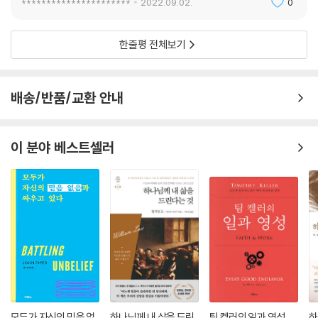
**********************
2022.09.02.
0
활동도 그의 수난을 감소시키지는 못했다. 그는 완벽하고도 철저한 의존
- 장애 청년의 감동적 실화를 담은 스테디셀러
상태로 살았다. 그는 철저한 연약함 가운데서 빛과 평안을 발산하며, 다른
- 헨리 나우웬의 독특한 영적 통찰과 혜안이 담긴 영적 성장서
한줄평 전체보기
사람의 손에 완전히 자신을 맡긴 채 그 운명을 따르는 것 같았다.
- 위기의 시대에 거룩한 하나님의 현존을 경험하게 할 책
---「5장 아담의 수난」중에서
- 오늘날 그리스도인들에게 행위보다 존재가 더 중요함을 가르쳐 줄 메시
지
배송/반품/교환 안내
데이스프링의 내 방에서 잠이 들자마자, 새벽 1시쯤, 앤이 전화를 걸었다.
“헨리, 아담이 죽었어요.” 나는 즉시 “다 이루었다”는 예수님의 말씀을 생
각했다. 아담의 인생 그리고 그의 사명이 이제 끝난 것이다.…예수님은 죽
이 분야 베스트셀러
어 가실 때 사랑하시는 제자를 바라보시며 마리아에게 “어머니, 당신의 아
들입니다”라고 하셨으며 요한을 바라보며 “네 어머니다”라고 하셨다. 자
신의 죽음으로 새로운 관계를 시작하신 것이다. 아담 역시 그 순간 그리고
그 이후에도 가족과 과거와 현재의 공동체 구성원들과 친구 사이에 교제의
끈을 만들었다.
---「6장 아담의 죽음」중에서
그날 오후 나는 장례식장에서 관 속에 누워 있는 아담의 시신을 보고 너무
나 놀랐다. 그는 막 잠이 든 열여덟 살 소년처럼 너무나 어려 보였다. 그의
얼굴은 너무나 온화했고, 피부도 부드러웠다. 머리는 곱게 빗겨 있었다. 그
모두가 자신의 믿음 없
하나님께 내 삶을 드린
팀 켈러의 일과 영성
하