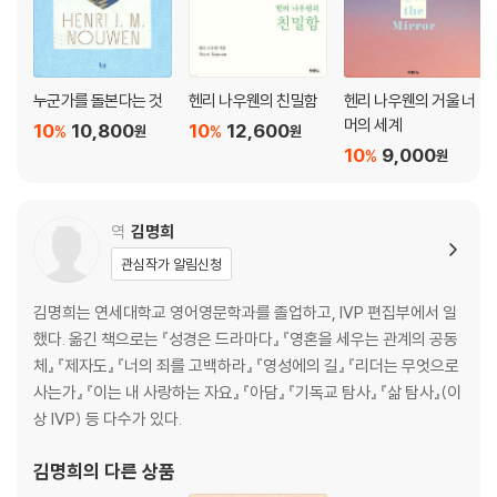
누군가를 돌본다는 것
헨리 나우웬의 친밀함
헨리 나우웬의 거울 너
머의 세계
10
10,800
10
12,600
%
%
원
원
10
9,000
%
원
역
김명희
관심작가 알림신청
김명희는 연세대학교 영어영문학과를 졸업하고, IVP 편집부에서 일
했다. 옮긴 책으로는 『성경은 드라마다』 『영혼을 세우는 관계의 공동
체』 『제자도』 『너의 죄를 고백하라』 『영성에의 길』 『리더는 무엇으로
사는가』 『이는 내 사랑하는 자요』 『아담』 『기독교 탐사』 『삶 탐사』(이
상 IVP) 등 다수가 있다.
김명희
의 다른 상품