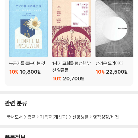
누군가를 돌본다는 것
1세기 교회를 형성한 낯
성경은 드라마다
선 얼굴들
10
10,800
10
22,500
%
%
원
원
10
20,700
%
원
관련 분류
국내도서
종교
기독교(개신교)
신앙생활
영적성장/비전
품목정보