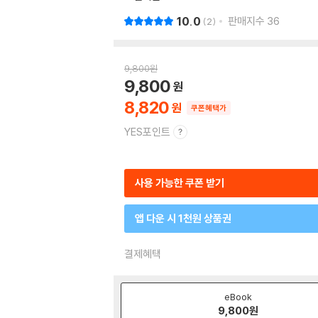
10.0
판매지수
36
2
9,800
원
9,800
8,820
쿠폰혜택가
YES포인트
사용 가능한 쿠폰 받기
앱 다운 시 1천원 상품권
결제혜택
eBook
9,800
원