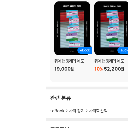
퀴어한 장례와 애도
퀴어한 장례와 애도
19,000
10
52,200
%
원
원
관련 분류
eBook
사회 정치
사회학산책