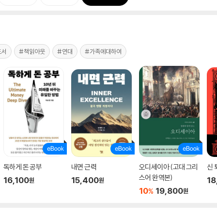
도서
#책읽아웃
#연대
#가족에대하여
독하게 돈 공부
내면 근력
오디세이아 (고대 그리
신 
스어 완역본)
16,100
15,400
18
원
원
10
19,800
%
원