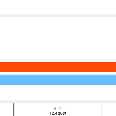
종이책
12,420
원