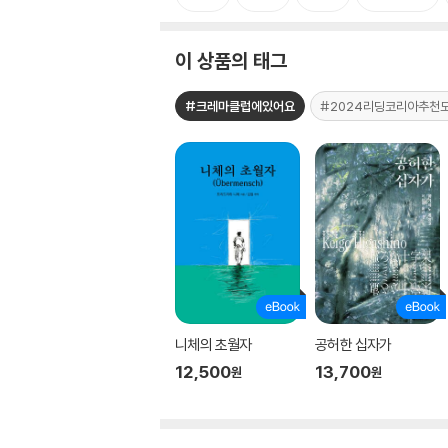
이 상품의 태그
#크레마클럽에있어요
#2024리딩코리아추천
니체의 초월자
공허한 십자가
12,500
13,700
원
원