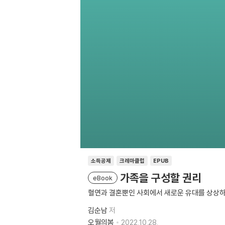
소득공제
크레마클럽
EPUB
가족을 구성할 권리
eBook
혈연과 결혼뿐인 사회에서 새로운 유대를 상상하
김순남
저
오월의봄
2022.10.28.