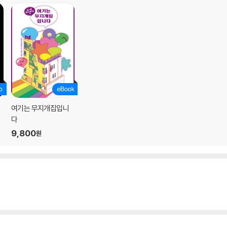
여기는 무지개집입니
다
9,800
원