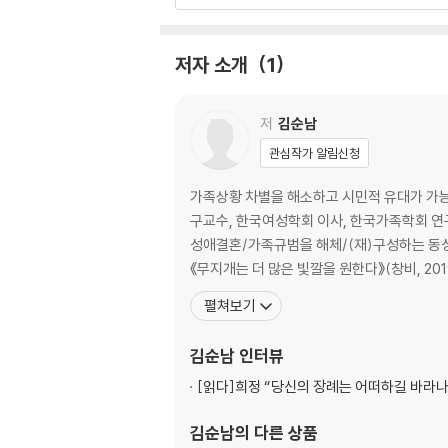
주
저자 소개
1
저
김순남
관심작가 알림신청
가족상황 차별을 해소하고 시민적 유대가 가
구교수, 한국여성학회 이사, 한국가족학회 연
성애결혼/가족규범을 해체/(재)구성하는 동성애 
《무지개는 더 많은 빛깔을 원한다》(창비, 2019)
펼쳐보기
김순남
인터뷰
[읽다]
희정 “당신의 장례는 어떠하길 바라나
김순남
의 다른 상품