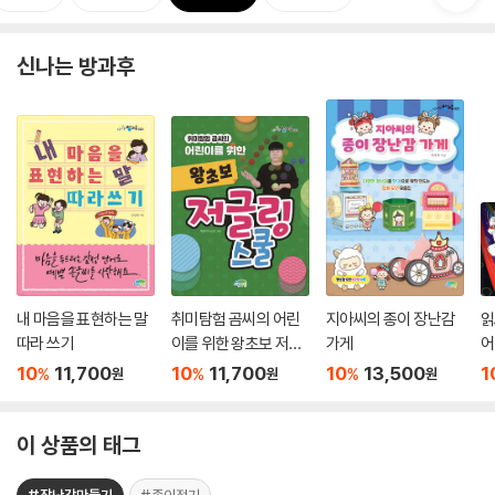
신나는 방과후
내 마음을 표현하는 말
취미탐험 곰씨의 어린
지아씨의 종이 장난감
읽
따라 쓰기
이를 위한 왕초보 저글
가게
어
링 스쿨
10
11,700
10
11,700
10
13,500
1
%
%
%
원
원
원
이 상품의 태그