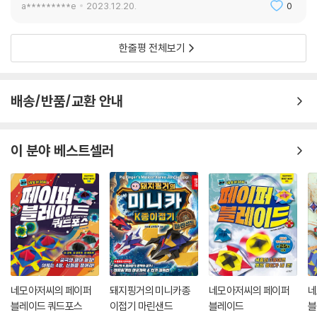
a*********e
2023.12.20.
0
한줄평 전체보기
배송/반품/교환 안내
이 분야 베스트셀러
네모아저씨의 페이퍼
돼지핑거의 미니카종
네모아저씨의 페이퍼
네
블레이드 쿼드포스
이접기 마린샌드
블레이드
블