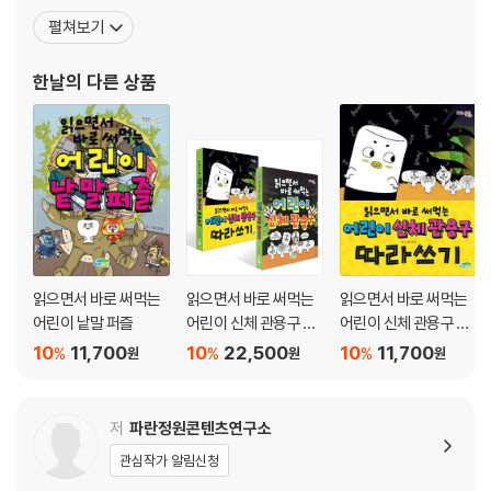
서 바로 써먹는 어린이 고사성어』, 『읽으면서 바로 써먹는 어린이 감
펼쳐보기
정 표현』과 재미있게 상식을 배우는 『읽으면서 바로 써먹는 어린이
수수께끼』, 『읽으면서 바로 써먹는 어린이 퀴즈』, 『읽으면서 바로 써
한날
의 다른 상품
먹는 어린이 한국사 퀴즈』, 『읽으면서 바로
읽으면서 바로 써먹는
읽으면서 바로 써먹는
읽으면서 바로 써먹는
어린이 낱말 퍼즐
어린이 신체 관용구 +
어린이 신체 관용구 따
따라쓰기 세트
라쓰기
10
11,700
10
22,500
10
11,700
%
%
%
원
원
원
저
파란정원콘텐츠연구소
관심작가 알림신청