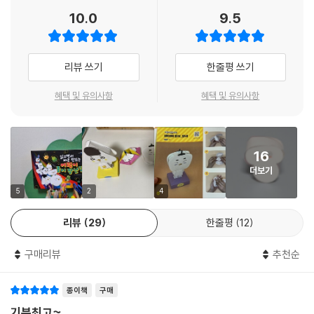
10.0
9.5
리뷰 쓰기
한줄평 쓰기
혜택 및 유의사항
혜택 및 유의사항
16
더보기
5
2
4
리뷰
29
한줄평
12
구매리뷰
추천순
종이책
구매
기분최고~