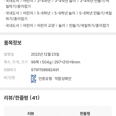
국내도서
어린이
3-4학년
3-4학년 놀이
3-4학년 만들기/색
칠하기/종이접기
국내도서
어린이
5-6학년
5-6학년 놀이
5-6학년 만들기/색칠
하기/종이접기
국내도서
어린이
어린이 교양
놀이
만들기/색칠하기/종이접기
품목정보
발행일
2022년 12월 23일
쪽수, 무게, 크기
96쪽 | 504g | 297*210*9mm
ISBN13
9791158682491
KC인증
인증유형 : 적합성확인
리뷰/한줄평
41
리뷰
한줄평