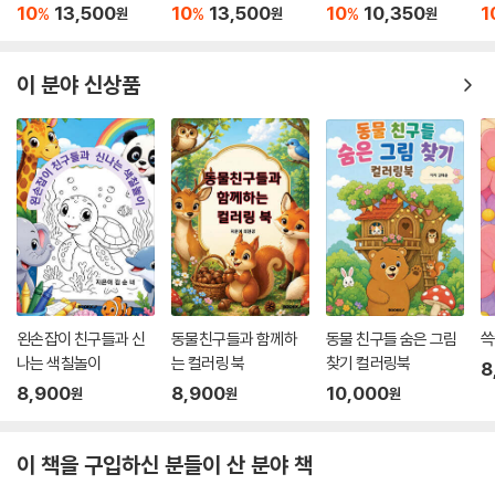
10
13,500
10
13,500
10
10,350
1
%
%
%
원
원
원
이 분야 신상품
왼손잡이 친구들과 신
동물친구들과 함께하
동물 친구들 숨은 그림
쓱
나는 색칠놀이
는 컬러링 북
찾기 컬러링북
8
8,900
8,900
10,000
원
원
원
이 책을 구입하신 분들이 산 분야 책