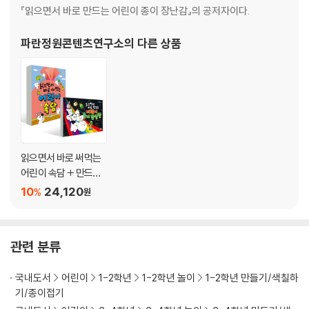
『읽으면서 바로 만드는 어린이 종이 장난감』의 공저자이다.
파란정원콘텐츠연구소
의 다른 상품
읽으면서 바로 써먹는
어린이 속담 + 만드는
어린이 종이 장난감 세
10
24,120
%
원
트
관련 분류
국내도서
어린이
1-2학년
1-2학년 놀이
1-2학년 만들기/색칠하
기/종이접기