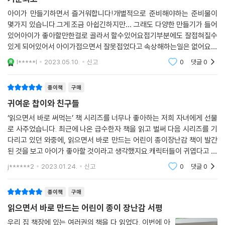
아이가 만들기하면서 즐거워합니다!개별적으로 준비해야하는 준비물이
몇가지 있습니다.그게 조금 아쉽긴하지만… 그래도 다양한 만들기가 들어
있어아이가 좋아할만한걸로 골라서 할수있어요접기부분에도 잘접혀질수
있게 되어있어서 아이가접으면서 잘못접었다고 속상해하는일은 없어요사
은품으로 귀여운 달력도 함께왔는데 너무 귀여워요150자가 이렇게많이
l*****l
2023.05.10.
신고
0
댓글
0
써야하는지모르고시작
종이책
구매
귀여운 찹이와 친구들
‘읽으면서 바로 써먹는’ 책 시리즈를 너무나 좋아하는 저희 자녀에게 선물
로 사주었습니다. 최근에 나온 급수한자 책을 읽고 벌써 다음 시리즈를 기
다리고 있던 와중에, 읽으면서 바로 만드는 어린이 종이장난감 책이 발간
된 것을 보고 아이가 좋아할 것이라고 생각했지요.캐릭터들이 귀엽다고 정
말 좋아한답니다.가장 먼저 페이퍼토이부터 만들기 시작했어요.그 외에도
j******2
2023.01.24.
신고
0
댓글
0
플레이토이, 스
종이책
구매
읽으면서 바로 만드는 어린이 종이 장난감 서평
우리 집 책장에 있는 여러권의 책을 다 읽었다. 이번에 아