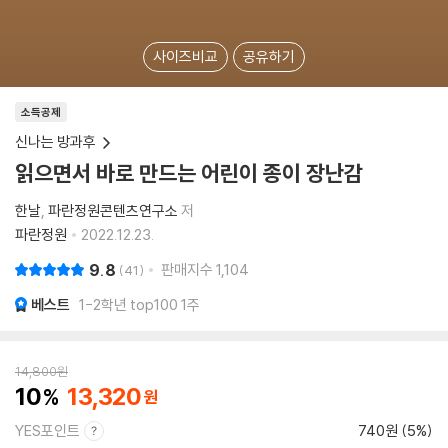
사이즈비교
공유하기
소득공제
신나는 방과후
읽으면서 바로 만드는 어린이 종이 장난감
한날
파란정원콘텐츠연구소
저
파란정원
2022.12.23.
9.8
판매지수
1,104
41
베스트
1-2학년 top100 1주
14,800
원
10
13,320
YES포인트
740원 (5%)