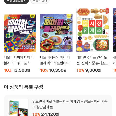
#장난감만들기
#종이접기
네모아저씨의 페이퍼
네모아저씨의 페이퍼
대한민국 대표 간식 도
4
블레이드 쿼드포스
블레이드 4 프런티어
전! 진짜 시장 휴게소
카
접기
10
13,500
10
10,350
10
9,000
1
%
%
%
원
원
원
이 상품의 특별 구성
읽으면서 바로 해보는 어린이 게임 + 만드는 어린이 종
이 장난감 세트
10
24,120
%
원