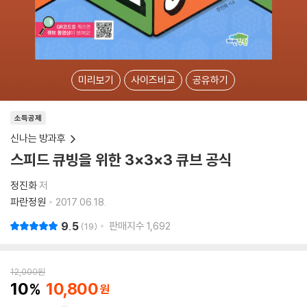
미리보기
사이즈비교
공유하기
소득공제
신나는 방과후
스피드 큐빙을 위한 3×3×3 큐브 공식
정진화
저
파란정원
2017.06.18.
9.5
판매지수
1,692
19
12,000
원
10
10,800