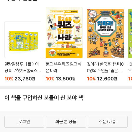
말랑말랑 두뇌 트레이
풀고 싶은 퀴즈 알고 싶
찾아라! 한국을 빛낸 10
1
닝 미로찾기+홀짝스도
은 나라
0명의 위인들 : 숨은그
우
쿠 1~3 세트
림찾기와 노랫말로 만
찾
10
23,760
10
13,500
10
12,600
1
%
%
%
원
원
원
나는 한국사 이야기
이 책을 구입하신 분들이 산 분야 책
로그인
최근 본 상품
주문/배송