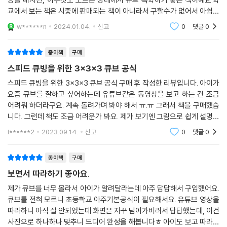
양을 정확하게 볼 수 있다. 또한, QR코드로 동영상과 바로 연결할 수 있어
교에서 보는 책은 시중에 판매되는 책이 아니라서 구할수가 없어서 아쉽지
더욱 이해하기 쉽다.
만, 그래도 시판되는 큐브 관련 책 중에서 제일 쉽게 써 있는것 같아요.아직
w******n
2024.01.04.
신고
0
댓글
0
갈 길이 멀지만
종이책
구매
스피드 큐빙을 위한 3×3×3 큐브 공식
스피드 큐빙을 위한 3×3×3 큐브 공식 구매 후 작성한 리뷰입니다. 아이가
요즘 큐브를 잘하고 싶어하는데 유튜브같은 동영상을 보고 하는 건 조금
어려워 하더라구요. 계속 돌려가며 봐야 해서 ㅠ.ㅠ 그래서 책을 구매했습
니다. 그런데 책도 조금 어려운가 봐요. 제가 보기엔 그림으로 쉽게 설명되
어 있는 것 같은데.. 차근차근 하다보면 고수가 되겠죠? ㅎ 그림으로 깔끔
l******2
2023.09.14.
신고
0
댓글
0
하고 자세하
종이책
구매
보면서 따라하기 좋아요.
제가 큐브를 너무 몰라서 아이가 알려달라는데 아주 답답해서 구입했어요.
큐브를 전혀 모르니 초등학교 아주기본공식이 필요해서요. 유튜브 영상을
따라하니 아직 잘 안되었는데 화면은 자꾸 넘어가버려서 답답했는데, 이건
사진으로 하나하나 맞추니 드디어 완성을 해봅니다ㅎ 아이도 보고 따라하