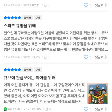
면서 곧잘 합니다 .그런데 중간부분을 한번 놓치니 다시 맨 앞으로 돌려 하
s*******0
2022.02.11.
신고
0
댓글
0
기를 반복하는
종이책
구매
스피드 큐빙을 위해
일요일에 구매했는데월요일 아침에 받았네요.어린이를 위한 왕초보 큐브
스쿨 읽고같은 저자의 책을 재구매했어요.먼저번 책은 큐브 맞추기 방법에
대한 것이라면이번 책은 스피드하게 큐브 맞추기에 중점을 뒀네요.큐브 해
법은 유튜브 에도 나와 있지만책으로 보는게 더 편할듯해서구입했어요.아
직은 큐브 기록이 1분대지만30초 대 기록을 위해서연습 많이 해야 겠어요.
n*******e
2021.01.25.
신고
0
댓글
0
종이책
구매
큐브에 관심보이는 아이를 위해
아직 어린 둘째가 큐브에 관심을 보여 구입했어요.기초적
인 설명부터 난이도가 있는 설명까지 한 권에 모두 담고
있어 좋은데, 아직 어린 아이가 보기엔 조금 무리가 있네
요.어른인 저는 괜찮은데, 어린 둘째는 영상으로 보는거랑
달리 사진으로만 보니까 더 어렵게 느껴진다고 합니다. 그
m****6
2020.05.05.
신고
0
댓글
0