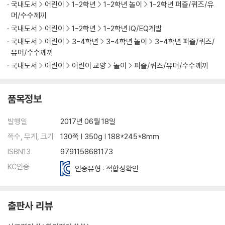
국내도서
어린이
1-2학년
1-2학년 놀이
1-2학년 퍼즐/퀴즈/유
머/수수께끼
국내도서
어린이
1-2학년
1-2학년 IQ/EQ계발
2강 흰색 십자가 맞추기(1단계)
국내도서
어린이
3-4학년
3-4학년 놀이
3-4학년 퍼즐/퀴즈/
01 맞추기 쉬운 조각 찾기
유머/수수께끼
엣지 블록의 흰색면이 맞아 있을 때
국내도서
어린이
어린이 교양
놀이
퍼즐/퀴즈/유머/수수께끼
엣지 블록의 색깔면이 맞아 있을 때
엣지 블록의 색깔면을 바로 맞출 수 있을 때
공식을 사용해야 할 때
품목정보
02 흐트러지지 않게 셋 업 무브
03 한 번에 여러 조각 맞추기
발행일
2017년 06월 18일
핵심포인트 흰색 십자가 쉽게 맞추는 노하우
쪽수, 무게, 크기
130쪽 | 350g | 188*245*8mm
퀴즈 1단계를 마스터 하라
ISBN13
9791158681173
KC인증
인증유형 : 적합성확인
3강 1·2층 완성하기(2단계)
01 F2L 이해하기
02 1층 슬롯 맞추기
출판사 리뷰
흰색면이 오른쪽에 있을 때