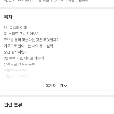
목차
1강 큐브의 이해
01 스피드 큐빙 알아보기
큐브를 빨리 맞춘다는 것은 무엇일까?
기록으로 알아보는 나의 큐브 실력
중급 공식이란?
02 큐브 기호 제대로 배우기
블록으로 연결된 큐브
큐브 면 구분하기
큐브 층 구분하기
03 큐브, 어떻게 찾고 움직일까?
목차 더보기
회전 기호는 큐브의 언어다
F면 회전하기 / U면 회전하기
D면 회전하기 / R면 회전하기
관련 분류
L면 회전하기 / B면 회전하기
M면 회전하기