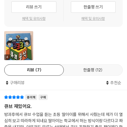
친구들도 큐브 초보에서 벗어나고 싶나요? 그럼 지금 ‘스피드 큐빙을 위한
왼손 집게 모양 / 오른손 집게 모양
리뷰 쓰기
한줄평 쓰기
333 큐브 공식’을 시작해 보세요. 친구들도 큐브 고수가 될 수 있습니다.
약속 모양 / 자전거 모양
헤드라이트 모양
혜택 및 유의사항
혜택 및 유의사항
큐브의 구조와 명칭부터 차근차근!
핵심포인트 노란색 윗면 완성하기
처음 큐브를 배우거나 초급 공식으로 큐브를 맞출 수 있지만 큐브에 대해
퀴즈 3·4단계를 마스터 하라
정확하게 알지 못하는 어린이를 위해 큐브를 구성하고 있는 블록의 이름과
구조를 배우고, 큐브를 어떻게 잡고 돌려야 하는지 기본적인 회전 방법과
회전 기호, 회전 그림 등을 쉽게 설명하여 큐브를 이해하고 큐브를 맞출 수
5강 3층 완성하기(5·6단계)
있다.
01 코너 PLL로 코너 블록 완성하기
4
T펌 / Y펌 / E펌
리뷰
7
한줄평
12
100여 가지의 중급 공식 중 핵심이 되는 공식만 골라 골라!
02 엣지 PLL로 엣지 블록 완성하기
3×3×3 큐브를 맞추는 100여 가지의 중급 공식 중 핵심이 되는 공식만 골
U펌 시계 방향 / U펌 반시계 방향
구매리뷰
추천순
라 더 적은 회전수로 큐브를 더 빠르게 맞추기 위한 방향을 제시하고 있다.
H펌 / Z펌
공식에서 어떤 블록이 어떤 위치로 이동하는지 먼저 알아보고, 각 상황에
핵심포인트 3층 완성하기
종이책
구매
맞춰 그 공식을 선택적으로 사용할 수 있게 한다.
퀴즈 5·6단계를 마스터 하라
큐브 재밌어요.
사진으로 손과 큐브 모양을 자세하게! QR코드로 바로바로 동영상 확인!
방과후에서 큐브 수업을 듣는 초등 딸아이를 위해서 사줬는데 제가 더 열
공식에 따라 움직이며 변화하는 큐브 그림과 함께 사진으로 다시 자세한
심히 보고 따라하게 되네요.딸아이는 학교에서 하는 방식이랑 다르다고 짜
과정을 볼 수 있게 하여 큐브가 돌아가는 모양과 함께 큐브를 돌리는 손 모
증을 내지만, 아무것도 모르는 상태에서 큐브 독학하기 좋은 책이예요.학