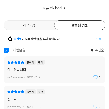
래도 초등인 첫째는 잘 이해하고 잘 따라하더라구요~ 큐
브의 가장 기본적인 것들과 여러 공식들이
리뷰 전체보기
리뷰
7
한줄평
12
클린봇
이 부적절한 글을 감지 중입니다.
설정
구매한줄평
추천순
종이책
구매
잘받았습니다
n*******e
2021.01.25.
1
종이책
구매
좋아요
l*******7
2024.12.19.
0