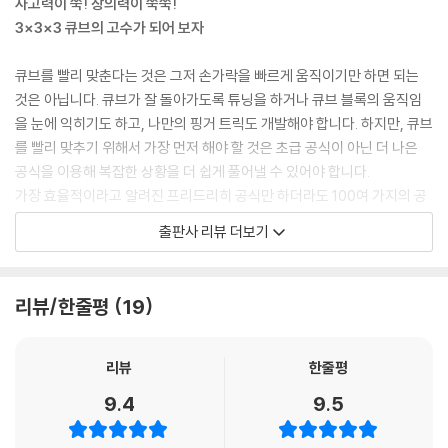
사고력이 쑥! 창의력이 쑥쑥!
흰색면이 왼쪽에 있을 때
3×3×3 큐브의 고수가 되어 보자
흰색면이 위쪽에 있을 때
03 2층 슬롯 맞추기
큐브를 빨리 맞춘다는 것은 그저 손가락을 빠르게 움직이기만 하면 되는
R면 센터 블록과 일치할 때
것은 아닙니다. 큐브가 잘 돌아가도록 튜닝을 하거나 큐브 블록의 움직임
L면 센터 블록과 일치할 때
을 눈에 익히기도 하고, 나만의 핑거 트릭도 개발해야 합니다. 하지만, 큐브
04 슬롯 한 번에 맞추기
를 빨리 맞추기 위해서 가장 먼저 해야 할 것은 초급 공식이 아닌 더 나은
떨어져 있을 때 - 흰색면 오른쪽
공식을 이용해 복잡한 상황을 더 쉽게 풀어낼 수 있어야 합니다.
떨어져 있을 떄 - 흰색면 왼쪽
가장 효율적이라고 알려진 프리드리히 공식만 하더라도 100여 가지의 공
나란히 붙어 있을 때 - 흰색면 오른쪽
식으로 이루어져 있고, 더 적은 회전수로 맞추는 것을 목표로 한다면 몇천
나란히 붙어 있을 때 - 흰색면 왼쪽
출판사 리뷰 더보기
가지의 공식이 필요할지도 모릅니다. 이런 공식들은 인터넷에서 조금만 찾
핵심포인트 1·2층 완성하기
아보면 얼마든지 쉽게 구할 수 있지만, 처음부터 이 많은 공식을 한 번에 외
퀴즈 2단계를 마스터 하라
우고 활용한다는 것은 쉬운 일이 아닙니다.
리뷰/한줄평
19
그래서 ≪스피드 큐빙을 위한 333 큐브 공식≫에서는 333 큐브를 더 빨
리 맞추기 위한 방향을 제시하고 있습니다. 초급 공식으로 333 큐브를 1분
4강 노란색 윗면 완성하기(3·4단계)
안에 맞출 수 있다면, 이번에 배우는 ‘스피드 큐빙을 위한 333 큐브 공
01 엣지 OLL로 노란색 십자가 맞추기
리뷰
한줄평
식’은 2, 30초대에 큐브를 맞출 수 있도록 도와줄 것입니다. 아마 친구들이
일자 모양 / ㄱ자 모양 / 점 모양
9.4
9.5
큐브를 휘리릭 맞추는 모습을 누군가 본다면, ‘저 친구 큐브 고수구나!’ 하
02 십자 OLL로 노란색 윗면 완성하기
는 생각을 가질지도 모릅니다. 드디어 진정한 큐브 마니아가 된 것입니다.
만세 모양 / 자동차 모양