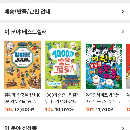
배송/반품/교환 안내
이 분야 베스트셀러
찾아라! 한국을 빛낸 10
1000개 숨은그림찾기
읽으면서 바로 써먹는
읽
0명의 위인들 : 숨은그
우리나라 여행 찾아도
어린이 공포의 수학 퍼
어
림찾기와 노랫말로 만
찾아도 끝판왕
즐 2
10
12,600
10
10,620
10
11,700
1
%
%
%
원
원
원
나는 한국사 이야기
이 분야 신상품