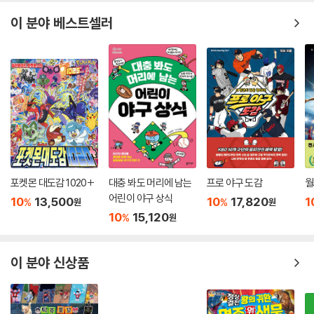
이 분야 베스트셀러
포켓몬 대도감 1020+
대충 봐도 머리에 남는
프로 야구 도감
월
어린이 야구 상식
10
13,500
10
17,820
1
%
%
원
원
10
15,120
%
원
이 분야 신상품