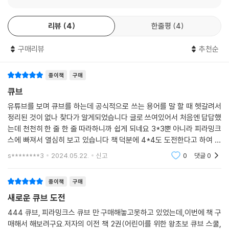
리뷰
4
한줄평
4
구매리뷰
추천순
종이책
구매
큐브
유튜브를 보며 큐브를 하는데 공식적으로 쓰는 용어를 말 할 때 헷갈려서
정리된 것이 없나 찾다가 알게되었습니다 글로 쓰여있어서 처음엔 답답했
는데 천천히 한 줄 한 줄 따라하니까 쉽게 되네요 3*3뿐 아니라 피라밍크
스에 빠져서 열심히 보고 있습니다 책 덕분에 4*4도 도전한다고 하여 어
린이날 선물을 했습니다 아이들 큐브에 도움이 됩니다
s********3
2024.05.22.
신고
0
댓글
0
종이책
구매
새로운 큐브 도전
444 큐브, 피라밍크스 큐브 만 구매해놓고못하고 있었는데,이번에 책 구
매해서 해보려구요.저자의 이전 책 2권(어린이를 위한 왕초보 큐브 스쿨,