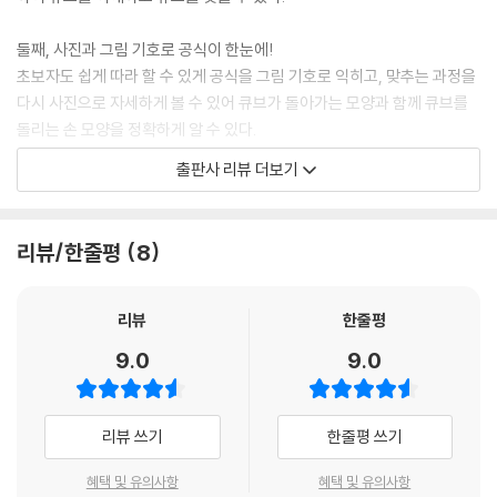
핵심포인트 4층 윗면 완성하기
퀴즈 5단계를 마스터 하라
둘째, 사진과 그림 기호로 공식이 한눈에!
084층 완성하기[6단계]
초보자도 쉽게 따라 할 수 있게 공식을 그림 기호로 익히고, 맞추는 과정을
4층 코너 블록 완성하기
다시 사진으로 자세하게 볼 수 있어 큐브가 돌아가는 모양과 함께 큐브를
4층 엣지 블록 완성하기
돌리는 손 모양을 정확하게 알 수 있다.
핵심포인트4층 완성하기
출판사 리뷰 더보기
퀴즈6단계를 마스터 하라
셋째, 새로운 큐브 도전으로 자신감 UP!
새롭고 더 복잡해진 큐브에 도전하여 공식을 따라가며 큐브를 완성했을 때
아이는 도전의 짜릿함과 함께 자신감 또한 높아지게 된다.
리뷰/한줄평
8
리뷰
한줄평
9.0
9.0
리뷰 쓰기
한줄평 쓰기
혜택 및 유의사항
혜택 및 유의사항