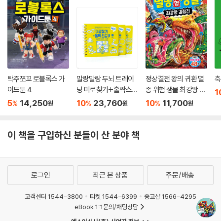
탁주쪼꼬 로블록스 가
말랑말랑 두뇌 트레이
정상결전 왕의 귀환 멸
축
이드툰 4
닝 미로찾기+홀짝스도
종 위험 생물 최강왕 결
1
쿠 1~3 세트
정전
5
14,250
10
23,760
10
11,700
%
%
%
원
원
원
이 책을 구입하신 분들이 산 분야 책
로그인
최근 본 상품
주문/배송
고객센터 1544-3800
티켓 1544-6399
중고샵 1566-4295
eBook 1:1문의/채팅상담