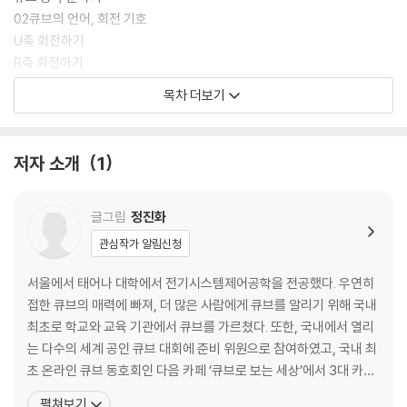
02큐브의 언어, 회전 기호
U축 회전하기
R축 회전하기
L축 회전하기
목차 더보기
B축 회전하기
퀴즈 큐브 기호를 마스터 하라
03아랫면 센터 블록 맞추기[1단계]
저자 소개
1
041·3층 완성하기[2단계]
1층 엣지 블록 완성하기
3층 코너 블록 완성하기
글그림
정진화
052층 엣지 블록 완성하기[3단계]
관심작가 알림신청
핵심포인트 피라밍크스 큐브 완성하기
퀴즈 피라밍크스 큐브를 마스터 하라
서울에서 태어나 대학에서 전기시스템제어공학을 전공했다. 우연히
접한 큐브의 매력에 빠져, 더 많은 사람에게 큐브를 알리기 위해 국내
2강 444 큐브
최초로 학교와 교육 기관에서 큐브를 가르쳤다. 또한, 국내에서 열리
는 다수의 세계 공인 큐브 대회에 준비 위원으로 참여하였고, 국내 최
01444 큐브 알아보기
초 온라인 큐브 동호회인 다음 카페 ‘큐브로 보는 세상’에서 3대 카페
블록으로 연결된 큐브
지기를 맡아 지금까지 운영해 오고 있다. YTN 뉴스 [지금은 동호인
펼쳐보기