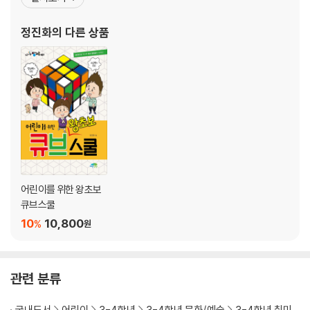
큐브 면 구분하기
시대], KBS [상상대결], [굿모닝 대한민국] 등에 출연하였고, 지금
큐브 층 구분하기
도 많은 사람이 쉽고 재미있게 큐브를 배우며 서로 어울릴 수 있는 공
정진화
의 다른 상품
02큐브의 언어, 회전 기호
간을 만들기 위해 [큐버 봄 소풍]과 같
F면 회전하기
U면 회전하기
D면 회전하기
R면 회전하기
L면 회전하기
B면 회전하기
퀴즈 큐브 기호를 마스터 하라
03센터 블록 모으기[1단계]
어린이를 위한 왕초보
센터 블록 맞추는 순서
큐브스쿨
흰색 센터 블록 모으기
10
10,800
%
원
노란색 센터 블록 모으기
옆면 센터 블록 모으기
주황색 센터 블록 모으기
관련 분류
남은 센터 블록 모으기
핵심포인트센터 블록 모으기
국내도서
어린이
3-4학년
3-4학년 문화/예술
3-4학년 취미