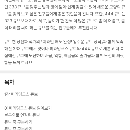
만 333 큐브를 맞추는 법과 많이 닮아 쉽게 맞출 수 있어 새로운 모양의 큐
브를 맞춰 보고 싶은 친구들에게 좋은 첫걸음이 됩니다. 또한, 444 큐브는
333 큐브보다 가로, 세로, 높이가 한 칸씩 더 많은 큐브로 좀 더 어렵고, 좀
더 머리를 써야 하는 큐브를 찾는 친구들에게 추천합니다.
큐브쌤 정진화 작가의 『따라만 해도 완성! 왕쉬운 큐브 공식』과 함께 익숙
해진 333 큐브에서 벗어나 피라밍크스 큐브와 444 큐브로 새롭고 더 복
잡해진 큐브에 도전하며 배움, 익힘, 깨달음의 즐거움과 함께 도전의 짜릿
함을 느껴 보세요.
목차
1강 피라밍크스 큐브
01피라밍크스 큐브 알아보기
블록으로 연결된 큐브
큐브 축 구분하기
큐브 층 구분하기