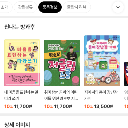
 소개
관련분류
품목정보
출판사 리뷰
신나는 방과후
내 마음을 표현하는 말
취미탐험 곰씨의 어린
지아씨의 종이 장난감
읽
따라 쓰기
이를 위한 왕초보 저글
가게
어
링 스쿨
10
11,700
10
11,700
10
13,500
1
%
%
%
원
원
원
상세 이미지