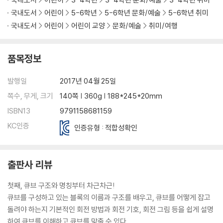
퀴즈1단계를 마스터 하라
국내도서
어린이
5-6학년
5-6학년 문화/예술
5-6학년 취미
04엣지 블록 모으기[2단계]
국내도서
어린이
어린이 교양
문화/예술
취미/여행
엣지 블록 모을 준비하기
엣지 블록 모으기
핵심포인트 엣지 블록 모으기
품목정보
퀴즈 2단계를 마스터 하라
051층 완성하기[3단계]
발행일
2017년 04월 25일
흰색 십자가 맞추기
쪽수, 무게, 크기
140쪽 | 360g | 188*245*20mm
1층 코너 블록 맞추기
ISBN13
9791158681159
핵심포인트1층 완성하기
퀴즈3단계를 마스터 하라
KC인증
인증유형 : 적합성확인
062·3층 완성하기[4단계]
2·3층 엣지 블록 맞추기
2·3층 엣지 블록을 4층으로 올리기
출판사 리뷰
핵심포인트2·3층 완성하기
퀴즈4단계를 마스터 하라
첫째, 큐브 구조와 명칭부터 차근차근!
074층 윗면 완성하기[5단계]
큐브를 구성하고 있는 블록의 이름과 구조를 배우고, 큐브를 어떻게 잡고
노란색 십자가 맞추기
돌려야 하는지 기본적인 회전 방법과 회전 기호, 회전 그림 등을 쉽게 설명
노란색 윗면 맞추기
하여 큐브를 이해하고 큐브를 맞출 수 있다.