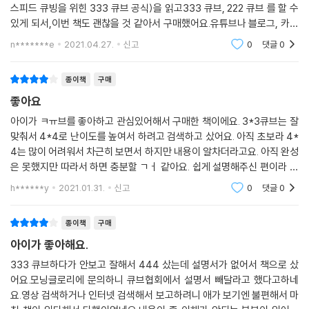
스피드 큐빙을 위힌 333 큐브 공식)을 읽고333 큐브, 222 큐브 를 할 수
있게 되서,이번 책도 괜찮을 것 같아서 구매했어요.유튜브나 블로그, 카페
에서도큐브 공식을 배울 순 있지만,책으로 일목요연하게 정리된 걸 보는게
n*******e
2021.04.27.
신고
0
댓글
0
더 편한 것 같아요
종이책
구매
좋아요
아이가 ㅋㅠ브를 좋아하고 관심있어해서 구매한 책이에요. 3*3큐브는 잘
맞춰서 4*4로 난이도를 높여서 하려고 검색하고 샀어요. 아직 초보라 4*
4는 많이 어려워서 차근히 보면서 하지만 내용이 알차더라고요. 아직 완성
은 못했지만 따라서 하면 충분할 ㄱㅓ 같아요. 쉽게 설명해주신 편이라 큐
브 관심있으면 도움이 많이 될듯한 책입니다. 강력 추천합니다.
h******y
2021.01.31.
신고
0
댓글
0
종이책
구매
아이가 좋아해요.
333 큐브하다가 안보고 잘해서 444 샀는데 설명서가 없어서 책으로 샀
어요.모닝글로리에 문의하니 큐브협회에서 설명서 빼달라고 했다고하네
요.영상 검색하거나 인터넷 검색해서 보고하려니 애가 보기엔 불편해서 마