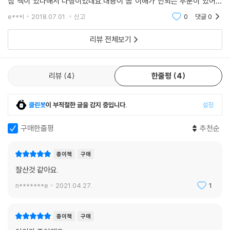
침 책이 있다해서 다행이었네요.내용이 좀 이해가 안되는 부분이 있어서
헷갈리기도 했는데 한번 방법 터득하고나니까 그다음엔 책보고 술술 잘해
e***l
2018.07.01.
신고
0
댓글
0
요.문제는 책에 두가지 큐
리뷰 전체보기
리뷰
4
한줄평
4
클린봇
이 부적절한 글을 감지 중입니다.
설정
구매한줄평
추천순
종이책
구매
잘산것 같아요.
n*******e
2021.04.27.
1
종이책
구매