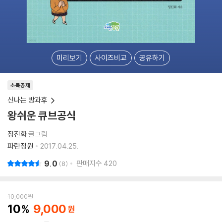
미리보기
사이즈비교
공유하기
소득공제
신나는 방과후
왕쉬운 큐브공식
정진화
글그림
파란정원
2017.04.25.
9.0
판매지수
420
8
10,000
원
10
9,000