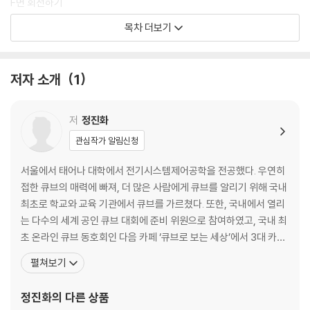
F면 회전하기
U면 회전하기
목차 더보기
D면 회전하기
R면 회전하기
L면 회전하기
저자 소개
1
B면 회전하기
퀴즈] 큐브의 기호를 마스터 하라
저
정진화
2강 흰색 십자가 맞추기(1단계)
관심작가 알림신청
01 어떤 블록을 어떤 위치에 놓을까?
엣지 블록을 어디로 보낼까?
서울에서 태어나 대학에서 전기시스템제어공학을 전공했다. 우연히
02 흰색 면이 어디를 보는가?
접한 큐브의 매력에 빠져, 더 많은 사람에게 큐브를 알리기 위해 국내
흰색 엣지 블록이 아래쪽을 볼 때
최초로 학교와 교육 기관에서 큐브를 가르쳤다. 또한, 국내에서 열리
흰색 엣지 블록이 앞쪽을 볼 때
는 다수의 세계 공인 큐브 대회에 준비 위원으로 참여하였고, 국내 최
예외적인 경우
초 온라인 큐브 동호회인 다음 카페 ‘큐브로 보는 세상’에서 3대 카페
핵심 포인트] 흰색 십자가 만들기
지기를 맡아 지금까지 운영해 오고 있다. YTN 뉴스 [지금은 동호인
펼쳐보기
퀴즈] 큐브 1단계를 마스터 하라
시대], KBS [상상대결], [굿모닝 대한민국] 등에 출연하였고, 지금
도 많은 사람이 쉽고 재미있게 큐브를 배우며 서로 어울릴 수 있는 공
정진화
의 다른 상품
3강 1층 완성하기(2단계)
간을 만들기 위해 [큐버 봄 소풍]과 같