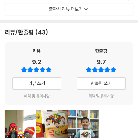
02 3층 엣지 블록 완성하기(7단계)
각 상황에 맞춰 그 공식을 선택적으로 사용할 수 있게 한다.
핵심 포인트] 3층 완성하기
출판사 리뷰 더보기
퀴즈] 큐브 6,7단계를 마스터 하라
사진으로 손과 큐브 모양을 자세하게!
공식에 맞춰 변화하는 큐브 그림과 함께 사진으로 다시 자세한 과정을 볼
7강 2×2×2 큐브 맞추기
리뷰/한줄평
43
수 있게 하여 큐브가 돌아가는 모양과 함께 큐브를 돌리는 손 모양을 정확
01 코너 블록으로만 이루어진 큐브
하게 볼 수 있어, 과정과 과정을 자연스럽게 연결하는 방법을 배울 수 있다.
02 3×3×3 큐브와 비교하기
리뷰
한줄평
03 1층 완성하기(1단계)
04 노란색 윗면 완성하기(2단계)
9.2
9.7
05 2층 완성하기(3단계)
핵심 포인트] 2×2×2 큐브 맞추기
퀴즈] 2×2×2 큐브를 마스터 하라
리뷰 쓰기
한줄평 쓰기
혜택 및 유의사항
혜택 및 유의사항
-부록
2
5