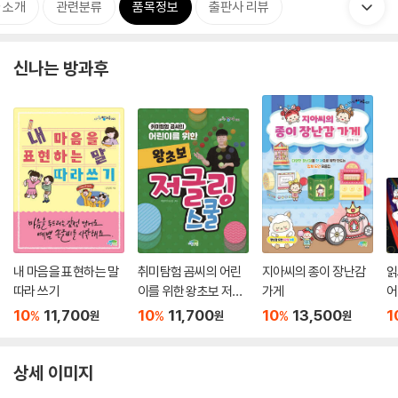
 소개
관련분류
품목정보
출판사 리뷰
신나는 방과후
내 마음을 표현하는 말
취미탐험 곰씨의 어린
지아씨의 종이 장난감
읽
따라 쓰기
이를 위한 왕초보 저글
가게
어
링 스쿨
10
11,700
10
11,700
10
13,500
1
%
%
%
원
원
원
상세 이미지