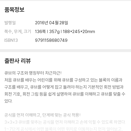
03 윗면이 무슨 색인가?
품목정보
오른쪽 센터 블록의 색과 일치할 때
왼쪽 센터 블록의 색과 일치할 때
발행일
2016년 04월 28일
핵심 포인트] 2층 완성하기
쪽수, 무게, 크기
136쪽 | 357g | 188*245*20mm
퀴즈] 큐브 3단계를 마스터 하라
ISBN13
9791158680749
5강 노란색 윗면 완성하기(4?5단계)
01 노란색 십자가 맞추기 (4단계)
출판사 리뷰
3층의 시작 엣지 블록 맞추기
예외적인 상황
큐브의 구조와 명칭부터 차근차근!
02 노란색 윗면 완성하기 (5단계)
처음 큐브를 배우는 어린이를 위해 큐브를 구성하고 있는 블록의 이름과
3층의 마무리 코너 블록 맞추기
구조를 배우고, 큐브를 어떻게 잡고 돌려야 하는지 기본적인 회전 방법과
어떻게 잡고 맞출까?
회전 기호, 회전 그림 등을 쉽게 설명하여 큐브를 이해하고 큐브를 맞출 수
핵심 포인트] 노란색 윗면 완성하기
있다.
퀴즈] 큐브 4·5단계를 마스터 하라
공식을 먼저 이해하고, 단계에 맞는 공식 적용!
6강 3층 완성하기(6?7단계)
3×3×3 큐브를 맞추는 공식을 먼저 이해하고 손에 익힐 수 있도록 하였다.
01 3층 코너 블록 완성하기(6단계)
1~7단계 공식에서 어떤 블록이 어떤 위치로 이동하는지 먼저 알아보고,