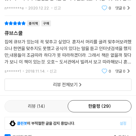
는데흐트러지는게 아까워서맞춘 그대로 두고 있네요.열심히 연습해야 할
n*******e
2020.12.22.
신고
0
댓글
0
것 같아요.
종이책
구매
큐브스쿨
집에 큐브가 있는데 꼭 맞추고 싶었다. 혼자서 머리를 굴려 맞추어보려했
으나 한면을 맞추지도 못했고 공식이 있다는 말을 듣고 인터넷검색을 했지
만,내용들이 조금따라 하다가 못 따라하겠더라. 그래서 책은 없을까 찾다
가 보니 이 책이 있는것. 오호~ 도서관에서 빌려서 보고 따라해보니 혼자
서도 잘 따라할수있게 설명이 자세하고 정확하다. 사진으로 친절하게 설명
s******1
2018.11.14.
신고
0
댓글
0
해놓았다.드디어 큐
리뷰 전체보기
리뷰
14
한줄평
29
클린봇
이 부적절한 글을 감지 중입니다.
설정