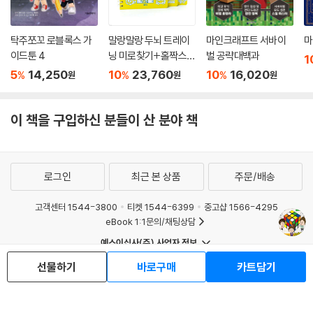
탁주쪼꼬 로블록스 가
말랑말랑 두뇌 트레이
마인크래프트 서바이
마
이드툰 4
닝 미로찾기+홀짝스도
벌 공략대백과
1
쿠 1~3 세트
5
14,250
10
23,760
10
16,020
%
%
%
원
원
원
이 책을 구입하신 분들이 산 분야 책
로그인
최근 본 상품
주문/배송
고객센터 1544-3800
티켓 1544-6399
중고샵 1566-4295
eBook 1:1문의/채팅상담
예스이십사(주) 사업자 정보
이용약관
개인정보처리방침
청소년보호정책
선물하기
바로구매
카트담기
PC버전
회사소개
거래처관계자께
도서홍보
광고
Copyright © YES24 Corp. All Rights Reserved.