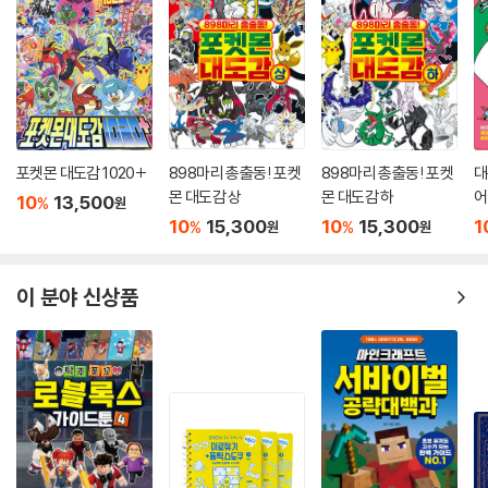
포켓몬 대도감 1020+
898마리 총출동! 포켓
898마리 총출동! 포켓
대
몬 대도감 상
몬 대도감 하
어
10
13,500
%
원
10
15,300
10
15,300
1
%
%
원
원
이 분야 신상품