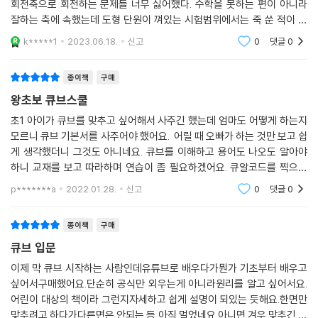
회전축으로 회전하는 문제들 너무 싫어했다. 수학을 못하는 편이 아니라
잘하는 축에 속했는데 도형 단원이 껴있는 시험범위에서는 죽 쑨 적이 받
았었다. 그런데 아이가 큐브에 관심을 가지고 나한테도 물어보니 같이 더
k*****1
2023.06.18.
신고
0
댓글
0
듬더듬 유
종이책
구매
왕초보 큐브스쿨
초1 아이가 큐브를 맞추고 싶어해서 사주긴 했는데 엄마도 어떻게 하는지
모르니 큐브 기본서를 사주어야 했어요. 어릴 때 오빠가 하는 것만 보고 쉽
게 생각했더니 그것도 아니네요. 큐브를 이해하고 용어도 나오도 알아야
하니 교재를 보고 따라하며 연습이 좀 필요하겠어요. 큐알코드를 찍으면
유튜브 영상으로 바로 볼 수 있어서 좋네요. 초보를 위한 좋은 책이라고 생
p*******a
2022.01.28.
신고
0
댓글
0
각합니다.
종이책
구매
큐브 입문
이제 막 큐브 시작하는 사람인데유튜브로 배우다가뭔가 기초부터 배우고
싶어서구매했어요.단순히 공식만 외우는게 아니라원리를 알고 싶어서요.
어린이 대상의 책이라 그런지자세하고 쉽게 설명이 되있는 듯해요.한면만
맞추려고 하다가다른면은 안되는 등 아직 멀었네요.아니면 겨우 맞추긴 하