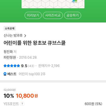
미리보기
사이즈비교
공유하기
소득공제
신나는 방과후
어린이를 위한 왕초보 큐브스쿨
정진화
저
파란정원
2016.04.28.
9.5
판매지수
2,196
43
베스트
어린이 top100 2주
12,000
원
10
10,800
YES포인트
600원 (5%)