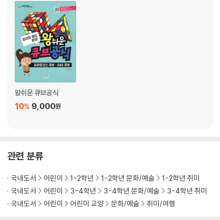
01 가장 기초적인 기술, 트위스트 회전
알유알유 트위스트 회전
엘유엘유 트위스트 회전
02 어떤 블록을 어떤 위치에 놓을까?
맞출 블록은 어디에 있을까?
어떤 위치에 놓아야 할까?
03 흰색 면이 어디를 보는가?
흰색 면이 오른쪽을 볼 때
왕쉬운 큐브공식
흰색 면이 왼쪽을 볼 때
10
9,000
%
원
흰색 면이 위쪽을 볼 때
핵심 포인트] 1층 완성하기
퀴즈 큐브] 2단계를 마스터 하라
4강 2층 완성하기(3단계)
관련 분류
01 좀 더 빠르게 트위스트 회전 2
유알유알 트위스트 회전
국내도서
어린이
1-2학년
1-2학년 문화/예술
1-2학년 취미
유엘유엘 트위스트 회전
국내도서
어린이
3-4학년
3-4학년 문화/예술
3-4학년 취미
02 어떤 블록을 어떤 위치에 놓을까?
국내도서
어린이
어린이 교양
문화/예술
취미/여행
맞출 블록은 어디에 있을까?
어떤 위치에 놓아야 할까?