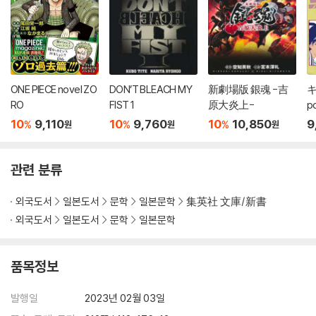
ONE PIECE novel ZO
DON’T BLEACH MY
新劇場版 銀魂 -吉
キ
RO
FIST 1
原大炎上-
p
10
9,110
10
9,760
10
10,850
9
%
%
%
원
원
원
관련 분류
외국도서
일본도서
문학
일본문학
集英社 文庫/新書
외국도서
일본도서
문학
일본문학
품목정보
발행일
2023년 02월 03일