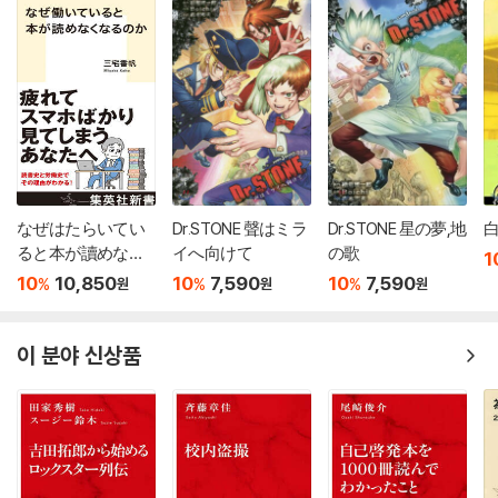
なぜはたらいてい
Dr.STONE 聲はミラ
Dr.STONE 星の夢,地
ると本が讀めなく
イへ向けて
の歌
1
なるのか
10
10,850
10
7,590
10
7,590
%
%
%
원
원
원
이 분야 신상품