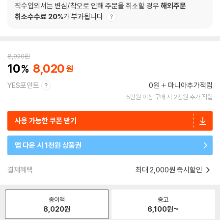
직수입외서는 변심/착오로 인해 주문을 취소할 경우
해외주문
취소수수료 20%
가 부과됩니다.
8,920
원
10
8,020
YES포인트
0원
마니아추가적립
5만원 이상 구매 시 2천원 추가 적립
사용 가능한 쿠폰 받기
앱 다운 시 1천원 상품권
결제혜택
최대 2,000원 즉시할인
종이책
중고
8,020
원
6,100
원~