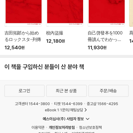
吉田拓郞から始め
校內盜撮
自己啓發本を1000
るロックスタ-列傳
冊讀んでわかった
12,180
1
원
こと
12,540
11,930
원
원
이 책을 구입하신 분들이 산 분야 책
로그인
최근 본 상품
주문/배송
고객센터 1544-3800
티켓 1544-6399
중고샵 1566-4295
eBook 1:1문의/채팅상담
예스이십사(주) 사업자 정보
이용약관
개인정보처리방침
청소년보호정책