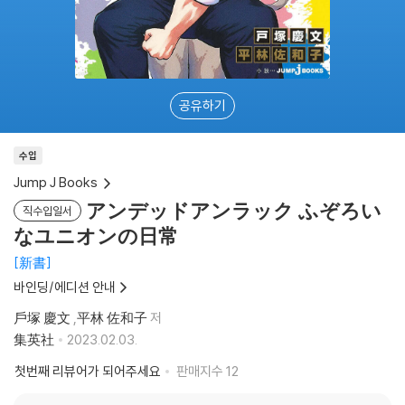
공유하기
수입
Jump J Books
アンデッドアンラック ふぞろい
직수입일서
なユニオンの日常
新書
바인딩/에디션 안내
戶塚 慶文
,
平林 佐和子
저
集英社
2023.02.03.
첫번째 리뷰어가 되어주세요
판매지수
12