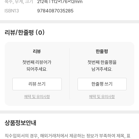
쪽수, 무게, 크기
212쪽 | 112*176*12mm
ISBN13
9784087035285
리뷰/한줄평
0
리뷰
한줄평
첫번째 리뷰어가
첫번째 한줄평을
되어주세요.
남겨주세요.
리뷰 쓰기
한줄평 쓰기
혜택 및 유의사항
혜택 및 유의사항
상품정보안내
직수입외서의 경우, 해외거래처에서 제공하는 정보가 부족하여 제목, 표