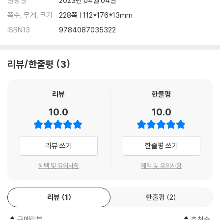
발행일
2023년 04월 04일
쪽수, 무게, 크기
228쪽 | 112*176*13mm
ISBN13
9784087035322
리뷰/한줄평
3
리뷰
한줄평
10.0
10.0
리뷰 쓰기
한줄평 쓰기
혜택 및 유의사항
혜택 및 유의사항
리뷰
1
한줄평
2
구매리뷰
추천순