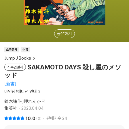
공유하기
소득공제
수입
Jump J Books
SAKAMOTO DAYS 殺し屋のメソ
직수입일서
ッド
新書
바인딩/에디션 안내
鈴木祐斗
,
岬れんか
저
集英社
2023.04.04.
10.0
판매지수
24
3