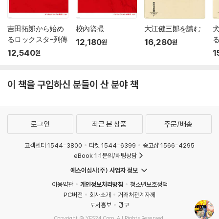
吉田拓郞から始め
校內盜撮
大江健三郞を讀む
るロックスタ-列傳
12,180
16,280
원
원
12,540
1
원
이 책을 구입하신 분들이 산 분야 책
로그인
최근 본 상품
주문/배송
고객센터 1544-3800
티켓 1544-6399
중고샵 1566-4295
eBook 1:1문의/채팅상담
예스이십사(주) 사업자 정보
이용약관
개인정보처리방침
청소년보호정책
PC버전
회사소개
거래처관계자께
도서홍보
광고
Copyright © YES24 Corp. All Rights Reserved.