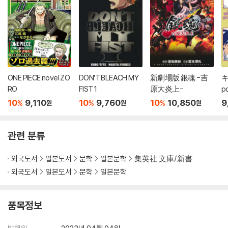
ONE PIECE novel ZO
DON’T BLEACH MY
新劇場版 銀魂 -吉
キ
RO
FIST 1
原大炎上-
p
10
9,110
10
9,760
10
10,850
9
%
%
%
원
원
원
관련 분류
외국도서
일본도서
문학
일본문학
集英社 文庫/新書
외국도서
일본도서
문학
일본문학
품목정보