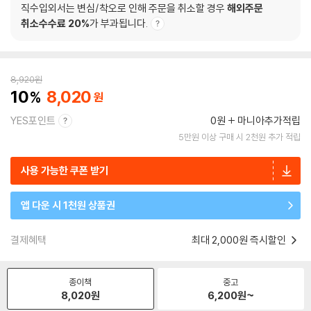
직수입외서는 변심/착오로 인해 주문을 취소할 경우
해외주문
취소수수료 20%
가 부과됩니다.
8,920
원
10
8,020
YES포인트
0원
마니아추가적립
5만원 이상 구매 시 2천원 추가 적립
사용 가능한 쿠폰 받기
앱 다운 시 1천원 상품권
결제혜택
최대 2,000원 즉시할인
종이책
중고
8,020
원
6,200
원~