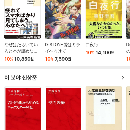
なぜはたらいてい
Dr.STONE 聲はミラ
白夜行
D
ると本が讀めなく
イへ向けて
10
14,100
%
원
なるのか
10
10,850
10
7,590
1
%
%
원
원
이 분야 신상품