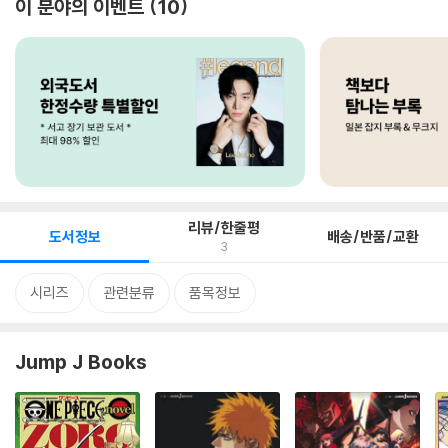
이 분야의 이벤트
10
리뷰/한줄평
도서정보
배송/반품/교환
3
시리즈
관련분류
품목정보
Jump J Books