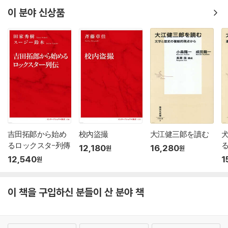
이 분야 신상품
吉田拓郞から始め
校內盜撮
大江健三郞を讀む
るロックスタ-列傳
12,180
16,280
원
원
12,540
1
원
이 책을 구입하신 분들이 산 분야 책