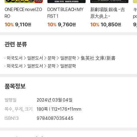
ONE PIECE novel ZO
DON’T BLEACH MY
新劇場版 銀魂 -吉
キ
RO
FIST 1
原大炎上-
p
10
9,110
10
9,760
10
10,850
9
%
%
%
원
원
원
관련 분류
외국도서
일본도서
문학
일본문학
集英社 文庫/新書
외국도서
일본도서
문학
일본문학
품목정보
발행일
2024년 03월 04일
쪽수, 무게, 크기
180쪽 | 112*176*11mm
ISBN13
9784087035445