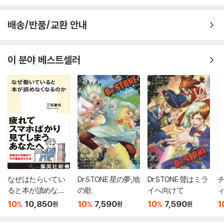
배송/반품/교환 안내
이 분야 베스트셀러
なぜはたらいてい
Dr.STONE 星の夢,地
Dr.STONE 聲はミラ
チ
ると本が讀めなく
の歌
イへ向けて
ィ
なるのか
10
10,850
10
7,590
10
7,590
1
%
%
%
원
원
원