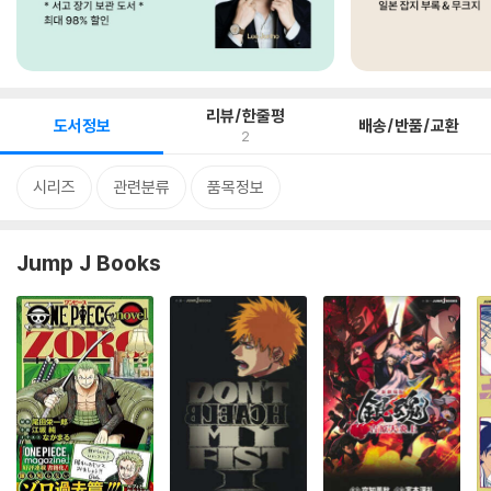
리뷰/한줄평
도서정보
배송/반품/교환
2
시리즈
관련분류
품목정보
Jump J Books