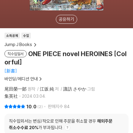
공유하기
소득공제
수입
Jump J Books
ONE PIECE novel HEROINES [Col
직수입일서
orful]
新書
바인딩/에디션 안내
尾田榮一郞
원작
江坂 純
저
諏訪 さやか
그림
集英社
2024.03.04.
10.0
판매지수
84
2
직수입외서는 변심/착오로 인해 주문을 취소할 경우
해외주문
취소수수료 20%
가 부과됩니다.