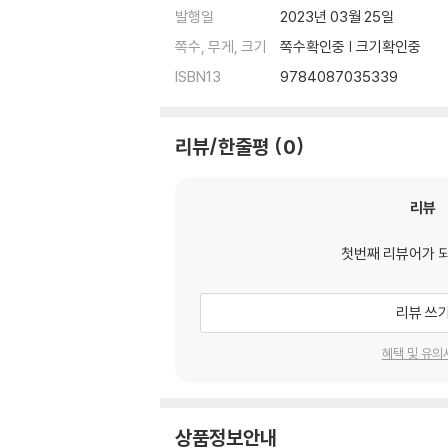
발행일
2023년 03월 25일
쪽수, 무게, 크기
쪽수확인중 | 크기확인중
ISBN13
9784087035339
리뷰/한줄평
0
리뷰
첫번째 리뷰어가 
리뷰 쓰
혜택 및 유의
상품정보안내