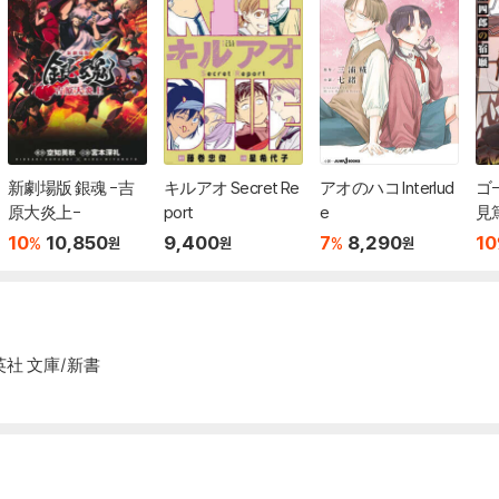
新劇場版 銀魂 -吉
キルアオ Secret Re
アオのハコ Interlud
ゴ
原大炎上-
port
e
見
10
10,850
9,400
7
8,290
10
%
%
원
원
원
英社 文庫/新書