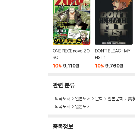
ONE PIECE novel ZO
DON’T BLEACH MY
RO
FIST 1
10
9,110
10
9,760
%
%
원
원
관련 분류
외국도서
일본도서
문학
일본문학
集
외국도서
일본도서
품목정보