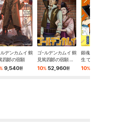
-ルデンカムイ 鶴
ゴ-ルデンカムイ 鶴
銀魂 3年Z組銀八先
都市傳
篤四郞の宿願
見篤四郞の宿願 ア
生 でらっくす おい
タ- 斷
ニメBlu-ray同梱版
でよ林間學校
9,540
10
52,960
10
8,670
15,67
%
%
%
원
원
원