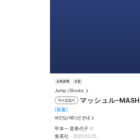
소득공제
수입
Jump J Books
マッシュル-MASH
직수입일서
新書
바인딩/에디션 안내
甲本一 星希代子
저
集英社
2023.03.25.