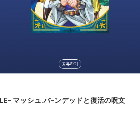
공유하기
LE- マッシュ.バ-ンデッドと復活の呪文