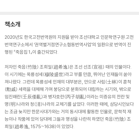
책소개
2020년도 한국고전번역원의 지원을 받아 조선대학교 인문학연구원 고전
번역연구소에서 ‘권역별거점연구소협동번역사업’의 일환으로 번역이 진
행된 『죽음집 1』이 출간되었다.
저자인 죽음(竹陰) 조희일(趙希逸)은 조선 선조(宣祖) 때의 인물이다.
이 시기에는 목릉성세(穆陵盛世)라고 부를 만큼, 뛰어난 인재들이 쏟아
져나왔다. 그런데 목릉성세 인재의 대부분은, 안으로 사림(士林)이 훈척
(勳戚) 세력을 대체해 가며 붕당으로 분화되어 대립하는 시기와, 밖으로
임진왜란(壬辰倭亂)과 병자호란(丙子胡亂)이라는 미증유의 전란 및
명(明)나라와 청(淸)나라의 교체기를 살았다. 이러한 때에, 삼당시인보다
는 조금 늦지만 한문사대가와는 거의 동시대에 활동한 인물로, 문학적 재
능이나 작품에 있어 당대에 그들과 명성을 나란히 하였던 죽음(竹陰) 조
희일(趙希逸, 1575~1638)이 있었다.