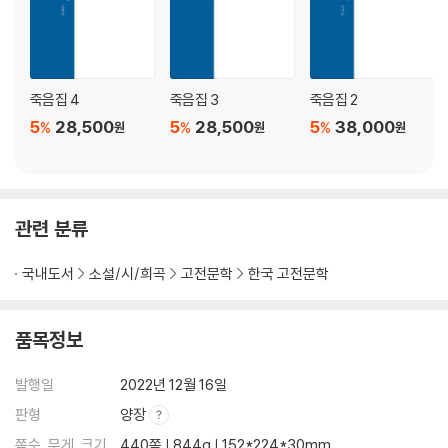
또 짓다 又·379
또 짓다 又·380
또 짓다 又·381
또 짓다 又·382
또 짓다 又·383
죽음집 4
죽음집 3
죽음집 2
또 짓다 又·384
5
28,500
5
28,500
5
38,000
%
%
%
원
원
원
차운하여 접반사로 가는 민여양 인백 의 행차에 주다 次韻 贈閔驪陽接
伴行軒 仁伯·385
또 짓다 又·386
사상의 시에 차운하여 영위사로 가는 송 첨지 기 의 행차에 주어 작별하다
관련 분류
次使相韻 贈別宋僉知 圻 迎慰行軒·387
또 짓다 又·388
국내도서
소설/시/희곡
고전문학
한국 고전문학
임진강 나루에서 바람을 맞다. 사상 서경의 시에 차운하다 臨津遇風 次
西坰使相韻·389
서경의 원운 原韻 西坰·390
품목정보
사상의 시에 차운하여 병풍 그림에 제하다 次使相韻 題屛?·391
또 짓다 又·392
발행일
2022년 12월 16일
또 짓다 又·393
판형
양장
또 짓다 又·394
쪽수, 무게, 크기
440쪽 | 844g | 152*224*30mm