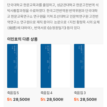
단국대학교 한문교육과를 졸업하고, 성균관대학교 한문고전번역 석
사 辭
박사통합과정을 수료하였다. 한국고전번역원 번역위원과 단국대학
노군 공식은 곤궁하고 낮은 지위에 있어 이름이 알려지지 않았다. 정유년
교 한문교육연구소 연구원을 거쳐 조선대학교 인문학연구원 고전번
(1597, 선조30)에 왜적의 포로가 되었는데 탈출하여 바다를 건너 절강성
역연구소 연구원으로 재직 중이다. 논문으로 <지천 황정욱 시의 요체
(浙江省)에 다다랐다. 글자를 써서 성명을 말하니 고을 사람이 포정에 보
(拗體)에 대하여>, 번역서로 《승정원일기》 등이 있다.
고하였고 밥을 얻어먹으면서 경사에 나아갔다. 이어 무이서원에 들러 학도
와 《소학》과 《가례》의 내용에 대해 논변할 적에 그 의미를 모두 자세히 알
이민호
의 다른 상품
았고, 또 우리 동방의 단군이래 역대의 사적, 정교, 풍속에 대해 분명하게
죄다 말하였는데 매우 해박하였으므로, 배우는 자들이 아주 훌륭하게 여겨
자주 칭송하였다. 우리나라로 돌아올 때는 글로 전별하면서 그 사적을 서
술하여 드러내 주었으니 아, 참으로 성대하도다.
아, 공식이 향리에 거처할 적에는 세상과 맞지 않아 뜻을 굽혔다가 향리를
떠나서는 세상과 맞아 뜻을 폈으니, 이것이 어찌 명과 수가 거기에 있는 것
이 아니겠는가. 이제 향리에 돌아와 벼슬 하나를 얻었지만 전도하고 낭패
함이 또 심하니, 도리어 포로의 신분으로 뵈었던 것만 못하다. 내가 다시 그
가 세상과 맞지 않아 뜻을 굽힌 데 대해 감회가 일어 사를 주어 그 뜻을 펴
죽음집 5
죽음집 4
죽음집 3
노라. 한문공의 〈제전횡묘문(祭田橫墓文)〉의 운자를 사용하였다. 魯君
5
28,500
5
28,500
5
28,500
公識 困而在下 無所知名 歲丁酉 陷賊庭 脫身而浮于海 泊于江浙
%
%
%
원
원
원
作字道姓名 縣人聞于布政 傳食詣京師 仍過武夷書院 與學徒論辨