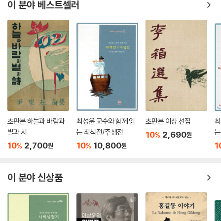
이 분야 베스트셀러
또 짓다 又·414
또 짓다 又·415
유자를 깎아 술잔으로 썼는데 술 잘 마시는 객이 씹어 먹자 장난삼아 동악
이안눌 에게 주다 削黃柚當杯杓 爲健飮客所齧 ?贈東岳 李安訥·416
동악의 차운시 次韻 東岳·417
고을 사람 정 비안 민구의 시축에 제하다 題邑人鄭庇安敏求軸·418
어린 기생 초옥에게 주다 贈兒妓楚玉·419
이 목천의 그림 병풍에 제하다 題李木川?屛·420
또 짓다 又·421
진주에서 출발하여 덕천으로 향하는 도중에 自晉州發向德川途中·422
초판본 하늘과 바람과
최성윤 교수와 함께 읽
초판본 이상 선집
최
간성의 사군으로 호가 호은인 송희업이 찾아와 작별하기에 이에 주다 杆
별과 시
는 최척전/주생전
는
10
2,690
%
원
城宋使君熙業號壺隱來別 仍贈·423
10
2,700
10
10,800
1
%
%
원
원
구름 雲·424
꽃 花·425
죽암의 적소에 부치다 김광현 寄竹巖謫所 金光炫·426
이 분야 신상품
또 짓다 又·427
동짓달에 분매를 감상하다 至月賞盆梅·428
추사 형 조희맹 과 헤어지다 別秋沙兄 趙希孟·429