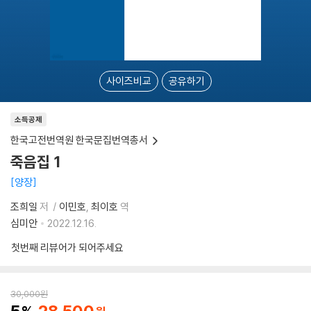
사이즈비교
공유하기
소득공제
한국고전번역원 한국문집번역총서
죽음집 1
양장
조희일
저
이민호
최이호
역
심미안
2022.12.16.
첫번째 리뷰어가 되어주세요
30,000
원