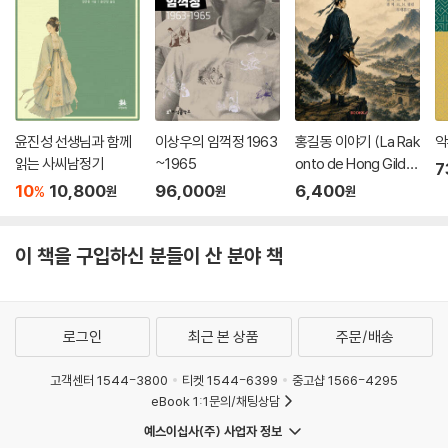
술자리에서 입에서 나오는 대로 붓을 달리다 酒席口呼走筆·430
또 짓다 又·431
또 짓다 又·432
김 수사 진 이 준 거울을 사례하며 돌려보내다 謝還金水使 鎭 贈鏡·433
직소(直所)에서 동료에게 보이다 계해년(1623, 인조1)에 있어야 한다.
直廬示僚友 當在癸亥年·434
윤진성 선생님과 함께
이상우의 임꺽정 1963
홍길동 이야기 (La Rak
악
읽는 사씨남정기
~1965
onto de Hong Gildo
7
육언절구 六言絶句
ng)
10
10,800
96,000
6,400
%
원
원
원
상인의 시축에 쓰다 題上人軸·435
이 책을 구입하신 분들이 산 분야 책
로그인
최근 본 상품
주문/배송
고객센터 1544-3800
티켓 1544-6399
중고샵 1566-4295
eBook 1:1문의/채팅상담
예스이십사(주) 사업자 정보