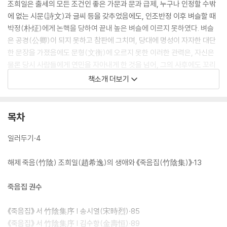
조희일은 출세의 모든 조건인 좋은 가문과 문과 급제, 누구나 인정할 수밖
에 없는 시문(詩文)과 글씨 등을 갖추었음에도, 인조반정 이후 벼슬할 때
박정(朴炡)에게 논핵을 당하여 끝내 높은 벼슬에 이르지 못하였다. 벼슬
은 공경(公卿)이 되지 못하고 참판에 그치며, 당대에 명성이 자자한 대단
한 문장을 가졌음에도 문형(文衡)에 오르지 못한 이러한 관력은, 자신은
물론 당시 사람들에게 연민을 자아내게 한 것을 넘어, 그의 사후에도 꼬리
표처럼 그를 따라다녔다.
책소개 더보기
《죽음집》은 조희일 사후에 장남 조석형(趙錫馨, 1598~1656)이 손수
부친의 시문을 베껴 완성한 초고본(草稿本), 조석형 사후에 손자 조경망
목차
(趙景望)이 태인(泰仁)에서 판각한 초간본(初刊本), 조경망 사후에 증
손 조정만(趙正萬)이 강서(江西)에서 간행한 중간본(重刊本)으로 구별
일러두기·4
할 수 있다. 초고본은 초간본의 간행 작업에 기준이 된 원고로, 조석형이 시
묘살이를 하면서 날마다 베껴서 7편(編) 한 질로 만든 것이다. 조석형이
해제 죽음(竹陰) 조희일(趙希逸)의 생애와 《죽음집(竹陰集)》·13
이것을 가지고 김류(金?)와 이경석(李景奭)에게 산정을 부탁하였지만
두 사람 모두 생전에 되돌려주지 못하고 조석형 또한 그대로 사망하였다.
죽음집 권수
이후 간행 작업에 진척이 없다가 손자 조경망(趙景望)이 이전의 초고본
을 김수항(金壽恒)에게 가지고 가서 그 일을 다시 부탁하여, 마침내 김수
《죽음집》 서 竹陰集序 | 송시열(宋時烈)·85
항이 산정을 마무리하여 돌려보내 주었고, 이를 가지고 조경망이 시산(詩
《죽음집》 서 竹陰集序 | 김수항(金壽恒)·89