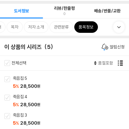
리뷰/한줄평
도서정보
배송/반품/교환
0
개
목차
저자 소개
관련분류
품목정보
이 상품의 시리즈
5
알림신청
전체선택
품절포함
죽음집 5
5
28,500
%
원
죽음집 4
5
28,500
%
원
죽음집 3
5
28,500
%
원