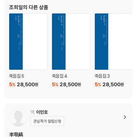
백령관채부 百翎貫寨賦·217
읽은 지 사흘 만에 벌써 능히 전신(傳神)하였다.”라고 하는 칭찬을
조희일
의 다른 상품
목요부 木妖賦·231
들었다고 한다. 조희일은 송시열의 평에
투무부 投巫賦·244
견사제벽계부 遣使祭碧鷄賦·253
초불사영어동풍부 草不謝榮於東風賦·262
매륜부 埋輪賦·270
사상림자부 賜商霖字賦·279
청풍명월불용일전매부 淸風明月不用一錢買賦·288
투벽제하부 신축년(1601, 선조34) 감시 초시에서 수석을 차지하였다. 投
璧濟河賦 辛丑年監試初試居魁·295
용문상설부 신축년(1601, 선조34) 감시 회시에서 장원을 차지하였다. 龍
죽음집 5
죽음집 4
죽음집 3
門賞雪賦 辛丑年監試會試居魁·304
5
28,500
5
28,500
5
28,500
%
%
%
원
원
원
〈수양춘부〉에 차운하다 월과이다. 次愁陽春賦 月課·313
북문쇄약부 월과이다. 北門??賦 月課·316
괘표부 월과이다. 남을 대신하여 짓다. ?瓢賦 月課 代人作·323
요지연부 瑤池宴賦·329
역
이민호
군중기서루부 軍中起書樓賦·340
관심작가 알림신청
형곡부 ?谷賦·347
봉황래의부 월과이다. 鳳凰來儀賦 月課·354
李珉鎬