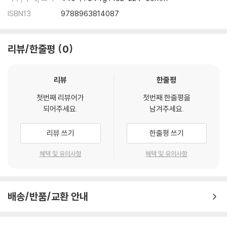
또 짓다 又·395
ISBN13
9788963814087
또 짓다 又·396
비온 뒤에 차운하다 호당 삭제이다. 雨後次韻 湖堂朔製·397
노계 이장의 장사. 팔영 魯溪李丈莊舍 八詠·398
리뷰/한줄평
0
영상시 동전에서 迎祥詩 東殿·401
용계의 시에 화답하다 和龍溪韻·402
차운하다 次韻·403
리뷰
한줄평
시를 주어 작별하다 贈別·404
첫번째 리뷰어가
첫번째 한줄평을
단성으로 향하다 산음에서 일찍 출발할 때 달이 떠 있었다. 向丹城 山陰
되어주세요.
남겨주세요.
早發時有月·405
임술년(1622, 광해군14) 칠월에 우연히 읊다 〈적벽부〉에서 집자하였다.
리뷰 쓰기
한줄평 쓰기
壬戌七月偶吟 赤壁賦集字·406
또 짓다 又·407
혜택 및 유의사항
혜택 및 유의사항
또 짓다 又·408
또 짓다 又·409
또 짓다 又·410
배송/반품/교환 안내
또 짓다 又·411
또 짓다 又·412
또 짓다 又·413