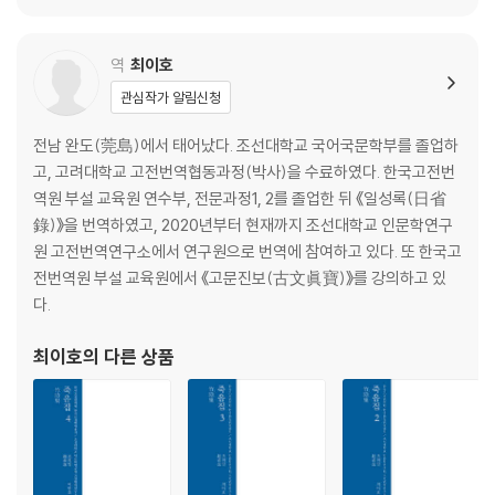
小學家禮書 無不詳曉其義意 且瞭瞭說盡吾東方自檀君以來歷代
事跡政敎風俗甚博 學者大異之 ?加奬飾焉 ?其東也 相?以言 序其
역
최이호
事而張之 ?亦侈矣 噫 公識居其鄕則不合而? 去其鄕則能合而伸
此豈命與數存乎其中者歟 今反其鄕土 得一官而顚頓 狼狽又甚矣
관심작가 알림신청
反不若以?見 余復有感於不合而?者 贈以辭而申其意云 用韓文公
전남 완도(莞島)에서 태어났다. 조선대학교 국어국문학부를 졸업하
弔田橫文韻·360
고, 고려대학교 고전번역협동과정(박사)을 수료하였다. 한국고전번
영창대군에 대한 만사 永昌大君挽詞·364
역원 부설 교육원 연수부, 전문과정1, 2를 졸업한 뒤 《일성록(日省
錄)》을 번역하였고, 2020년부터 현재까지 조선대학교 인문학연구
죽음집 제2권
원 고전번역연구소에서 연구원으로 번역에 참여하고 있다. 또 한국고
전번역원 부설 교육원에서 《고문진보(古文眞寶)》를 강의하고 있
오언절구 五言絶句
다.
취한 뒤에 붓을 놀려 자선 이영원 의 벽화에 제하다 醉後放筆 題子善壁?
李榮元·371
최이호
의 다른 상품
하곡의 신정 십영 후천 한 판상의 시에 차운하다. 霞谷新亭十詠 次后川
韓判相韻·373
산수도. 상공 서경 유근 의 시에 차운하여 이 만호에게 주다 山水圖 次西
坰相公 柳根 韻 贈李萬戶·377
또 짓다 又·378