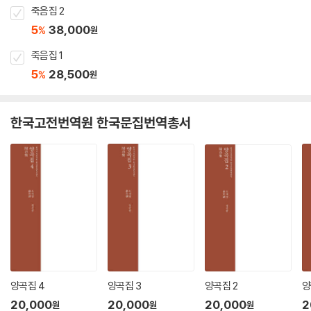
죽음집 2
5
38,000
%
원
죽음집 1
5
28,500
%
원
한국고전번역원 한국문집번역총서
양곡집 4
양곡집 3
양곡집 2
양
20,000
20,000
20,000
2
원
원
원