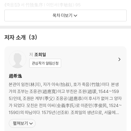
山 태인(泰仁)) 군수로 있으면서 판각 등의 간행 작업을 시작하며 김수항
《죽음집》 서 竹陰集序 | 이민서(李敏敍)·95
에게 다시 서문을 부탁하였다.
목차 더보기
죽음집 제1권
이후 조경망이 합천 군수(陜川郡守)로 재임하던 전후의 어느 시점에서
초간본이 인출(印出)된 것으로 보인다. 중간본은 초간본이 세상에 나온
부 賦
저자 소개
3
지 20년 정도 만에 간행된 것이다. 즉, 초간본을 간행한 뒤 조경망이 영구
청매자주논영웅부 靑梅煮酒論英雄賦·101
히 보존할 생각으로 해인사(海印寺)에 목판을 보관했는데 화재를 당해
척금부 擲金賦·111
모두 소실되었고, 그 후 증손인 조정만(趙正萬)이 강서 현령(江西縣令)
무혐지협부 舞嫌地狹賦·116
저
조희일
이 되고 몇 년이 지나 그 임소에서 관(官)의 도움과 사비(私費)의 출연을
원우부 ?牛賦·123
관심작가 알림신청
통해 중간본을 간행하였다. 초고본(草稿本)은 전해지지 않고, 초간본은
양태부 養胎賦·134
조희일의 외증손(外曾孫) 권익륭(權益隆)의 장서기가 있는 것이 서울대
병골부 病?賦·145
趙希逸
학교 규장각한국학연구원에 있으며, 중간본은 현존 《죽음집》의 대부분을
일읍등주부 一揖登舟賦·151
본관이 임천(林川), 자가 이숙(怡叔), 호가 죽음(竹陰)이다. 본생
차지하는 것으로 다수의 기관에 소장되어 있다. 특히 규장각한국학연구원
증검부 贈劍賦·160
가의 조부는 조응관(趙應寬)이고 부친은 조원(趙瑗, 1544~159
은 두 간본(刊本)을 모두 소장하고 있는데, 이곳의 중간본이 바로 이 책의
우의조연영부 羽衣朝延英賦·168
5)인데, 조원은 계부(季父) 조응공(趙應恭)이 후사가 없어 그 양자
번역 대본이다. 『죽음집 1』에는 송시열, 김수항, 이민서의 서문과 제1권~
불탐위보부 不貪爲寶賦·179
가 되었다. 모친은 전의 이씨(全義李氏)로 이준민(李俊民, 1524~
제2권의 내용이 실려 있다.
포편부 蒲鞭賦·187
1590)의 따님이다. 1575년(선조8). 조희일의 생년으로, 서울에서
죽림사부 竹林祠賦·198
태어났다. 태어나면서 정수리뼈 부위에 연꽃 모양의 형상이 있었다고
펼쳐보기
호남팔부 呼南八賦·208
한다. 7세 때에는 칠언시를 짓고 선배 학자에게 “이백(李白)의 시를