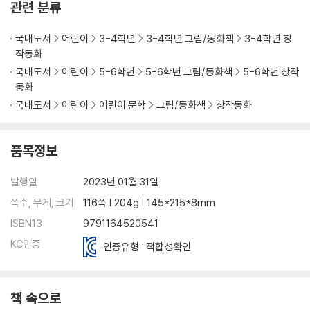
관련 분류
국내도서
어린이
3-4학년
3-4학년 그림/동화책
3-4학년 창
작동화
국내도서
어린이
5-6학년
5-6학년 그림/동화책
5-6학년 창작
동화
국내도서
어린이
어린이 문학
그림/동화책
창작동화
품목정보
발행일
2023년 01월 31일
쪽수, 무게, 크기
116쪽 | 204g | 145*215*8mm
ISBN13
9791164520541
KC인증
인증유형 : 적합성확인
책 속으로