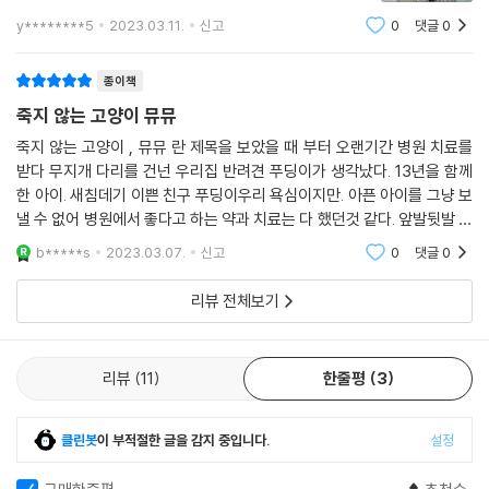
수혈에 사용할 수 있는 인공혈액을 개발했다. 무중력 상태
y********5
2023.03.11.
신고
0
댓글
0
에서 고양이 혈액에 포함된 '혈청 알부민'을 분말 형태로
만들었다. 이 이야
종이책
죽지 않는 고양이 뮤뮤
죽지 않는 고양이 , 뮤뮤 란 제목을 보았을 때 부터 오랜기간 병원 치료를
받다 무지개 다리를 건넌 우리집 반려견 푸딩이가 생각났다. 13년을 함께
한 아이. 새침데기 이쁜 친구 푸딩이우리 욕심이지만. 아픈 아이를 그냥 보
낼 수 없어 병원에서 좋다고 하는 약과 치료는 다 했던것 같다. 앞발뒷발 몸
여기저기 바늘 구멍에 다 빠진 털. 공허한 눈까지. 어느순간부터 스스로 먹
b*****s
2023.03.07.
신고
0
댓글
0
는 것도 거
리뷰 전체보기
리뷰
11
한줄평
3
클린봇
이 부적절한 글을 감지 중입니다.
설정