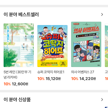
이 분야 베스트셀러
5번 레인 (30만 부 기
슈퍼 코딱지 히어로 1
의사 어벤저스 27
고
념 리커버)
10
15,120
10
14,220
1
%
%
원
원
10
12,600
%
원
이 분야 신상품