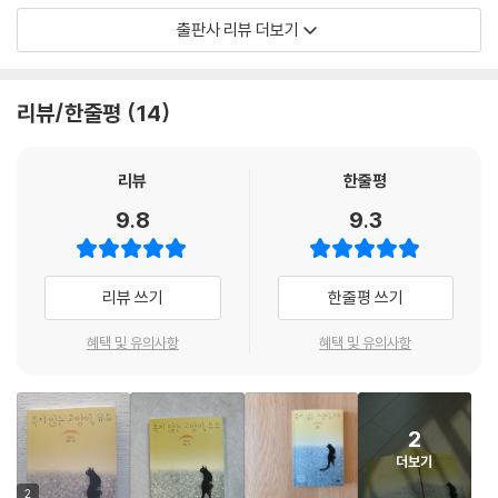
출판사 리뷰 더보기
하지만 행복도 잠시, 수혈용 고양이인 점박이는 뮤뮤에게 피를 내어 주어
야 했다. 뮤뮤는 점박이의 피를 받고. 네 발과 몸통이 묶인 채, 두 아이는 고
통을 참아내야만 한다. 이는 두 아이에게 불행을 ‘주입’하는 것과 같다. 지
리뷰/한줄평
14
혜는 뮤뮤에게 ‘삶’을 주었다 생각하겠지만 이것은 사랑일까? 사랑보다 욕
심에 가까우며, 그 욕심은 오롯이 자기 자신을 위함이 아닐까? 점박이에게
는 지나친 희생을 강요하는 것이 아닐까? 뮤뮤는 이 길고 서글픈 시간을 스
리뷰
한줄평
스로 마무리 짓는다. 점점 이기적으로 변해 가는 지혜의 사랑에 작별 인사
9.8
9.3
를 건네고, 점박이에게 특별한 제안을 한다. 이것은 뮤뮤의 용기 있는 이별
이자 새로운 시작인 것이다.
리뷰 쓰기
한줄평 쓰기
2022년 출판콘텐츠 창작 지원 사업 선정작
『죽지 않는 고양이, 뮤뮤』
혜택 및 유의사항
혜택 및 유의사항
『죽지 않는 고양이, 뮤뮤』는 2022년 출판콘텐츠 창작 지원 사업 선정 작품
이다. 탁정은 작가는 그 특유의 담담하고도 유려한 필력으로 ‘생명과 가족
2
애 그리고 영원한 이별’ 등의 묵직한 주제를 고양이 뮤뮤의 시점으로 잘 풀
더보기
어냈다. 또한 그림 작가 박정은이 그린 흑백의 뮤뮤는 미묘하지만 서글픈
표정을 잘 나타냈다.
2