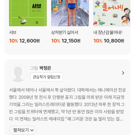
서브
상처받기 싫어서
내 장난감 물어내!
10
12,600
10
12,150
10
10,800
%
%
%
원
원
원
그림
박정은
관심작가 알림신청
서울에서 태어나 서울에서 쭉 살아왔다. 대학에서는 애니메이션 전공
했다. 2008년 첫 전시 후 단행본 표지 그림을 의뢰 받은 이래 지금껏
기억을 그리는 일러스트레이터로 활동했다. 2013년 하루 한 장씩 그
린 그림을 트위터에 연재했고, 약 1년 반 동안 많은 이의 사랑을 받았
다. 이 연재는 일러스트 에세이집 『왜 그리운 것은 늘 멀리 있는 걸까』
로 출간했고, 자신의 이름을 트위터 바깥 세상에 알렸다. 2015년 이
펼쳐보기
후 포털사이트 네이버의 그라폴리오에 스토리를 담은 일러스트를