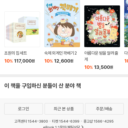
초원의 집 세트
숙제 외계인 곽배기 2
아름다운 밤을 알려 줄
다
게
10
117,000
10
12,600
1
%
%
원
원
10
13,500
%
원
이 책을 구입하신 분들이 산 분야 책
로그인
최근 본 상품
주문/배송
고객센터 1544-3800
티켓 1544-6399
중고샵 1566-4295
eBook 1:1문의/채팅상담