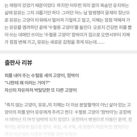
는 애정이 있었기 때문이었다. 하지만 아무런 의미 없이 목숨만 유지하는
나는 ‘미야옹미야옹’ 울면서 지혜의 얼굴을 쳐다봤어.
삶에 뮤뮤는 그저 괴롭기만 하다. 그러던 어느 날 말썽쟁이 윤재의 장난으
“나 여기 있어. 내가 뮤뮤라고!”
로 뮤뮤는 고양이 타워에서 떨어져 기절하고 말고, 지혜는 점점 약해져 가
내가 무릎을 비벼 대도 지혜는 내가 안 보이는 것처럼 아이만 어르고 있는
는 뮤뮤를 염려하던 끝에 ‘수혈용 고양이’를 들인다. 오로지 건강한 피를 뽑
거야.
아 쓰는 데에만 쓰이는 ‘수혈용 고양이’ 점박이가 집으로 오면서부터 지혜
“엄마랑 오래오래 같이 살자.”
가 점점 변해 가고, 뮤뮤는 새로운 감정을 겪게 되는데…….
--- p.90
출판사 리뷰
피를 내어 주는 수혈용 새끼 고양이, 점박이
“나한테 왜 이러는 거야?”
자신의 자유마저 박탈당한 또 다른 고양이
『죽지 않는 고양이, 뮤뮤』의 지혜는 더 이상 분말혈액이 아닌 살아 있는 고
양이의 피를 받아 뮤뮤에게 주려고 한다. 수혈용 고양이 ‘점박이’는 공장에
서 태어난 지 여섯 달밖에 되지 않았다. 공장에서 병원으로 떠돌던 끝에, 점
박이는 뮤뮤의 집으로 온다. 새집, 새 가족, 새 환경이 마음에 든 점박이는
마치 이곳에서 자유와 안정을 찾은 듯하다.