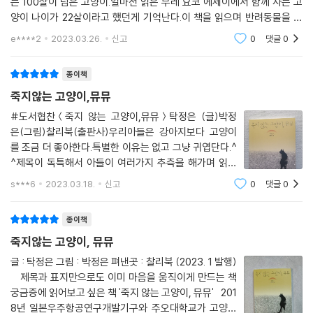
는 100살이 넘은 고양이.얼마전 읽은 무레 요코 에세이에서 함께 사는 고
양이 나이가 22살이라고 했던게 기억난다.이 책을 읽으며 반려동물을 위
한다고 행해지는 것들이 모두 동물에게 만족을 주지는 못할거란 생각이 들
e****2
2023.03.26.
신고
0
댓글
0
었다어쩌면 동물의 마음
종이책
죽지않는 고양이,뮤뮤
#도서협찬＜죽지 않는 고양이,뮤뮤＞탁정은 (글)박정
은(그림)찰리북(출판사)우리아들은 강아지보다 고양이
를 조금 더 좋아한다.특별한 이유는 없고 그냥 귀엽단다.^
^제목이 독특해서 아들이 여러가지 추측을 해가며 읽었
다.[6학년 아들의 서평]주인공 고양이 이름은 뮤뮤이다.
s***6
2023.03.18.
신고
0
댓글
0
뮤뮤는 23살이다.고양이가 23살이면 인간나이로 100살
이 넘는 것이란다.뮤뮤의 주인은 지혜라는 84세 할머니
종이책
다.
죽지않는 고양이, 뮤뮤
글 : 탁정은 그림 : 박정은 펴낸곳 : 찰리북 (2023. 1 발행)
제목과 표지만으로도 이미 마음을 움직이게 만드는 책
궁금증에 읽어보고 싶은 책 '죽지 않는 고양이, 뮤뮤' 201
8년 일본우주항공연구개발기구와 주오대학교가 고양이