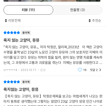
리뷰
11
한줄평
3
리뷰전체
추천순
종이책
죽지 않는 고양이, 뮤뮤
『죽지 않는 고양이, 뮤뮤』, 저자 탁정은, 찰리북,2023년 이 책은 고양이
수명을 훌쩍 넘긴 23살의 노묘인 고양이 뮤뮤와 그의 보호자인 지혜의 이
야기를 담고 있다. 뮤뮤는 의학의 힘을 빌려, 원치 않는 연명 치료를 계속하
는데, 그 과정에서 고통과 괴로움을 겪는다. 지혜는 뮤뮤를 사랑한다고 생
각하지만, 그 사랑은 사실 자신의 욕심에 가까운 것이다. 지혜는 수혈용 고
s******4
2023.10.17.
신고
16
댓글
2
양이 점
종이책
죽지않는 고양이, 뮤뮤
【죽지 않는 고양이, 뮤뮤】탁정은제목을 보고는 마법세계가 나오는 판
타지 동화로 생각했는데 그렇지는 않았다.23살 고양이 뮤뮤.인간 나이로