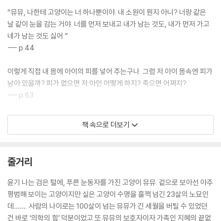
“뮤뮤, 나한테 고양이는 너 하나뿐이야. 내 소원이 뭔지 아니? 너랑 같은
날 같이 눈을 감는 거야. 너를 먼저 보내고 내가 남는 것도, 내가 먼저 가고
네가 남는 것도 싫어.”
--- p.44
이렇게 직접 내 몸에 아이의 피를 넣어 주는구나. 그럼 저 아이 몸속엔 피가
남아 있을까? 피가 없으면 저 아인 어떻게 하지? 죽으면 어쩌지?
--- p.63
“뮤뮤야, 엄마랑 오래오래 같이 사는 거야. 응?”
책 속으로 더보기
아이가 버둥거리며 대답했어.
“난 뮤뮤가 아니야. 내 이름은 점박이라고.”
--- p.67
줄거리
치매라는 게 어떤 건지 지혜랑 선우가 하는 얘길 들어 잘 알아. 잊어버리는
윤기 나는 검은 털에, 푸른 눈동자를 가진 고양이 뮤뮤. 겉으로 보아선 아주
병이라고 했어. 나이가 들면 생기는 병이라고. 그래서 새벽에 아이를 나로
평범해 보이는 고양이지만 실은 고양이 수명을 훌쩍 넘긴 23살의 노묘인
착각한 것일까?
데……. 사람의 나이로는 100살이 넘는 뮤뮤가 긴 세월을 버틸 수 있었던
--- p.76
건 바로 ‘의학의 힘’ 덕분이었고 또 뮤뮤의 보호자이자 가족인 지혜의 끝없