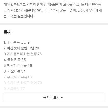
해야 할까요? 그 의학의 힘이 반려동물에게 고통을 주고, 또 다른 반려동
물의 희생을 가져온다면 말입니다. 『죽지 않는 고양이, 뮤뮤』가 우리에게
묻고 있는 질문입니다.
목차
1. 내 이름은 뮤뮤 9
2. 미친 듯이 날뛴 그날 20
3. 자기들끼리 하는 결정 26
4. 굴러온 돌 35
5. 맹랑한 아이들 46
6. 새 모이통 54
7. 우리 아기 뮤뮤 62
8. 뭔가가 달라지고 있어 70
9. 사고뭉치 77
10. 오는 것도 가는 것도 사람 맘대로 84
목차 더보기
11. 살아남으려면 94
12. 내 뜻대로, 그리고 103