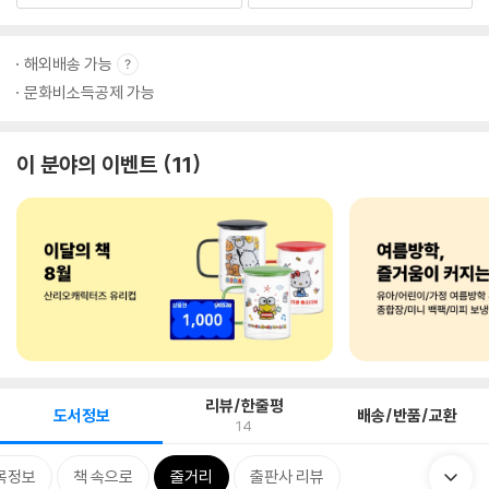
해외배송 가능
문화비소득공제 가능
이 분야의 이벤트
11
리뷰/한줄평
도서정보
배송/반품/교환
14
목정보
책 속으로
줄거리
출판사 리뷰