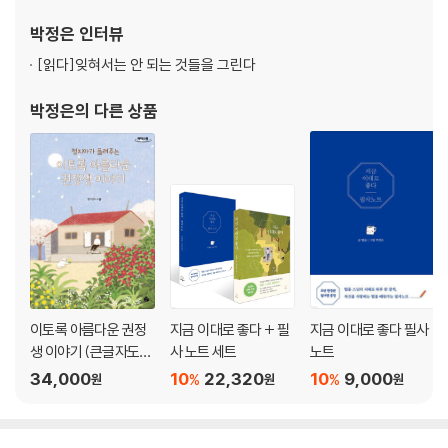
『뜻밖의 위로』와 『공간의 온도』라는 타이틀로 연재한 뒤, 이를 2015
박정은
인터뷰
년, 2016년 각각 동명의
[읽다]
잊혀서는 안 되는 것들을 그린다
박정은
의 다른 상품
이토록 아름다운 권정
지금 이대로 좋다 + 필
지금 이대로 좋다 필사
생 이야기 (큰글자도
사 노트 세트
노트
서)
34,000
10
22,320
10
9,000
%
%
원
원
원