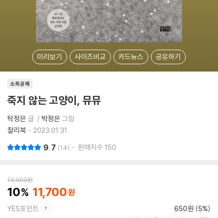
미리보기
사이즈비교
카드뉴스
공유하기
소득공제
죽지 않는 고양이, 뮤뮤
탁정은
글
박정은
그림
찰리북
2023.01.31.
9.7
판매지수
150
14
13,000
원
10
11,700
YES포인트
650원 (5%)