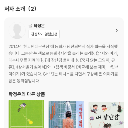
13. 너의 이름은 110
저자 소개
2
글
탁정은
관심작가 알림신청
2014년 ‘한국안데르센상’에 동화가 당선되면서 작가 활동을 시작했
습니다. 그동안 쓴 책으로 동화 《시간을 돌리는 물레》, 《유재와 마카,
대추나무를 지켜라!》, 《내 장난감 물어내!》, 《죽지 않는 고양이, 뮤
뮤》, 《상처받기 싫어서》와 그림책 비평서 《비교해 보는 재미, 그림책
이야기》가 있습니다. 《서브》는 테니스를 치면서 구상해 온 이야기를
담은 동화집입니다.
탁정은
의 다른 상품