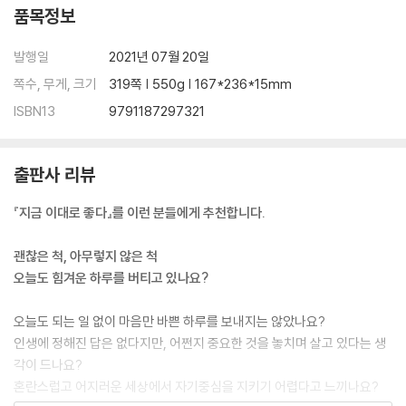
품목정보
발행일
2021년 07월 20일
쪽수, 무게, 크기
319쪽 | 550g | 167*236*15mm
ISBN13
9791187297321
출판사 리뷰
『지금 이대로 좋다』를 이런 분들에게 추천합니다.
괜찮은 척, 아무렇지 않은 척
오늘도 힘겨운 하루를 버티고 있나요?
오늘도 되는 일 없이 마음만 바쁜 하루를 보내지는 않았나요?
인생에 정해진 답은 없다지만, 어쩐지 중요한 것을 놓치며 살고 있다는 생
각이 드나요?
혼란스럽고 어지러운 세상에서 자기중심을 지키기 어렵다고 느끼나요?