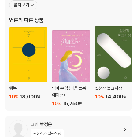
의 눈높이에 맞추어 깨달음과 수행을 이야기 한다. 법륜 스님의 말과
펼쳐보기
/ 나의 기쁨은 누군가의 희생 / 남들 앞에 서는 게 두려워요 / 일과 재미 /
글은 빙 돌려 말하지 않고 군더더기 없이 근본을 직시한다. 밖을 향해
갈등은 왜 생기나 / 나는 행복할 권리가 있다 / 선택장애로 괴롭다면 / 취향
있는 우리의 시선을 안으로 돌이킨다. 어렵고 난해한 경전 역시 법륜
법륜
의 다른 상품
은 괜찮지만, 차별은 안 돼요 / 착한 척하느라 괴로워요 / 화단에 핀 꽃 / 특
스님을 만나면 스님의 지혜와 직관, 통찰의 힘으
별한 날을 쫓는 당신 / 세상을 굴리는 자 / 마음의 면역력을 키우는 법
4. 꽃처럼 예쁘다
오늘도 살아 있네 / 대가를 바라지 않는 삶 / 남의 말에 흔들리지 말라 / 어
떤 선택 / 실패해도 괜찮아요 / 착한 사람이 무서운 이유 / 인도에서 만난
여인 / 지난 상처로 괴로운가요 / 겸손하고 당당하게 / 한평생 죽도록 일만
하다 갈래요? / 인간은 본래 이기적이다 / 있는 그대로의 나 / 외로운가요?
/ 열등감과 우월감 / 죽음이 두려워요 / 온전한 나를 만나는 길 / 감정조절
이 잘 안돼요 / 마음의 봄 / 좋은 인연을 만나고 싶은데 / 부모를 닮은 내 모
행복
엄마 수업 (마음 돌봄
실천적 불교사상
습이 싫어요 / 완벽한 결혼은 없다 / 나의 꿈
에디션)
10
18,000
10
14,400
%
%
원
원
10
15,750
%
원
5. 잘했고 잘하고 있고 잘할 거야
흔들리는 마음 / 어떻게 살아야 하나 / 최고의 선물 / 즐거움과 괴로움은 한
뿌리 / 위로하겠다는 건 내 욕심이에요 / 사랑 좋아하시네 / 아이의 삶에 자
그림
박정은
긍심을 심어주세요 / 나이 든다는 것은 축복 / 누가 주인인가 / 다름을 인정
관심작가 알림신청