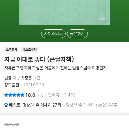
사이즈비교
공유하기
소득공제
베스트셀러
지금 이대로 좋다 (큰글자책)
자유롭고 행복하고 싶은 이들에게 전하는 법륜스님의 희망편지
법륜
저
박정은
그림
정토출판
2021.07.20.
10.0
판매지수
3,462
13
베스트
명상/치유 에세이
27위
명상/치유 에세이 top20 64주
12,000
원