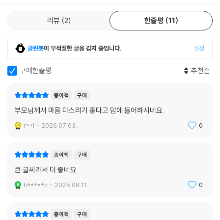
책은 말합니다. 지금 이 순간에 깨어있으라고. 나를 있는 그대로 바라보라
리뷰
2
한줄평
11
고. 그 생각의 본질을 찾으라고.
무의식적인 감정의 습관에서 자유로워지는 것, 더는 괴로움이 생기지 않는
클린봇
이 부적절한 글을 감지 중입니다.
설정
것,
사물을 보는 관점을 바꾸고 탁, 알아차려서 습관에 끌려가지 않는 삶, 행복
구매한줄평
추천순
해지는 연습,
종이책
구매
지금이 내 인생의 황금기라고 생각하면 인생은 늘 행복합니다. 행복은 먼
부모님께서 마음 다스리기 좋다고 맘에 들어하시네요.
곳에 있지 않습니다. 행복은 지금 여기에 있습니다. 내가 사는 오늘에, 오늘
r**l
2026.07.03.
0
나에게 주어진 과제에 있습니다.
나를 사랑하라는 것은 현실의 나를 인정하고 받아들이라는 것입니다. 지금
종이책
구매
있는 그대로의 내가 괜찮은 줄 알라는 것입니다.
큰 글씨라서 더 좋네요
h*****n
2025.08.11.
0
후회와 근심 걱정으로 괴로울 때는 ‘내가 또 꿈을 꾸고 있구나.’ 하고 바로
깨어나야 합니다.
과거나 미래가 아닌 지금 저기가 아닌 여기 남이 아닌 나에게 깨어 있는 것
종이책
구매