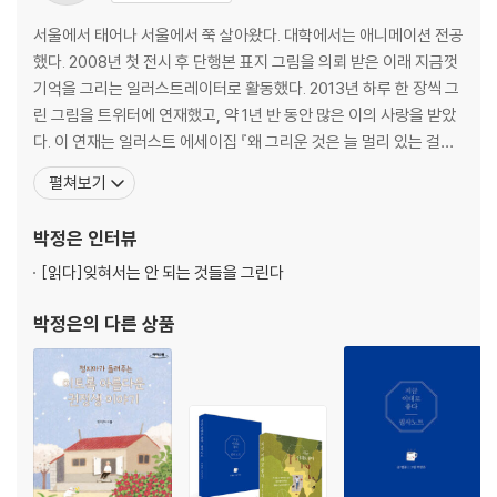
하기 / 겨자씨로 얻은 깨달음 / 애인이 배신했어요 / 정체성이란 무엇인가
/ 지금 이대로 좋은 삶 / 너는 소원이 뭐니 / 주어지는 대로 / 시험을 준비하
서울에서 태어나 서울에서 쭉 살아왔다. 대학에서는 애니메이션 전공
는 청년에게 / 직장을 그만두고 싶어요 / 내가 변해야 진짜 공부 / 국수 한
했다. 2008년 첫 전시 후 단행본 표지 그림을 의뢰 받은 이래 지금껏
그릇의 행복 / 상대의 마음을 사고 싶을 때 / 하고 싶은 일이 없어요 / 꿈을
기억을 그리는 일러스트레이터로 활동했다. 2013년 하루 한 장씩 그
향해 가기가 힘들어요 / 눈 감을 때
린 그림을 트위터에 연재했고, 약 1년 반 동안 많은 이의 사랑을 받았
다. 이 연재는 일러스트 에세이집 『왜 그리운 것은 늘 멀리 있는 걸까』
6. 지금 이대로 내가 참 좋다
로 출간했고, 자신의 이름을 트위터 바깥 세상에 알렸다. 2015년 이
펼쳐보기
댓돌 위의 신발 / 마음이 답답해요 / 나무는 저절로 그늘을 드리운다 / 중도
후 포털사이트 네이버의 그라폴리오에 스토리를 담은 일러스트를
/ 아픈 것도 수행이에요 / 사랑이 왜 미움으로 바뀔까 / 화로부터의 자유 /
『뜻밖의 위로』와 『공간의 온도』라는 타이틀로 연재한 뒤, 이를 2015
박정은
인터뷰
공양송 / ‘싹’ 해버립니다 / 번뇌에서 벗어나려면 / 기도는 어떻게 해야 할
년, 2016년 각각 동명의
까요 / 베풀 때 가장 행복해요 / 교회에 갈까요, 절에 갈까요 / 죽은 소에게
[읽다]
잊혀서는 안 되는 것들을 그린다
풀 먹이는 아이 / 좋은 게 좋은 것이 아니다 / 옳고 그름이 없다 / 기도는 바
라는 마음을 놓는 것 / 윤회에서 벗어나려면 / 옆에 있는 사람이 하늘입니
박정은
의 다른 상품
다 / 있는 그대로 보기 / 있는 그대로의 내가 참 좋다 / 나 먼저 행복하기 /
내가 움켜쥔 구슬 / 소비하는 삶에서 순환하는 삶으로 / 낙엽을 보면 쓸쓸
한가요 / 얼음이 녹아서 물이 되듯 / 아부하기 싫어요 / 날마다 새날입니다