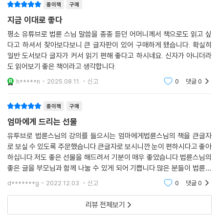
“잘 산다는 것은 무엇일까요?”
종이책
구매
“욕심을 어떻게 절제하시나요?”
지금 이대로 좋다
“독립하고 싶은데 부모님이 너무 저를 위해 사셔서 부담스러워요.”
평소 유튜브로 법륜 스님 말씀을 종종 듣던 어머니께서 책으로도 읽고 싶
“다른 사람에게 잘 보이려고 눈치 보고 아부하기 싫어요.”
다고 하셔서 찾아보다보니 큰 글자판이 있어 구매하게 됐습니다. 확실히
“영업직에 있는데 사람 만나는 게 부담스러워요"
일반 도서보다 글자가 커서 읽기 편해 좋다고 하시네요. 신자가 아니더라
“휴직중입니다. 처음엔 잘 쉬다가 이제 슬슬 초조해지는데 딱히 하고 싶은
도 읽어보기 좋은 책이라고 생각합니다.
일도 없어요.”
h*****n
2025.08.11.
신고
0
댓글
0
“우울증으로 약을 먹고 있습니다. 어떻게 하면 마음이 편해질 수 있을까
요?”
종이책
구매
“마음 놓고 소주 한 잔 마실 친구가 없어요. 누구는 왠지 불편하고 또 누구
엄마에게 드리는 선물
는 자기주장이 강해서 머리가 아프고 이젠 오래된 친구도 예전만큼 편하지
않아요.”
유투브로 법륜스님의 강의를 들으시는 엄마에게법륜스님의 책을 큰글자
결혼해서 35년간 남편을 먹여 살렸는데 내가 아프니 나 몰라라 하네요.”
로 보실 수 있도록 주문했습니다.큰글자로 보시니깐 눈이 편하시다고 좋아
하십니다.저도 좋은 선물을 해드려서 기분이 매우 좋았습니다.법륜스님의
“부모를 닮은 내 모습이 싫어요.”
좋은 글을 부모님과 함께 나눌 수 있게 되어 기쁩니다.많은 분들이 법륜스
님의 좋은 글을 읽고 행복해지셨으면 좋겠습니다.법륜스님의 책은 영혼을
『지금 이대로 좋다』 책 속의 이야기
d*******g
2022.12.03.
신고
0
댓글
0
맑고 마음을 편하게
언제나 지금 이대로 좋은 삶이어야 합니다.
리뷰 전체보기