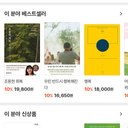
어떤 선택을 할 때는 그에 따른 책임을 져야 합니다. 책임지기 싫어서 망설
이 분야 베스트셀러
임이 길어집니다.
욕구는 장작불처럼 타면서 더 많은 장작을 필요로 합니다. 진정한 행복은
욕구를 충족시키는 것이 아니라 욕구에 얽매이지 않는 것입니다.
열등감은 못나서 생기는 게 아니라 더 잘나고 싶은 마음에서 옵니다. 우리
는 서로 다를 뿐, 모든 존재는 그대로 온전합니다.
파도를 바라보듯 삶과 죽음도 하나의 현상으로 있는 그대로 응시할 때 죽
음에 대한 두려움이 사라집니다.
조용한 회복
우린 반드시 행복해진
행복
어
다
위
10
19,800
10
18,000
%
%
원
원
다만 상대의 이야기를 들어주고 내 경험이 있으면 그것을 나누면 됩니다.
10
16,650
1
%
원
내가 어떤 말을 해야 저 사람에게 위로가 될까 하는 마음은 나의 욕심입니
다
이 분야 신상품
등산을 하면 어떤 이는 정상까지 올라가고 어떤 이는 중간쯤에서 내려옵니
다. 인생은 다만 인연에 따라 때에 맞게 살아갈 뿐, 어떻게 사는 것이 꼭 옳