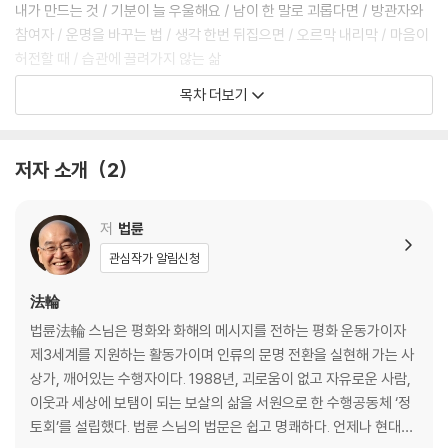
대해 생각해보는 시간을 선물할 것입니다. 나를 돌아보고 문제의 본질을
내가 만드는 것 / 기분이 늘 우울해요 / 남이 한 말로 괴롭다면 / 방관자와
고민하면서 진짜 내 모습은 어떤지, 진짜 문제는 무엇인지 새롭게 발견할
참여자 / 운명을 바꾸는 법 / 생각 한번 뒤집으면 / 오르막 내리막 / 마음이
수 있습니다.
허전할 때 / 습관에 끌려가지 않는 삶
목차 더보기
2. 네가 있으므로 내가 있고
오늘, 첫 만남입니다 / 남을 고치려는 마음 / 부부간의 갈등을 어떻게 해결
할까요 / 소통의 비결 / 친구가 변했어요 / 집착과 외면 / 부모님의 인생을
저자 소개
2
사셨으면 좋겠어요 / 사람이 제일 어려워요 / 상대의 말투 때문에 상처받
아요 / 욕심을 버리는 법 / 삶은 습관이다 / 부모의 책임 / 공부를 잘하고 싶
어요 / 남 탓할 필요 없다 / 불안은 어디에서 오는가 / 이 정도면 괜찮다 /
저
법륜
장님과 코끼리 / 생각보다 행동으로 / 자아실현 / 무심히 보라 / 스펙보다
관심작가 알림신청
경험 / 불편한 동료 / 좋은 인연 나쁜 인연 / 인간관계가 오래가지 못합니다
/ 1년은 견뎌라 / 인생의 무게 / 마음은 변하는 게 당연하다
法輪
법륜法輪 스님은 평화와 화해의 메시지를 전하는 평화 운동가이자
3. 항상 옳은 것이란 없다
제3세계를 지원하는 활동가이며 인류의 문명 전환을 실현해 가는 사
본래 괴로울 일이 없어요 / 허상과 실상 / 능력을 인정받고 싶을 때 / 진정
상가, 깨어있는 수행자이다. 1988년, 괴로움이 없고 자유로운 사람,
한 배려 / 부모님께는 다만 감사할 뿐입니다 / 자존감을 회복하려면 / 내 인
이웃과 세상에 보탬이 되는 보살의 삶을 서원으로 한 수행공동체 ‘정
생의 황금기 / 깨달음에 걸리는 시간 / 욕망이라는 불덩이 / 욕구는 장작불
토회’를 설립했다. 법륜 스님의 법문은 쉽고 명쾌하다. 언제나 현대인
과 같다 / 부모님이 싸우실 때 / 긍정적으로 보는 연습 / 갠지스강의 물고기