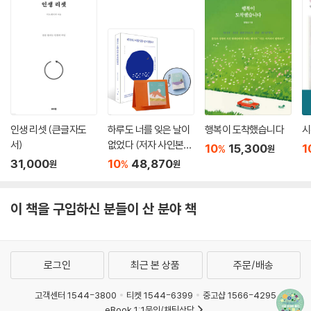
다고 할 건 없습니다.
세상의 잣대가 어떻든 세상이 어떻게 흐르든 그 세상을 꿰뚫어보는 통찰력
을 가져야 합니다. 이렇게 자기만의 관점을 세우고 실천하는 겁니다.
자존감을 회복하는 방법은 나의 능력을 키우는 게 아니라 환상 속의 나를
버리는 거예요. 그러고 보면 나는 지금 이대로도 충분히 괜찮아요.
인생 리셋 (큰글자도
하루도 너를 잊은 날이
행복이 도착했습니다
시
서)
없었다 (저자 사인본)
공허하고 허전한 마음이 들 때 자기 마음을 한 번 잘 들여다보세요. 그 허전
10
15,300
1
%
원
+ 명상가를 위한 365
31,000
10
48,870
함을 무언가로 채우려 하는 마음이 보일 것입니다. 그 바라는 마음을 놓아
%
원
원
일 수행일력 + 키링 세
버리면 허전함이 흔적도 없이 사라질 것입니다.
트
이 책을 구입하신 분들이 산 분야 책
괴로움의 원인은 자기가 누군지, 어디로 가는지, 지금 뭐하는지도 모르고
살기 때문입니다. 그러니 가끔은 멈추고 너 누구니, 어디로 가니, 지금 뭐하
고 있니, 하고 스스로에게 물어보세요.
로그인
최근 본 상품
주문/배송
후회와 근심 걱정으로 괴로울 때는 ‘내가 또 꿈을 꾸고 있구나.’ 하고 바로
고객센터 1544-3800
티켓 1544-6399
중고샵 1566-4295
깨어나야 합니다. 과거나 미래가 아닌 지금, 저기가 아닌 여기, 남이 아닌
eBook 1:1문의/채팅상담