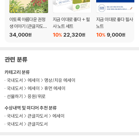
이토록 아름다운 권정
지금 이대로 좋다 + 필
지금 이대로 좋다 필사
생 이야기 (큰글자도
사 노트 세트
노트
서)
34,000
10
22,320
10
9,000
%
%
원
원
원
관련 분류
카테고리 분류
국내도서
에세이
명상/치유 에세이
국내도서
에세이
휴먼 에세이
선물하기
응원/위로
수상내역 및 미디어 추천 분류
국내도서
큰글자도서
에세이
국내도서
큰글자도서