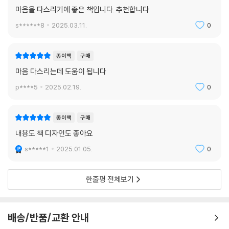
이 자유로워지는 길입니다.
마음을 다스리기에 좋은 책입니다. 추천합니다
좋고 싫음은 절대적인 것이 아니고 자기 마음의 습관이라는 것을 알아야
s******8
2025.03.11.
0
합니다. 화도 이런 마음의 습관에서 나옵니다. 마음의 습관에 끌려가지 않
을 때 자유로울 수 있습니다.
종이책
구매
마음 다스리는데 도움이 됩니다
내가 특별한 존재라는 생각을 내려놓고 삶이 별것 아닌 줄 알면 인생이 그
대로 자유로워집니다.
p****5
2025.02.19.
0
‘왜’가 아니라 ‘어떻게 살까’ 생각하면 방법이 나옵니다. ‘오늘은 어떻게 살
종이책
구매
면 좋을까’ 하고 생각해 보세요. '어떻게 하면 오늘도 행복하게 살까' 그건
내용도 책 디자인도 좋아요
나의 선택입니다.
s*****1
2025.01.05.
0
사람들은 누구나 잘 살고 싶어 합니다 잘 산다는 것은 무엇일까요? 내 것이
니 내 마음대로 쓴다는 마음을 접고 작은 것부터 환경을 위해 실천해보세
한줄평 전체보기
요.
각자 자기 생각과 감정으로 하는 말에 내가 흔들릴 이유가 없지요. 어떤 칭
배송/반품/교환 안내
찬이나 비난에도 걸림 없는 자유로운 삶을 살아갑니다.