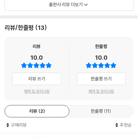
지긋지긋한 내 모습과 고쳐지지 않는 습관에서 자유롭고 싶나요?
출판사 리뷰 더보기
보고 들으면 그 순간에는 바꿔야지 다짐하지만, 돌아서면 내 문제에는 다
시 깜깜해지나요?
속으로라도 울고 싶을 만큼 힘들고 괴로운 날에는 부정적인 생각만 마구
리뷰/한줄평
13
떠오릅니다. 그런 순간에 탁! 그 생각을 멈추게 하는 단 하나의 생각이 있습
니다.
리뷰
한줄평
『지금 이대로 좋다』 책 속의 고민들
10.0
10.0
자존감, 우울, 성공, 행복, 사랑, 가족, 직장, 인간관계, 화, 수행 등
당신은 지금 어떤 고민을 하고 있나요?
리뷰 쓰기
한줄평 쓰기
스스로에게 물어보세요.
나는 누구인가, 지금 무엇을 하고 있는가. 나는 지금 어디로 가고 있는가.
혜택 및 유의사항
혜택 및 유의사항
“어떻게 사는 게 옳은 건지 고민입니다.”
리뷰
2
한줄평
11
“큰 꿈을 이루려고 무리하다 보니 자꾸 몸이 아프고 불안해져요.”
“실수에 대한 두려움이 많고 남의 눈을 너무 의식합니다.”
구매리뷰
추천순
“사는 게 우울하고 꿈이나 열정이 없어요.”
“지금보다 더 자유롭고 기쁘게 살려면 어떻게 살아야 할까요?”