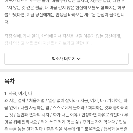
하루가 다르게 오르는 물가, 바늘구멍 같은 일자리, 치솟는 집값, 나만 오
르지 않는 것 같은 월급, 내 마음 같지 않은 현실에 오늘도 힘 빠지는 하루
를 보냈다면, 지금 당신에게는 인생을 바라보는 새로운 관점이 필요합니
다.
직장 일에, 가사 일에, 학업에 지쳐 자신을 챙길 여유가 없는 당신에게,
잠시 멈추고 책을 들어 자신을 바라보라고 권합니다.
우울하고 불안한 마음을 잠재우려 책(힐링 에세이)을 들어보기도 하고,
책소개 더보기
어디서 들어본 좋은 말(인생에 도움 되는 명언)도 다시 찾아보지만,
정작 내 문제에는 눈앞이 깜깜해지는 당신에게
법륜스님의 명쾌한 해법이 담긴 『지금 이대로 좋다!』를 추천합니다.
목차
얼핏 들으면 당연한 소리 같지만, 다시 한 번 곱씹어보면 지금 나에게 꼭 필
1. 지금, 여기, 나
요한 이야기들. 이제 우리 삶의 진솔한 고민들이 담긴 목소리에 귀 기울여
왜 사는 걸까 / 처음처럼 / 열정 없이 살아라 / 지금, 여기, 나 / 기대하는 마
보세요.
음 없이 / 나를 사랑하는 법 / 스스로에게 물어라 / 회피하는 것과 놓아버리
는 것 / 원인과 결과의 시차 / 화가 나는 이유 / 인정하면 자유로워진다 / 무
『지금 이대로 좋다』에는 우리 삶의 고민들이 담겨 있습니다.
엇을 위해 달리나요 / 적게 쓰고 적게 먹는 삶 / 후회는 자기 학대다 / 인생
각자의 문제를 이야기 하지만, 어쩌면 나의 이야기일지도 모르는 질문에
은 수를 놓는 것과 같다 / 좋은 일을 하는데 왜 괴로울까요 / 행복과 불행은