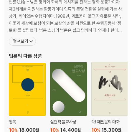
법륜法輪 스님은 평화와 화해의 메시지를 전하는 평화 운동가이자
마음대로 조정하려 들면 문제가 생긴다
제3세계를 지원하는 활동가이며 인류의 문명 전환을 실현해 가는 사
싸우면서 사람 사귀는 법을 익힌다
상가, 깨어있는 수행자이다. 1988년, 괴로움이 없고 자유로운 사람,
오래된 상처, 상대는 모르는 나만의 아픔
이웃과 세상에 보탬이 되는 보살의 삶을 서원으로 한 수행공동체 ‘정
엄마는 언제나 네 편이야
토회’를 설립했다. 법륜 스님의 법문은 쉽고 명쾌하다. 언제나 현대인
아이 때문에 부담스럽다면
의 눈높이에 맞추어 깨달음과 수행을 이야기 한다. 법륜 스님의 말과
펼쳐보기
거친 행동 뒤에는 억압심리가 있다
글은 빙 돌려 말하지 않고 군더더기 없이 근본을 직시한다. 밖을 향해
아이의 문제 제기, 무시하지 마라
있는 우리의 시선을 안으로 돌이킨다. 어렵고 난해한 경전 역시 법륜
법륜
의 다른 상품
시행착오 할 기회를 줘라
스님을 만나면 스님의 지혜와 직관, 통찰의 힘으
3장|공부 스트레스가 아이를 망친다
남의 인생에 신경 쓰지 마라
진정한 어머니의 사랑
당신은 학부모입니까, 부모입니까
남들과 달라도 괜찮아
가정 형편을 솔직하게 알려주는 게 낫다
지금이 가장 행복한 순간
행복
실천적 불교사상
탁! 깨달음의 대화
믿는 만큼 크는 아이들
10
18,000
10
14,400
10
15,300
%
%
%
원
원
원