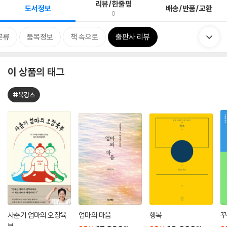
리뷰/한줄평
도서정보
배송/반품/교환
0
분류
품목정보
책 속으로
출판사 리뷰
이 상품의 태그
#북캉스
사춘기 엄마의 오장육
엄마의 마음
행복
꾸
부