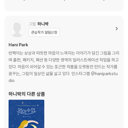
좋은 아내, 좋은 엄마라는 착각
지은 인연의 과보는 피할 수가 없다
감싸기만 하면 아이를 망친다
남을 이해하지 못 하면 내가 괴롭다
그림
하니박
원하는 것이 다 이루어져야 행복한 것은 아니다
관심작가 알림신청
세상에 끌려다니지 마라
수험생을 위한 최고의 기도문
Hani Park
반짝이는 상상과 따듯한 마음이 느껴지는 이야기가 담긴 그림을 그리
4장|부모는 변화하는 세상 속 자녀의 등불이다
며 출판, 패키지, 패션 등 다양한 영역의 일러스트레이션 작업을 하고
있다. 마음이 쉬어갈 수 있는 포근한 작품을 오랫동안 만드는 작가를
다람쥐가 도토리를 줍듯, 소가 풀을 뜯듯
꿈꾸는, 그림이 일상인 삶을 살고 있다. 인스타그램 @haniparkstu
너를 이해한다 그럴 수도 있다
dio
세상을 열어주는 조력자
이만큼 건강해서 다행이야
하니박
의 다른 상품
독립된 생명이자 존중받아야 할 존재
나는 엄마입니다
참된 부모의 자세
4차 산업혁명 시대의 자녀교육법