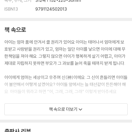
쪽수, 무게, 크기
312쪽 | 152*225*30mm
ISBN13
9791124502013
책 속으로
아이는 엄마 품에 안겨서 클 권리가 있어요 아이는 태어나서 엄마에게 보
호받고 사랑받을 권리가 있고, 엄마는 일단 아이를 낳으면 아이에 대해 무
한책임을 져야 해요. 그렇지 않으면 아이가 행복하게 살기 어렵고, 아이가
제대로 자립하지 못하면 부모가 그 과보를 늙어 죽을 때까지 받게 됩니다.
아이에게 엄마는 세상이고 우주며 신(神)이에요. 그 신이 흔들리면 아이들
이 불안해서 어떻게 살겠어요? 아이들 앞에서는 늘 태산같이 든든해야 해
요. 아이들이 뭐라고 하면 “어, 그래, 그래, 그래” 이렇게 받아주세요
어릴 때 자아가 건강하게 형성되어야 가난해도 떳떳하게 살 수 있고, 남한
책 속으로 더보기
테 좀 비난받아도 이겨낼 수 있는데, 자아가 약해지면 돈이 아무리 많아도
인생이 괴롭습니다. 요즘 많은 정신질환이 나타나고 자살률이 높아지는 이
유도 자아형성에 문제가 있어서 그렇습니다. 그렇기 때문에 자아가 형성되
출판사 리뷰