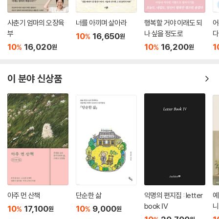
수 있도록 해줘야 합니다.
그래서 결혼을 결심하고 아이를 낳으려고 결심했다면 다음 한 가지는 꼭
사춘기 엄마의 오장육
너를 아끼며 살아라
행복할 거야 이래도 되
어
기억하라고 당부한다.
부
나 싶을 정도로
다
지금의 나를 기준으로 해서 아이들을 봐서는 안 된다는 거예요. 내가 그만
10
16,650
%
원
“여자는 자식을 낳고서도 혼자 몸일 때와 같은 연약한 여자의 심성으로 살
한 나이 때 어땠느냐를 중심으로 해서 아이들을 이해할 수도 있지만, 그러
10
16,020
10
16,200
1
%
%
원
원
면 자식을 잘 키울 수 없다. 이런저런 자극에 흔들리며 불안해하고, 자기 마
다 보면 내 경험에 사로잡혀 내 경험을 절대화하게 되고 아이를 비판하는
음대로 안 된다고 성질내던 내 습관대로 아이를 키우면, 아이도 엄마처럼
쪽으로 가기라도 하면 결국 아이가 어긋나게 됩니다. 경험은 사람마다 다
불안정하고 분노가 많은 사람이 된다. 아이가 건강하고 심리적으로 안정되
이 분야 신상품
르고 또 시대와 상황이 바뀌면 성향도 달라지기 때문이에요.
고 행복하려면 먼저 엄마부터 마음의 중심을 잡아야 한다. 이리저리 흔들
리는 불안한 여인의 마음이 아니라, ‘내 아이는 무슨 일이 있어도 내가 지킨
아이를 공부시키고 싶다면 엄마가 먼저 공부하세요. 엄마가 마음 공부를
다’는 굳건한 엄마의 마음을 가져야 한다. 그래야 아이가 그런 엄마의 마음
해야 어떤 상황이 벌어져도 아이와 대화가 되고 편해집니다. 그러면 아이
을 지지대 삼아서 잘 자란다.”
에게 번뇌가 되는 일이 일어나지 않고 어떤 일이 생기더라도 엄마가 아이
에게 버팀목이 되어 줄 수 있어요.
아이는 본 대로 물드는 존재
나는 어떤 부모인가?
아이들이 문제가 있다는 것은 아이가 어릴 때 엄마가 불안해하든, 힘들어
하든, 신경질적이든, 어떤 이유로든 심리적인 상처를 줬기 때문입니다. 이
사람들은 누구나 행복하려고 결혼하고, 행복하려고 자식을 낳는다. 그런데
런 원리를 알면 아이들이 커서 저항할 때, 아이와 싸울 것이 아니라 아이를
살다 보면 불행하기 위해 결혼하고, 불행하기 위해 자식을 낳은 것처럼 괴
아주 먼 산책
단순한 삶
익명의 편지집 : letter
예
키울 때 내가 심리적으로 억압했다는 사실을 알아차리고 그때부터 아이의
로워한다. 그러면서 똑같이 하는 말이 있다.
book Ⅳ
니
10
17,100
10
9,000
%
%
원
원
마음을 받아줄 수 있어야 합니다.