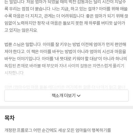
는 일입니다. 처음 엄마가 되었을 때의 벅찬 감동과는 달리 시간이 지날수
록 우리는 점점 더 묻습니다. 나는 지금, 하고 있는 걸까? 아이를 위해 애쓸
수록 마음은 더 지치고, 관계는 더 어려워집니다. 좋은 엄마가 되기 위해 끊
임없이 노력하지만 정작 내 마음은 돌보지 못한 채 하루를 버티듯 살아가
고 있지는 않은지요.
법륜 스님은 말합니다. 아이를 잘 키우는 방법 이전에 엄마가 먼저 편안해
져야 한다고. 이 책은 아이를 바꾸는 방법이 아니라 엄마의 시선과 마음을
바꾸는 이야기입니다. 아이를 ‘내 뜻대로 키워야 할 대상’이 아니라 하나의
독립된 존재로 바라볼 때 부모와 자녀 사이의 갈등은 자연스럽게 풀리기
시작합니다.
이번 〈엄마수업 마음 돌봄 에디션〉은 여기에 한 걸음 더 나아가 읽고 끝나
는 책이 아니라 직접 나를 돌보는 경험으로 확장했습니다.
책소개 더보기
하루 한 문장을 따라 쓰고 7일마다 만다라를 그리며
49일 동안 내 마음을 천천히 들여다보는 시간
생각을 정리하려 애쓰지 않아도 손을 움직이는 동안
목차
마음은 조금씩 가라앉고 복잡했던 감정은 조용히 자리를 찾습니다.
개정판 프롤로그 어떤 순간에도 세상 모든 엄마들이 행복하기를