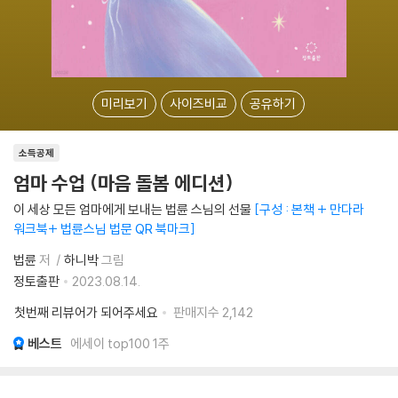
미리보기
사이즈비교
공유하기
소득공제
엄마 수업 (마음 돌봄 에디션)
이 세상 모든 엄마에게 보내는 법륜 스님의 선물
구성 : 본책 + 만다라
워크북+ 법륜스님 법문 QR 북마크
법륜
저
하니박
그림
정토출판
2023.08.14.
첫번째 리뷰어가 되어주세요
판매지수
2,142
베스트
에세이 top100 1주