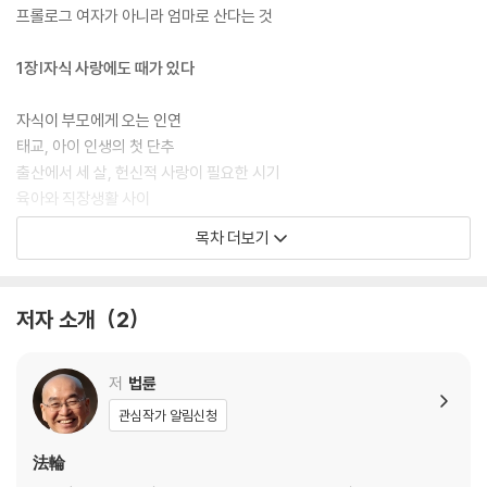
이 책은 말합니다. 좋은 엄마가 되려고 애쓰지 않아도 괜찮다고
프롤로그 여자가 아니라 엄마로 산다는 것
지금처럼 부족해 보여도 괜찮다고
그저, 조금 더 편안해지면 된다고
1장|자식 사랑에도 때가 있다
아이를 위한 가장 좋은 양육은 완벽한 엄마가 아니라 편안한 엄마로 존재
하는 것입니다.
자식이 부모에게 오는 인연
지금, 아이보다 먼저 당신의 마음을 돌보세요.
태교, 아이 인생의 첫 단추
출산에서 세 살, 헌신적 사랑이 필요한 시기
육아와 직장생활 사이
3년 육아 휴직 제도가 필요해
목차 더보기
세 살에서 초등학교 시기, 부모 행동을 따라 배운다
사춘기, 지켜봐 주는 사랑
성년기 자녀에게 주는 최고의 선물, 냉정한 사랑
저자 소개
2
나이별로 지혜롭게 대응하기
2장|부모의 성품이 아이를 물들인다
저
법륜
관심작가 알림신청
내 울타리에 가두지 마라
“내가 알아서 할게” 하면 기뻐해라
法輪
아이를 위한다면 먼저 배우자를 존중하라