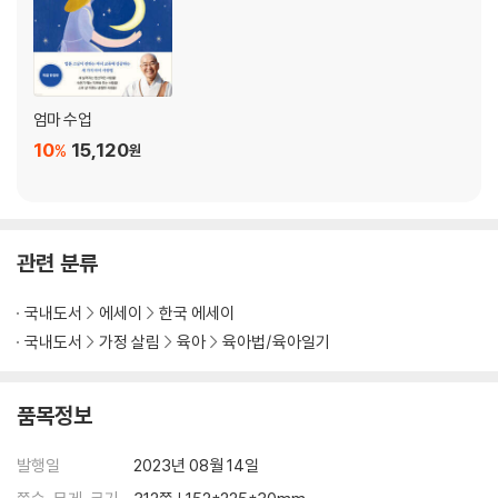
5장|자녀와 부모가 함께 행복해지는 마음 닦는 법
양육에는 일관된 원칙이 있어야 한다
아이에게 자긍심을 키워 줘라
엄마 수업
부모 자신의 상처부터 치유해라
10
15,120
부모가 행복하면 아이는 절로 잘 자란다
%
원
3천배 보다 마음 한 번 숙이는 게 더 낫다
아직 살아 있으니 고맙습니다
에필로그 엄마가 행복해야 자식도 행복하다
관련 분류
국내도서
에세이
한국 에세이
국내도서
가정 살림
육아
육아법/육아일기
품목정보
발행일
2023년 08월 14일