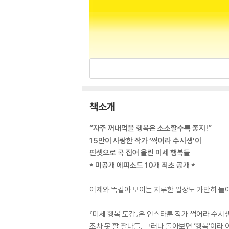
책소개
“자주 꺼내먹을 행복은 소소할수록 좋지!”
15만이 사랑한 작가 ‘썩어라 수시생’이
핀셋으로 콕 집어 올린 미세 행복들
* 미공개 에피소드 10개 최초 공개 *
어제와 똑같아 보이는 지루한 일상도 가만히 들여
『미세 행복 도감』은 인스타툰 작가 썩어라 수시
조차 못 할 찰나들, 그러나 돌아보면 ‘행복’이라