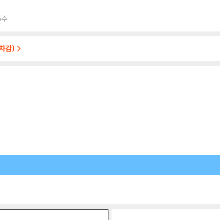
5주
 차감)