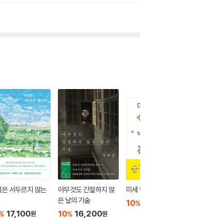
절은 서두르지 않는
아무것도 간절하지 않
미세 행복 도감
혼여행 
은 날의 기술
10
16,200
10
1
%
%
원
17,100
10
16,200
%
%
원
원