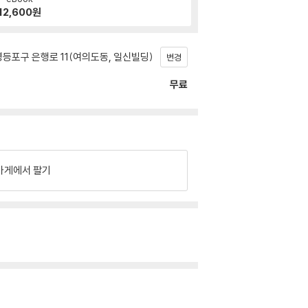
12,600
원
등포구 은행로 11(여의도동, 일신빌딩)
변경
무료
가게에서 팔기