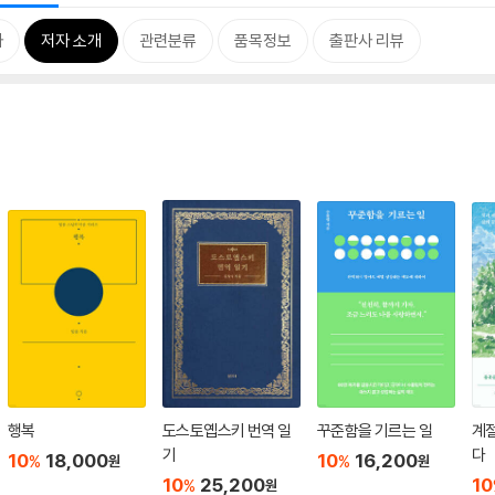
차
저자 소개
관련분류
품목정보
출판사 리뷰
행복
도스토옙스키 번역 일
꾸준함을 기르는 일
계
기
다
10
18,000
10
16,200
%
%
원
원
10
25,200
10
%
원