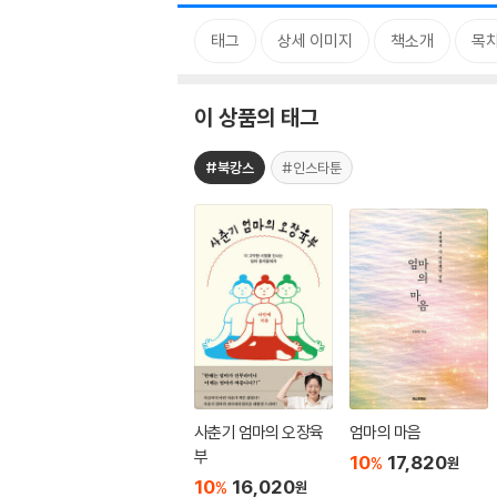
태그
상세 이미지
책소개
목
이 상품의 태그
#북캉스
#인스타툰
사춘기 엄마의 오장육
엄마의 마음
부
10
17,820
%
원
10
16,020
%
원