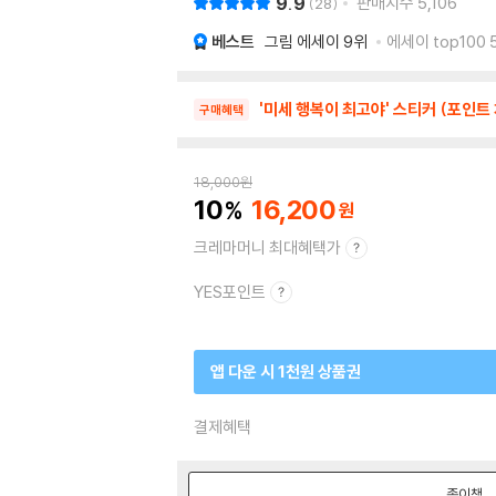
9.9
판매지수
5,106
28
베스트
그림 에세이
9위
에세이 top100 
'미세 행복이 최고야' 스티커 (포인트
구매혜택
18,000
원
10
16,200
크레마머니 최대혜택가
YES포인트
앱 다운 시 1천원 상품권
결제혜택
종이책