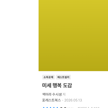
소득공제
베스트셀러
미세 행복 도감
썩어라 수시생
저
포레스트북스
2026.05.13.