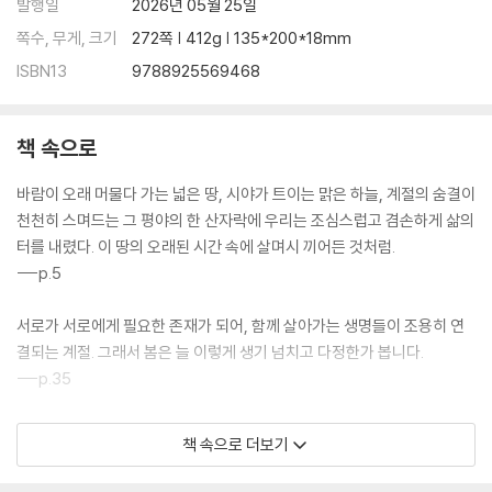
장작이 타는 동안, 나에게 묻다
발행일
2026년 05월 25일
고객님, 발톱이 너무 길어요
쪽수, 무게, 크기
272쪽 | 412g | 135*200*18mm
서양 엄마들은 매일 빵을 굽지 않나요?
ISBN13
9788925569468
그리움에서 시작된 손맛
채식주의자의 엄마가 된 나
못 가르친 게 아니라 기다린 것
책 속으로
나는 잘 지낸다는 주문
가지지 않아도 즐길 수 있다
바람이 오래 머물다 가는 넓은 땅, 시야가 트이는 맑은 하늘, 계절의 숨결이
오르막과 내리막
천천히 스며드는 그 평야의 한 산자락에 우리는 조심스럽고 겸손하게 삶의
비스타베야의 겨울 수프
터를 내렸다. 이 땅의 오래된 시간 속에 살며시 끼어든 것처럼.
---p.5
Epilogue
서로가 서로에게 필요한 존재가 되어, 함께 살아가는 생명들이 조용히 연
결되는 계절. 그래서 봄은 늘 이렇게 생기 넘치고 다정한가 봅니다.
---p.35
자연의 반응은 언제나 인간의 속도와 다릅니다.
책 속으로 더보기
---p.37