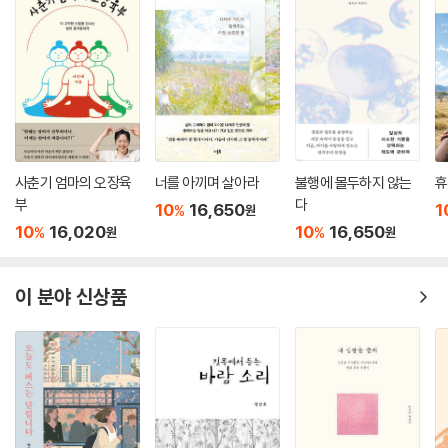
사춘기 엄마의 오장육
너를 아끼며 살아라
불행에 몰두하지 않는
휴
부
다
10
16,650
1
%
원
10
16,020
10
16,650
%
%
원
원
이 분야 신상품