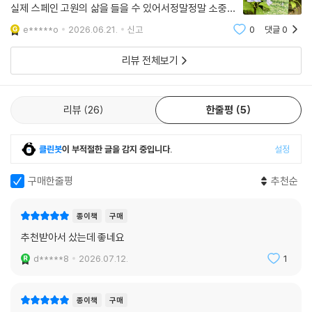
실제 스페인 고원의 삶을 들을 수 있어서정말정말 소중하
고 의미 깊게 읽었습니다책을 읽고 지금 겪는 계절들의 단
e*****o
2026.06.21.
신고
0
댓글
0
점보단 장점도 바라보고좀 더 즐겨야겠다 생각이 더욱 들
었어요소중한 책 감사합니다💚🤍
리뷰 전체보기
리뷰
26
한줄평
5
클린봇
이 부적절한 글을 감지 중입니다.
설정
구매한줄평
추천순
종이책
구매
추천받아서 샀는데 좋네요
d*****8
2026.07.12.
1
종이책
구매