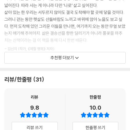
그가 웃으며 고개를 끄덕였습니다.
작가는 자연을 관찰하며 살아가는 동안 삶을 대하는 태도 역시 조금씩 달
넓어진다. 따라 사는 게 아니라 다만 ‘나로’ 살고 싶어진다.
---p.147
라졌다고 말한다. 씨앗 하나가 싹을 틔우는 데도 시간이 필요하고, 열매가
살아 있는 한 우리는 서두르지 않아도 결국 도착해야 할 곳에 닿을 것이다.
익어 가는 속도도 저마다 다르다. 자연의 세계는 조급해하지 않는다. 인간
그러니 걷는 동안 햇살도 산들바람도 느끼고 바위에 앉아 노을도 보고 싶
어떤 해는 포도를 따 먹을 수 있었고, 어떤 해는 배를 따다가 설탕 절임을
역시 자신만의 속도로 살아가는 존재라는 사실을 계절은 매번 새롭게 가르
다. 먼저 도착해 있던 그리운 이들을 만나면, 여기까지 오는 동안 무얼 보았
하고 케이크도 만들어 먹었습니다. 어떤 해는 양 떼에게 선수를 뺏겨 맛도
쳐 준다.
는지 얘기해 주어야지. 삶은 결승선을 향한 달리기가 아니라 풀꽃을 마주
못 보고 지나갔고요. 사실 그 포도와 배나무는 야생에서 자라나 누구의 것
삶에 대한 통찰은 거창한 깨달음보다 작은 장면들 속에 더 자주 숨어 있다.
치는 산책이라는 걸 이 책을 통해 다시 한번 배운다.
도 아닙니다. 우리도 있으면 먹고 없으면 못 먹는 신세랍니다.
어느 날, 암에 걸린 친구를 위해 생활비를 보태기로 한 부부.
---p.162
- 김신지 (작가, 《제철 행복》 저자)
“100유로가 더 있다고 우리가 더 행복해질까?”
추천평 더보기
--- 〈어떤 온기는 사라지지 않는다〉 중
낮에는 그냥 스쳐 지나갈 존재들이 밤에는 유난히 세상의 중심이 됩니다.
책을 많이 내 본 사람은 안다. 책 제목이 큰 몫을 한다는 것을. 《계절은 서두
계산하고 아끼려 했던 마음 앞에서 남편의 한마디가 오래 남는다. 결국 두
누군가는 이름을 불러 주고, 누군가는 그냥 바라보고, 누군가는 조용히 손
르지 않는다》라는 책 제목을 읽는 순간, 책을 쓴 사람의 삶이 보이고 그 마
사람은 친구에게 매달 생활비를 넉넉히 보내기로 했고 뜻밖에도 삶은 더
을 내미는 밤. 아무것도 아닌 것들이 빛나는 밤이었습니다.
음이 보인다. 그래, 그래, 나도 이 사람의 마음을 알 것 같아. 그런 마음이 생
리뷰/한줄평
31
가벼워졌다. 아끼는 사람에게 더 주고 싶은 마음이 오히려 자신들을 자유
---p.178
긴다. ‘계절’은 자연의 가장 큰 묶음 가운데 하나이고, 자연은 또 거짓이 없
롭게 한다는 것. 많이 가지는 삶보다 중요한 건 ‘어떤 마음으로 살아가느
는 진실이다. 그런 자연에 대한 깊은 통찰과 체험을 쓴 책이다.
냐’라는 사실을 책은 그렇게 살아낸 시간의 이야기로 전한다.
리뷰
한줄평
불길이 활활 타오르면 집 안 가득 온기가 퍼집니다. 순간순간 사라지는 장
무릇 하늘의 별들이 제각기 자기의 갈 길을 가듯이 세상의 사람들도 자기
작은 우리의 하루를 닮았습니다. 난로 앞에 조용히 앉아 생각합니다. 비우
가 가야 할 길이 있다. 인생의 길이고 운명의 길이다. 그러나 자기의 길을
9.8
10.0
“삶은 결승선을 향한 달리기가 아니라
고, 채우고, 태우며 나는 무엇을 남기고 무엇을 내려놓아야 할까요.
제대로 가는 사람은 그다지 많지 않다. 처음에는 제대로 가는 것 같다가도
풀꽃을 마주치는 산책이라는 걸
나무는 살아서는 그늘을, 죽어서는 따뜻함을 내어 줍니다. 재가 되어서는
중간에는 자기의 길을 잃고 헤매는 사람이 대부분이고, 아예 다른 사람들
이 책을 통해 다시 한번 배운다.”
다시 대지로 스며들어 새로운 생명의 밑거름이 되지요. 우리의 하루도 그
과 어울려 먼지처럼 떠도는 사람들도 많다. 그러나 묵묵히 자기의 길을 가
리뷰 쓰기
한줄평 쓰기
- 김신지 작가 추천사 중에서