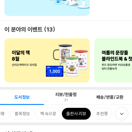
이 분야의 이벤트
13
리뷰/한줄평
도서정보
배송/반품/교환
31
분류
품목정보
책 속으로
출판사 리뷰
추천평