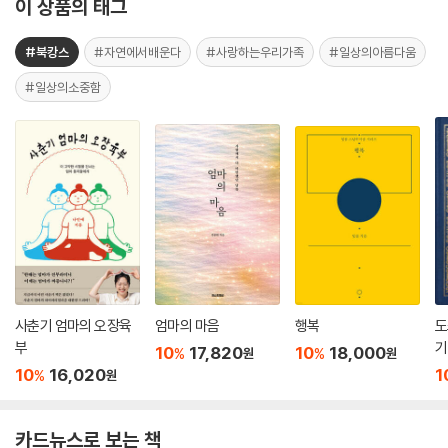
이 상품의 태그
#북캉스
#자연에서배운다
#사랑하는우리가족
#일상의아름다움
#일상의소중함
사춘기 엄마의 오장육
엄마의 마음
행복
도
부
기
10
17,820
10
18,000
%
%
원
원
10
16,020
1
%
원
카드뉴스로 보는 책