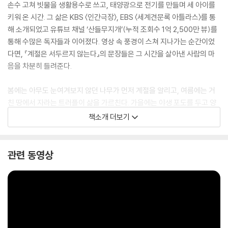
손수 고쳐 빗물을 생활용수로 쓰고, 태양광으로 전기를 만들며 세 아이를
키워 온 시간. 그 삶은 KBS 〈인간극장〉, EBS 〈세계견문록 아틀라스〉를 통
해 소개되었고 유튜브 채널 ‘산들무지개’(누적 조회수 1억 2,500만 뷰)를
통해 수많은 독자들과 이어졌다. 영상 속 풍경이 스쳐 지나가는 순간이었
다면, 『계절은 서두르지 않는다』의 문장들은 그 시간을 살아낸 사람의 마
음을 차분히 들려준다.
봄에는 아무도 눈여겨보지 않던 나무가 먼저 계절을 알리고, 여름에는 거
친 땅에서 자라는 트러플이 삶을 가르친다. 가을에는 야생 포도를 두고 양
떼와 신경전을 벌이고, 겨울에는 화목난로 앞에서 하루를 돌아본다. 겨울
책소개 더보기
나무는 추운 계절에 잎을 돋우는 데 에너지를 쓰지 않는다. 다시 도약할 계
절을 위해 조용히 비축한다. 지금 불행하다고 느낀다면, 그건 새로운 행복
을 맞이하기 위한 준비의 시간인지도 모른다. 작가는 자연에서 배운 이 감
관련 동영상
각을 독자 곁에 가만히 놓아둔다.
책장을 넘기다 보면 오래 묻어 두었던 질문 하나가 고개를 든다. 나는 지금,
내가 원하는 속도로 살고 있는 걸까. 『계절은 서두르지 않는다』는 삶을 바
꾸라고 말하지 않는다. 다만 지금의 삶을 조금 다른 눈으로 바라보게 만든
다. 많이 가지지 않아도 괜찮고, 멀리 가지 않아도 충분한 삶. 살아 있는 것