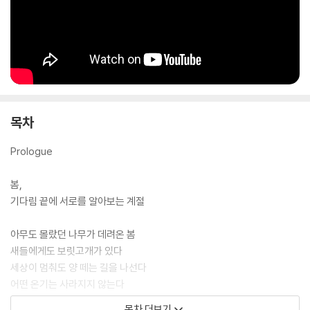
들은 결국 서로를 향해 기울어 있다는 다정한 믿음. 치열하게 살아온 사람
의 마음속 어딘가 오래 닫혀 있던 창을 이 책은 천천히 열어 놓는다. 그리고
그 틈으로, 잊고 있던 계절이 다시 찾아온다.
목차
Prologue
봄,
기다림 끝에 서로를 알아보는 계절
아무도 몰랐던 나무가 데려온 봄
새들에게도 보릿고개가 있다
세상이 멈춰도 양 떼는 길을 나선다
어떤 온기는 사라지지 않는다
떠나보낸 것들의 안부
목차 더보기