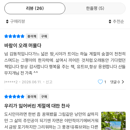
의 문장으로 우리가 잊고 지낸 삶의 감각을 다시 불러낸다.
기억 속에만 남아 있는 그 삶을 보여 주고 들려주는 이가 있습니다. 해발 1,
면, 그건 새로운 행복을 맞이하기 위한 준비의 시간일지도 모릅니다.
리뷰
26
한줄평
5
200미터 고산 마을, 스페인어로 아름다운 풍경을 뜻한다는 비스타베야.
---p.259
산을 닮은 남자와 딸아이 셋을 낳고 키웠습니다. 우리가 오디를 혀가 까맣
구매리뷰
추천순
게 되도록 먹었던 것처럼 아이들도 모라(블랙베리)를 혀가 보랏빛이 될 때
산과 도시 사이, 오래된 나무들이 묵묵히 서 있는 이 자리에서 우리는 여전
까지 먹으면서요.
히 우리답게 살아가고 있다. 어디에 사느냐보다 어떤 마음으로 살아가느냐
종이책
구매
그곳의 봄, 여름, 가을, 겨울을 나눠드리고 싶답니다. 보기만 해도 눈이 다
가 어디서든 우리를 굳건하게 지켜 줄 테니….
시원해지는 사진과 함께 결코 서두르지 않고 재촉하지 않는 자연의 이야기
바람이 오래 머물다
---p.270
를 펼쳐 보시겠습니까. 우리가 잃어버리고 잊어버린 것을 여전히 간직한
넘 감동적입니다가느 넓은 땅,시야가 트이는 하늘 계절의 숨결이 천천히
그곳에서 고향을 보고, 자연을 읽고, 삶을 깨우치게 될 겁니다.
스며드는 그평야의 한자락에...살며시 끼어든 것처럼.오래동안 기다렸던
도시의 속도에 맞춰 현대의 흐름에 따라 숨을 헉헉거린다면 잠깐 멈추고
책입니다.항상 감사합니다.행복을 주는 책, 유트브,항상 응원합니다.산들
잠시 멎은 채 이 책의 페이지를 넘겨 보세요. 우리가 잃어버린, 우리가 찾아
무지개님 전 가족 ^^
야 할 오래된 미래가 있을 겁니다.
l*****2
2026.06.11.
신고
1
댓글
0
- 이금희 (방송인)
종이책
구매
우리가 잃어버린 계절에 대한 찬사
도시인이라면 한번 즘 꿈꿔봤을 그림같은 낭만의 삶하지
만 그 삶의 주인공이 되기엔 자연은 야만적이기에버거워
서 금방 포기하지만 그리워하는 그 풍경!유튜브와는 다른