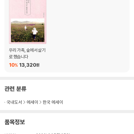
쉽게 자란 건, 쉽게 사라지지
여름을 이겨 내는 맛, 가스파초
가을,
조금 덜 가져도 충분한 계절
가을 열매는 선착순
우리 가족, 숲에서 살기
친애하는 사냥꾼 아저씨에게
로 했습니다
점점 작아지는 우리들의 식탁
10
13,320
%
원
밤에는 아무것도 아닌 게 빛날 때가 있어요
닭장 옆 코딩 수업
세 자매의 다락방 탄생기
관련 분류
산드라의 블로그, 세상과 연결되다
고산에서 배운 버섯 요리
국내도서
에세이
한국 에세이
겨울,
비워야 다시 타오를 수 있는 계절
품목정보