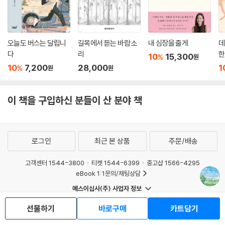
오늘도 버스는 달립니
길목에서 듣는 바람 소
내 심장을 줄게
데
다
리
한
10
15,300
%
원
10
7,200
28,000
1
%
원
원
이 책을 구입하신 분들이 산 분야 책
로그인
최근 본 상품
주문/배송
고객센터 1544-3800
티켓 1544-6399
중고샵 1566-4295
eBook 1:1문의/채팅상담
예스이십사(주) 사업자 정보
이용약관
개인정보처리방침
청소년보호정책
선물하기
바로구매
카트담기
PC버전
회사소개
거래처관계자께
도서홍보
광고