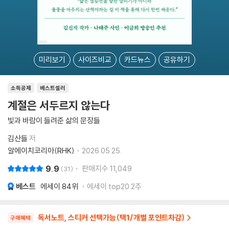
미리보기
사이즈비교
카드뉴스
공유하기
소득공제
베스트셀러
계절은 서두르지 않는다
빛과 바람이 들려준 삶의 문장들
김산들
저
알에이치코리아(RHK)
2026.05.25.
9.9
판매지수
11,049
31
베스트
에세이
84위
에세이 top20 2주
독서노트, 스티커 선택가능(택1/개별 포인트차감)
구매혜택