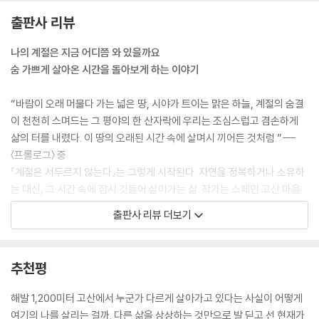
라몬 아저씨의 말을 들을 때마다 느낍니다. 우리는 자연을 관찰하며 그 안
출판사 리뷰
에서 지혜를 빌려 살아가는 존재라는 걸요.
---p.45
나의 계절은 지금 어디쯤 와 있을까요
숨 가쁘게 살아온 시간을 돌아보게 하는 이야기
“100유로가 더 있다고 우리가 더 행복해질까?”
그 말에 저는 제 마음이 부끄러워졌습니다. 암에 걸린 친구 앞에서 너무 많
“바람이 오래 머물다 가는 넓은 땅, 시야가 트이는 맑은 하늘, 계절의 숨결
은 계산을 하고 있었던 것입니다. 우리는 결국 매달 300유로를 전하기로
이 천천히 스며드는 그 평야의 한 산자락에 우리는 조심스럽고 겸손하게
했습니다. 그 선택 이후, 우리 삶은 되레 더 가벼워졌습니다.
삶의 터를 내렸다. 이 땅의 오래된 시간 속에 살며시 끼어든 것처럼.”---
---p.50
〈프롤로그〉 중
『계절은 서두르지 않는다』는 그렇게 시작된다. 자연을 정복하거나 소유하
“엄마, 이 꽃은 뭐예요?”
는 대신, 그 시간 속에 잠시 깃들어 살아가는 삶. 작가는 스페인 고산 마을
한때 감탄의 대상이던 ‘꽃’은 이제 질문이 되었습니다. 여전히 반짝이는 눈
비스타베야의 사계절을 지나며 인간 역시 자연의 일부라는 가장 단순한 감
출판사 리뷰 더보기
으로 세상을 바라보는 아이들의 시선이 참 좋습니다.
각을 다시 배워간다.
---p.62
해발 1,200미터 평야에서 펼쳐지는 시간은 낯설지만, 이상하리만치 따뜻
하다. 계절의 흐름을 따라가는 하루, 서로를 보살피며 이어지는 관계, 무심
추천평
“쉽게 자란 건, 쉽게 사라지지.”
히 지나치기 쉬운 순간들 속에서 발견한 작은 변화와 기쁨들. 비스타베야
남편이 툭 내뱉었습니다.
의 빛과 바람을 따라가다 보면 자연의 온기가 어느새 마음 깊은 곳까지 스
해발 1,200미터 고산에서 누군가 다르게 살아가고 있다는 사실이 어떻게
“그럼 우리는 트러플 같은 거네. 거친 땅에서 자라야 깊은 향이 나는.”
며든다.
여기의 나를 살리는 걸까. 다른 삶을 상상하는 것만으로 발 딛고 선 현재가