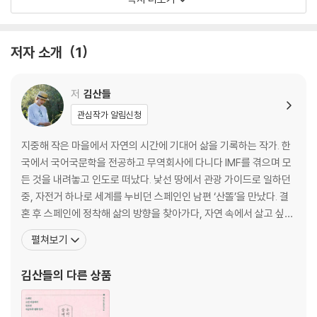
감탄이 질문이 되는 들판에서
로사 할머니의 부활절 선물
박새 구조 작전
저자 소개
1
흰목대머리수리가 내려앉던 날
아빠의 작은 꿈
봄날의 들풀 밥상
저
김산들
관심작가 알림신청
여름,
뜨거울수록 더 깊이 뿌리내리는 계절
지중해 작은 마을에서 자연의 시간에 기대어 삶을 기록하는 작가. 한
국에서 국어국문학을 전공하고 무역회사에 다니다 IMF를 겪으며 모
불과 함께 시작되는 스페인의 여름
든 것을 내려놓고 인도로 떠났다. 낯선 땅에서 관광 가이드로 일하던
고슴도치가 알려 준 것
중, 자전거 하나로 세계를 누비던 스페인인 남편 ‘산똘’을 만났다. 결
고산 평야, 물의 법칙
혼 후 스페인에 정착해 삶의 방향을 찾아가다, 자연 속에서 살고 싶다
발끝 아래의 세계
는 오랜 꿈을 따라 발렌시아 북서쪽 해발 1,200미터 비스타베야 평야
펼쳐보기
이 숲은 처음부터 푸르지 않았다
에 터를 잡았다. 폐허에 가까웠던 200년 된 돌집을 손수 고치고, 빗물
오해를 부른 울음소리
과 태양광에 의지한 자급의 삶을 일구며 세 아이 산드라, 누리, 사라
김산들
의 다른 상품
산속 아이들의 수영 도전기
를 키웠다. 그 일상은 KBS 〈인간극장
남편의 고질병, 사람 좋아하기
수평선을 향해 나아가는 마음