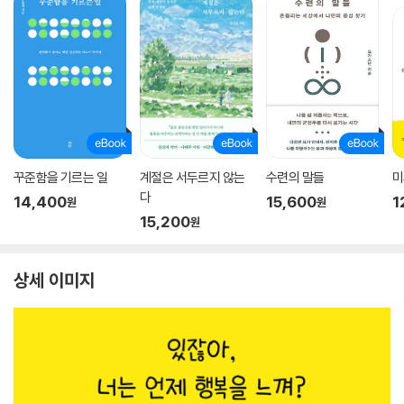
꾸준함을 기르는 일
계절은 서두르지 않는
수련의 말들
미
다
14,400
15,600
1
원
원
15,200
원
상세 이미지