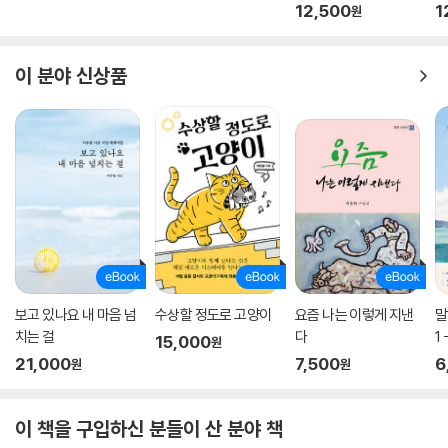
12,500
1
원
이 분야 신상품
보고 있나요 내 마음 넘
수상할 정도로 고양이
요즘 나는 이렇게 지낸
말
치는 걸
다
1
15,000
원
21,000
7,500
6
원
원
이 책을 구입하신 분들이 산 분야 책