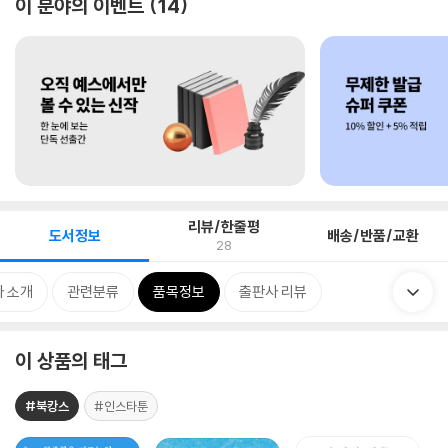
이 분야의 이벤트
14
리뷰/한줄평
도서정보
배송/반품/교환
28
 소개
관련분류
품목정보
출판사 리뷰
이 상품의 태그
#북캉스
#인스타툰