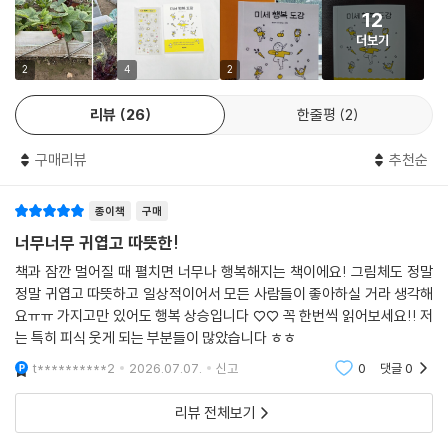
12
이 책을 읽은 뒤, 당신의 하루에 자꾸만 미세 행복이 눈에 띄기 시작한다면,
더보기
그때부터 당신만의 ‘미세 행복 도감’은 시작된 것인지도 모릅니다.
2
4
2
리뷰
26
한줄평
2
구매리뷰
추천순
종이책
구매
너무너무 귀엽고 따뜻한!
책과 잠깐 멀어질 때 펼치면 너무나 행복해지는 책이에요! 그림체도 정말
정말 귀엽고 따뜻하고 일상적이어서 모든 사람들이 좋아하실 거라 생각해
요ㅠㅠ 가지고만 있어도 행복 상승입니다 ♡♡ 꼭 한번씩 읽어보세요!! 저
는 특히 피식 웃게 되는 부분들이 많았습니다 ㅎㅎ
t**********2
2026.07.07.
신고
0
댓글
0
리뷰 전체보기