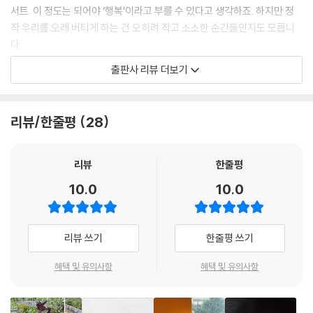
서트. 이 정도는 되어야 ‘행복’이라고 부를 수 있다고 생각하죠. 하지만 정
작 우리를 오래 버티게 하는 건 오히려 작고 소소한 순간들인지도 모릅니
다.
출판사 리뷰 더보기
자주 가는 카페 사장님이 먼저 알아봐 주는 순간, 비 오는 날 낯선 사람들끼
리 동시에 한 사람을 걱정하며 서 있던 풍경, 언니에게 물려받은 옷 한 벌이
괜히 세상에서 제일 특별하게 느껴지던 날, 길가의 새들을 위해 누군가 몰
리뷰/한줄평
28
래 만들어둔 작은 쉼터, 여행지에서 결국 우리와 다르지 않게 살아가는 사
람들을 발견한 순간. 『미세 행복 도감』은 그렇게 무심코 지나쳤지만 오래
마음에 남는 장면들을 모아 만든 책입니다.
리뷰
한줄평
10.0
10.0
읽다 보면 자연스럽게 알게 됩니다. 행복은 대단한 결심 끝에 오는 것이 아
니라는 걸. 하늘이 파랗다는 걸 발견하는 것만큼이나 쉽게 찾아온다는 걸.
그래서 이 책은 단순히 읽는 책이 아니라, 자신의 행복을 다시 발견하게 만
리뷰 쓰기
한줄평 쓰기
드는 책에 가깝습니다.
이 책을 읽고 나면 분명 그냥 지나치던 풍경을 괜히 한 번 더 보게 될 것입
혜택 및 유의사항
혜택 및 유의사항
니다. 하늘을 조금 더 자주 올려다보게 될 수도 있고요. 자주 먹던 빵을 괜
히 더 좋아하게 될 수도 있고, 그 빵 하나로 오늘 하루 행복하다고 외칠 힘
을 얻게 될 수 있습니다.