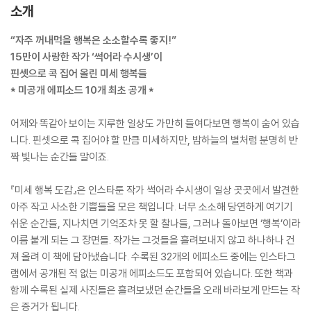
소개
“자주 꺼내먹을 행복은 소소할수록 좋지!”
15만이 사랑한 작가 ‘썩어라 수시생’이
핀셋으로 콕 집어 올린 미세 행복들
* 미공개 에피소드 10개 최초 공개 *
어제와 똑같아 보이는 지루한 일상도 가만히 들여다보면 행복이 숨어 있습
니다. 핀셋으로 콕 집어야 할 만큼 미세하지만, 밤하늘의 별처럼 분명히 반
짝 빛나는 순간들 말이죠.
『미세 행복 도감』은 인스타툰 작가 썩어라 수시생이 일상 곳곳에서 발견한
아주 작고 사소한 기쁨들을 모은 책입니다. 너무 소소해 당연하게 여기기
쉬운 순간들, 지나치면 기억조차 못 할 찰나들, 그러나 돌아보면 ‘행복’이라
이름 붙게 되는 그 장면들. 작가는 그것들을 흘려보내지 않고 하나하나 건
져 올려 이 책에 담아냈습니다. 수록된 32개의 에피소드 중에는 인스타그
램에서 공개된 적 없는 미공개 에피소드도 포함되어 있습니다. 또한 책과
함께 수록된 실제 사진들은 흘려보냈던 순간들을 오래 바라보게 만드는 작
은 증거가 됩니다.