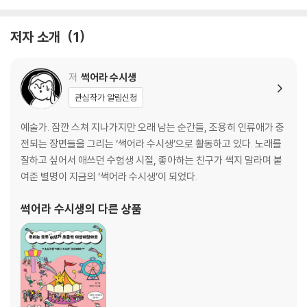
지하철 어린이
언니가 옷을 줬다
저자 소개
1
승훈이 이야기
뜨끈한 비밀
농구 교실
저
썩어라 수시생
바늘도둑이 바늘도둑으로 남다
관심작가 알림신청
할아버지
혼자 사는 친구 집 방문하는 만화
예술가. 잠깐 스쳐 지나가지만 오래 남는 순간들, 조용히 인류애가 충
전되는 장면들을 그리는 ‘썩어라 수시생’으로 활동하고 있다. 노래를
2장. 다정한 세상
잘하고 싶어서 애쓰던 수험생 시절, 좋아하는 친구가 썩지 말라며 붙
새들의 쉼터
여준 별명이 지금의 ‘썩어라 수시생’이 되었다.
시끄럽게 살아가는 건물
같은 마음으로
썩어라 수시생
의 다른 상품
생리통
빵모자 할아버지
강아지를 만나다
멋쟁이들이 부러워
아리 이야기
어느 문화권에나 만두가 있다