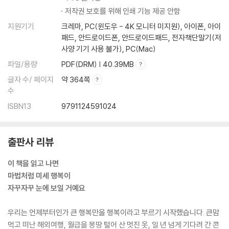
저작권 보호를 위해 인쇄 기능 제공 안함
지원기기
크레마, PC(윈도우 - 4K 모니터 미지원), 아이폰, 아이
패드, 안드로이드폰, 안드로이드패드, 전자책단말기(저
사양 기기 사용 불가), PC(Mac)
파일/용량
PDF(DRM) | 40.39MB
글자 수/ 페이지
약 364쪽
수
ISBN13
9791124591024
출판사 리뷰
이 책을 읽고 나면
마법처럼 미세 행복이
자꾸자꾸 눈에 보일 거예요
우리는 언제부터인가 큰 행복만을 행복이라고 부르기 시작했습니다. 큰맘
먹고 떠난 해외여행, 월급을 몽땅 털어 산 멋진 옷, 일 년 넘게 기다려 간 콘