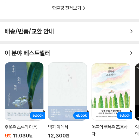
한줄평 전체보기
배송/반품/교환 안내
이 분야 베스트셀러
우울은 초록의 마음
백지 앞에서
어른의 행복은 조용하
엄
다
의
9
11,030
12,300
%
원
원