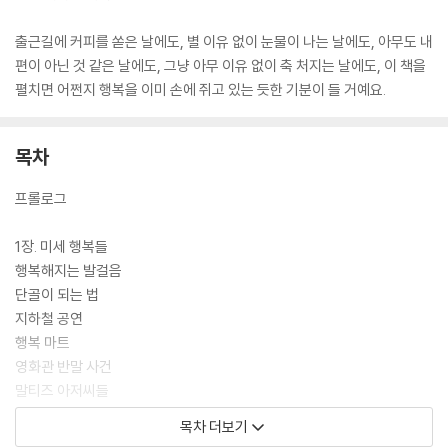
출근길에 커피를 쏟은 날에도, 별 이유 없이 눈물이 나는 날에도, 아무도 내
편이 아닌 것 같은 날에도, 그냥 아무 이유 없이 축 처지는 날에도, 이 책을
펼치면 어쩐지 행복을 이미 손에 쥐고 있는 듯한 기분이 들 거예요.
목차
프롤로그
1장. 미세 행복들
행복해지는 발걸음
단골이 되는 법
지하철 공연
행복 마트
영화관 반말 사건
말티즈 아저씨들
포크 박물관
목차 더보기
경차