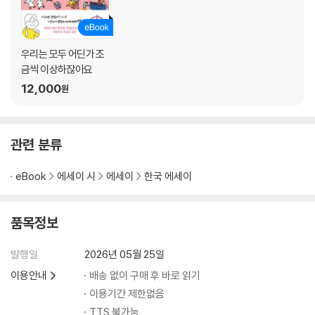
친절함의 모자
오래된 집
국수 노나먹는 사람들
우리는 모두 어딘가 조
밤 버스
금씩 이상하잖아요
family
12,000
원
에필로그
관련 분류
eBook
에세이 시
에세이
한국 에세이
품목정보
발행일
2026년 05월 25일
이용안내
배송 없이 구매 후 바로 읽기
이용기간 제한없음
TTS 불가능