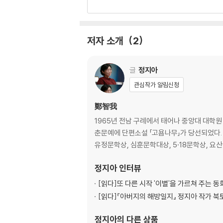
빌뱅이 언덕의 이야기꾼
그리운 이들의 곁으로
저자 소개
2
작가의 말
권정생이 걸어온 길
글
정지아
관심작가 알림신청
鄭智我
1965년 전남 구례에서 태어나 중앙대 대학원
춘문예에 단편소설 「고욤나무」가 당선되었다. 소
유정문학상, 심훈문학대상, 5·18문학상, 
정지아
인터뷰
[읽다]
또 다른 시작 '이별'을 가르쳐 주는 동
[읽다]
『아버지의 해방일지』 정지아 작가 북
정지아
의 다른 상품