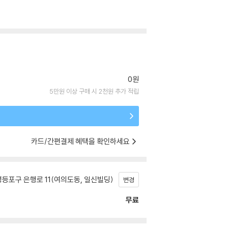
0원
5만원 이상 구매 시 2천원 추가 적립
카드/간편결제 혜택을 확인하세요
등포구 은행로 11(여의도동, 일신빌딩)
변경
무료