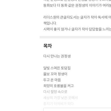
동화보다 더 동화 같은 권정생의 이야기가 여러분
리더스원의 큰글자도서는 글자가 작아 독서에 어려움
책입니다.
시력이 좋지 않거나 글자가 작아 답답함을 느끼는
목차
다시 만나는 권정생
달빛 스며든 토담집
울보 꼬마 정생이
두고 온 마음
희망의 호롱불을 켜고
다시 절망 속으로
세상의 가장 낮은 곳에서
종지기 아저씨가 되다
슬픔이 힘이 되어