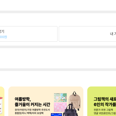
팔기
내 
100원