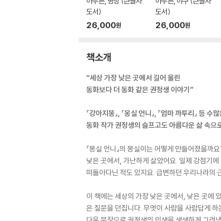
아무튼, 명상 (큰글자
아무튼, 야구 (큰글자
도서)
도서)
26,000
26,000
원
원
책소개
“세상 가장 낮은 곳에서 길어 올린
동화보다 더 동화 같은 권정생 이야기”
『강아지똥』, 『몽실 언니』, 『엄마 까투리』 등 수
동화 작가 권정생의 슬프고도 아름다운 삶 속으로
『몽실 언니』의 몽실이는 어떻게 만들어졌을까요?
낮은 곳에서, 가난하게 살았어요. 일제 강점기에
떠돌아다닌 적도 있지요. 급변하던 우리나라의 근
이 책에는 세상의 가장 낮은 곳에서, 낮은 곳에
은 질문을 던집니다. 무엇이 사람을 사람답게 하
다운 문장으로 권정생의 인생을 생생하게 그려냈