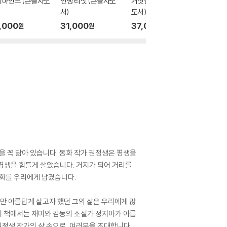
지마인드 (큰글자도
인생 리셋 (큰글자도
거짓말 구분법 (큰글자
매력이란
서)
도서)
글자도서
,000
31,000
37,000
43,0
원
원
원
을 꼭 닮아 있습니다. 동화 작가 권정생은 평생을
 평생을 힘들게 살았습니다. 거지가 되어 거리를
동화를 우리에게 남겼습니다.
지만 아름답게 살고자 했던 그의 삶은 우리에게 많
 이 책에서는 재미와 감동의 소설가 정지아가 아름
정생 작가의 삶 속으로, 여러분을 초대합니다.