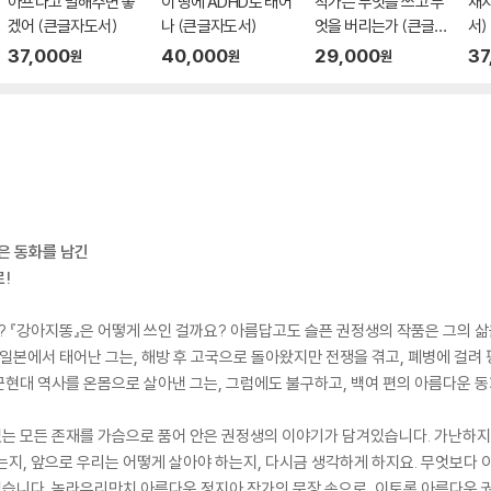
아프다고 말해주면 좋
이 땅에 ADHD로 태어
작가는 무엇을 쓰고 무
재
겠어 (큰글자도서)
나 (큰글자도서)
엇을 버리는가 (큰글자
서)
도서)
37,000
40,000
29,000
37
원
원
원
많은 동화를 남긴
!
 『강아지똥』은 어떻게 쓰인 걸까요? 아름답고도 슬픈 권정생의 작품은 그의 삶
 일본에서 태어난 그는, 해방 후 고국으로 돌아왔지만 전쟁을 겪고, 폐병에 걸려
현대 역사를 온몸으로 살아낸 그는, 그럼에도 불구하고, 백여 편의 아름다운 
 있는 모든 존재를 가슴으로 품어 안은 권정생의 이야기가 담겨있습니다. 가난하
는지, 앞으로 우리는 어떻게 살아야 하는지, 다시금 생각하게 하지요. 무엇보다
습니다. 놀라우리만치 아름다운 정지아 작가의 문장 속으로, 이토록 아름다운 권