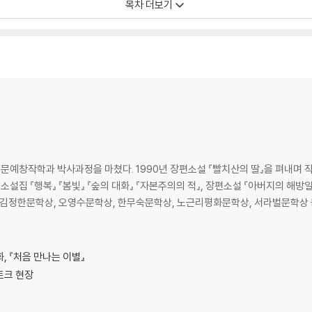
목차 더보기
 문예창작학과 박사과정을 마쳤다. 1990년 장편소설 『빨치산의 딸』을 펴내며 
설집 『행복』 『봄빛』 『숲의 대화』 『자본주의의 적』, 장편소설 『아버지의 해방
요산김정한문학상, 오영수문학상, 한무숙문학상, 노근리평화문학상, 서라벌문학상 
화, 『처음 만나는 이별』
토크 현장