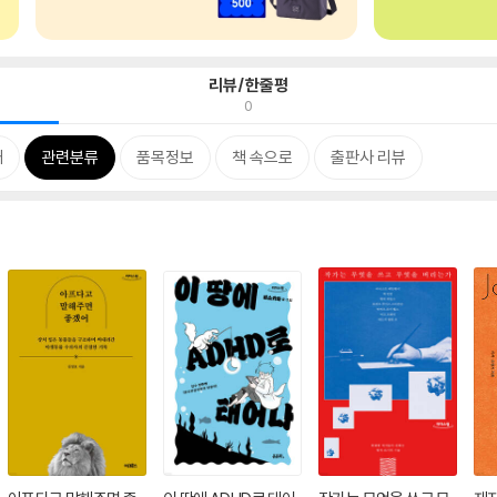
리뷰/한줄평
0
개
관련분류
품목정보
책 속으로
출판사 리뷰